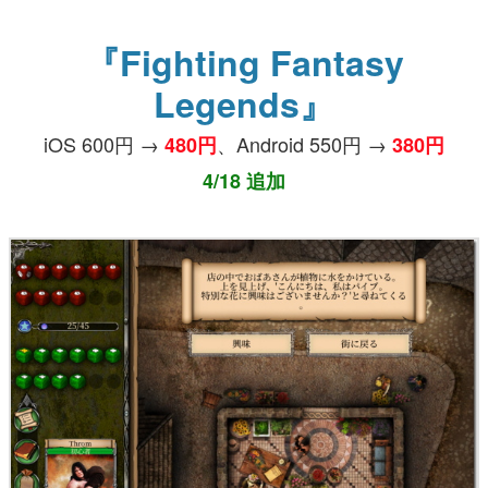
『Fighting Fantasy
Legends』
iOS 600円 →
、Android 550円 →
480円
380円
4/18 追加