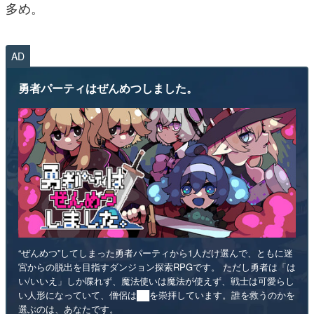
多め。
AD
勇者パーティはぜんめつしました。
“ぜんめつ”してしまった勇者パーティから1人だけ選んで、ともに迷
宮からの脱出を目指すダンジョン探索RPGです。 ただし勇者は「は
い/いいえ」しか喋れず、魔法使いは魔法が使えず、戦士は可愛らし
い人形になっていて、僧侶は██を崇拝しています。誰を救うのかを
選ぶのは、あなたです。