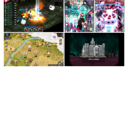
日本のコンテンツ産業やカルチャーに与えた影響を探る企
画です。
日本モバイルゲーム産業史
日本のモバイルゲーム史における主要なトピック・タイト
ルを網羅するほか、開発者へのインタビューや識者による
解説を掲載。約20年の歴史が一望できる決定版！
若ゲのいたり〜ゲームクリエイターの青春〜
『うつヌケ』『ペンと箸』等で知られるマンガ家・田中圭
一先生によるゲーム業界レポートマンガです。
なんでゲームは面白い？
ゲーム開発者・hamatsu氏がゲームの魅力を画面や操作の
具体的な形から解き明かしていく、硬派で骨太な評論連載
です。
ゲームが変えた日本語
「経験値」「裏技」「ラスボス」… ゲームにまつわる言葉
の起源や用法の変遷を、コンピューター文化史研究家・タ
イニーP氏が徹底調査。
カテゴリ
特集記事