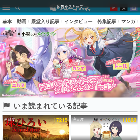
広告をスキップ
赫本
動画
殿堂入り記事
インタビュー
特集記事
マンガ
いま読まれている記事
ピックアップ
注目度
17215
注目度
11660
電ファミのいま読まれている記事ランキング
アプリセール情報