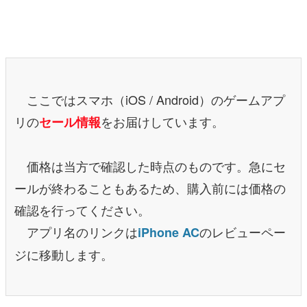
マンガ
女性向け
アプリレビュー
ここではスマホ（iOS / Android）のゲームアプ
その他
リの
をお届けしています。
セール情報
電ファミニコゲーマーとは？
価格は当方で確認した時点のものです。急にセ
運営：株式会社マレ
ールが終わることもあるため、購入前には価格の
確認を行ってください。
アプリ名のリンクは
のレビューペー
iPhone AC
ジに移動します。