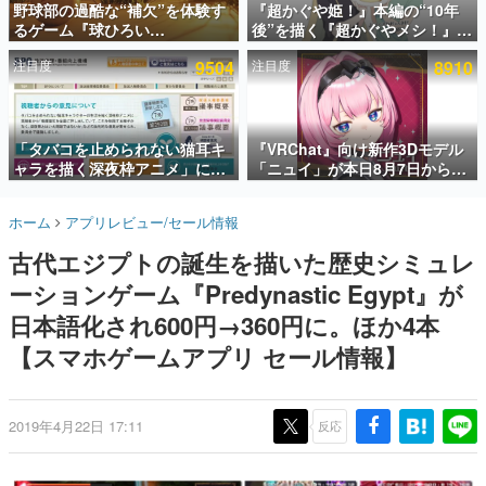
野球部の過酷な“補欠”を体験す
『超かぐや姫！』本編の“10年
るゲーム『球ひろい
後”を描く『超かぐやメシ！』
インタビュー
Simulator』が「1件」のウィッ
Web連載決定。新たなWebマン
注目度
9504
注目度
8910
シュリストをもとにチェコ語に
ガレーベル「ビビビコミック」
連載・特集一覧
対応しSNSで話題に。『キング
にて特別話が掲載スタート、あ
ダム・カム』開発元やチェコの
のお話には…まだ続きがある！
殿堂入り記事
プロ野球選手から称賛の声
SNS拡散数が数千以上！ ページビュー数万以上！ などな
「タバコを止められない猫耳キ
『VRChat』向け新作3Dモデル
ど。多くの人々に読まれた、電ファミ渾身の“殿堂入り”記
ャラを描く深夜枠アニメ」に視
「ニュイ」が本日8月7日から
事をまとめました。
聴者の一部から批判意見。違法
BOOTHにて発売。瞳に光る星
薬物の使用と思しき描写も含め
や感情豊かな表情が、小悪魔か
ゲームの企画書
ホーム
アプリレビュー/セール情報
て、BPOが議論を交わす
わいい
名作ゲームクリエイターの方々に製作時のエピソードをお
聞きし、ヒットする企画（ゲーム）とは何か？を探ってい
古代エジプトの誕生を描いた歴史シミュレ
きます。
ーションゲーム『Predynastic Egypt』が
赫本
この物語を解いてはいけない。『赫本』は、〈試験問題〉
日本語化され600円→360円に。ほか4本
の形をした短編ホラー小説集です。
【スマホゲームアプリ セール情報】
新世代に訊く
これからのデジタルゲーム市場を担う若きクリエイター達
の姿を追い、彼らのルーツと情熱を探っていきます。
2019年4月22日 17:11
反応
ゲーム世代の作家たち
ゲームに多大な影響を受けた作家さんに取材し、ゲームが