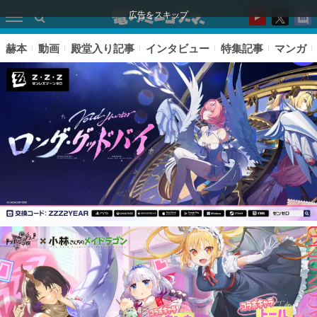
広告をスキップ
赫本
動画
殿堂入り記事
インタビュー
特集記事
マンガ
ピックアップ
電ファミのいま読まれている記事ランキング
アプリセール情報