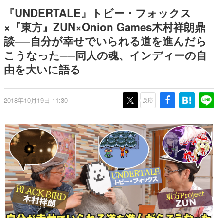
日本のコンテンツ産業やカルチャーに与えた影響を探る企
『UNDERTALE』トビー・フォックス
画です。
×『東方』ZUN×Onion Games木村祥朗鼎
日本モバイルゲーム産業史
談──自分が幸せでいられる道を進んだら
日本のモバイルゲーム史における主要なトピック・タイト
ルを網羅するほか、開発者へのインタビューや識者による
こうなった──同人の魂、インディーの自
解説を掲載。約20年の歴史が一望できる決定版！
由を大いに語る
若ゲのいたり〜ゲームクリエイターの青春〜
『うつヌケ』『ペンと箸』等で知られるマンガ家・田中圭
一先生によるゲーム業界レポートマンガです。
2018年10月19日 11:30
反応
なんでゲームは面白い？
ゲーム開発者・hamatsu氏がゲームの魅力を画面や操作の
具体的な形から解き明かしていく、硬派で骨太な評論連載
です。
ゲームが変えた日本語
「経験値」「裏技」「ラスボス」… ゲームにまつわる言葉
の起源や用法の変遷を、コンピューター文化史研究家・タ
イニーP氏が徹底調査。
カテゴリ
特集記事