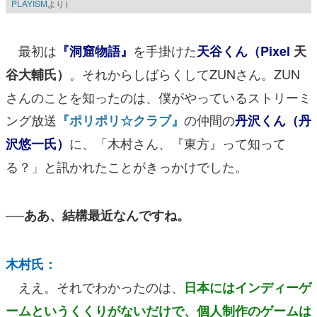
PLAYISM
より）
最初は
を手掛けた
『洞窟物語』
天谷くん（Pixel
天
。それからしばらくしてZUNさん。ZUN
谷大輔氏）
さんのことを知ったのは、僕がやっているストリーミ
ング放送
の仲間の
『ポリポリ☆クラブ』
丹沢くん（丹
に、「木村さん、『東方』って知って
沢悠一氏）
る？」と訊かれたことがきっかけでした。
──ああ、結構最近なんですね。
木村氏：
ええ。それでわかったのは、
日本にはインディーゲ
ームというくくりがないだけで、個人制作のゲームは