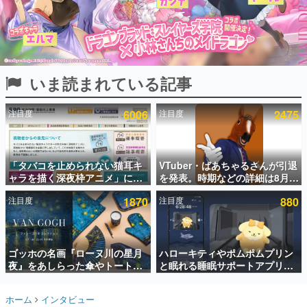
インタビュー
連載・特集一覧
殿堂入り記事
いま読まれている記事
SNS拡散数が数千以上！ ページビュー数万以上！ などな
ど。多くの人々に読まれた、電ファミ渾身の“殿堂入り”記
事をまとめました。
注目度
6006
注目度
2475
ゲームの企画書
名作ゲームクリエイターの方々に製作時のエピソードをお
聞きし、ヒットする企画（ゲーム）とは何か？を探ってい
「タバコを止められない猫耳キ
VTuber・ばあちゃるさんが引退
きます。
ャラを描く深夜枠アニメ」に視
を発表。時期などの詳細は8月9
赫本
聴者の一部から批判意見。違法
日15時からの配信で説明
この物語を解いてはいけない。『赫本』は、〈試験問題〉
注目度
1870
注目度
880
薬物の使用と思しき描写も含め
の形をした短編ホラー小説集です。
て、BPOが議論を交わす
新世代に訊く
ゴッホの名画『ローヌ川の星月
ハローキティやポムポムプリン
これからのデジタルゲーム市場を担う若きクリエイター達
の姿を追い、彼らのルーツと情熱を探っていきます。
夜』をあしらった傘やトートバ
と眠れる睡眠サポートアプリ
ッグなどが登場。8月7日21時よ
『ゆめたび』が配信中。キャラ
り2日間限定で予約販売
ごとのASMRや目覚ましアラー
ゲーム世代の作家たち
ホーム
インタビュー
ムも搭載
ゲームに多大な影響を受けた作家さんに取材し、ゲームが