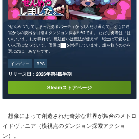
“ぜんめつ”してしまった勇者パーティから1人だけ選んで、ともに迷
宮からの脱出を目指すダンジョン探索RPGです。 ただし勇者は「は
い/いいえ」しか喋れず、魔法使いは魔法が使えず、戦士は可愛らし
い人形になっていて、僧侶は██を崇拝しています。誰を救うのかを
選ぶのは、あなたです。
インディー
RPG
リリース日：2026年第4四半期
Steamストアページ
想像によって創造された奇妙な世界が舞台のメトロ
イドヴァニア（横視点のダンジョン探索アクショ
ン）。