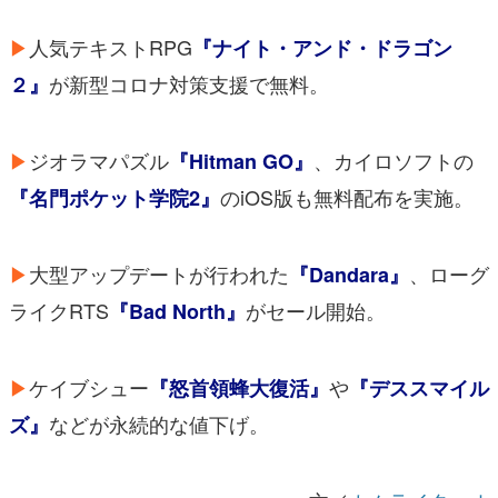
▶
人気テキストRPG
『ナイト・アンド・ドラゴン
が新型コロナ対策支援で無料。
２』
▶
ジオラマパズル
、カイロソフトの
『Hitman GO』
のiOS版も無料配布を実施。
『名門ポケット学院2』
▶
大型アップデートが行われた
、ローグ
『Dandara』
ライクRTS
がセール開始。
『Bad North』
▶
ケイブシュー
や
『怒首領蜂大復活』
『デススマイル
などが永続的な値下げ。
ズ』