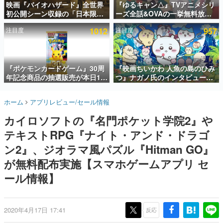
映画『バイオハザード』全世界
『ゆるキャン△』TVアニメシリ
初公開シーン収録の「日本限
ーズ全話&OVAの一挙無料放送
インタビュー
定」予告映像が解禁。バイオの
がABEMAで開催決定。8月11日
注目度
1012
注目度
957
日（8月10日）にあわせて、
「山の日」の午前0時から実施
連載・特集一覧
「ラクーンシティ総合病院」へ
行く配達人の姿が披露
殿堂入り記事
SNS拡散数が数千以上！ ページビュー数万以上！ などな
『ポケモンカードゲーム』30周
『映画ちいかわ 人魚の島のひみ
ど。多くの人々に読まれた、電ファミ渾身の“殿堂入り”記
年記念商品の抽選販売が本日12
つ』ナガノ氏のインタビューが
事をまとめました。
時より開始。拡張パック「30th
解禁。もしまた映画をやれるな
CELEBRATION」のボックス
ら「島二郎とオデが取っ組み合
ゲームの企画書
ホーム
アプリレビュー/セール情報
に、「プレミアムデッキセット
いの喧嘩をする話」にしたいと
名作ゲームクリエイターの方々に製作時のエピソードをお
聞きし、ヒットする企画（ゲーム）とは何か？を探ってい
エーフィ・ブラッキー」
回答
カイロソフトの『名門ポケット学院2』や
きます。
「FUTURISTIC BOX」の計3商
品
テキストRPG『ナイト・アンド・ドラゴ
赫本
この物語を解いてはいけない。『赫本』は、〈試験問題〉
ン2』、ジオラマ風パズル『Hitman GO』
の形をした短編ホラー小説集です。
が無料配布実施【スマホゲームアプリ セ
ール情報】
新世代に訊く
これからのデジタルゲーム市場を担う若きクリエイター達
の姿を追い、彼らのルーツと情熱を探っていきます。
2020年4月17日 17:41
反応
ゲーム世代の作家たち
ゲームに多大な影響を受けた作家さんに取材し、ゲームが