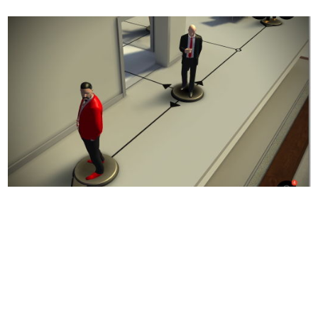
日本のコンテンツ産業やカルチャーに与えた影響を探る企
画です。
日本モバイルゲーム産業史
日本のモバイルゲーム史における主要なトピック・タイト
ルを網羅するほか、開発者へのインタビューや識者による
解説を掲載。約20年の歴史が一望できる決定版！
若ゲのいたり〜ゲームクリエイターの青春〜
『うつヌケ』『ペンと箸』等で知られるマンガ家・田中圭
一先生によるゲーム業界レポートマンガです。
なんでゲームは面白い？
ゲーム開発者・hamatsu氏がゲームの魅力を画面や操作の
具体的な形から解き明かしていく、硬派で骨太な評論連載
です。
ゲームが変えた日本語
「経験値」「裏技」「ラスボス」… ゲームにまつわる言葉
の起源や用法の変遷を、コンピューター文化史研究家・タ
イニーP氏が徹底調査。
カテゴリ
特集記事