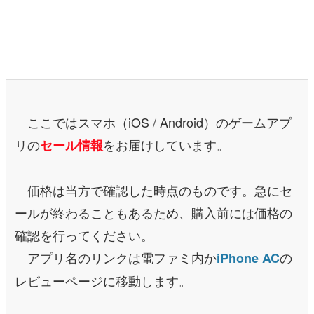
マンガ
女性向け
アプリレビュー
その他
ここではスマホ（iOS / Android）のゲームアプ
リの
をお届けしています。
セール情報
電ファミニコゲーマーとは？
運営：株式会社マレ
価格は当方で確認した時点のものです。急にセ
ールが終わることもあるため、購入前には価格の
確認を行ってください。
アプリ名のリンクは電ファミ内か
の
iPhone AC
レビューページに移動します。