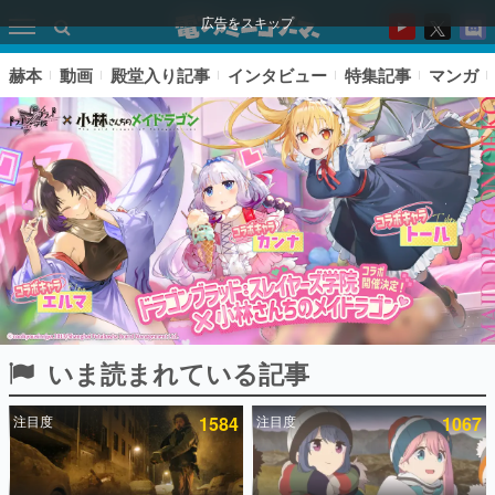
広告をスキップ
赫本
動画
殿堂入り記事
インタビュー
特集記事
マンガ
いま読まれている記事
ピックアップ
注目度
1584
注目度
1067
電ファミのいま読まれている記事ランキング
アプリセール情報