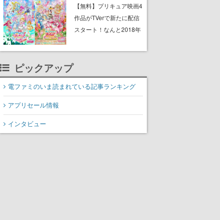
と影鬼ごっこが楽しめる
【無料】プリキュア映画4
作品がTVerで新たに配信
スタート！なんと2018年
～2024年の映画ほぼすべ
てが見放題に、ぶっちゃ
ピックアップ
けありえないラインナッ
プ
電ファミのいま読まれている記事ランキング
アプリセール情報
インタビュー