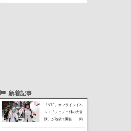
新着記事
『NTE』オフラインイベ
ント「メェメェ村の大冒
険」が池袋で開催！ 釣
りや麻雀、公式レイヤー