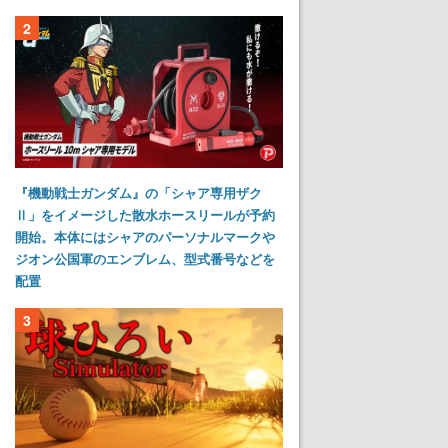
2
『機動戦士ガンダム』の「シャア専用ザク
Ⅱ」をイメージした散水ホースリールが予約
開始。本体にはシャアのパーソナルマークや
ジオン公国軍のエンブレム、型式番号などを
配置
3