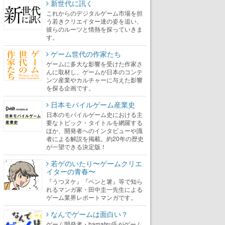
新世代に訊く
これからのデジタルゲーム市場を担
う若きクリエイター達の姿を追い、
彼らのルーツと情熱を探っていきま
す。
ゲーム世代の作家たち
ゲームに多大な影響を受けた作家さ
んに取材し、ゲームが日本のコンテ
ンツ産業やカルチャーに与えた影響
を探る企画です。
日本モバイルゲーム産業史
日本のモバイルゲーム史における主
要なトピック・タイトルを網羅する
ほか、開発者へのインタビューや識
者による解説を掲載。約20年の歴史
が一望できる決定版！
若ゲのいたり〜ゲームクリエ
イターの青春〜
『うつヌケ』『ペンと箸』等で知ら
れるマンガ家・田中圭一先生による
ゲーム業界レポートマンガです。
なんでゲームは面白い？
ゲーム開発者・hamatsu氏がゲーム