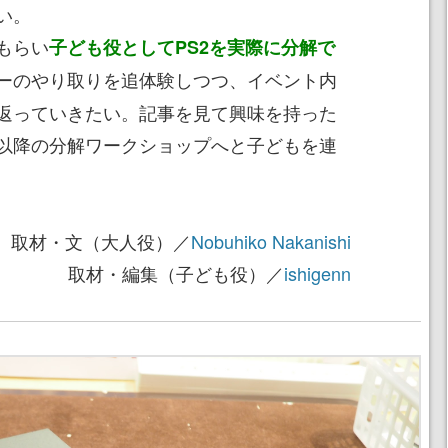
い。
もらい
子ども役としてPS2を実際に分解で
ーのやり取りを追体験しつつ、イベント内
返っていきたい。記事を見て興味を持った
以降の分解ワークショップへと子どもを連
取材・文（大人役）／
Nobuhiko Nakanishi
取材・編集（子ども役）／
ishigenn