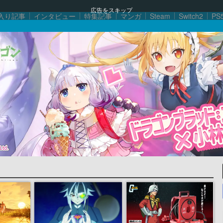
広告をスキップ
入り記事
インタビュー
特集記事
マンガ
Steam
Switch2
PS