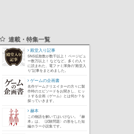
連載・特集一覧
殿堂入り記事
SNS拡散数が数千以上！ ページビュ
ー数万以上！ などなど。多くの人々
に読まれた、電ファミ渾身の“殿堂入
り”記事をまとめました。
ゲームの企画書
名作ゲームクリエイターの方々に製
作時のエピソードをお聞きし、ヒッ
トする企画（ゲーム）とは何か？を
探っていきます。
赫本
この物語を解いてはいけない。『赫
本』は、〈試験問題〉の形をした短
編ホラー小説集です。