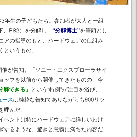
3年生の子どもたち。参加者が大人と一組
2（以下、PS2）を分解し、
を筆頭とし
“分解博士”
ニアの指導のもと、ハードウェアの仕組み
くというもの。
開催が告知。「ソニー・エクスプローラサイ
ョップを以前から開催してきたものの、今
という“特例”が注目を浴び、
を分解できる」
は純粋な告知でありながらも900リツ
ニュース
を呼んだ。
イベントは特にハードウェアに詳しいわけ
ぎするような、驚きと意義に満ちた内容だ