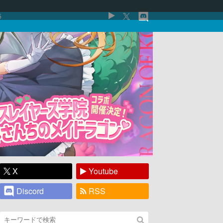
5
X
Youtube
Discord
RSS