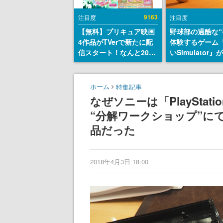
9163
注目度
注目度
【無料】プリキュア映画
野球部の過酷な“
4作品がTVerで新たに配
体験するゲーム
信スタート！なんと2018
いSimulator
年～2024年の映画ほぼす
のウィッシュリ
べてが見放題に、ぶっち
とにチェコ語に
ゃけありえないラインナ
SNSで話題に。
ホーム
特集記事
ップ
ダム・カム』開
なぜソニーは「PlaySta
ェコのプロ野球
“分解ワークショップ”に
称賛の声
品だった
2018年4月3日 18:00