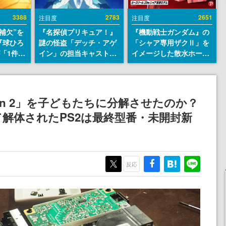
3388
2783
2651
注目度
注目度
補欠”を
『名探偵プリキュア！』
『機動戦士ガンダム』の
『球ひろ
謎の怪盗「デッチ・アゲ
「シャア専用ザクⅡ」を
』が「1件」
イン」の担当キャストは
イメージした散水ホース
ストをも
天﨑滉平さんと判明。
リールが予約開始。本体
対応し
『Re:ゼロから始める異
にはシャアのパーソナル
『キング
世界生活』オットー役、
マークやジオン公国軍の
発元やチ
『ヒプノシスマイク』山
エンブレム、型式番号な
tion 2」を子どもたちに分解させたのか？
選手から
田三郎役など
どを配置
て解体されたPS2は最終型番・未開封新
反応