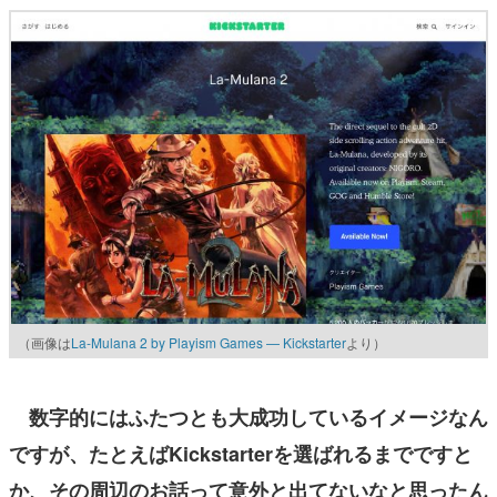
（画像は
La-Mulana 2 by Playism Games — Kickstarter
より）
数字的にはふたつとも大成功しているイメージなん
ですが、たとえばKickstarterを選ばれるまでですと
か、その周辺のお話って意外と出てないなと思ったん