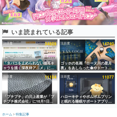
インタビュー
連載・特集一覧
殿堂入り記事
いま読まれている記事
SNS拡散数が数千以上！ ページビュー数万以上！ などな
ど。多くの人々に読まれた、電ファミ渾身の“殿堂入り”記
事をまとめました。
注目度
34859
注目度
14740
ゲームの企画書
名作ゲームクリエイターの方々に製作時のエピソードをお
聞きし、ヒットする企画（ゲーム）とは何か？を探ってい
「タバコを止められない猫耳キ
ゴッホの名画『ローヌ川の星月
きます。
ャラを描く深夜枠アニメ」に視
夜』をあしらった傘やトートバ
赫本
聴者の一部から批判意見。違法
ッグなどが登場。8月7日21時よ
この物語を解いてはいけない。『赫本』は、〈試験問題〉
注目度
11154
注目度
11077
薬物の使用と思しき描写も含め
り2日間限定で予約販売
の形をした短編ホラー小説集です。
て、BPOが議論を交わす
新世代に訊く
「プチプチ」の川上産業が「プ
ハローキティやポムポムプリン
これからのデジタルゲーム市場を担う若きクリエイター達
の姿を追い、彼らのルーツと情熱を探っていきます。
チプチ株式会社」に10月1日よ
と眠れる睡眠サポートアプリ
り社名変更へ。創業58年で初め
『ゆめたび』が配信中。キャラ
ての変更で、“プチッ”と鳴るお
ごとのASMRや目覚ましアラー
ゲーム世代の作家たち
ホーム
特集記事
なじみの緩衝材が会社の名前に
ムも搭載
ゲームに多大な影響を受けた作家さんに取材し、ゲームが