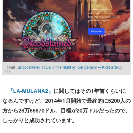
（画像は
Bloodstained: Ritual of the Night by Koji Igarashi — Kickstarter
よ
り）
『LA-MULANA2』
に関してはその1年前くらいに
なるんですけど、2014年1月開始で最終的に5200人の
方から26万66670ドル。目標が20万ドルだったので、
しっかりと成功されています。