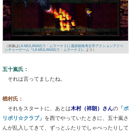
（画像は
LA-MULANA2(ラ・ムラーナ２) | 遺跡探検考古学アクションアドベ
ンチャーゲーム『LA-MULANA2(ラ・ムラーナ２)』
より）
五十嵐氏：
それは言ってましたね。
楢村氏：
それをスタートに、あとは
の
木村（祥朗）さん
「ポ
を西でやっていたときに、五十嵐さ
リポリ☆クラブ」
んが乱入してきて、ずっとふたりでしゃべったりして