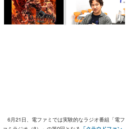
マンガ
女性向け
アプリレビュー
その他
電ファミニコゲーマーとは？
運営：株式会社マレ
6月21日、電ファミでは実験的なラジオ番組「電フ
ァミラジオ（β）」の第0回となる
「クラウドファン