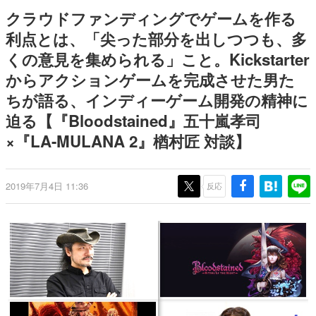
日本のコンテンツ産業やカルチャーに与えた影響を探る企
クラウドファンディングでゲームを作る
画です。
利点とは、「尖った部分を出しつつも、多
日本モバイルゲーム産業史
くの意見を集められる」こと。Kickstarter
日本のモバイルゲーム史における主要なトピック・タイト
ルを網羅するほか、開発者へのインタビューや識者による
からアクションゲームを完成させた男た
解説を掲載。約20年の歴史が一望できる決定版！
ちが語る、インディーゲーム開発の精神に
若ゲのいたり〜ゲームクリエイターの青春〜
『うつヌケ』『ペンと箸』等で知られるマンガ家・田中圭
迫る【『Bloodstained』五十嵐孝司
一先生によるゲーム業界レポートマンガです。
×『LA-MULANA 2』楢村匠 対談】
なんでゲームは面白い？
ゲーム開発者・hamatsu氏がゲームの魅力を画面や操作の
具体的な形から解き明かしていく、硬派で骨太な評論連載
2019年7月4日 11:36
反応
です。
ゲームが変えた日本語
「経験値」「裏技」「ラスボス」… ゲームにまつわる言葉
の起源や用法の変遷を、コンピューター文化史研究家・タ
イニーP氏が徹底調査。
カテゴリ
特集記事