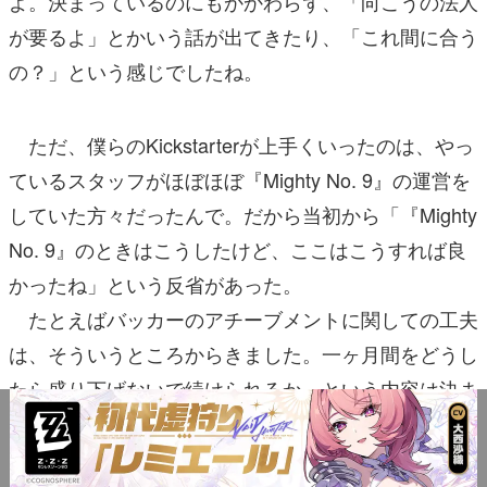
よ。決まっているのにもかかわらず、「向こうの法人
が要るよ」とかいう話が出てきたり、「これ間に合う
の？」という感じでしたね。
ただ、僕らのKickstarterが上手くいったのは、やっ
ているスタッフがほぼほぼ『Mighty No. 9』の運営を
していた方々だったんで。だから当初から「『Mighty
No. 9』のときはこうしたけど、ここはこうすれば良
かったね」という反省があった。
たとえばバッカーのアチーブメントに関しての工夫
は、そういうところからきました。一ヶ月間をどうし
たら盛り下げないで続けられるか、という内容は決ま
ってました。ただ、ストレッチゴールは全部決めてい
なくて、「早く決めないともう次のがきちゃう」みた