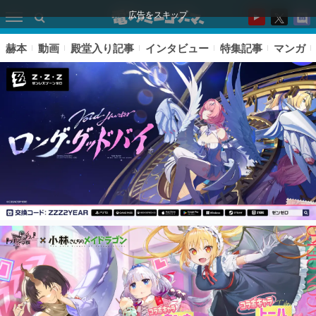
広告をスキップ
赫本
動画
殿堂入り記事
インタビュー
特集記事
マンガ
ピックアップ
電ファミのいま読まれている記事ランキング
アプリセール情報