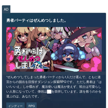
AD
勇者パーティはぜんめつしました。
“ぜんめつ”してしまった勇者パーティから1人だけ選んで、ともに迷
宮からの脱出を目指すダンジョン探索RPGです。 ただし勇者は「は
い/いいえ」しか喋れず、魔法使いは魔法が使えず、戦士は可愛らし
い人形になっていて、僧侶は██を崇拝しています。誰を救うのかを
選ぶのは、あなたです。
インディー
RPG