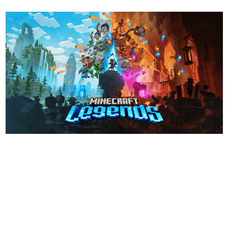
日本のコンテンツ産業やカルチャーに与えた影響を探る企
画です。
日本モバイルゲーム産業史
日本のモバイルゲーム史における主要なトピック・タイト
ルを網羅するほか、開発者へのインタビューや識者による
解説を掲載。約20年の歴史が一望できる決定版！
若ゲのいたり〜ゲームクリエイターの青春〜
『うつヌケ』『ペンと箸』等で知られるマンガ家・田中圭
一先生によるゲーム業界レポートマンガです。
なんでゲームは面白い？
ゲーム開発者・hamatsu氏がゲームの魅力を画面や操作の
具体的な形から解き明かしていく、硬派で骨太な評論連載
です。
ゲームが変えた日本語
「経験値」「裏技」「ラスボス」… ゲームにまつわる言葉
の起源や用法の変遷を、コンピューター文化史研究家・タ
イニーP氏が徹底調査。
カテゴリ
特集記事