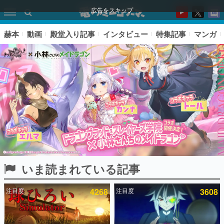
広告をスキップ
赫本
動画
殿堂入り記事
インタビュー
特集記事
マンガ
いま読まれている記事
ピックアップ
注目度
4268
注目度
3608
電ファミのいま読まれている記事ランキング
アプリセール情報