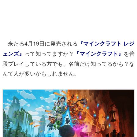
マンガ
女性向け
アプリレビュー
来たる4月19日に発売される
『マインクラフト レジ
その他
って知ってますか？
を普
ェンズ』
『マインクラフト』
段プレイしている方でも、名前だけ知ってるかも？な
電ファミニコゲーマーとは？
んて人が多いかもしれません。
運営：株式会社マレ