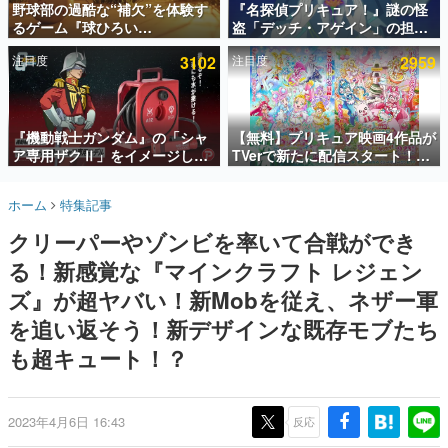
野球部の過酷な“補欠”を体験す
『名探偵プリキュア！』謎の怪
るゲーム『球ひろい
盗「デッチ・アゲイン」の担当
インタビュー
Simulator』が「1件」のウィッ
キャストは天﨑滉平さんと判
注目度
3102
注目度
2959
シュリストをもとにチェコ語に
明。『Re:ゼロから始める異世
連載・特集一覧
対応しSNSで話題に。『キング
界生活』オットー役、『ヒプノ
ダム・カム』開発元やチェコの
シスマイク』山田三郎役など
殿堂入り記事
プロ野球選手から称賛の声
SNS拡散数が数千以上！ ページビュー数万以上！ などな
『機動戦士ガンダム』の「シャ
【無料】プリキュア映画4作品が
ど。多くの人々に読まれた、電ファミ渾身の“殿堂入り”記
ア専用ザクⅡ」をイメージした
TVerで新たに配信スタート！な
事をまとめました。
散水ホースリールが予約開始。
んと2018年～2024年の映画ほぼ
本体にはシャアのパーソナルマ
すべてが見放題に、ぶっちゃけ
ゲームの企画書
ホーム
特集記事
ークやジオン公国軍のエンブレ
ありえないラインナップ
名作ゲームクリエイターの方々に製作時のエピソードをお
聞きし、ヒットする企画（ゲーム）とは何か？を探ってい
ム、型式番号などを配置
クリーパーやゾンビを率いて合戦ができ
きます。
る！新感覚な『マインクラフト レジェン
赫本
この物語を解いてはいけない。『赫本』は、〈試験問題〉
ズ』が超ヤバい！新Mobを従え、ネザー軍
の形をした短編ホラー小説集です。
を追い返そう！新デザインな既存モブたち
も超キュート！？
新世代に訊く
これからのデジタルゲーム市場を担う若きクリエイター達
の姿を追い、彼らのルーツと情熱を探っていきます。
2023年4月6日 16:43
反応
ゲーム世代の作家たち
ゲームに多大な影響を受けた作家さんに取材し、ゲームが