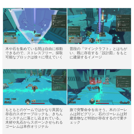
木や石を集めている間は自由に移動
普段の『マインクラフト』とはちが
できるので、ストレスフリー。採取
い、既に存在する「設計図」をもと
可能なブロックは徐々に増えていく
に建築するイメージ
もともとのゲームではかなり異質な
旗で突撃命令を出そう。木のゴーレ
存在のスポナーブロックも、きちん
ムは対ピグリン、石のゴーレムは対
とシステムに落とし込まれている。
建造物など特効が存在するので要チ
木材や丸石からスポーンさせられる
ェック
ゴーレムは本作オリジナル