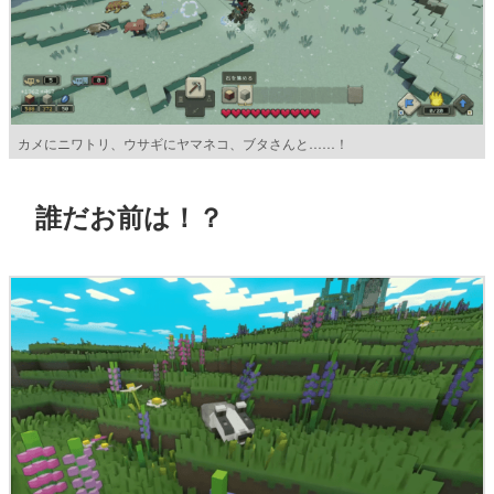
カメにニワトリ、ウサギにヤマネコ、ブタさんと……！
誰だお前は！？