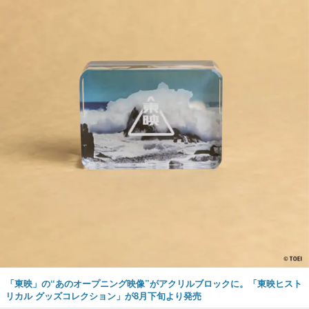
「東映」の“あのオープニング映像”がアクリルブロックに。「東映ヒスト
リカル グッズコレクション」が8月下旬より発売