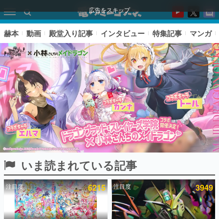
広告をスキップ
赫本
動画
殿堂入り記事
インタビュー
特集記事
マンガ
いま読まれている記事
ピックアップ
注目度
6215
注目度
3949
電ファミのいま読まれている記事ランキング
アプリセール情報