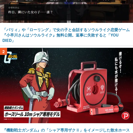
「パリィ」や「ローリング」で女の子と会話するソウルライク恋愛ゲーム
『小早川さんはソウルライク』無料公開。返事に失敗すると「YOU
DIED」
2
『機動戦士ガンダム』の「シャア専用ザクⅡ」をイメージした散水ホース