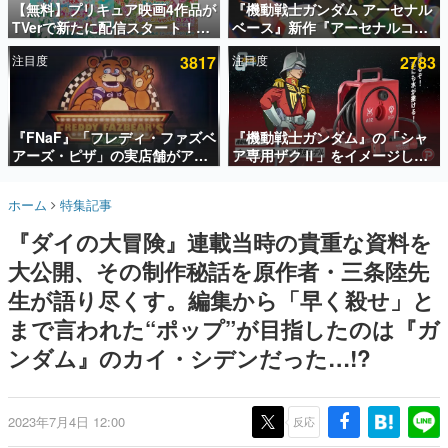
【無料】プリキュア映画4作品が
『機動戦士ガンダム アーセナル
TVerで新たに配信スタート！な
ベース』新作『アーセナルコマ
インタビュー
んと2018年～2024年の映画ほぼ
ンダー』発表！8月28日からオ
注目度
3817
注目度
2783
すべてが見放題に、ぶっちゃけ
ープンベータテスト開催、2027
連載・特集一覧
ありえないラインナップ
年2月下旬に稼働予定
殿堂入り記事
SNS拡散数が数千以上！ ページビュー数万以上！ などな
『FNaF』「フレディ・ファズベ
『機動戦士ガンダム』の「シャ
ど。多くの人々に読まれた、電ファミ渾身の“殿堂入り”記
アーズ・ピザ」の実店舗がアメ
ア専用ザクⅡ」をイメージした
事をまとめました。
リカの商業施設「American
散水ホースリールが予約開始。
Dream」に2027年オープン！
本体にはシャアのパーソナルマ
ゲームの企画書
ホーム
特集記事
ScottGamesとの共同開発、食
ークやジオン公国軍のエンブレ
名作ゲームクリエイターの方々に製作時のエピソードをお
聞きし、ヒットする企画（ゲーム）とは何か？を探ってい
事だけでなくステージショーや
ム、型式番号などを配置
『ダイの大冒険』連載当時の貴重な資料を
きます。
没入型のホラー体験も楽しめる
大公開、その制作秘話を原作者・三条陸先
赫本
この物語を解いてはいけない。『赫本』は、〈試験問題〉
生が語り尽くす。編集から「早く殺せ」と
の形をした短編ホラー小説集です。
まで言われた“ポップ”が目指したのは『ガ
ンダム』のカイ・シデンだった…!?
新世代に訊く
これからのデジタルゲーム市場を担う若きクリエイター達
の姿を追い、彼らのルーツと情熱を探っていきます。
2023年7月4日 12:00
反応
ゲーム世代の作家たち
ゲームに多大な影響を受けた作家さんに取材し、ゲームが