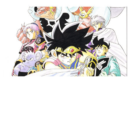
日本のコンテンツ産業やカルチャーに与えた影響を探る企
画です。
日本モバイルゲーム産業史
日本のモバイルゲーム史における主要なトピック・タイト
ルを網羅するほか、開発者へのインタビューや識者による
解説を掲載。約20年の歴史が一望できる決定版！
若ゲのいたり〜ゲームクリエイターの青春〜
『うつヌケ』『ペンと箸』等で知られるマンガ家・田中圭
一先生によるゲーム業界レポートマンガです。
なんでゲームは面白い？
ゲーム開発者・hamatsu氏がゲームの魅力を画面や操作の
具体的な形から解き明かしていく、硬派で骨太な評論連載
です。
ゲームが変えた日本語
「経験値」「裏技」「ラスボス」… ゲームにまつわる言葉
の起源や用法の変遷を、コンピューター文化史研究家・タ
イニーP氏が徹底調査。
カテゴリ
特集記事