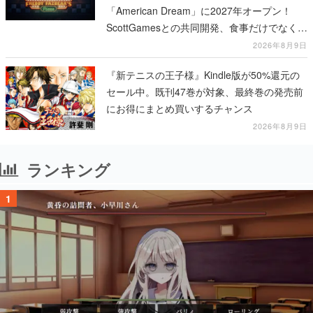
「American Dream」に2027年オープン！
ScottGamesとの共同開発、食事だけでなくス
テージショーや没入型のホラー体験も楽しめ
2026年8月9日
る
『新テニスの王子様』Kindle版が50%還元の
セール中。既刊47巻が対象、最終巻の発売前
にお得にまとめ買いするチャンス
2026年8月9日
ランキング
1