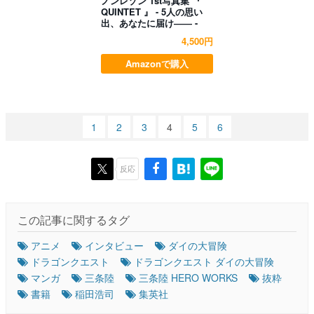
ノンレゾン 1st写真集 『
QUINTET 』 - 5人の思い
出、あなたに届け―― -
4,500円
Amazonで購入
1
2
3
4
5
6
反応
この記事に関するタグ
アニメ
インタビュー
ダイの大冒険
ドラゴンクエスト
ドラゴンクエスト ダイの大冒険
マンガ
三条陸
三条陸 HERO WORKS
抜粋
書籍
稲田浩司
集英社