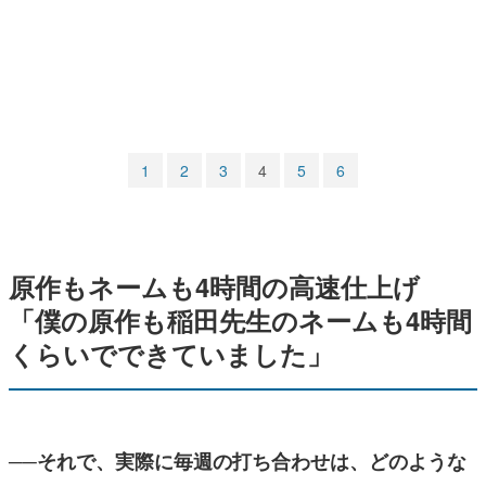
マンガ
女性向け
アプリレビュー
その他
1
2
3
4
5
6
電ファミニコゲーマーとは？
運営：株式会社マレ
原作もネームも4時間の高速仕上げ
「僕の原作も稲田先生のネームも4時間
くらいでできていました」
──それで、実際に毎週の打ち合わせは、どのような