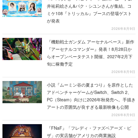
井祐莉絵さん&パク・シユンさんが集結。コ
ミケ108『トリッカル』ブースの登場ゲスト
が発表
2026年8月9日
『機動戦士ガンダム アーセナルベース』新作
『アーセナルコマンダー』発表！8月28日か
らオープンベータテスト開催、2027年2月下
旬に稼働予定
2026年8月9日
小説『ムーミン谷の夏まつり』を原作とした
アドベンチャーゲームがSwitch、Switch 2、
PC（Steam）向けに2026年秋発売へ。手描き
アートの雰囲気が良すぎる最新映像も公開
2026年8月9日
『FNaF』「フレディ・ファズベアーズ・ピ
ザ」の実店舗がアメリカの商業施設