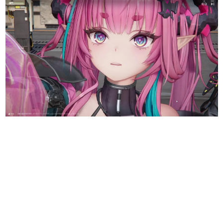
日本のコンテンツ産業やカルチャーに与えた影響を探る企
画です。
日本モバイルゲーム産業史
日本のモバイルゲーム史における主要なトピック・タイト
ルを網羅するほか、開発者へのインタビューや識者による
解説を掲載。約20年の歴史が一望できる決定版！
若ゲのいたり〜ゲームクリエイターの青春〜
『うつヌケ』『ペンと箸』等で知られるマンガ家・田中圭
一先生によるゲーム業界レポートマンガです。
なんでゲームは面白い？
ゲーム開発者・hamatsu氏がゲームの魅力を画面や操作の
具体的な形から解き明かしていく、硬派で骨太な評論連載
です。
ゲームが変えた日本語
「経験値」「裏技」「ラスボス」… ゲームにまつわる言葉
の起源や用法の変遷を、コンピューター文化史研究家・タ
イニーP氏が徹底調査。
カテゴリ
特集記事