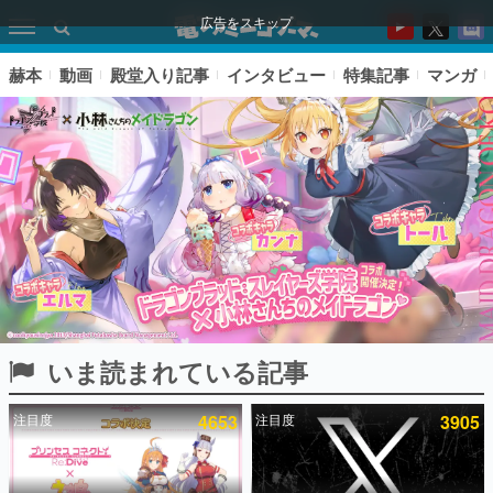
広告をスキップ
赫本
動画
殿堂入り記事
インタビュー
特集記事
マンガ
いま読まれている記事
ピックアップ
注目度
4653
注目度
3905
電ファミのいま読まれている記事ランキング
アプリセール情報