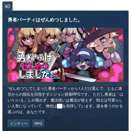
AD
勇者パーティはぜんめつしました。
“ぜんめつ”してしまった勇者パーティから1人だけ選んで、ともに迷
宮からの脱出を目指すダンジョン探索RPGです。 ただし勇者は「は
い/いいえ」しか喋れず、魔法使いは魔法が使えず、戦士は可愛らし
い人形になっていて、僧侶は██を崇拝しています。誰を救うのかを
選ぶのは、あなたです。
インディー
RPG