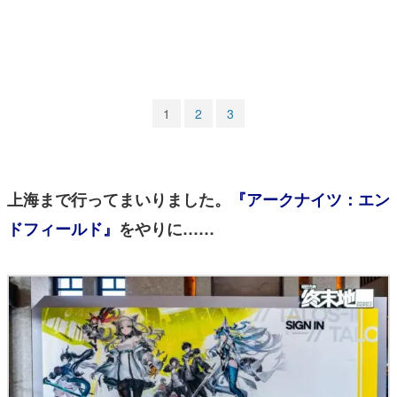
マンガ
女性向け
アプリレビュー
1
2
3
その他
電ファミニコゲーマーとは？
上海まで行ってまいりました。
『アークナイツ：エン
運営：株式会社マレ
ドフィールド』
をやりに……