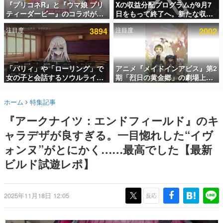
『プリコネR』と『ウマ娘 プリ
Xの収益分配プログラムが9月7
ティーダービー』のコラボが決
日をもって終了へ。新たな収益
インタビュー
定！“最大170連無料”の8.5周年
化制度「Original Content
注目度
3894
注目度
2002
キャンペーンなども発表
Rewards Program」を発表
連載・特集一覧
殿堂入り記事
SNS拡散数が数千以上！ ページビュー数万以上！ などな
「パリィ」や「ローリング」で
アニメ『メイドインアビス』第2
ど。多くの人々に読まれた、電ファミ渾身の“殿堂入り”記
女の子と会話するソウルライク
期「烈日の黄金郷」の劇場上映
事をまとめました。
恋愛ゲーム『小早川さんはソウ
が決定！レグ役・伊瀬茉莉也さ
ルライク』無料公開。返事に失
んらが登壇する舞台挨拶も実施
ゲームの企画書
ホーム
特集記事
敗すると「YOU DIED」
名作ゲームクリエイターの方々に製作時のエピソードをお
聞きし、ヒットする企画（ゲーム）とは何か？を探ってい
『アークナイツ：エンドフィールド』のキ
きます。
ャラデザが良すぎる。一目惚れした“イヴ
赫本
この物語を解いてはいけない。『赫本』は、〈試験問題〉
ォンヌ”がとにかく……最高でした【最新
の形をした短編ホラー小説集です。
ビルド試遊レポ】
新世代に訊く
これからのデジタルゲーム市場を担う若きクリエイター達
の姿を追い、彼らのルーツと情熱を探っていきます。
2025年11月18日 12:05
反応
ゲーム世代の作家たち
ゲームに多大な影響を受けた作家さんに取材し、ゲームが