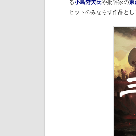
る
や批評家の
小島秀夫氏
東
ヒットのみならず作品とし