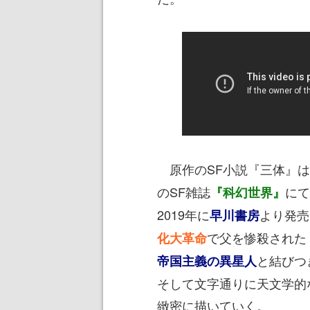
原作のSF小説『三体』は
のSF雑誌
にて
『科幻世界』
2019年に
より発売
早川書房
で父を惨殺された
化大革命
と結びつ
帝国主義の異星人
そして文字通りに天文学的
緻密に描いていく。