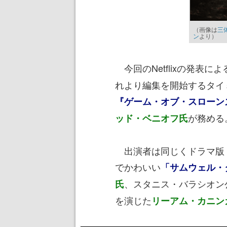
（画像は
三体
ン
より）
今回のNetflixの発表に
れより編集を開始するタイ
『ゲーム・オブ・スローン
が務める
ッド・ベニオフ氏
出演者は同じくドラマ版
でかわいい
「サムウェル・
、スタニス・バラシオン
氏
を演じた
リーアム・カニン