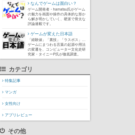
なんでゲームは面白い？
ゲーム開発者・hamatsu氏がゲーム
の魅力を画面や操作の具体的な形か
ら解き明かしていく、硬派で骨太な
評論連載です。
ゲームが変えた日本語
「経験値」「裏技」「ラスボス」…
ゲームにまつわる言葉の起源や用法
の変遷を、コンピューター文化史研
究家・タイニーP氏が徹底調査。
カテゴリ
特集記事
マンガ
女性向け
アプリレビュー
その他