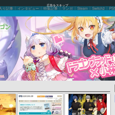
広告をスキップ
入り記事
インタビュー
特集記事
マンガ
Steam
Switch2
PS