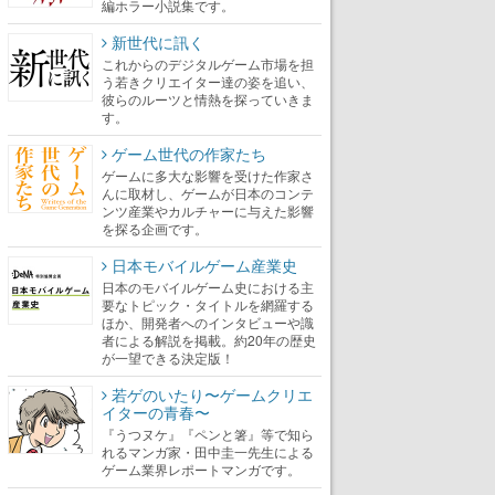
編ホラー小説集です。
新世代に訊く
これからのデジタルゲーム市場を担
う若きクリエイター達の姿を追い、
彼らのルーツと情熱を探っていきま
す。
ゲーム世代の作家たち
ゲームに多大な影響を受けた作家さ
んに取材し、ゲームが日本のコンテ
ンツ産業やカルチャーに与えた影響
を探る企画です。
日本モバイルゲーム産業史
日本のモバイルゲーム史における主
要なトピック・タイトルを網羅する
ほか、開発者へのインタビューや識
者による解説を掲載。約20年の歴史
が一望できる決定版！
若ゲのいたり〜ゲームクリエ
イターの青春〜
『うつヌケ』『ペンと箸』等で知ら
れるマンガ家・田中圭一先生による
ゲーム業界レポートマンガです。