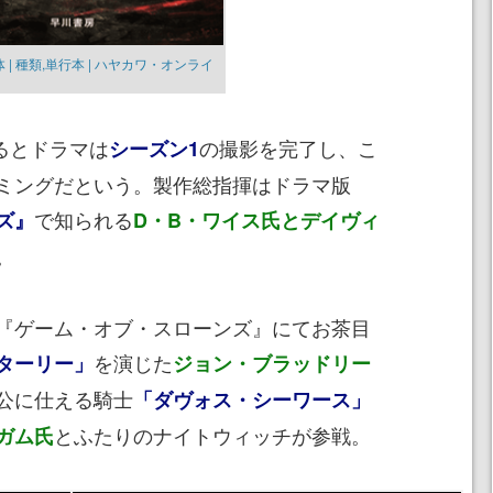
 | 種類,単行本 | ハヤカワ・オンライ
よるとドラマは
の撮影を完了し、こ
シーズン1
ミングだという。製作総指揮はドラマ版
で知られる
ズ』
D・B・ワイス氏とデイヴィ
。
『ゲーム・オブ・スローンズ』にてお茶目
を演じた
ターリー」
ジョン・ブラッドリー
公に仕える騎士
「ダヴォス・シーワース」
とふたりのナイトウィッチが参戦。
ガム氏