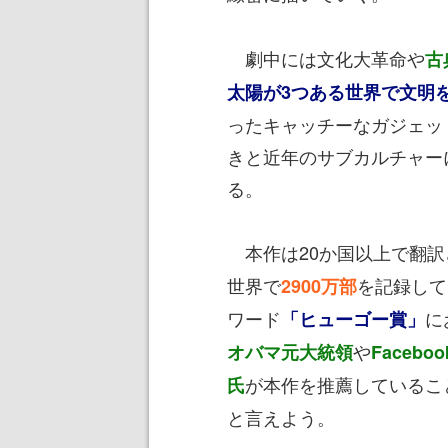
劇中には文化大革命や
古
太陽が3つある世界で文明
ったキャッチーなガジェッ
きと近年のサブカルチャー
る。
本作は20か国以上で翻訳
世界で
を記録して
2900万部
ワード
に
「ヒューゴー賞」
や
オバマ元大統領
Faceb
が本作を推薦しているこ
氏
と言えよう。