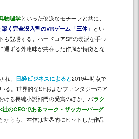
といった硬派なモチーフと共に、
典物理学
とい
を築く完全没入型のVRゲーム「三体」
トも登場する。ハードコアSFの硬派な手つ
に通ずる外連味が共存した作風が特徴とな
され、
2019年時点で
日経ビジネスによると
いる。世界的なSFおよびファンタジーのア
おける長編小説部門の受賞のほか、バ
ラク
ook社のCEOであるマーク・ザッカーバーグ
とからも、本作は世界的にヒットした作品