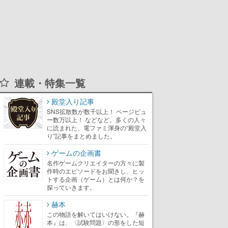
連載・特集一覧
殿堂入り記事
SNS拡散数が数千以上！ ページビュ
ー数万以上！ などなど。多くの人々
に読まれた、電ファミ渾身の“殿堂入
り”記事をまとめました。
ゲームの企画書
名作ゲームクリエイターの方々に製
作時のエピソードをお聞きし、ヒッ
トする企画（ゲーム）とは何か？を
探っていきます。
赫本
この物語を解いてはいけない。『赫
本』は、〈試験問題〉の形をした短