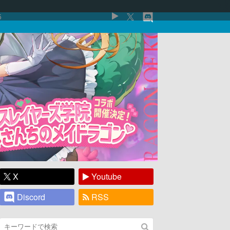
5
X
Youtube
Discord
RSS