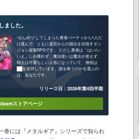
しました。
“ぜんめつ”してしまった勇者パーティから1人だ
け選んで、ともに迷宮からの脱出を目指すダン
ジョン探索RPGです。 ただし勇者は「はい/い
いえ」しか喋れず、魔法使いは魔法が使えず、
戦士は可愛らしい人形になっていて、僧侶は
██を崇拝しています。誰を救うのかを選ぶの
は、あなたです。
リリース日：2026年第4四半期
Steamストアページ
一巻には『メタルギア』シリーズで知られ