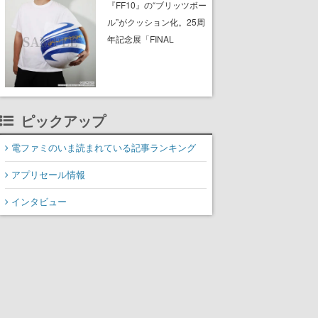
ったチケットで入館でき
『FF10』の“ブリッツボー
ない事例が複数発生
ル”がクッション化。25周
年記念展「FINAL
FANTASY X MUSEUM-幻
光の記憶-」のグッズ情報
が一部公開
ピックアップ
電ファミのいま読まれている記事ランキング
アプリセール情報
インタビュー