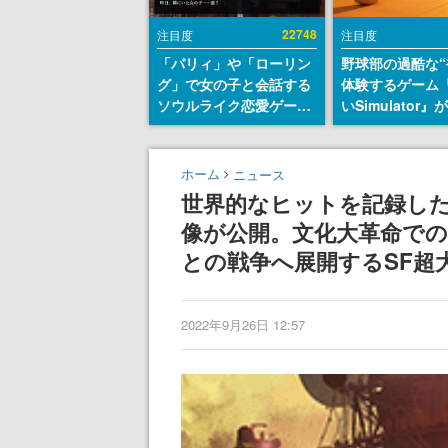
22748
注目度
注目度
「パリィ」や「ローリン
野球部の過酷な“
グ」で女の子と会話する
体験するゲーム
ソウルライク恋愛ゲーム
いSimulator
『小早川さんはソウルラ
のウィッシュリ
イク』無料公開。返事に
とにチェコ語に
失敗すると「YOU
SNSで話題に。
ホーム
ニュース
DIED」
ダム・カム』開
世界的なヒットを記録した中
ェコのプロ野球
像が公開。文化大革命での
称賛の声
との戦争へ展開するSF超
2022年9月26日 12:57