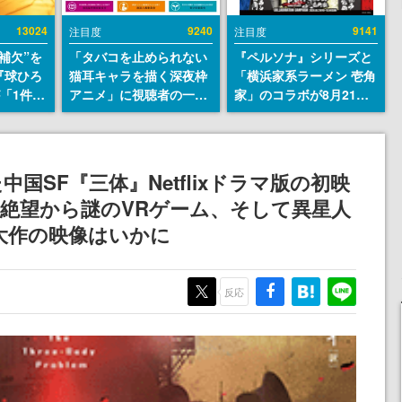
13024
9240
9141
注目度
注目度
補欠”を
「タバコを止められない
『ペルソナ』シリーズと
『球ひろ
猫耳キャラを描く深夜枠
「横浜家系ラーメン 壱角
』が「1件」
アニメ」に視聴者の一部
家」のコラボが8月21日
ストをも
から批判意見。違法薬物
から開催。”はがくれ”風
対応し
の使用と思しき描写も含
とんこつラーメンや、お
『キング
めて、BPOが議論を交わ
いしく食べられるカレー
発元やチ
す
ラーメンがラインナップ
国SF『三体』Netflixドラマ版の初映
選手から
絶望から謎のVRゲーム、そして異星人
大作の映像はいかに
反応