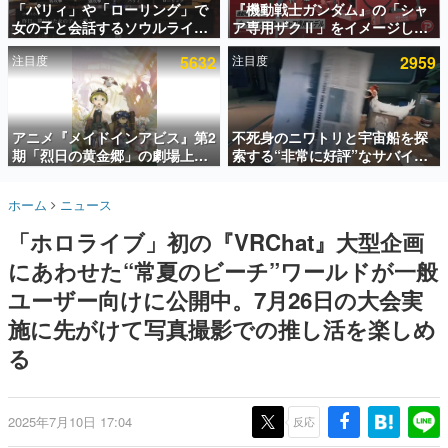
「パリィ」や「ローリング」で
『機動戦士ガンダム』の「シャ
女の子と会話するソウルライク
ア専用ザクⅡ」をイメージした
インタビュー
恋愛ゲーム『小早川さんはソウ
散水ホースリールが予約開始。
注目度
5632
注目度
2959
ルライク』無料公開。返事に失
本体にはシャアのパーソナルマ
連載・特集一覧
敗すると「YOU DIED」
ークやジオン公国軍のエンブレ
ム、型式番号などを配置
殿堂入り記事
SNS拡散数が数千以上！ ページビュー数万以上！ などな
アニメ『メイドインアビス』第2
不死身のニワトリと宇宙船を探
ど。多くの人々に読まれた、電ファミ渾身の“殿堂入り”記
期「烈日の黄金郷」の劇場上映
索する“非常に好評”なサバイバ
事をまとめました。
が決定！レグ役・伊瀬茉莉也さ
ルゲーム『Breathedge』が無
んらが登壇する舞台挨拶も実施
料で配布中。入手できる期間は8
ゲームの企画書
ホーム
ニュース
月10日まで
名作ゲームクリエイターの方々に製作時のエピソードをお
聞きし、ヒットする企画（ゲーム）とは何か？を探ってい
「ホロライブ」初の『VRChat』大型企画
きます。
にあわせた“常夏のビーチ”ワールドが一般
赫本
この物語を解いてはいけない。『赫本』は、〈試験問題〉
ユーザー向けに公開中。7月26日の大会実
の形をした短編ホラー小説集です。
施に先がけて写真撮影での推し活を楽しめ
る
新世代に訊く
これからのデジタルゲーム市場を担う若きクリエイター達
の姿を追い、彼らのルーツと情熱を探っていきます。
2025年7月10日 17:04
反応
ゲーム世代の作家たち
ゲームに多大な影響を受けた作家さんに取材し、ゲームが