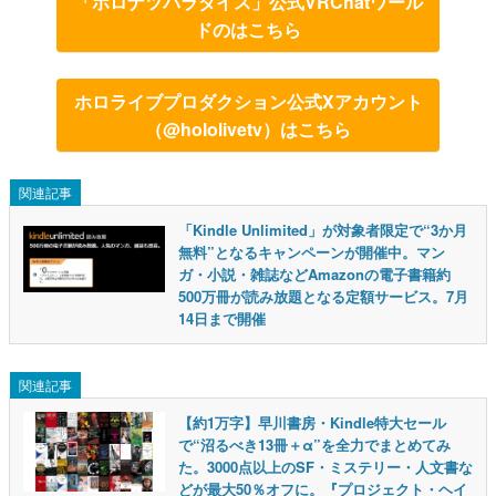
「ホロナツパラダイス」公式VRChatワール
ドのはこちら
ホロライブプロダクション公式Xアカウント
（@hololivetv）はこちら
関連記事
「Kindle Unlimited」が対象者限定で“3か月
無料”となるキャンペーンが開催中。マン
ガ・小説・雑誌などAmazonの電子書籍約
500万冊が読み放題となる定額サービス。7月
14日まで開催
関連記事
【約1万字】早川書房・Kindle特大セール
で“沼るべき13冊＋α”を全力でまとめてみ
た。3000点以上のSF・ミステリー・人文書な
どが最大50％オフに。『プロジェクト・ヘイ