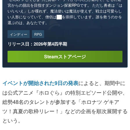
宮からの脱出を目指すダンジョン探索RPGです。 ただし勇者は「は
い/いいえ」しか喋れず、魔法使いは魔法が使えず、戦士は可愛らし
い人形になっていて、僧侶は██を崇拝しています。誰を救うのかを
選ぶのは、あなたです。
インディー
RPG
リリース日：2026年第4四半期
Steamストアページ
によると、期間中に
イベントが開始された9日の発表
は公式アニメ『ホロぐら』の特別エピソード公開や、
総勢48名のタレントが参加する「ホロナツ ゲキア
ツ！真夏の歌枠リレー！」などの企画を順次展開する
という。