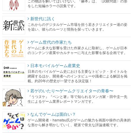
この物語を解いてはいけない。『赫本』は、〈試験問題〉の形
をした短編ホラー小説集です。
新世代に訊く
これからのデジタルゲーム市場を担う若きクリエイター達の姿
を追い、彼らのルーツと情熱を探っていきます。
ゲーム世代の作家たち
ゲームに多大な影響を受けた作家さんに取材し、ゲームが日本
のコンテンツ産業やカルチャーに与えた影響を探る企画です。
日本モバイルゲーム産業史
日本のモバイルゲーム史における主要なトピック・タイトルを
網羅するほか、開発者へのインタビューや識者による解説を掲
載。約20年の歴史が一望できる決定版！
若ゲのいたり〜ゲームクリエイターの青春〜
『うつヌケ』『ペンと箸』等で知られるマンガ家・田中圭一先
生によるゲーム業界レポートマンガです。
なんでゲームは面白い？
ゲーム開発者・hamatsu氏がゲームの魅力を画面や操作の具体的
な形から解き明かしていく、硬派で骨太な評論連載です。