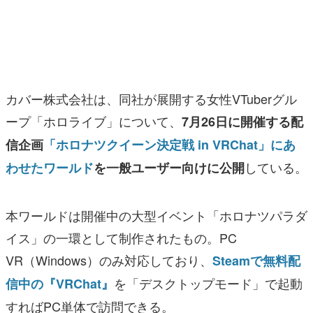
マンガ
女性向け
アプリレビュー
カバー株式会社は、同社が展開する女性VTuberグル
その他
ープ「ホロライブ」について、
7月26日に開催する配
信企画
「ホロナツクイーン決定戦 in VRChat」にあ
電ファミニコゲーマーとは？
している。
わせたワールド
を一般ユーザー向けに公開
運営：株式会社マレ
本ワールドは開催中の大型イベント「ホロナツパラダ
イス」の一環として制作されたもの。PC
VR（Windows）のみ対応しており、
Steamで無料配
を「デスクトップモード」で起動
信中の『VRChat』
すればPC単体で訪問できる。