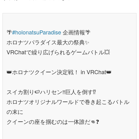
🌴
#holonatsuParadise
企画情報🌴
ホロナツパラダイス最大の祭典✨
VRChatで繰り広げられるゲームバトル💥
👑ホロナツクイーン決定戦！ in VRChat👑
スイカ割り🍉ハリセン‼️巨人を倒す⁉️
ホロナツオリジナルワールドで巻き起こるバトル
の末に
クイーンの座を掴むのは一体誰だ👊❓