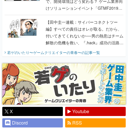
で、開発環境はどう変わる？ ゲーム業界向
けソリューションイベント「GTMF2019」
に行って、より理解を深めよう【PR】
【田中圭一連載：サイバーコネクトツー
編】すべての責任はオレが取る。だから、
付いてきてくれないか──男の熱意はチーム
解散の危機を救い、『.hack』成功の活路を
開く。業界の快男児・松山 洋に流れる血は
若ゲのいたり〜ゲームクリエイターの青春〜
の記事一覧
『少年ジャンプ』色だった【若ゲのいた
り】
X
Youtube
Discord
RSS