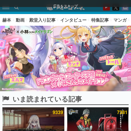
広告をスキップ
赫本
動画
殿堂入り記事
インタビュー
特集記事
マンガ
いま読まれている記事
ピックアップ
注目度
9339
注目度
7381
電ファミのいま読まれている記事ランキング
アプリセール情報