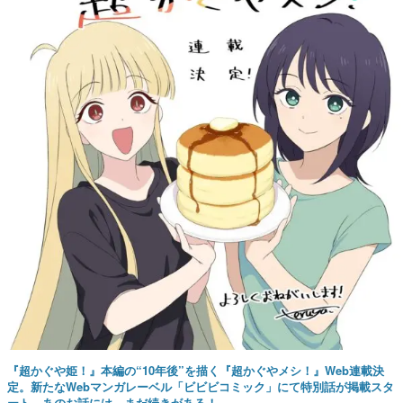
『超かぐや姫！』本編の“10年後”を描く『超かぐやメシ！』Web連載決
定。新たなWebマンガレーベル「ビビビコミック」にて特別話が掲載スタ
ート、あのお話には…まだ続きがある！