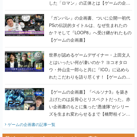
した「ロマン」の正体とは【ゲームの企画
書】
『ガンパレ』の企画書、ついに公開━初代
PSの伝説的タイトルは、なぜ生まれたの
か？そして『LOOP8』へ受け継がれたもの
【ゲームの企画書】
世界が認めるゲームデザイナー・上田文人
とはいったい何が凄いのか？ ヨコオタロ
ウ・外山圭一郎らと共に『ICO』に込めら
れたこだわりを語り尽くす！【ゲームの企
画書】
【ゲームの企画書】『ペルソナ3』を築き
上げたのは反骨心とリスペクトだった。赤
い企画書のもとに集った“愚連隊”がシリー
ズを生まれ変わらせるまで【橋野桂インタ
ビュー】
ゲームの企画書
の記事一覧