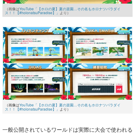
（画像は
YouTube「【ホロの夏】夏の楽園…その名もホロナツパラダイ
ス！！【#holonatsuParadise】」
より）
（画像は
YouTube「【ホロの夏】夏の楽園…その名もホロナツパラダイ
ス！！【#holonatsuParadise】」
より）
一般公開されているワールドは実際に大会で使われる