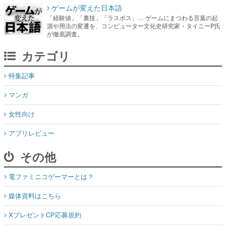
ゲームが変えた日本語
「経験値」「裏技」「ラスボス」… ゲームにまつわる言葉の起
源や用法の変遷を、コンピューター文化史研究家・タイニーP氏
が徹底調査。
カテゴリ
特集記事
マンガ
女性向け
アプリレビュー
その他
電ファミニコゲーマーとは？
媒体資料はこちら
XプレゼントCP応募規約