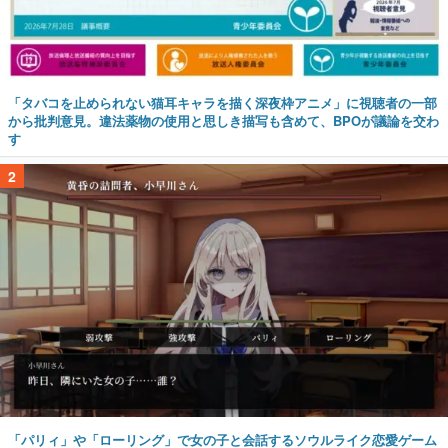
「タバコを止められない猫耳キャラを描く深夜枠アニメ」に視聴者の一部
から批判意見。違法薬物の使用と思しき描写も含めて、BPOが議論を交わ
す
2
「パリィ」や「ローリング」で女の子と会話するソウルライク恋愛ゲーム