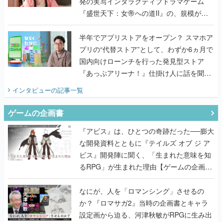
発の実写インタラクティブドラマゲーム
『盛世天下：女帝への道II』の、規模が違
うこだわりをプロデューサーに聞いた
半年でアプリストアをオープン？ スマホア
プリの“代替ストア”として、わずか6ヵ月で
国内向けローンチを行った発見型ストア
『あっぷアリーナ！』仕掛け人に話を聞い
てみた
インタビュー
の記事一覧
ゲームの企画書
『アビス』は、ひとつの奇跡だった──膨大
な開発資料とともに『テイルズ オブ ジ ア
ビス』開発陣に聞く、「生まれた意味を知
るRPG」が生まれた理由【ゲームの企画
書】
なにが、人を「ロマンシング」させるの
か？『ロマサガ2』当時の企画書とキャラ
設定画から迫る、河津秋敏がRPGに生み出