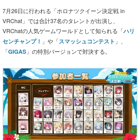
7月26日に行われる「ホロナツクイーン決定戦 in
VRChat」では合計37名のタレントが出演し、
VRChatの人気ゲームワールドとして知られる「
ハリ
」や「
」、
センチャンプ！
スマッシュコンテスト
「
」の特別バージョンで対決する。
GIGAS