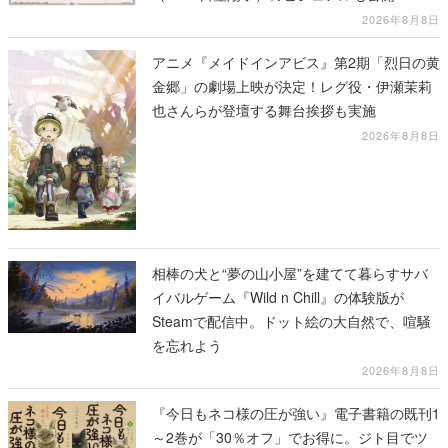
2026年8月8日
アニメ『メイドインアビス』第2期「烈日の黄
金郷」の劇場上映が決定！レグ役・伊瀬茉莉
也さんらが登壇する舞台挨拶も実施
2026年8月8日
相棒の犬と“夢の山小屋”を建てて暮らすサバ
イバルゲーム『Wild n Chill』の体験版が
Steamで配信中。ドット絵の大自然で、喧騒
を忘れよう
2026年8月8日
『今日もネコ様の圧が強い』電子書籍の既刊1
～2巻が「30％オフ」でお得に。ジト目でツ