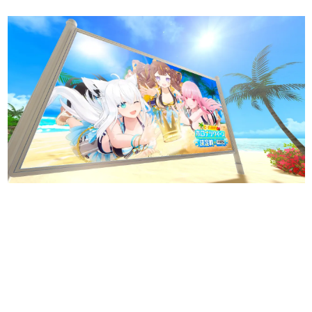
日本のコンテンツ産業やカルチャーに与えた影響を探る企
画です。
日本モバイルゲーム産業史
日本のモバイルゲーム史における主要なトピック・タイト
ルを網羅するほか、開発者へのインタビューや識者による
解説を掲載。約20年の歴史が一望できる決定版！
若ゲのいたり〜ゲームクリエイターの青春〜
『うつヌケ』『ペンと箸』等で知られるマンガ家・田中圭
一先生によるゲーム業界レポートマンガです。
なんでゲームは面白い？
ゲーム開発者・hamatsu氏がゲームの魅力を画面や操作の
具体的な形から解き明かしていく、硬派で骨太な評論連載
です。
ゲームが変えた日本語
「経験値」「裏技」「ラスボス」… ゲームにまつわる言葉
の起源や用法の変遷を、コンピューター文化史研究家・タ
イニーP氏が徹底調査。
カテゴリ
特集記事