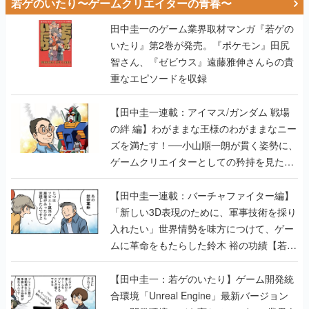
若ゲのいたり〜ゲームクリエイターの青春〜
田中圭一のゲーム業界取材マンガ『若ゲの
いたり』第2巻が発売。『ポケモン』田尻
智さん、『ゼビウス』遠藤雅伸さんらの貴
重なエピソードを収録
【田中圭一連載：アイマス/ガンダム 戦場
の絆 編】わがままな王様のわがままなニー
ズを満たす！──小山順一朗が貫く姿勢に、
ゲームクリエイターとしての矜持を見た
【若ゲのいたり最終回】
【田中圭一連載：バーチャファイター編】
「新しい3D表現のために、軍事技術を採り
入れたい」世界情勢を味方につけて、ゲー
ムに革命をもたらした鈴木 裕の功績【若ゲ
のいたり】
【田中圭一：若ゲのいたり】ゲーム開発統
合環境「Unreal Engine」最新バージョン