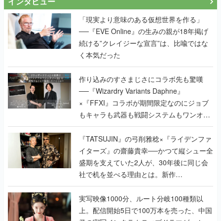
インタビュー
「現実より意味のある仮想世界を作る」
──『EVE Online』の生みの親が18年掲げ
続ける”クレイジーな宣言”は、比喩ではな
く本気だった
作り込みのすさまじさにコラボ先も驚嘆
──『Wizardry Variants Daphne』
×『FFXI』コラボが期間限定なのにジョブ
もキャラも武器も戦闘システムもワンオフ
で作り込まれた理由を両ディレクターに聞
く
『TATSUJIN』の弓削雅稔×『ライデンファ
イターズ』の齋藤貴幸──かつて縦シュー全
盛期を支えていた2人が、30年後に同じ会
社で机を並べる理由とは。新作
『TATSUJIN EXTREME』で初タッグを組
んだレジェンド2人に訊く開発秘話
実写映像1000分、ルート分岐100種類以
上。配信開始5日で100万本を売った、中国