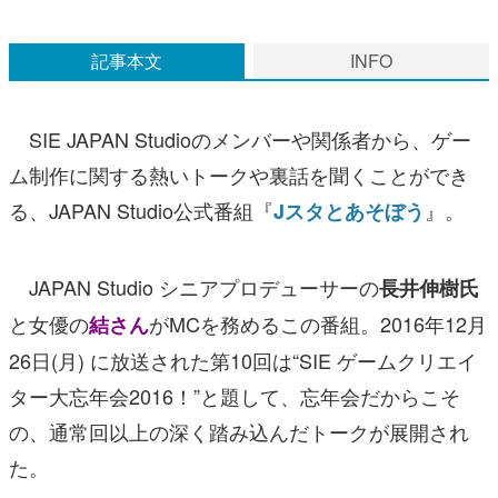
マンガ
記事本文
INFO
女性向け
アプリレビュー
SIE JAPAN Studioのメンバーや関係者から、ゲー
その他
ム制作に関する熱いトークや裏話を聞くことができ
る、JAPAN Studio公式番組『
』。
Jスタとあそぼう
電ファミニコゲーマーとは？
運営：株式会社マレ
JAPAN Studio シニアプロデューサーの
長井伸樹氏
と女優の
がMCを務めるこの番組。2016年12月
結さん
26日(月) に放送された第10回は“SIE ゲームクリエイ
ター大忘年会2016！”と題して、忘年会だからこそ
の、通常回以上の深く踏み込んだトークが展開され
た。