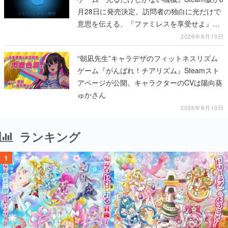
月28日に発売決定。訪問者の独白に光だけで
意思を伝える、『ファミレスを享受せよ』開
発元の最新作
2026年8月10日
“朝凪先生”キャラデザのフィットネスリズム
ゲーム『がんばれ！チアリズム』Steamスト
アページが公開。キャラクターのCVは陽向葵
ゅかさん
2026年8月10日
ランキング
1