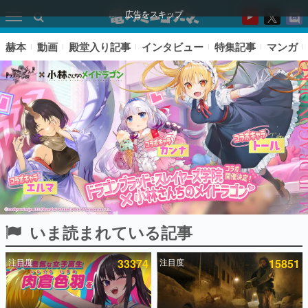
広告をスキップ
赫本
動画
殿堂入り記事
インタビュー
特集記事
マンガ
いま読まれている記事
ピックアップ
注目度
33374
注目度
15851
電ファミのいま読まれている記事ランキング
アプリセール情報