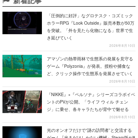
新着記事
「圧倒的に好評」なグロテスク・コズミック
ホラーRPG『Look Outside』販売本数が50万
を突破。「外を見たら化物になる」世界で生
き延びていく
2026年8月10日
アマゾンの熱帯雨林で生態系の発展を見守る
ゲーム『Polyzonia』が発表。授粉や捕食な
ど、クリック操作で生態系を発展させていく
2026年8月10日
『NIKKE』×『ペルソナ』シリーズコラボイベ
ントのPVが公開。「ライフ ウィル チェン
ジ」に乗せ、各キャラたちが背中で魅せる
2026年8月10日
光のオンオフだけで“謎の訪問者”と交流する
ゲーム『光るだけしかない機械』Steam版が8