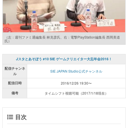
（左：週刊ファミ通編集長 林克彦氏、右：電撃PlayStation編集長 西岡美道
氏）
Jスタとあそぼう #10 SIE ゲームクリエイター大忘年会2016！
配信チャンネ
SIE JAPAN Studio公式チャンネル
ル
配信日時
2016/12/26 19:30〜
備考
タイムシフト視聴可能（2017/1/18現在）
目次