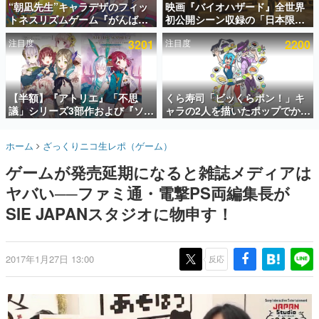
“朝凪先生”キャラデザのフィッ
映画『バイオハザード』全世界
トネスリズムゲーム『がんば
初公開シーン収録の「日本限
インタビュー
れ！チアリズム』Steamストア
定」予告映像が解禁。バイオの
注目度
3201
注目度
2200
ページが公開。キャラクターの
日（8月10日）にあわせて、
連載・特集一覧
CVは陽向葵ゅかさん
「ラクーンシティ総合病院」へ
行く配達人の姿が披露
殿堂入り記事
SNS拡散数が数千以上！ ページビュー数万以上！ などな
【半額】『アトリエ』「不思
くら寿司「ビッくらポン！」キ
ど。多くの人々に読まれた、電ファミ渾身の“殿堂入り”記
議」シリーズ3部作および『ソフ
ャラの2人を描いたポップでかわ
事をまとめました。
ィーのアトリエ2』公式画集の
いいコラボイラストが公開。コ
Kindle版が50%オフとなるセー
ラボイラストを使用した限定T
ゲームの企画書
ホーム
ざっくりニコ生レポ（ゲーム）
ルが開催中。各作品の設定画や
シャツ&ステッカーがアソビシ
名作ゲームクリエイターの方々に製作時のエピソードをお
聞きし、ヒットする企画（ゲーム）とは何か？を探ってい
美麗なイラストの数々をふんだ
ステム主催「Akaku展」にて販
ゲームが発売延期になると雑誌メディアは
きます。
んに収録
売へ
ヤバい──ファミ通・電撃PS両編集長が
赫本
この物語を解いてはいけない。『赫本』は、〈試験問題〉
SIE JAPANスタジオに物申す！
の形をした短編ホラー小説集です。
新世代に訊く
2017年1月27日 13:00
反応
これからのデジタルゲーム市場を担う若きクリエイター達
の姿を追い、彼らのルーツと情熱を探っていきます。
ゲーム世代の作家たち
ゲームに多大な影響を受けた作家さんに取材し、ゲームが