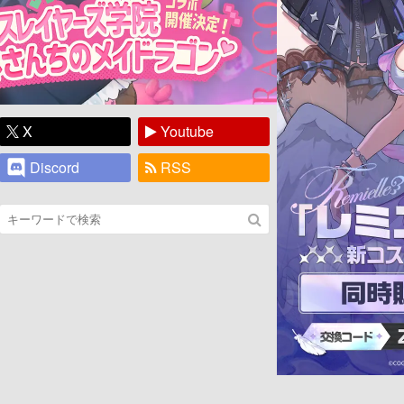
X
Youtube
Discord
RSS