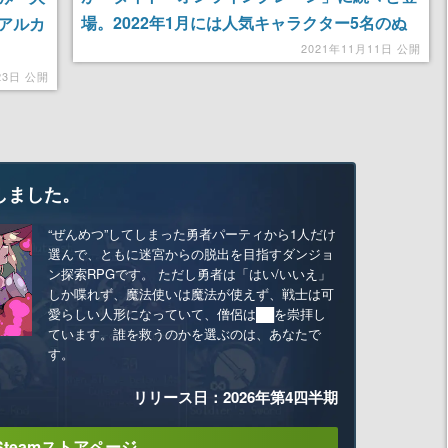
場。2022年1月には人気キャラクター5名のぬ
アルカ
いぐるみも入荷予定
2021年11月11日 公開
23日 公開
しました。
“ぜんめつ”してしまった勇者パーティから1人だけ
選んで、ともに迷宮からの脱出を目指すダンジョ
ン探索RPGです。 ただし勇者は「はい/いいえ」
しか喋れず、魔法使いは魔法が使えず、戦士は可
愛らしい人形になっていて、僧侶は██を崇拝し
ています。誰を救うのかを選ぶのは、あなたで
す。
リリース日：2026年第4四半期
Steamストアページ