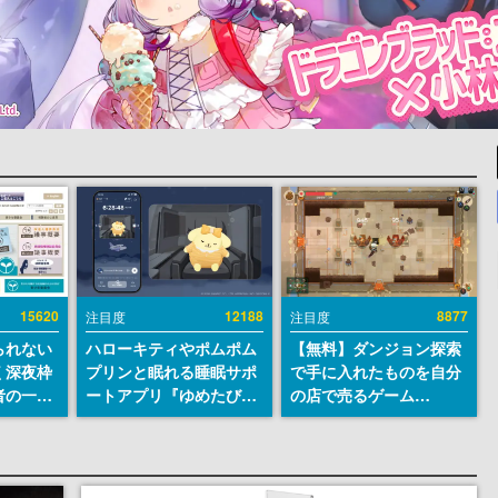
15620
12188
8877
注目度
注目度
られない
ハローキティやポムポム
【無料】ダンジョン探索
く深夜枠
プリンと眠れる睡眠サポ
で手に入れたものを自分
者の一部
ートアプリ『ゆめたび』
の店で売るゲーム
違法薬物
が配信中。キャラごとの
『Moonlighter』が
き描写も
ASMRや目覚ましアラー
Steamにて無料配布中！
議論を交
ムも搭載
続編『Moonlighter 2』
の9月2日正式リリースを