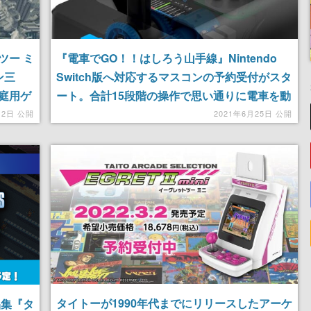
『電車でGO！！はしろう山手線』Nintendo
ツー ミ
Switch版へ対応するマスコンの予約受付がスタ
ン三
ート。合計15段階の操作で思い通りに電車を動
庭用ゲ
かせる
』も本
2021年6月25日 公開
月2日 公開
タイトーが1990年代までにリリースしたアーケ
品集『タ