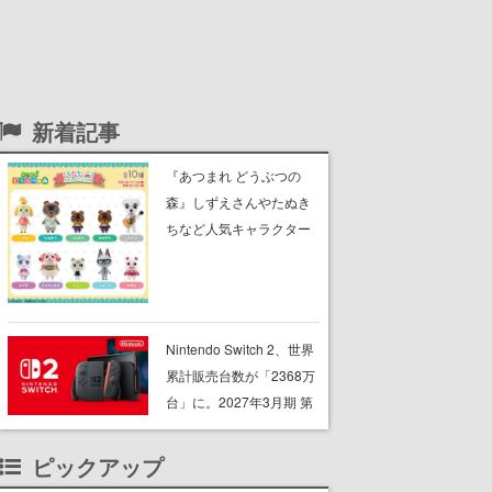
新着記事
『あつまれ どうぶつの
森』しずえさんやたぬき
ちなど人気キャラクター
のフロッキードールが9月
に発売開始。「とたけ
け」や「ちゃちゃまる」
も
Nintendo Switch 2、世界
累計販売台数が「2368万
台」に。2027年3月期 第
1四半期で本体は前年同期
比34.4％減の382万台、
ピックアップ
ソフトは同9.2％増の946