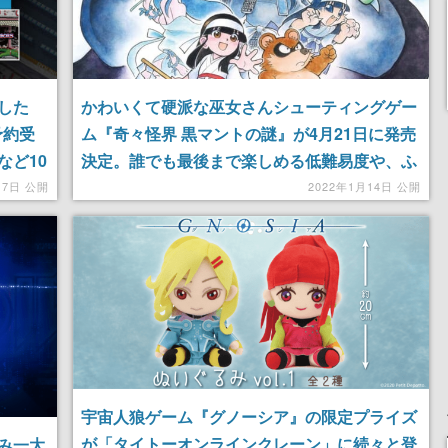
した
かわいくて硬派な巫女さんシューティングゲー
予約受
ム『奇々怪界 黒マントの謎』が4月21日に発売
など10
決定。誰でも最後まで楽しめる低難易度や、ふ
たり協力プレイが可能なモードも
17日 公開
2022年1月14日 公開
宇宙人狼ゲーム『グノーシア』の限定プライズ
が「タイトーオンラインクレーン」に続々と登
み一大