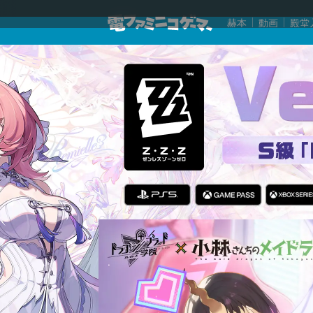
赫本
動画
殿堂