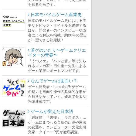
を探る企画です。
日本モバイルゲーム産業史
日本のモバイルゲーム史における主
要なトピック・タイトルを網羅する
ほか、開発者へのインタビューや識
者による解説を掲載。約20年の歴史
が一望できる決定版！
若ゲのいたり〜ゲームクリエ
イターの青春〜
『うつヌケ』『ペンと箸』等で知ら
れるマンガ家・田中圭一先生による
ゲーム業界レポートマンガです。
なんでゲームは面白い？
ゲーム開発者・hamatsu氏がゲーム
の魅力を画面や操作の具体的な形か
ら解き明かしていく、硬派で骨太な
評論連載です。
ゲームが変えた日本語
「経験値」「裏技」「ラスボス」…
ゲームにまつわる言葉の起源や用法
の変遷を、コンピューター文化史研
究家・タイニーP氏が徹底調査。