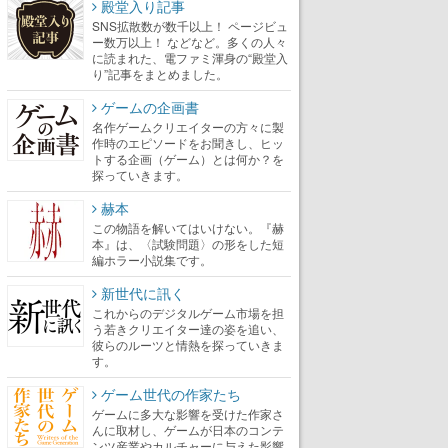
殿堂入り記事
SNS拡散数が数千以上！ ページビュ
ー数万以上！ などなど。多くの人々
に読まれた、電ファミ渾身の“殿堂入
り”記事をまとめました。
ゲームの企画書
名作ゲームクリエイターの方々に製
作時のエピソードをお聞きし、ヒッ
トする企画（ゲーム）とは何か？を
探っていきます。
赫本
この物語を解いてはいけない。『赫
本』は、〈試験問題〉の形をした短
編ホラー小説集です。
新世代に訊く
これからのデジタルゲーム市場を担
う若きクリエイター達の姿を追い、
彼らのルーツと情熱を探っていきま
す。
ゲーム世代の作家たち
ゲームに多大な影響を受けた作家さ
んに取材し、ゲームが日本のコンテ
ンツ産業やカルチャーに与えた影響