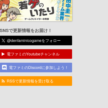
SNSで更新情報をお届け！
@denfaminicogameをフォロー
電ファミのYoutubeチャンネル
電ファミのDiscordに参加しよう！
RSSで更新情報を受け取る