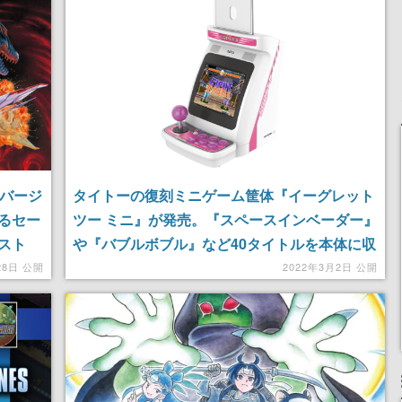
記念したキャンペーン
6バージ
タイトーの復刻ミニゲーム筐体『イーグレット
るセー
ツー ミニ』が発売。『スペースインベーダー』
スト
や『バブルボブル』など40タイトルを本体に収
録
28日 公開
2022年3月2日 公開