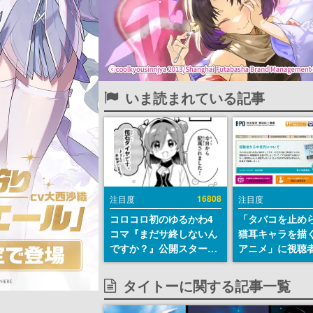
いま読まれている記事
16808
注目度
注目度
コロコロ初のゆるかわ4
「タバコを止め
コマ『まだサ終しないん
猫耳キャラを描
ですか？』公開スター
アニメ」に視聴
ト。主人公は新入社員の
から批判意見。
侘石ダイヤ、ゲーム会社
の使用と思わし
タイトーに関する記事一覧
を舞台にトラブルへ対応
含めて、BPOが
する社員たちを描く
わす