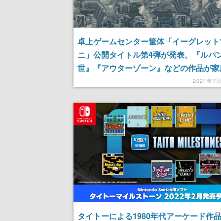
卓上ゲームセンター筐体「イーグレット
ニ」公開タイトル第4弾が発表。『ルパ
世』『アウターゾーン』などの作品が家
ーム機へ初移植、名作『ダライアス外伝
2021年7
体収録に
タイトーによる1980年代アーケード作