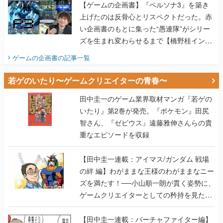
【ゲームの企画書】『ペルソナ3』を築き
上げたのは反骨心とリスペクトだった。赤
い企画書のもとに集った“愚連隊”がシリー
ズを生まれ変わらせるまで【橋野桂インタ
ビュー】
ゲームの企画書
の記事一覧
若ゲのいたり〜ゲームクリエイターの青春〜
田中圭一のゲーム業界取材マンガ『若ゲの
いたり』第2巻が発売。『ポケモン』田尻
智さん、『ゼビウス』遠藤雅伸さんらの貴
重なエピソードを収録
【田中圭一連載：アイマス/ガンダム 戦場
の絆 編】わがままな王様のわがままなニー
ズを満たす！──小山順一朗が貫く姿勢に、
ゲームクリエイターとしての矜持を見た
【若ゲのいたり最終回】
【田中圭一連載：バーチャファイター編】