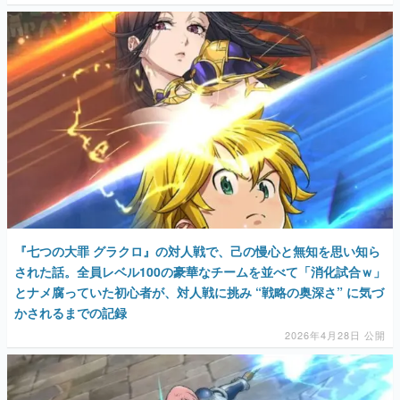
『七つの大罪 グラクロ』の対人戦で、己の慢心と無知を思い知ら
された話。全員レベル100の豪華なチームを並べて「消化試合ｗ」
とナメ腐っていた初心者が、対人戦に挑み “戦略の奥深さ” に気づ
かされるまでの記録
2026年4月28日 公開