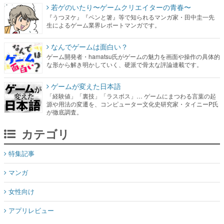
若ゲのいたり〜ゲームクリエイターの青春〜
『うつヌケ』『ペンと箸』等で知られるマンガ家・田中圭一先
生によるゲーム業界レポートマンガです。
なんでゲームは面白い？
ゲーム開発者・hamatsu氏がゲームの魅力を画面や操作の具体的
な形から解き明かしていく、硬派で骨太な評論連載です。
ゲームが変えた日本語
「経験値」「裏技」「ラスボス」… ゲームにまつわる言葉の起
源や用法の変遷を、コンピューター文化史研究家・タイニーP氏
が徹底調査。
カテゴリ
特集記事
マンガ
女性向け
アプリレビュー