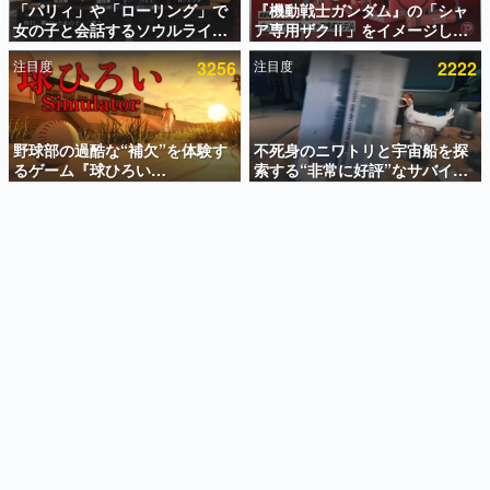
「パリィ」や「ローリング」で
『機動戦士ガンダム』の「シャ
女の子と会話するソウルライク
ア専用ザクⅡ」をイメージした
インタビュー
恋愛ゲーム『小早川さんはソウ
散水ホースリールが予約開始。
注目度
3256
注目度
2222
ルライク』無料公開。返事に失
本体にはシャアのパーソナルマ
連載・特集一覧
敗すると「YOU DIED」
ークやジオン公国軍のエンブレ
ム、型式番号などを配置
殿堂入り記事
SNS拡散数が数千以上！ ページビュー数万以上！ などな
野球部の過酷な“補欠”を体験す
不死身のニワトリと宇宙船を探
ど。多くの人々に読まれた、電ファミ渾身の“殿堂入り”記
るゲーム『球ひろい
索する“非常に好評”なサバイバ
事をまとめました。
Simulator』が「1件」のウィッ
ルゲーム『Breathedge』が無
シュリストをもとにチェコ語に
料で配布中。入手できる期間は8
ゲームの企画書
対応しSNSで話題に。『キング
月10日まで
名作ゲームクリエイターの方々に製作時のエピソードをお
聞きし、ヒットする企画（ゲーム）とは何か？を探ってい
ダム・カム』開発元やチェコの
きます。
プロ野球選手から称賛の声
赫本
この物語を解いてはいけない。『赫本』は、〈試験問題〉
の形をした短編ホラー小説集です。
新世代に訊く
これからのデジタルゲーム市場を担う若きクリエイター達
の姿を追い、彼らのルーツと情熱を探っていきます。
ゲーム世代の作家たち
ゲームに多大な影響を受けた作家さんに取材し、ゲームが