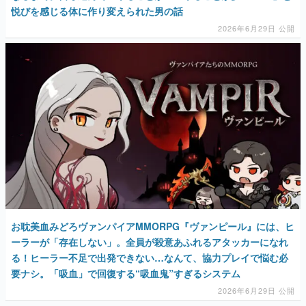
悦びを感じる体に作り変えられた男の話
2026年6月29日 公開
お耽美血みどろヴァンパイアMMORPG『ヴァンピール』には、ヒ
ーラーが「存在しない」。全員が殺意あふれるアタッカーになれ
る！ヒーラー不足で出発できない…なんて、協力プレイで悩む必
要ナシ。「吸血」で回復する“吸血鬼”すぎるシステム
2026年6月29日 公開