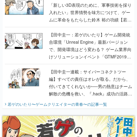
「新しい3D表現のために、軍事技術を採り
入れたい」世界情勢を味方につけて、ゲー
ムに革命をもたらした鈴木 裕の功績【若ゲ
のいたり】
【田中圭一：若ゲのいたり】ゲーム開発統
合環境「Unreal Engine」最新バージョン
で、開発環境はどう変わる？ ゲーム業界向
けソリューションイベント「GTMF2019」
に行って、より理解を深めよう【PR】
【田中圭一連載：サイバーコネクトツー
編】すべての責任はオレが取る。だから、
付いてきてくれないか──男の熱意はチーム
解散の危機を救い、『.hack』成功の活路を
開く。業界の快男児・松山 洋に流れる血は
若ゲのいたり〜ゲームクリエイターの青春〜
の記事一覧
『少年ジャンプ』色だった【若ゲのいた
り】