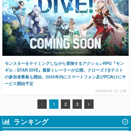
モンスターをテイミングしながら冒険するアクションRPG『モン
ギル：STAR DIVE』最新トレーラーが公開。クローズドβテスト
の参加者募集も開始。2025年内にスマートフォン及びPC向けにサ
ービス開始予定
2025年6月7日 公開
1
2
3
ランキング