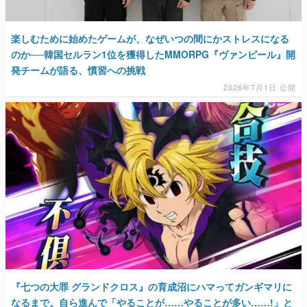
楽しむために始めたゲームが、なぜいつの間にかストレスになる
のか──韓国セルラン1位を獲得したMMORPG『ヴァンピール』開
発チームが語る、慣習への挑戦
2026年7月1日 公開
『七つの大罪 グランドクロス』の育成沼にハマってガンギマリに
なるまで。自ら進んで「やることが……やることが多い……!」と