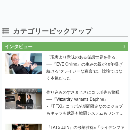
カテゴリーピックアップ
インタビュー
「現実より意味のある仮想世界を作る」
──『EVE Online』の生みの親が18年掲げ
続ける”クレイジーな宣言”は、比喩ではな
く本気だった
作り込みのすさまじさにコラボ先も驚嘆
──『Wizardry Variants Daphne』
×『FFXI』コラボが期間限定なのにジョブ
もキャラも武器も戦闘システムもワンオフ
で作り込まれた理由を両ディレクターに聞
く
『TATSUJIN』の弓削雅稔×『ライデンファ