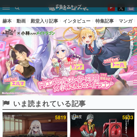
広告をスキップ
赫本
動画
殿堂入り記事
インタビュー
特集記事
マンガ
いま読まれている記事
ピックアップ
注目度
5819
注目度
5533
電ファミのいま読まれている記事ランキング
アプリセール情報