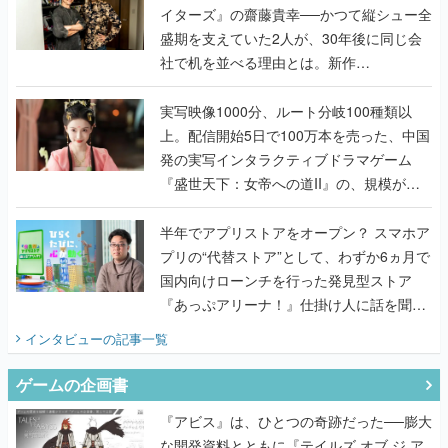
イターズ』の齋藤貴幸──かつて縦シュー全
盛期を支えていた2人が、30年後に同じ会
社で机を並べる理由とは。新作
『TATSUJIN EXTREME』で初タッグを組
んだレジェンド2人に訊く開発秘話
実写映像1000分、ルート分岐100種類以
上。配信開始5日で100万本を売った、中国
発の実写インタラクティブドラマゲーム
『盛世天下：女帝への道II』の、規模が違
うこだわりをプロデューサーに聞いた
半年でアプリストアをオープン？ スマホア
プリの“代替ストア”として、わずか6ヵ月で
国内向けローンチを行った発見型ストア
『あっぷアリーナ！』仕掛け人に話を聞い
てみた
インタビュー
の記事一覧
ゲームの企画書
『アビス』は、ひとつの奇跡だった──膨大
な開発資料とともに『テイルズ オブ ジ ア