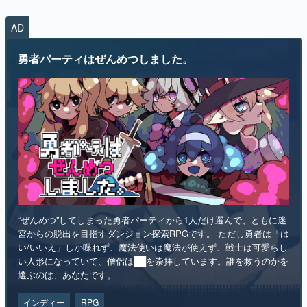
AD
勇者パーティはぜんめつしました。
“ぜんめつ”してしまった勇者パーティから1人だけ選んで、ともに迷
宮からの脱出を目指すダンジョン探索RPGです。 ただし勇者は「は
い/いいえ」しか喋れず、魔法使いは魔法が使えず、戦士は可愛らし
い人形になっていて、僧侶は██を崇拝しています。誰を救うのかを
選ぶのは、あなたです。
インディー
RPG