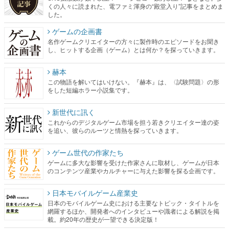
くの人々に読まれた、電ファミ渾身の“殿堂入り”記事をまとめま
した。
ゲームの企画書
名作ゲームクリエイターの方々に製作時のエピソードをお聞き
し、ヒットする企画（ゲーム）とは何か？を探っていきます。
赫本
この物語を解いてはいけない。『赫本』は、〈試験問題〉の形
をした短編ホラー小説集です。
新世代に訊く
これからのデジタルゲーム市場を担う若きクリエイター達の姿
を追い、彼らのルーツと情熱を探っていきます。
ゲーム世代の作家たち
ゲームに多大な影響を受けた作家さんに取材し、ゲームが日本
のコンテンツ産業やカルチャーに与えた影響を探る企画です。
日本モバイルゲーム産業史
日本のモバイルゲーム史における主要なトピック・タイトルを
網羅するほか、開発者へのインタビューや識者による解説を掲
載。約20年の歴史が一望できる決定版！