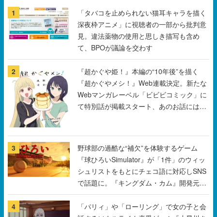
1
「タバコを止められない猫耳キャラを描く
深夜枠アニメ」に視聴者の一部から批判意
見。違法薬物の使用と思しき描写も含め
て、BPOが議論を交わす
2
『超かぐや姫！』本編の“10年後”を描く
『超かぐやメシ！』Web連載決定。新たな
Webマンガレーベル「ビビビコミック」に
て特別話が掲載スタート、あのお話には…
まだ続きがある！
3
野球部の過酷な“補欠”を体験するゲーム
『球ひろいSimulator』が「1件」のウィッ
シュリストをもとにチェコ語に対応しSNS
で話題に。『キングダム・カム』開発元や
チェコのプロ野球選手から称賛の声
4
「パリィ」や「ローリング」で女の子と会