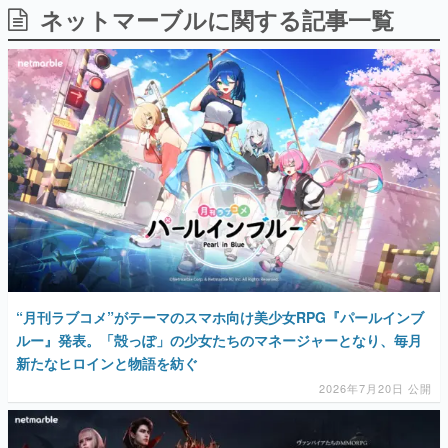
ネットマーブルに関する記事一覧
日本のコンテンツ産業やカルチャーに与えた影響を探る企
画です。
日本モバイルゲーム産業史
日本のモバイルゲーム史における主要なトピック・タイト
ルを網羅するほか、開発者へのインタビューや識者による
解説を掲載。約20年の歴史が一望できる決定版！
若ゲのいたり〜ゲームクリエイターの青春〜
『うつヌケ』『ペンと箸』等で知られるマンガ家・田中圭
一先生によるゲーム業界レポートマンガです。
なんでゲームは面白い？
ゲーム開発者・hamatsu氏がゲームの魅力を画面や操作の
具体的な形から解き明かしていく、硬派で骨太な評論連載
です。
ゲームが変えた日本語
“月刊ラブコメ”がテーマのスマホ向け美少女RPG『パールインブ
「経験値」「裏技」「ラスボス」… ゲームにまつわる言葉
の起源や用法の変遷を、コンピューター文化史研究家・タ
ルー』発表。「殻っぽ」の少女たちのマネージャーとなり、毎月
イニーP氏が徹底調査。
新たなヒロインと物語を紡ぐ
2026年7月20日 公開
カテゴリ
特集記事