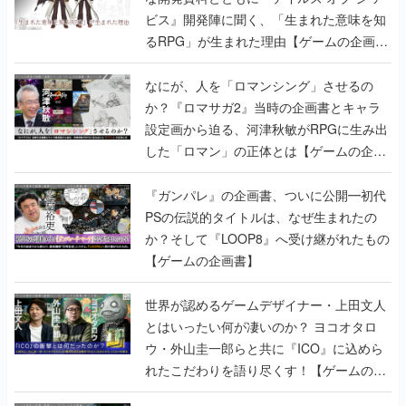
ビス』開発陣に聞く、「生まれた意味を知
るRPG」が生まれた理由【ゲームの企画
書】
なにが、人を「ロマンシング」させるの
か？『ロマサガ2』当時の企画書とキャラ
設定画から迫る、河津秋敏がRPGに生み出
した「ロマン」の正体とは【ゲームの企画
書】
『ガンパレ』の企画書、ついに公開━初代
PSの伝説的タイトルは、なぜ生まれたの
か？そして『LOOP8』へ受け継がれたもの
【ゲームの企画書】
世界が認めるゲームデザイナー・上田文人
とはいったい何が凄いのか？ ヨコオタロ
ウ・外山圭一郎らと共に『ICO』に込めら
れたこだわりを語り尽くす！【ゲームの企
画書】