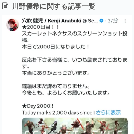
川野優希に関する記事一覧
日本のコンテンツ産業やカルチャーに与えた影響を探る企
画です。
日本モバイルゲーム産業史
日本のモバイルゲーム史における主要なトピック・タイト
ルを網羅するほか、開発者へのインタビューや識者による
解説を掲載。約20年の歴史が一望できる決定版！
若ゲのいたり〜ゲームクリエイターの青春〜
『うつヌケ』『ペンと箸』等で知られるマンガ家・田中圭
一先生によるゲーム業界レポートマンガです。
なんでゲームは面白い？
ゲーム開発者・hamatsu氏がゲームの魅力を画面や操作の
具体的な形から解き明かしていく、硬派で骨太な評論連載
です。
ゲームが変えた日本語
「経験値」「裏技」「ラスボス」… ゲームにまつわる言葉
の起源や用法の変遷を、コンピューター文化史研究家・タ
イニーP氏が徹底調査。
カテゴリ
特集記事