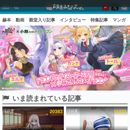
広告をスキップ
赫本
動画
殿堂入り記事
インタビュー
特集記事
マンガ
いま読まれている記事
ピックアップ
注目度
20383
注目度
11231
電ファミのいま読まれている記事ランキング
アプリセール情報