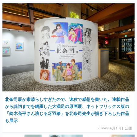
北条司展が素晴らしすぎたので、速攻で感想を書いた。連載作品
から読切までを網羅した大満足の原画展、ネットフリックス版の
「鈴木亮平さん演じる冴羽獠」を北条司先生が描き下ろした作品
も展示
2024年4月18日 公開