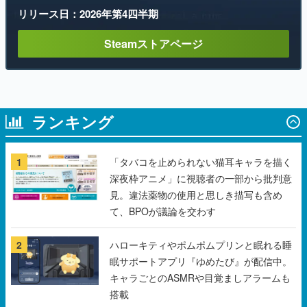
リリース日：2026年第4四半期
Steamストアページ
ランキング
1
「タバコを止められない猫耳キャラを描く
深夜枠アニメ」に視聴者の一部から批判意
見。違法薬物の使用と思しき描写も含め
て、BPOが議論を交わす
2
ハローキティやポムポムプリンと眠れる睡
眠サポートアプリ『ゆめたび』が配信中。
キャラごとのASMRや目覚ましアラームも
搭載