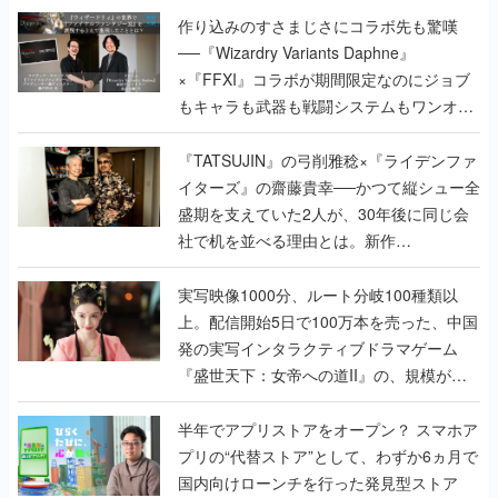
作り込みのすさまじさにコラボ先も驚嘆
──『Wizardry Variants Daphne』
×『FFXI』コラボが期間限定なのにジョブ
もキャラも武器も戦闘システムもワンオフ
で作り込まれた理由を両ディレクターに聞
く
『TATSUJIN』の弓削雅稔×『ライデンファ
イターズ』の齋藤貴幸──かつて縦シュー全
盛期を支えていた2人が、30年後に同じ会
社で机を並べる理由とは。新作
『TATSUJIN EXTREME』で初タッグを組
んだレジェンド2人に訊く開発秘話
実写映像1000分、ルート分岐100種類以
上。配信開始5日で100万本を売った、中国
発の実写インタラクティブドラマゲーム
『盛世天下：女帝への道II』の、規模が違
うこだわりをプロデューサーに聞いた
半年でアプリストアをオープン？ スマホア
プリの“代替ストア”として、わずか6ヵ月で
国内向けローンチを行った発見型ストア