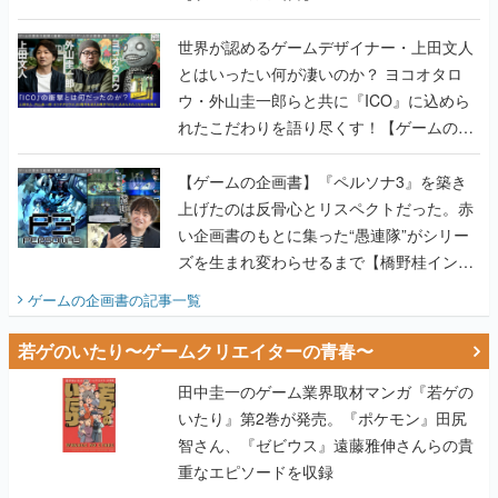
世界が認めるゲームデザイナー・上田文人
とはいったい何が凄いのか？ ヨコオタロ
ウ・外山圭一郎らと共に『ICO』に込めら
れたこだわりを語り尽くす！【ゲームの企
画書】
【ゲームの企画書】『ペルソナ3』を築き
上げたのは反骨心とリスペクトだった。赤
い企画書のもとに集った“愚連隊”がシリー
ズを生まれ変わらせるまで【橋野桂インタ
ビュー】
ゲームの企画書
の記事一覧
若ゲのいたり〜ゲームクリエイターの青春〜
田中圭一のゲーム業界取材マンガ『若ゲの
いたり』第2巻が発売。『ポケモン』田尻
智さん、『ゼビウス』遠藤雅伸さんらの貴
重なエピソードを収録