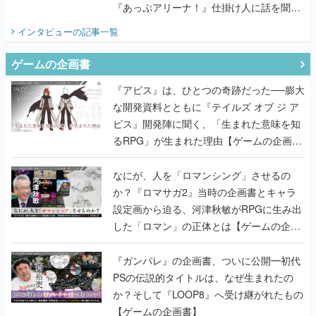
『あっぷアリーナ！』仕掛け人に話を聞い
てみた
インタビュー
の記事一覧
ゲームの企画書
『アビス』は、ひとつの奇跡だった──膨大
な開発資料とともに『テイルズ オブ ジ ア
ビス』開発陣に聞く、「生まれた意味を知
るRPG」が生まれた理由【ゲームの企画
書】
なにが、人を「ロマンシング」させるの
か？『ロマサガ2』当時の企画書とキャラ
設定画から迫る、河津秋敏がRPGに生み出
した「ロマン」の正体とは【ゲームの企画
書】
『ガンパレ』の企画書、ついに公開━初代
PSの伝説的タイトルは、なぜ生まれたの
か？そして『LOOP8』へ受け継がれたもの
【ゲームの企画書】