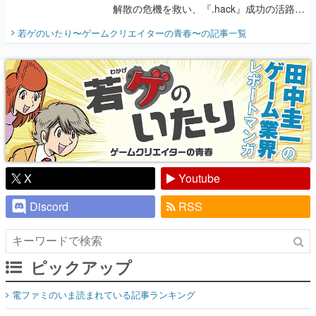
解散の危機を救い、『.hack』成功の活路を
開く。業界の快男児・松山 洋に流れる血は
若ゲのいたり〜ゲームクリエイターの青春〜
の記事一覧
『少年ジャンプ』色だった【若ゲのいた
り】
X
Youtube
Discord
RSS
ピックアップ
電ファミのいま読まれている記事ランキング