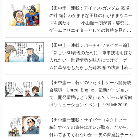
【田中圭一連載：アイマス/ガンダム 戦場
の絆 編】わがままな王様のわがままなニー
ズを満たす！──小山順一朗が貫く姿勢に、
ゲームクリエイターとしての矜持を見た
【若ゲのいたり最終回】
【田中圭一連載：バーチャファイター編】
「新しい3D表現のために、軍事技術を採り
入れたい」世界情勢を味方につけて、ゲー
ムに革命をもたらした鈴木 裕の功績【若ゲ
のいたり】
【田中圭一：若ゲのいたり】ゲーム開発統
合環境「Unreal Engine」最新バージョン
で、開発環境はどう変わる？ ゲーム業界向
けソリューションイベント「GTMF2019」
に行って、より理解を深めよう【PR】
【田中圭一連載：サイバーコネクトツー
編】すべての責任はオレが取る。だから、
付いてきてくれないか──男の熱意はチーム