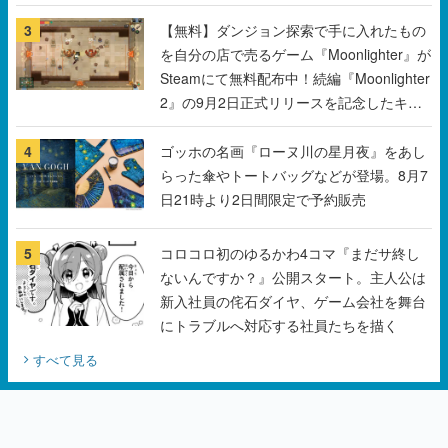
3
【無料】ダンジョン探索で手に入れたもの
を自分の店で売るゲーム『Moonlighter』が
Steamにて無料配布中！続編『Moonlighter
2』の9月2日正式リリースを記念したキャ
ンペーン
4
ゴッホの名画『ローヌ川の星月夜』をあし
らった傘やトートバッグなどが登場。8月7
日21時より2日間限定で予約販売
5
コロコロ初のゆるかわ4コマ『まだサ終し
ないんですか？』公開スタート。主人公は
新入社員の侘石ダイヤ、ゲーム会社を舞台
にトラブルへ対応する社員たちを描く
すべて見る