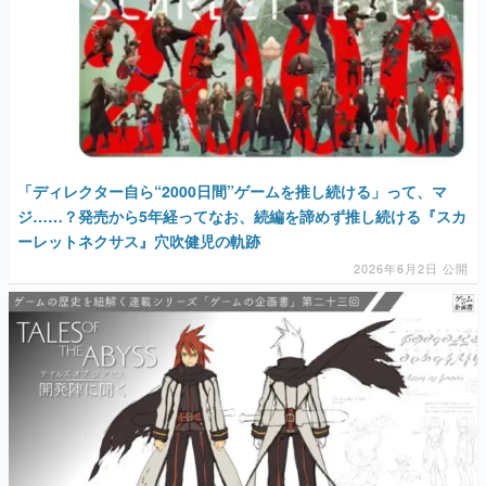
マンガ
女性向け
アプリレビュー
その他
「ディレクター自ら“2000日間”ゲームを推し続ける」って、マ
ジ……？発売から5年経ってなお、続編を諦めず推し続ける『スカ
電ファミニコゲーマーとは？
ーレットネクサス』穴吹健児の軌跡
運営：株式会社マレ
2026年6月2日 公開