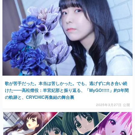
歌が苦手だった。本当は苦しかった。でも、逃げずに向き合い続
けた━━高松燈役：羊宮妃那と振り返る、「MyGO!!!!!」約3年間
の軌跡と、CRYCHIC再集結の舞台裏
2025年3月27日 公開