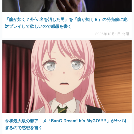
『龍が如く７外伝 名を消した男』を『龍が如く８』の発売前に絶
対プレイして欲しいので感想を書く
2023年12月1日 公開
令和最大級の鬱アニメ「BanG Dream! It’s MyGO!!!!!」がヤバす
ぎるので感想を書く