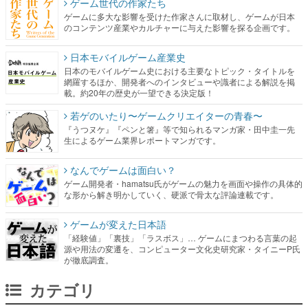
ゲーム世代の作家たち
ゲームに多大な影響を受けた作家さんに取材し、ゲームが日本
のコンテンツ産業やカルチャーに与えた影響を探る企画です。
日本モバイルゲーム産業史
日本のモバイルゲーム史における主要なトピック・タイトルを
網羅するほか、開発者へのインタビューや識者による解説を掲
載。約20年の歴史が一望できる決定版！
若ゲのいたり〜ゲームクリエイターの青春〜
『うつヌケ』『ペンと箸』等で知られるマンガ家・田中圭一先
生によるゲーム業界レポートマンガです。
なんでゲームは面白い？
ゲーム開発者・hamatsu氏がゲームの魅力を画面や操作の具体的
な形から解き明かしていく、硬派で骨太な評論連載です。
ゲームが変えた日本語
「経験値」「裏技」「ラスボス」… ゲームにまつわる言葉の起
源や用法の変遷を、コンピューター文化史研究家・タイニーP氏
が徹底調査。
カテゴリ