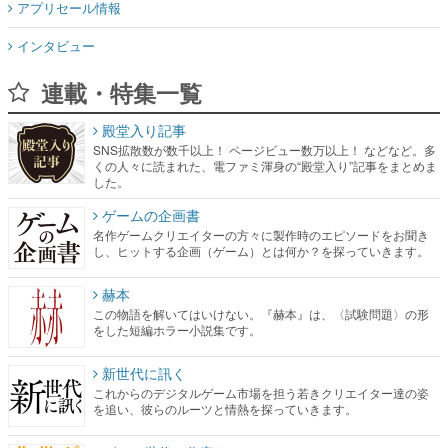
アプリセール情報
インタビュー
連載・特集一覧
殿堂入り記事
SNS拡散数が数千以上！ ページビュー数万以上！ などなど。多
くの人々に読まれた、電ファミ渾身の“殿堂入り”記事をまとめま
した。
ゲームの企画書
名作ゲームクリエイターの方々に製作時のエピソードをお聞き
し、ヒットする企画（ゲーム）とは何か？を探っていきます。
赫本
この物語を解いてはいけない。『赫本』は、〈試験問題〉の形
をした短編ホラー小説集です。
新世代に訊く
これからのデジタルゲーム市場を担う若きクリエイター達の姿
を追い、彼らのルーツと情熱を探っていきます。