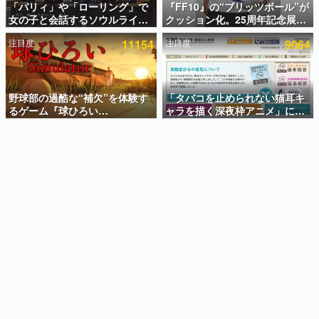
「パリィ」や「ローリング」で
『FF10』の“ブリッツボール”が
女の子と会話するソウルライク
クッション化。25周年記念展
インタビュー
恋愛ゲーム『小早川さんはソウ
「FINAL FANTASY X
注目度
11154
注目度
9064
ルライク』無料公開。返事に失
MUSEUM-幻光の記憶-」のグッ
連載・特集一覧
敗すると「YOU DIED」
ズ情報が一部公開
殿堂入り記事
SNS拡散数が数千以上！ ページビュー数万以上！ などな
野球部の過酷な“補欠”を体験す
「タバコを止められない猫耳キ
ど。多くの人々に読まれた、電ファミ渾身の“殿堂入り”記
るゲーム『球ひろい
ャラを描く深夜枠アニメ」に視
事をまとめました。
Simulator』が「1件」のウィッ
聴者の一部から批判意見。違法
シュリストをもとにチェコ語に
薬物の使用と思しき描写も含め
ゲームの企画書
対応しSNSで話題に。『キング
て、BPOが議論を交わす
名作ゲームクリエイターの方々に製作時のエピソードをお
聞きし、ヒットする企画（ゲーム）とは何か？を探ってい
ダム・カム』開発元やチェコの
きます。
プロ野球選手から称賛の声
赫本
この物語を解いてはいけない。『赫本』は、〈試験問題〉
の形をした短編ホラー小説集です。
新世代に訊く
これからのデジタルゲーム市場を担う若きクリエイター達
の姿を追い、彼らのルーツと情熱を探っていきます。
ゲーム世代の作家たち
ゲームに多大な影響を受けた作家さんに取材し、ゲームが