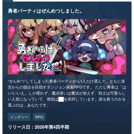
勇者パーティはぜんめつしました。
“ぜんめつ”してしまった勇者パーティから1人だけ選んで、ともに迷
宮からの脱出を目指すダンジョン探索RPGです。 ただし勇者は「は
い/いいえ」しか喋れず、魔法使いは魔法が使えず、戦士は可愛らし
い人形になっていて、僧侶は██を崇拝しています。誰を救うのかを
選ぶのは、あなたです。
インディー
RPG
リリース日：2026年第4四半期