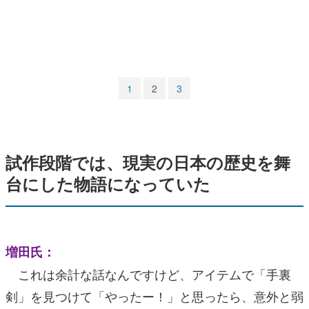
マンガ
女性向け
アプリレビュー
1
2
3
その他
電ファミニコゲーマーとは？
試作段階では、現実の日本の歴史を舞
運営：株式会社マレ
台にした物語になっていた
増田氏：
これは余計な話なんですけど、アイテムで「手裏
剣」を見つけて「やったー！」と思ったら、意外と弱