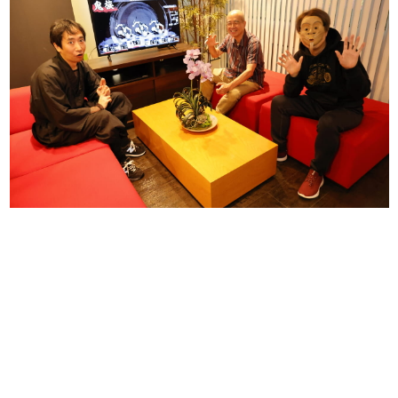
日本のコンテンツ産業やカルチャーに与えた影響を探る企
画です。
日本モバイルゲーム産業史
日本のモバイルゲーム史における主要なトピック・タイト
ルを網羅するほか、開発者へのインタビューや識者による
解説を掲載。約20年の歴史が一望できる決定版！
若ゲのいたり〜ゲームクリエイターの青春〜
『うつヌケ』『ペンと箸』等で知られるマンガ家・田中圭
一先生によるゲーム業界レポートマンガです。
なんでゲームは面白い？
ゲーム開発者・hamatsu氏がゲームの魅力を画面や操作の
具体的な形から解き明かしていく、硬派で骨太な評論連載
です。
ゲームが変えた日本語
「経験値」「裏技」「ラスボス」… ゲームにまつわる言葉
の起源や用法の変遷を、コンピューター文化史研究家・タ
イニーP氏が徹底調査。
カテゴリ
特集記事