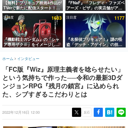
【無料】プリキュア映画4作品が
『FNaF』「フレディ・ファズベ
TVerで新たに配信スタート！な
アーズ・ピザ」の実店舗がアメ
インタビュー
んと2018年～2024年の映画ほぼ
リカの商業施設「American
注目度
1683
注目度
1177
すべてが見放題に、ぶっちゃけ
Dream」に2027年オープン！
連載・特集一覧
ありえないラインナップ
ScottGamesとの共同開発、食
事だけでなくステージショーや
殿堂入り記事
没入型のホラー体験も楽しめる
SNS拡散数が数千以上！ ページビュー数万以上！ などな
『機動戦士ガンダム』の「シャ
『名探偵プリキュア！』謎の怪
ど。多くの人々に読まれた、電ファミ渾身の“殿堂入り”記
ア専用ザクⅡ」をイメージした
盗「デッチ・アゲイン」の担当
事をまとめました。
散水ホースリールが予約開始。
キャストは天﨑滉平さんと判
本体にはシャアのパーソナルマ
明。『Re:ゼロから始める異世
ゲームの企画書
ホーム
インタビュー
ークやジオン公国軍のエンブレ
界生活』オットー役、『ヒプノ
名作ゲームクリエイターの方々に製作時のエピソードをお
聞きし、ヒットする企画（ゲーム）とは何か？を探ってい
ム、型式番号などを配置
シスマイク』山田三郎役など
「FC版『Wiz』原理主義者を唸らせたい」
きます。
という気持ちで作った──令和の最新3Dダ
赫本
この物語を解いてはいけない。『赫本』は、〈試験問題〉
ンジョンRPG『残月の鎖宮』に込められ
の形をした短編ホラー小説集です。
た、シブすぎるこだわりとは
新世代に訊く
これからのデジタルゲーム市場を担う若きクリエイター達
の姿を追い、彼らのルーツと情熱を探っていきます。
2022年12月16日 12:00
反応
ゲーム世代の作家たち
ゲームに多大な影響を受けた作家さんに取材し、ゲームが