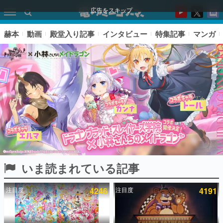
広告をスキップ
赫本
動画
殿堂入り記事
インタビュー
特集記事
マンガ
いま読まれている記事
ピックアップ
注目度
4246
注目度
4191
電ファミのいま読まれている記事ランキング
アプリセール情報