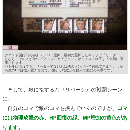
クエスト開始前の参加メンバー選択。最初に選択したキャラは「リーダー」
となり、その人が持つ「クエストアビリティ」がクエスト終了まで全員に適
用されます。
バトルに敗れても、リーダーでなければ他のメンバーで再戦できます。しか
も敵のHPは据え置きなので、強そうな敵は複数人で挑むのも手です。
そして、敵に接すると『リバーシ』の戦闘シーン
に。
自分のコマで敵のコマを挟んでいくのですが、
コマ
には物理攻撃の赤、HP回復の緑、MP増加の黄色があ
ります。