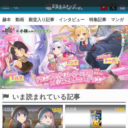
広告をスキップ
赫本
動画
殿堂入り記事
インタビュー
特集記事
マンガ
いま読まれている記事
ピックアップ
注目度
1628
注目度
1595
電ファミのいま読まれている記事ランキング
アプリセール情報