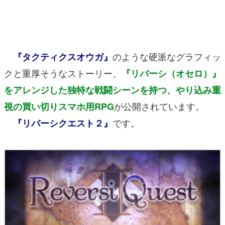
マンガ
女性向け
のような硬派なグラフィッ
『タクティクスオウガ』
アプリレビュー
クと重厚そうなストーリー、
『リバーシ（オセロ）』
その他
をアレンジした独特な戦闘シーンを持つ、やり込み重
電ファミニコゲーマーとは？
が公開されています。
視の買い切りスマホ用RPG
です。
『リバーシクエスト２』
運営：株式会社マレ