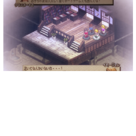
日本のコンテンツ産業やカルチャーに与えた影響を探る企
画です。
日本モバイルゲーム産業史
日本のモバイルゲーム史における主要なトピック・タイト
ルを網羅するほか、開発者へのインタビューや識者による
解説を掲載。約20年の歴史が一望できる決定版！
若ゲのいたり〜ゲームクリエイターの青春〜
『うつヌケ』『ペンと箸』等で知られるマンガ家・田中圭
一先生によるゲーム業界レポートマンガです。
なんでゲームは面白い？
ゲーム開発者・hamatsu氏がゲームの魅力を画面や操作の
具体的な形から解き明かしていく、硬派で骨太な評論連載
です。
ゲームが変えた日本語
「経験値」「裏技」「ラスボス」… ゲームにまつわる言葉
の起源や用法の変遷を、コンピューター文化史研究家・タ
イニーP氏が徹底調査。
カテゴリ
特集記事