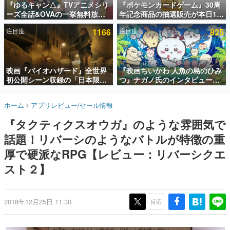
『ゆるキャン△』TVアニメシリ
『ポケモンカードゲーム』30周
ーズ全話&OVAの一挙無料放送
年記念商品の抽選販売が本日12
インタビュー
がABEMAで開催決定。8月11日
時より開始。拡張パック「30th
注目度
1166
注目度
825
「山の日」の午前0時から実施
CELEBRATION」のボックス
連載・特集一覧
に、「プレミアムデッキセット
エーフィ・ブラッキー」
殿堂入り記事
「FUTURISTIC BOX」の計3商
SNS拡散数が数千以上！ ページビュー数万以上！ などな
品
映画『バイオハザード』全世界
『映画ちいかわ 人魚の島のひみ
ど。多くの人々に読まれた、電ファミ渾身の“殿堂入り”記
初公開シーン収録の「日本限
つ』ナガノ氏のインタビューが
事をまとめました。
定」予告映像が解禁。バイオの
解禁。もしまた映画をやれるな
日（8月10日）にあわせて、
ら「島二郎とオデが取っ組み合
ゲームの企画書
ホーム
アプリレビュー/セール情報
「ラクーンシティ総合病院」へ
いの喧嘩をする話」にしたいと
名作ゲームクリエイターの方々に製作時のエピソードをお
聞きし、ヒットする企画（ゲーム）とは何か？を探ってい
行く配達人の姿が披露
回答
『タクティクスオウガ』のような雰囲気で
きます。
話題！リバーシのようなバトルが特徴の重
赫本
この物語を解いてはいけない。『赫本』は、〈試験問題〉
厚で硬派なRPG【レビュー：リバーシクエ
の形をした短編ホラー小説集です。
スト２】
新世代に訊く
これからのデジタルゲーム市場を担う若きクリエイター達
の姿を追い、彼らのルーツと情熱を探っていきます。
2018年12月25日 11:30
反応
ゲーム世代の作家たち
ゲームに多大な影響を受けた作家さんに取材し、ゲームが