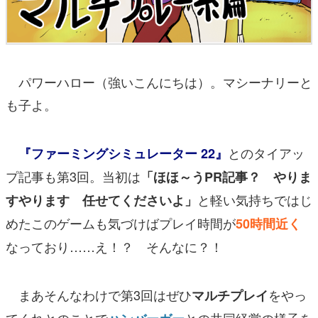
パワーハロー（強いこんにちは）。マシーナリーと
も子よ。
とのタイアッ
『ファーミングシミュレーター 22』
プ記事も第3回。当初は
「ほほ～うPR記事？ やりま
と軽い気持ちではじ
すやります 任せてくださいよ」
めたこのゲームも気づけば
プレイ時間が
50時間近く
なっており……
え！？ そんなに？！
まあそんなわけで第3回はぜひ
をやっ
マルチプレイ
てくれとのことで
との共同経営の様子を