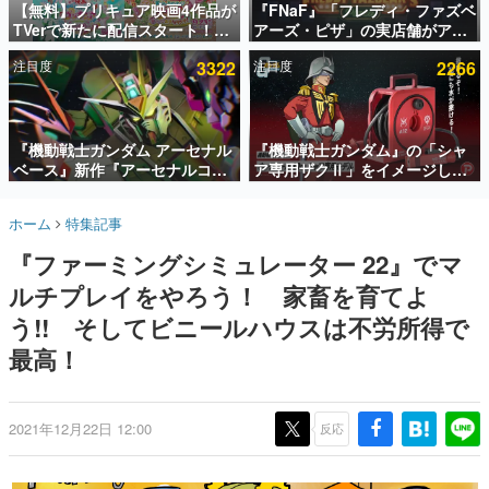
【無料】プリキュア映画4作品が
『FNaF』「フレディ・ファズベ
TVerで新たに配信スタート！な
アーズ・ピザ」の実店舗がアメ
インタビュー
んと2018年～2024年の映画ほぼ
リカの商業施設「American
注目度
3322
注目度
2266
すべてが見放題に、ぶっちゃけ
Dream」に2027年オープン！
連載・特集一覧
ありえないラインナップ
ScottGamesとの共同開発、食
事だけでなくステージショーや
殿堂入り記事
没入型のホラー体験も楽しめる
SNS拡散数が数千以上！ ページビュー数万以上！ などな
『機動戦士ガンダム アーセナル
『機動戦士ガンダム』の「シャ
ど。多くの人々に読まれた、電ファミ渾身の“殿堂入り”記
ベース』新作『アーセナルコマ
ア専用ザクⅡ」をイメージした
事をまとめました。
ンダー』発表！8月28日からオ
散水ホースリールが予約開始。
ープンベータテスト開催、2027
本体にはシャアのパーソナルマ
ゲームの企画書
ホーム
特集記事
年2月下旬に稼働予定
ークやジオン公国軍のエンブレ
名作ゲームクリエイターの方々に製作時のエピソードをお
聞きし、ヒットする企画（ゲーム）とは何か？を探ってい
ム、型式番号などを配置
『ファーミングシミュレーター 22』でマ
きます。
ルチプレイをやろう！ 家畜を育てよ
赫本
この物語を解いてはいけない。『赫本』は、〈試験問題〉
う!! そしてビニールハウスは不労所得で
の形をした短編ホラー小説集です。
最高！
新世代に訊く
これからのデジタルゲーム市場を担う若きクリエイター達
の姿を追い、彼らのルーツと情熱を探っていきます。
2021年12月22日 12:00
反応
ゲーム世代の作家たち
ゲームに多大な影響を受けた作家さんに取材し、ゲームが