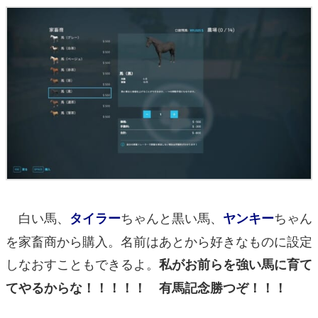
白い馬、
ちゃんと黒い馬、
ちゃん
タイラー
ヤンキー
を家畜商から購入。名前はあとから好きなものに設定
しなおすこともできるよ。
私がお前らを強い馬に育て
てやるからな！！！！！ 有馬記念勝つぞ！！！