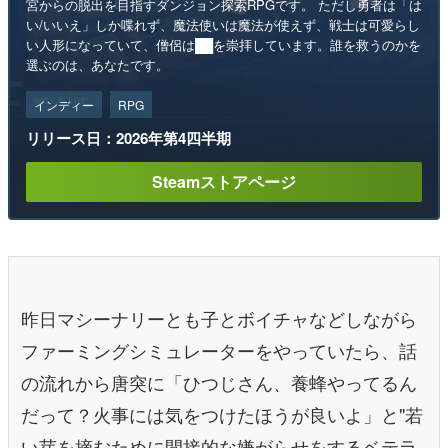
宮からの脱出を目指すダンジョン探索RPGです。 ただし勇者は「は
い/いいえ」しか喋れず、魔法使いは魔法が使えず、戦士は可愛らし
い人形になっていて、僧侶は██を崇拝しています。誰を救うのかを
選ぶのは、あなたです。
インディー
RPG
リリース日：2026年第4四半期
Steamストアページ
昨日マシーナリーとも子とボイチャなどしながら
ファーミングシミュレーターをやっていたら、話
の流れから唐突に「ひつじさん、養蜂やってるん
だって？火事には気をつけたほうが良いよ」と"若
い芽を摘むために間接的な嫌がらせをするベテラ