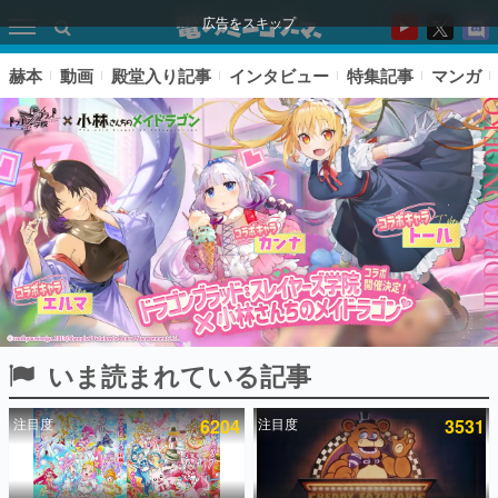
広告をスキップ
赫本
動画
殿堂入り記事
インタビュー
特集記事
マンガ
いま読まれている記事
ピックアップ
注目度
6204
注目度
3531
電ファミのいま読まれている記事ランキング
アプリセール情報