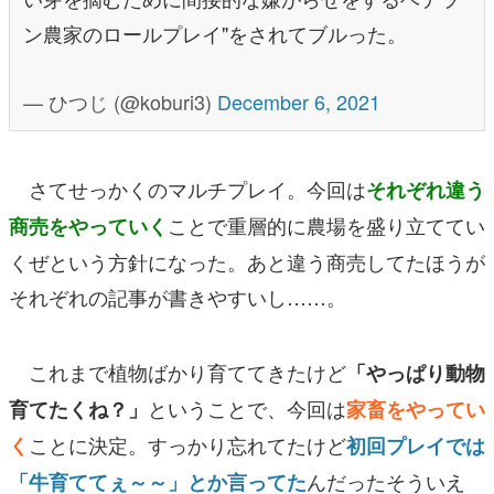
ン農家のロールプレイ"をされてブルった。
— ひつじ (@koburi3)
December 6, 2021
さてせっかくのマルチプレイ。今回は
それぞれ違う
ことで重層的に農場を盛り立ててい
商売をやっていく
くぜ
という方針になった。あと違う商売してたほうが
それぞれの記事が書きやすいし……。
これまで植物ばかり育ててきたけど
「やっぱり動物
ということで、今回は
育てたくね？」
家畜をやってい
ことに決定。すっかり忘れてたけど
く
初回プレイでは
んだったそういえ
「牛育ててぇ～～」とか言ってた