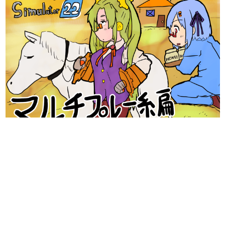
日本のコンテンツ産業やカルチャーに与えた影響を探る企
画です。
日本モバイルゲーム産業史
日本のモバイルゲーム史における主要なトピック・タイト
ルを網羅するほか、開発者へのインタビューや識者による
解説を掲載。約20年の歴史が一望できる決定版！
若ゲのいたり〜ゲームクリエイターの青春〜
『うつヌケ』『ペンと箸』等で知られるマンガ家・田中圭
一先生によるゲーム業界レポートマンガです。
なんでゲームは面白い？
ゲーム開発者・hamatsu氏がゲームの魅力を画面や操作の
具体的な形から解き明かしていく、硬派で骨太な評論連載
です。
ゲームが変えた日本語
「経験値」「裏技」「ラスボス」… ゲームにまつわる言葉
の起源や用法の変遷を、コンピューター文化史研究家・タ
イニーP氏が徹底調査。
カテゴリ
特集記事