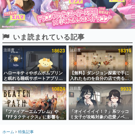
インタビュー
連載・特集一覧
殿堂入り記事
いま読まれている記事
SNS拡散数が数千以上！ ページビュー数万以上！ などな
ど。多くの人々に読まれた、電ファミ渾身の“殿堂入り”記
事をまとめました。
注目度
18623
注目度
18315
ゲームの企画書
名作ゲームクリエイターの方々に製作時のエピソードをお
聞きし、ヒットする企画（ゲーム）とは何か？を探ってい
ハローキティやポムポムプリン
【無料】ダンジョン探索で手に
きます。
と眠れる睡眠サポートアプリ
入れたものを自分の店で売るゲ
赫本
『ゆめたび』が配信中。キャラ
ーム『Moonlighter』がSteam
この物語を解いてはいけない。『赫本』は、〈試験問題〉
注目度
10824
注目度
9933
ごとのASMRや目覚ましアラー
にて無料配布中！続編
の形をした短編ホラー小説集です。
ムも搭載
『Moonlighter 2』の9月2日正
式リリースを記念したキャンペ
ーン
新世代に訊く
『ファイアーエムブレム』や
「オイイイイイ！？」系ツッコ
これからのデジタルゲーム市場を担う若きクリエイター達
の姿を追い、彼らのルーツと情熱を探っていきます。
『FFタクティクス』に影響を受
ミ女子が攻略対象の恋愛ノベル
けた新作戦略RPG『Beaten
ゲーム『美術部カノジョ』
Path』2027年に発売へ。
Steamストアページが公開。
ゲーム世代の作家たち
ホーム
特集記事
PC（Steam）、PS5、Xbox、
「お前らーそろそろ自重しろ
ゲームに多大な影響を受けた作家さんに取材し、ゲームが