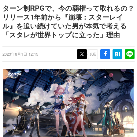
Switch向けにリリース予定
ー？＾＾」暗黒微笑の夢女子
日本のコンテンツ産業やカルチャーに与えた影響を探る企
ターン制RPGで、今の覇権って取れるの？
や、萌え声不思議ちゃん女子と
画です。
青春を謳歌
リリース1年前から『崩壊：スターレイ
日本モバイルゲーム産業史
ル』を追い続けていた男が本気で考える
日本のモバイルゲーム史における主要なトピック・タイト
ルを網羅するほか、開発者へのインタビューや識者による
「スタレが世界トップに立った」理由
解説を掲載。約20年の歴史が一望できる決定版！
若ゲのいたり〜ゲームクリエイターの青春〜
『うつヌケ』『ペンと箸』等で知られるマンガ家・田中圭
2023年8月1日 12:15
反応
一先生によるゲーム業界レポートマンガです。
なんでゲームは面白い？
ゲーム開発者・hamatsu氏がゲームの魅力を画面や操作の
具体的な形から解き明かしていく、硬派で骨太な評論連載
です。
ゲームが変えた日本語
「経験値」「裏技」「ラスボス」… ゲームにまつわる言葉
の起源や用法の変遷を、コンピューター文化史研究家・タ
イニーP氏が徹底調査。
カテゴリ
特集記事