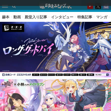
広告をスキップ
赫本
動画
殿堂入り記事
インタビュー
特集記事
マンガ
ピックアップ
電ファミのいま読まれている記事ランキング
アプリセール情報