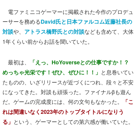
電ファミニコゲーマーに掲載された今作のプロデュ
ーサーを務める
David氏と日本ファルコム近藤社長の
や、
なども含めて、大体
対談
アトラス橋野氏との対談
1年くらい前からお話を聞いていた。
最初は、
「えっ、HoYoverseとの仕事ですか！？
と息巻いてい
めっちゃ光栄です！ぜひ、ぜひに！！」
たものの、いざリリースが近づくにつれ、段々と不安
になってきた。対談も頑張った。ファイナルβも遊ん
だ。ゲームの完成度には、何の文句もなかった。
「こ
れは間違いなく2023年のトップタイトルになりう
という、ゲーマーとしての第六感が働いていた。
る」