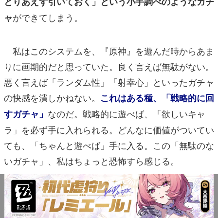
とりあえず引いておく」という小手調べのようなガチ
ができてしまう。
ャ
私はこのシステムを、『原神』を遊んだ時からあま
りに画期的だと思っていた。良く言えば無駄がない。
悪く言えば「ランダム性」「射幸心」といったガチャ
の快感を潰しかねない。
これはある種、「戦略的に回
なのだ。戦略的に遊べば、「欲しいキャ
すガチャ」
ラ」を必ず手に入れられる。どんなに価値がついてい
ても、「ちゃんと遊べば」手に入る。この「無駄のな
いガチャ」、私はちょっと恐怖すら感じる。
そして
PU対象キャラも、およそ1ヶ月くらい前から
これも、他タイトルと比較しても異
予告されている。