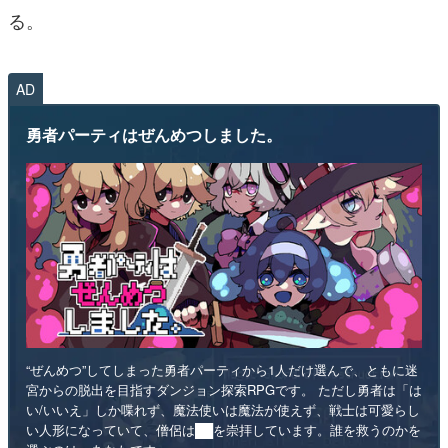
る。
AD
勇者パーティはぜんめつしました。
“ぜんめつ”してしまった勇者パーティから1人だけ選んで、ともに迷
宮からの脱出を目指すダンジョン探索RPGです。 ただし勇者は「は
い/いいえ」しか喋れず、魔法使いは魔法が使えず、戦士は可愛らし
い人形になっていて、僧侶は██を崇拝しています。誰を救うのかを