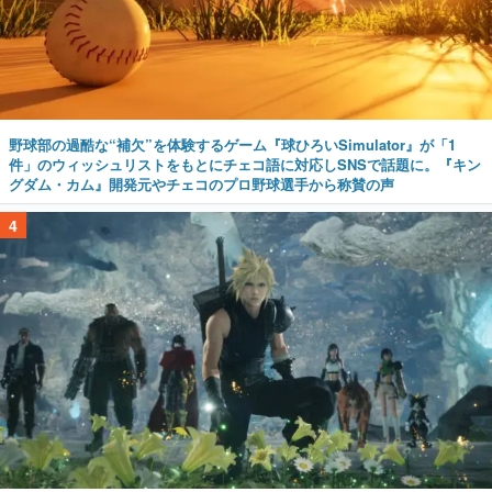
野球部の過酷な“補欠”を体験するゲーム『球ひろいSimulator』が「1
件」のウィッシュリストをもとにチェコ語に対応しSNSで話題に。『キン
グダム・カム』開発元やチェコのプロ野球選手から称賛の声
4