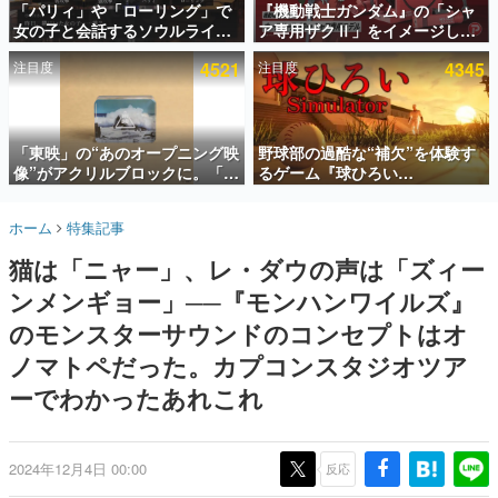
「パリィ」や「ローリング」で
『機動戦士ガンダム』の「シャ
女の子と会話するソウルライク
ア専用ザクⅡ」をイメージした
インタビュー
恋愛ゲーム『小早川さんはソウ
散水ホースリールが予約開始。
注目度
4521
注目度
4345
ルライク』無料公開。返事に失
本体にはシャアのパーソナルマ
連載・特集一覧
敗すると「YOU DIED」
ークやジオン公国軍のエンブレ
ム、型式番号などを配置
殿堂入り記事
SNS拡散数が数千以上！ ページビュー数万以上！ などな
「東映」の“あのオープニング映
野球部の過酷な“補欠”を体験す
ど。多くの人々に読まれた、電ファミ渾身の“殿堂入り”記
像”がアクリルブロックに。「東
るゲーム『球ひろい
事をまとめました。
映ヒストリカル グッズコレクシ
Simulator』が「1件」のウィッ
ョン」が8月下旬より発売
シュリストをもとにチェコ語に
ゲームの企画書
ホーム
特集記事
対応しSNSで話題に。『キング
名作ゲームクリエイターの方々に製作時のエピソードをお
聞きし、ヒットする企画（ゲーム）とは何か？を探ってい
ダム・カム』開発元やチェコの
猫は「ニャー」、レ・ダウの声は「ズィー
きます。
プロ野球選手から称賛の声
ンメンギョー」──『モンハンワイルズ』
赫本
この物語を解いてはいけない。『赫本』は、〈試験問題〉
のモンスターサウンドのコンセプトはオ
の形をした短編ホラー小説集です。
ノマトペだった。カプコンスタジオツア
ーでわかったあれこれ
新世代に訊く
これからのデジタルゲーム市場を担う若きクリエイター達
の姿を追い、彼らのルーツと情熱を探っていきます。
2024年12月4日 00:00
反応
ゲーム世代の作家たち
ゲームに多大な影響を受けた作家さんに取材し、ゲームが