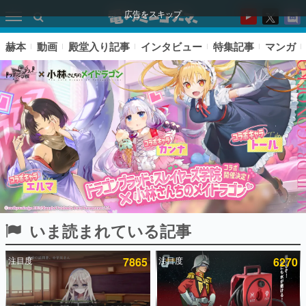
広告をスキップ
赫本
動画
殿堂入り記事
インタビュー
特集記事
マンガ
いま読まれている記事
ピックアップ
注目度
7865
注目度
6270
電ファミのいま読まれている記事ランキング
アプリセール情報