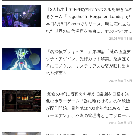
【2人協力】神秘的な空間でパズルを解き進め
るゲーム『Together in Forgotten Lands』が
本日8月8日Steamでリリース。時に忘れ去ら
れた世界の古代洞窟を舞台に、4つのバイオー
ムを探索しながら脱出を目指す
2026年8月8日
『名探偵プリキュア！』第28話「謎の怪盗デ
ッチ・アゲイン」先行カット解禁。泣きぼく
ろにモノクル、ミステリアスな姿が映し出さ
れた場面も
2026年8月8日
“船倉の神”に培養肉を与えて楽園を目指す異
色のホラーゲーム『器に喰わせろ』の体験版
が配信開始。目的地は700光年先にある「ニ
ューエデン」、不燃の管理者としてクローン
人間を増やし、加工して神に捧げる
2026年8月8日