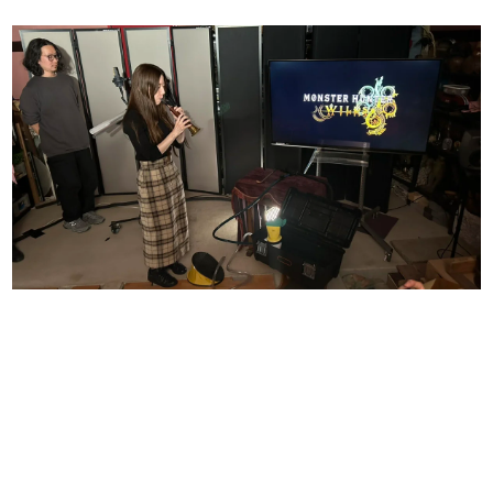
日本のコンテンツ産業やカルチャーに与えた影響を探る企
画です。
日本モバイルゲーム産業史
日本のモバイルゲーム史における主要なトピック・タイト
ルを網羅するほか、開発者へのインタビューや識者による
解説を掲載。約20年の歴史が一望できる決定版！
若ゲのいたり〜ゲームクリエイターの青春〜
『うつヌケ』『ペンと箸』等で知られるマンガ家・田中圭
一先生によるゲーム業界レポートマンガです。
なんでゲームは面白い？
ゲーム開発者・hamatsu氏がゲームの魅力を画面や操作の
具体的な形から解き明かしていく、硬派で骨太な評論連載
です。
ゲームが変えた日本語
「経験値」「裏技」「ラスボス」… ゲームにまつわる言葉
の起源や用法の変遷を、コンピューター文化史研究家・タ
イニーP氏が徹底調査。
カテゴリ
特集記事