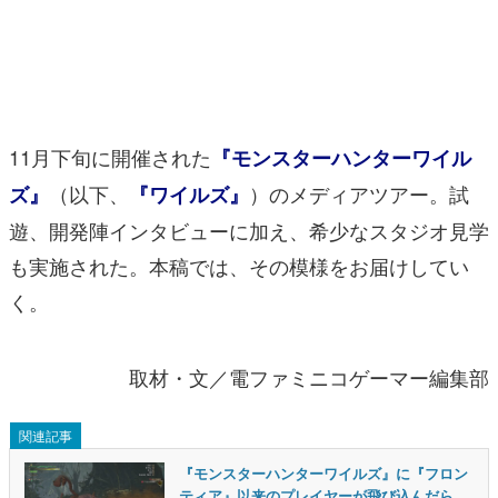
マンガ
女性向け
アプリレビュー
11月下旬に開催された
『モンスターハンターワイル
その他
（以下、
）のメディアツアー。試
ズ』
『ワイルズ』
遊、開発陣インタビューに加え、希少なスタジオ見学
電ファミニコゲーマーとは？
も実施された。本稿では、その模様をお届けしてい
運営：株式会社マレ
く。
取材・文／電ファミニコゲーマー編集部
関連記事
『モンスターハンターワイルズ』に『フロン
ティア』以来のプレイヤーが飛び込んだら、