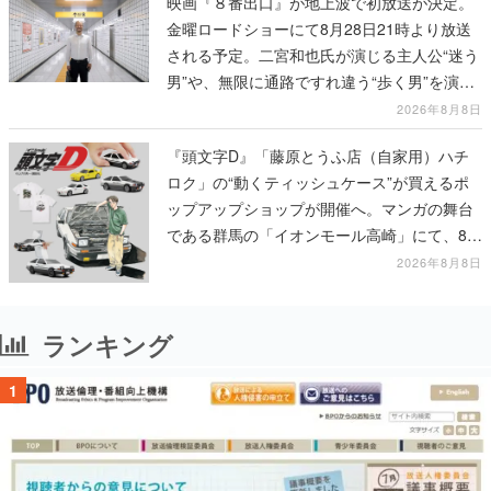
映画『８番出口』が地上波で初放送が決定。
金曜ロードショーにて8月28日21時より放送
される予定。二宮和也氏が演じる主人公“迷う
男”や、無限に通路ですれ違う“歩く男”を演じ
る河内大和氏の迫真の演技は必見
2026年8月8日
『頭文字D』「藤原とうふ店（自家用）ハチ
ロク」の“動くティッシュケース”が買えるポ
ップアップショップが開催へ。マンガの舞台
である群馬の「イオンモール高崎」にて、8月
11日から8月20日までの期間限定で開催予定
2026年8月8日
ランキング
1