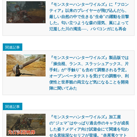
『モンスターハンターワイルズ』に『フロン
ティア』以来のプレイヤーが飛び込んだら、
厳しい自然の中で生きる“生命”の躍動を目撃
した。匂い立つような森の湿気、嵐によって
氾濫した川の濁流──、ババコンガにも再会
関連記事
『モンスターハンターワイルズ』製品版では
「操虫棍、ランス、スラッシュアックス、片
手剣」が“手触り”も含めて調整される予定。
オープンベータテストを受けての調整や、利
便性と世界観の両立など気になることを開発
陣に聞いてみた
関連記事
『モンスターハンターワイルズ』加工屋
の“ジェマ”はやっぱり過去作のキャラが成長
した姿？メディア向け試遊会にて関連を匂わ
せる意味深なセリフが登場。“炎尾竜ケマト