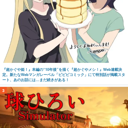
『超かぐや姫！』本編の“10年後”を描く『超かぐやメシ！』Web連載決
定。新たなWebマンガレーベル「ビビビコミック」にて特別話が掲載スタ
ート、あのお話には…まだ続きがある！
3