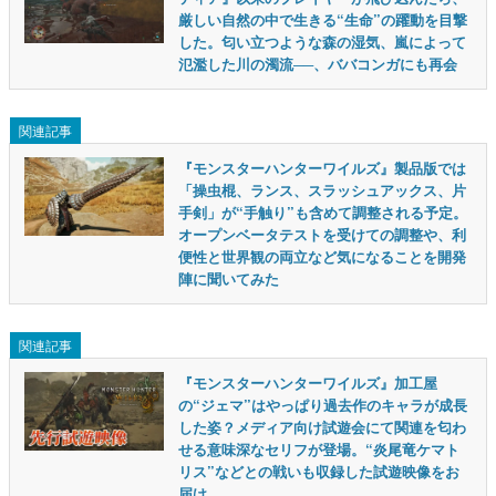
厳しい自然の中で生きる“生命”の躍動を目撃
した。匂い立つような森の湿気、嵐によって
氾濫した川の濁流──、ババコンガにも再会
関連記事
『モンスターハンターワイルズ』製品版では
「操虫棍、ランス、スラッシュアックス、片
手剣」が“手触り”も含めて調整される予定。
オープンベータテストを受けての調整や、利
便性と世界観の両立など気になることを開発
陣に聞いてみた
関連記事
『モンスターハンターワイルズ』加工屋
の“ジェマ”はやっぱり過去作のキャラが成長
した姿？メディア向け試遊会にて関連を匂わ
せる意味深なセリフが登場。“炎尾竜ケマト
リス”などとの戦いも収録した試遊映像をお
届け