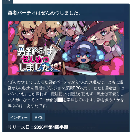
勇者パーティはぜんめつしました。
“ぜんめつ”してしまった勇者パーティから1人だけ選んで、ともに迷
宮からの脱出を目指すダンジョン探索RPGです。 ただし勇者は「は
い/いいえ」しか喋れず、魔法使いは魔法が使えず、戦士は可愛らし
い人形になっていて、僧侶は██を崇拝しています。誰を救うのかを
選ぶのは、あなたです。
インディー
RPG
リリース日：2026年第4四半期