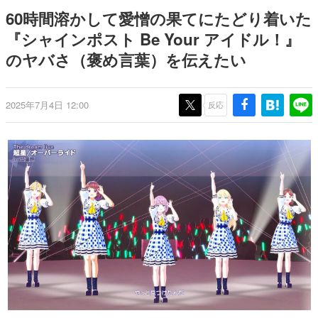
式リリースを記念したキャンペ
介
日本のコンテンツ産業やカルチャーに与えた影響を探る企
60時間溶かして愛憎の果てにたどり着いた
ーン
画です。
『シャインポスト Be Your アイドル！』
日本モバイルゲーム産業史
のヤバさ（褒め言葉）を伝えたい
日本のモバイルゲーム史における主要なトピック・タイト
ルを網羅するほか、開発者へのインタビューや識者による
解説を掲載。約20年の歴史が一望できる決定版！
若ゲのいたり〜ゲームクリエイターの青春〜
2025年7月4日 12:00
反応
『うつヌケ』『ペンと箸』等で知られるマンガ家・田中圭
一先生によるゲーム業界レポートマンガです。
なんでゲームは面白い？
ゲーム開発者・hamatsu氏がゲームの魅力を画面や操作の
具体的な形から解き明かしていく、硬派で骨太な評論連載
です。
ゲームが変えた日本語
「経験値」「裏技」「ラスボス」… ゲームにまつわる言葉
の起源や用法の変遷を、コンピューター文化史研究家・タ
イニーP氏が徹底調査。
カテゴリ
特集記事