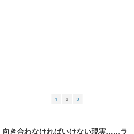
マンガ
女性向け
アプリレビュー
その他
電ファミニコゲーマーとは？
運営：株式会社マレ
1
2
3
向き合わなければいけない現実……ラ