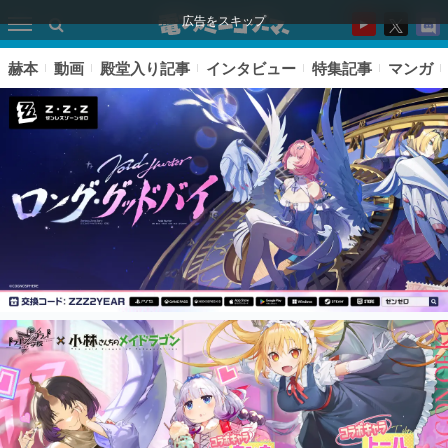
広告をスキップ
赫本
動画
殿堂入り記事
インタビュー
特集記事
マンガ
ピックアップ
電ファミのいま読まれている記事ランキング
アプリセール情報