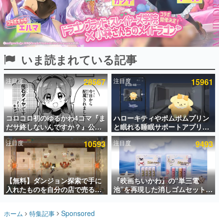
インタビュー
連載・特集一覧
殿堂入り記事
いま読まれている記事
SNS拡散数が数千以上！ ページビュー数万以上！ などな
ど。多くの人々に読まれた、電ファミ渾身の“殿堂入り”記
事をまとめました。
注目度
28567
注目度
15961
ゲームの企画書
名作ゲームクリエイターの方々に製作時のエピソードをお
聞きし、ヒットする企画（ゲーム）とは何か？を探ってい
コロコロ初のゆるかわ4コマ『ま
ハローキティやポムポムプリン
きます。
だサ終しないんですか？』公開
と眠れる睡眠サポートアプリ
赫本
スタート。主人公は新入社員の
『ゆめたび』が配信中。キャラ
この物語を解いてはいけない。『赫本』は、〈試験問題〉
注目度
10593
注目度
9493
侘石ダイヤ、ゲーム会社を舞台
ごとのASMRや目覚ましアラー
の形をした短編ホラー小説集です。
にトラブルへ対応する社員たち
ムも搭載
を描く
新世代に訊く
【無料】ダンジョン探索で手に
『映画ちいかわ』の“単三電
これからのデジタルゲーム市場を担う若きクリエイター達
の姿を追い、彼らのルーツと情熱を探っていきます。
入れたものを自分の店で売るゲ
池”を再現した消しゴムセットが
ーム『Moonlighter』がSteam
8月7日より発売決定。公式は
にて無料配布中！続編
「在ったものを 消しながら いつ
ゲーム世代の作家たち
Sponsored
ホーム
特集記事
『Moonlighter 2』の9月2日正
かなくなる 永遠のいのち」と紹
ゲームに多大な影響を受けた作家さんに取材し、ゲームが