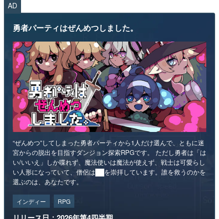
AD
勇者パーティはぜんめつしました。
“ぜんめつ”してしまった勇者パーティから1人だけ選んで、ともに迷
宮からの脱出を目指すダンジョン探索RPGです。 ただし勇者は「は
い/いいえ」しか喋れず、魔法使いは魔法が使えず、戦士は可愛らし
い人形になっていて、僧侶は██を崇拝しています。誰を救うのかを
選ぶのは、あなたです。
インディー
RPG
リリース日：2026年第4四半期