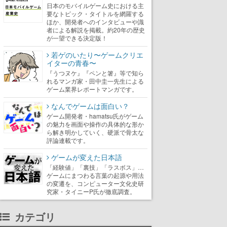
日本のモバイルゲーム史における主
要なトピック・タイトルを網羅する
ほか、開発者へのインタビューや識
者による解説を掲載。約20年の歴史
が一望できる決定版！
若ゲのいたり〜ゲームクリエ
イターの青春〜
『うつヌケ』『ペンと箸』等で知ら
れるマンガ家・田中圭一先生による
ゲーム業界レポートマンガです。
なんでゲームは面白い？
ゲーム開発者・hamatsu氏がゲーム
の魅力を画面や操作の具体的な形か
ら解き明かしていく、硬派で骨太な
評論連載です。
ゲームが変えた日本語
「経験値」「裏技」「ラスボス」…
ゲームにまつわる言葉の起源や用法
の変遷を、コンピューター文化史研
究家・タイニーP氏が徹底調査。
カテゴリ