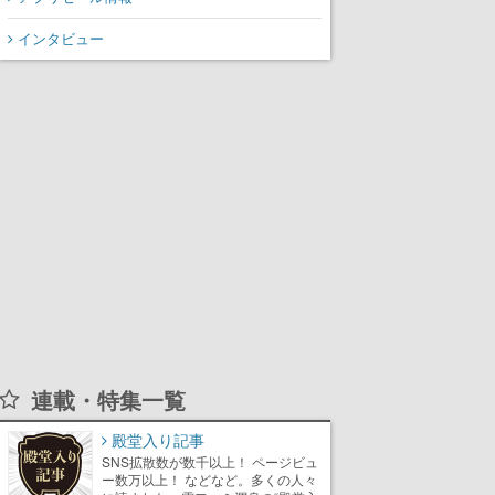
インタビュー
連載・特集一覧
殿堂入り記事
SNS拡散数が数千以上！ ページビュ
ー数万以上！ などなど。多くの人々