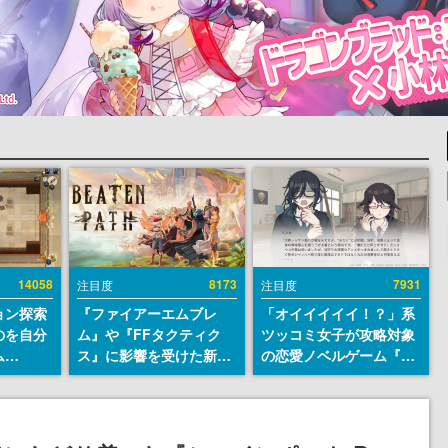
14058
8173
7931
注目度
注目度
ョン探索
『ファイアーエムブレ
「オイイイイイ！？」系
のを自分
ム』や『FFタクティク
ツッコミ女子が攻略対象
ム
ス』に影響を受けた新作
の恋愛ノベルゲーム『美
r』が
戦略RPG『Beaten
術部カノジョ』Steamス
配布中！
Path』2027年に発売
トアページが公開。「お
er 2』
へ。PC（Steam）、
前らーそろそろ自重しろ
リースを
PS5、Xbox、Switch向
ー？＾＾」暗黒微笑の夢