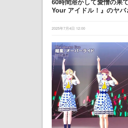
60時間溶かして愛憎の果
記念したキャン
Your アイドル！』のヤ
2025年7月4日 12:00