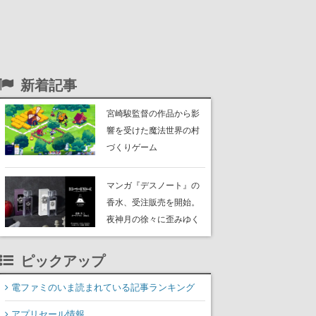
新着記事
宮崎駿監督の作品から影
響を受けた魔法世界の村
づくりゲーム
『Spiritstead』8月7日に
配信開始。温かな雰囲気
マンガ『デスノート』の
や手描きビジュアルが特
香水、受注販売を開始。
徴
夜神月の徐々に歪みゆく
正義感を表現した香水
と、探偵Lの真実を追求す
ピックアップ
る姿をイメージした2種の
フレグランスに
電ファミのいま読まれている記事ランキング
アプリセール情報