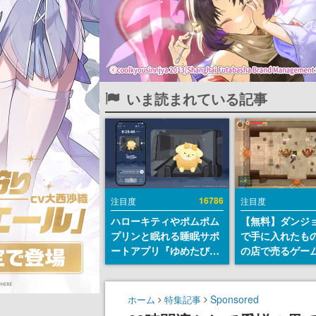
いま読まれている記事
16786
注目度
注目度
ハローキティやポムポム
【無料】ダンジ
プリンと眠れる睡眠サポ
で手に入れたも
ートアプリ『ゆめたび』
の店で売るゲー
が配信中。キャラごとの
『Moonlighte
ASMRや目覚ましアラー
Steamにて無料
ムも搭載
続編『Moonlight
Sponsored
ホーム
特集記事
の9月2日正式リ