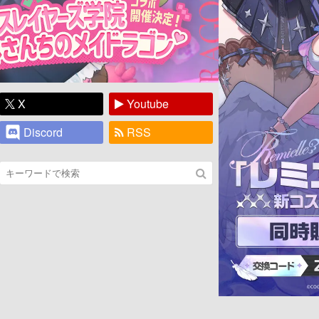
X
Youtube
Discord
RSS