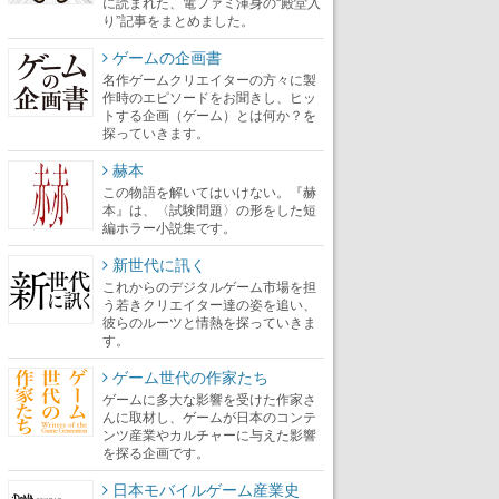
に読まれた、電ファミ渾身の“殿堂入
り”記事をまとめました。
ゲームの企画書
名作ゲームクリエイターの方々に製
作時のエピソードをお聞きし、ヒッ
トする企画（ゲーム）とは何か？を
探っていきます。
赫本
この物語を解いてはいけない。『赫
本』は、〈試験問題〉の形をした短
編ホラー小説集です。
新世代に訊く
これからのデジタルゲーム市場を担
う若きクリエイター達の姿を追い、
彼らのルーツと情熱を探っていきま
す。
ゲーム世代の作家たち
ゲームに多大な影響を受けた作家さ
んに取材し、ゲームが日本のコンテ
ンツ産業やカルチャーに与えた影響
を探る企画です。
日本モバイルゲーム産業史