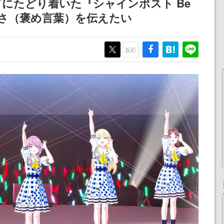
てにたどり着いた『シャインポスト Be
ペーン
けにリリース予定
女子や、萌え声不思議ち
バさ（褒め言葉）を伝えたい
ゃん女子と青春を謳歌
反応