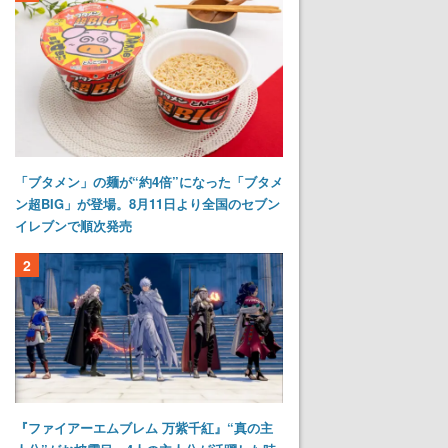
「ブタメン」の麺が“約4倍”になった「ブタメ
ン超BIG」が登場。8月11日より全国のセブン
イレブンで順次発売
2
『ファイアーエムブレム 万紫千紅』“真の主