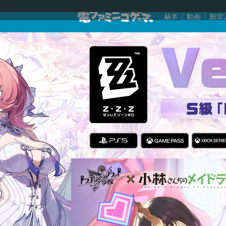
赫本
動画
殿堂