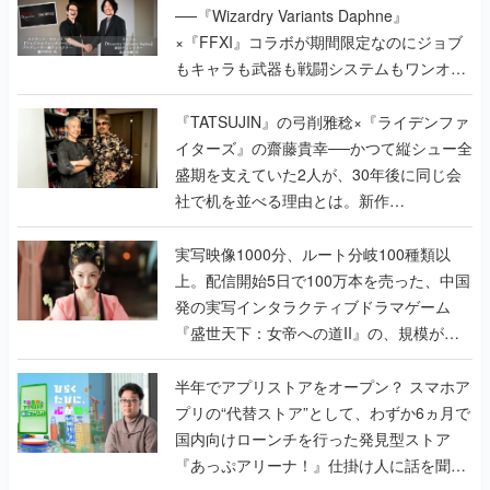
──『Wizardry Variants Daphne』
×『FFXI』コラボが期間限定なのにジョブ
もキャラも武器も戦闘システムもワンオフ
で作り込まれた理由を両ディレクターに聞
く
『TATSUJIN』の弓削雅稔×『ライデンファ
イターズ』の齋藤貴幸──かつて縦シュー全
盛期を支えていた2人が、30年後に同じ会
社で机を並べる理由とは。新作
『TATSUJIN EXTREME』で初タッグを組
んだレジェンド2人に訊く開発秘話
実写映像1000分、ルート分岐100種類以
上。配信開始5日で100万本を売った、中国
発の実写インタラクティブドラマゲーム
『盛世天下：女帝への道II』の、規模が違
うこだわりをプロデューサーに聞いた
半年でアプリストアをオープン？ スマホア
プリの“代替ストア”として、わずか6ヵ月で
国内向けローンチを行った発見型ストア
『あっぷアリーナ！』仕掛け人に話を聞い