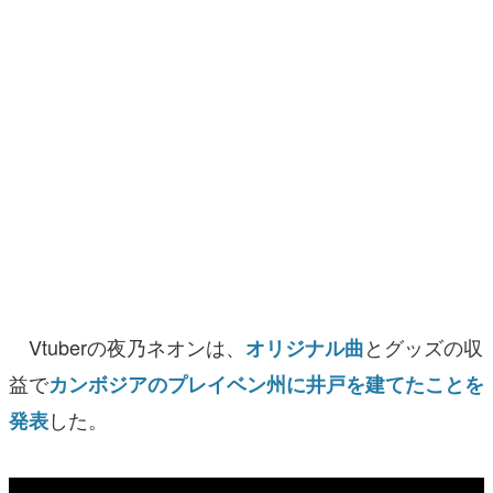
マンガ
女性向け
アプリレビュー
その他
電ファミニコゲーマーとは？
運営：株式会社マレ
Vtuberの夜乃ネオンは、
とグッズの収
オリジナル曲
益で
カンボジアのプレイベン州に井戸を建てたことを
した。
発表