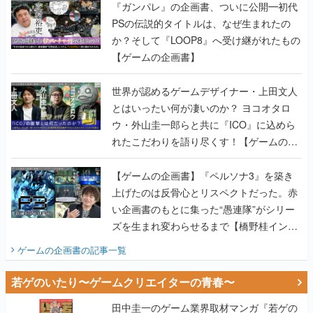
『ガンパレ』の企画書、ついに公開━初代
PSの伝説的タイトルは、なぜ生まれたの
か？そして『LOOP8』へ受け継がれたもの
【ゲームの企画書】
世界が認めるゲームデザイナー・上田文人
とはいったい何が凄いのか？ ヨコオタロ
ウ・外山圭一郎らと共に『ICO』に込めら
れたこだわりを語り尽くす！【ゲームの企
画書】
【ゲームの企画書】『ペルソナ3』を築き
上げたのは反骨心とリスペクトだった。赤
い企画書のもとに集った“愚連隊”がシリー
ズを生まれ変わらせるまで【橋野桂インタ
ビュー】
ゲームの企画書
の記事一覧
若ゲのいたり〜ゲームクリエイターの青春〜
田中圭一のゲーム業界取材マンガ『若ゲの