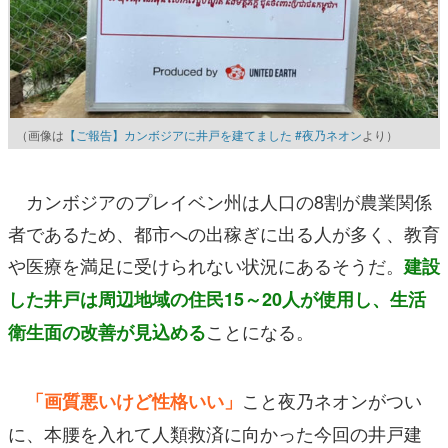
（画像は
【ご報告】カンボジアに井戸を建てました #夜乃ネオン
より）
カンボジアのプレイベン州は人口の8割が農業関係
者であるため、都市への出稼ぎに出る人が多く、教育
や医療を満足に受けられない状況にあるそうだ。
建設
した井戸は周辺地域の住民15～20人が使用し、生活
ことになる。
衛生面の改善が見込める
こと夜乃ネオンがつい
「画質悪いけど性格いい」
に、本腰を入れて人類救済に向かった今回の井戸建