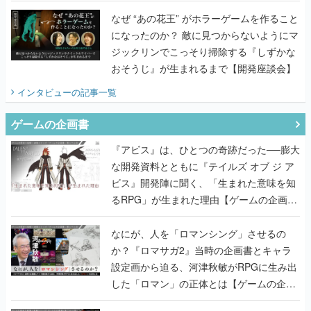
てみた
なぜ “あの花王” がホラーゲームを作ること
になったのか？ 敵に見つからないようにマ
ジックリンでこっそり掃除する『しずかな
おそうじ』が生まれるまで【開発座談会】
インタビュー
の記事一覧
ゲームの企画書
『アビス』は、ひとつの奇跡だった──膨大
な開発資料とともに『テイルズ オブ ジ ア
ビス』開発陣に聞く、「生まれた意味を知
るRPG」が生まれた理由【ゲームの企画
書】
なにが、人を「ロマンシング」させるの
か？『ロマサガ2』当時の企画書とキャラ
設定画から迫る、河津秋敏がRPGに生み出
した「ロマン」の正体とは【ゲームの企画
書】