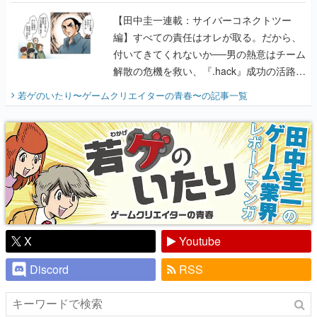
に行って、より理解を深めよう【PR】
【田中圭一連載：サイバーコネクトツー
編】すべての責任はオレが取る。だから、
付いてきてくれないか──男の熱意はチーム
解散の危機を救い、『.hack』成功の活路を
開く。業界の快男児・松山 洋に流れる血は
若ゲのいたり〜ゲームクリエイターの青春〜
の記事一覧
『少年ジャンプ』色だった【若ゲのいた
り】
X
Youtube
Discord
RSS