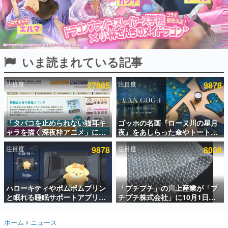
インタビュー
連載・特集一覧
殿堂入り記事
いま読まれている記事
SNS拡散数が数千以上！ ページビュー数万以上！ などな
ど。多くの人々に読まれた、電ファミ渾身の“殿堂入り”記
事をまとめました。
注目度
27885
注目度
9878
ゲームの企画書
名作ゲームクリエイターの方々に製作時のエピソードをお
聞きし、ヒットする企画（ゲーム）とは何か？を探ってい
「タバコを止められない猫耳キ
ゴッホの名画『ローヌ川の星月
きます。
ャラを描く深夜枠アニメ」に視
夜』をあしらった傘やトートバ
赫本
聴者の一部から批判意見。違法
ッグなどが登場。8月7日21時よ
この物語を解いてはいけない。『赫本』は、〈試験問題〉
注目度
9878
注目度
8008
薬物の使用と思しき描写も含め
り2日間限定で予約販売
の形をした短編ホラー小説集です。
て、BPOが議論を交わす
新世代に訊く
ハローキティやポムポムプリン
「プチプチ」の川上産業が「プ
これからのデジタルゲーム市場を担う若きクリエイター達
の姿を追い、彼らのルーツと情熱を探っていきます。
と眠れる睡眠サポートアプリ
チプチ株式会社」に10月1日よ
『ゆめたび』が配信中。キャラ
り社名変更へ。創業58年で初め
ごとのASMRや目覚ましアラー
ての変更で、“プチッ”と鳴るお
ゲーム世代の作家たち
ホーム
ニュース
ムも搭載
なじみの緩衝材が会社の名前に
ゲームに多大な影響を受けた作家さんに取材し、ゲームが