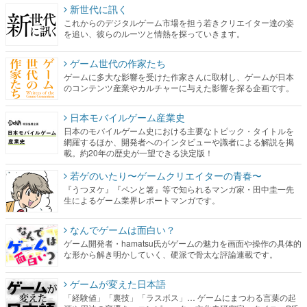
新世代に訊く
これからのデジタルゲーム市場を担う若きクリエイター達の姿
を追い、彼らのルーツと情熱を探っていきます。
ゲーム世代の作家たち
ゲームに多大な影響を受けた作家さんに取材し、ゲームが日本
のコンテンツ産業やカルチャーに与えた影響を探る企画です。
日本モバイルゲーム産業史
日本のモバイルゲーム史における主要なトピック・タイトルを
網羅するほか、開発者へのインタビューや識者による解説を掲
載。約20年の歴史が一望できる決定版！
若ゲのいたり〜ゲームクリエイターの青春〜
『うつヌケ』『ペンと箸』等で知られるマンガ家・田中圭一先
生によるゲーム業界レポートマンガです。
なんでゲームは面白い？
ゲーム開発者・hamatsu氏がゲームの魅力を画面や操作の具体的
な形から解き明かしていく、硬派で骨太な評論連載です。
ゲームが変えた日本語
「経験値」「裏技」「ラスボス」… ゲームにまつわる言葉の起