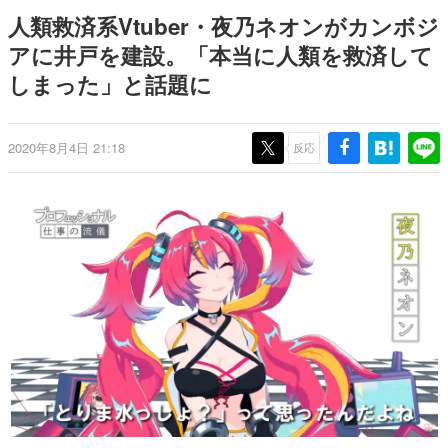
日本のコンテンツ産業やカルチャーに与えた影響を探る企
人類救済系Vtuber・夜乃ネオンがカンボジ
画です。
アに井戸を建設。「本当に人類を救済して
日本モバイルゲーム産業史
しまった」と話題に
日本のモバイルゲーム史における主要なトピック・タイト
ルを網羅するほか、開発者へのインタビューや識者による
解説を掲載。約20年の歴史が一望できる決定版！
若ゲのいたり〜ゲームクリエイターの青春〜
2020年8月4日 21:18
反応
『うつヌケ』『ペンと箸』等で知られるマンガ家・田中圭
一先生によるゲーム業界レポートマンガです。
なんでゲームは面白い？
ゲーム開発者・hamatsu氏がゲームの魅力を画面や操作の
具体的な形から解き明かしていく、硬派で骨太な評論連載
です。
ゲームが変えた日本語
「経験値」「裏技」「ラスボス」… ゲームにまつわる言葉
の起源や用法の変遷を、コンピューター文化史研究家・タ
イニーP氏が徹底調査。
カテゴリ
特集記事