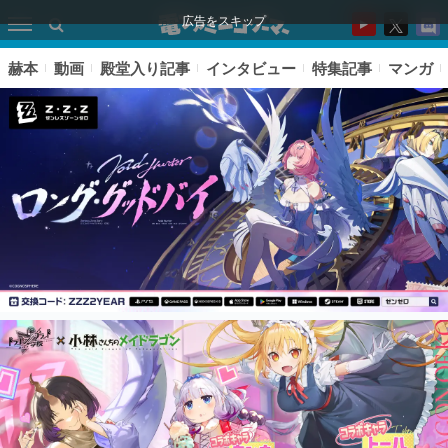
広告をスキップ
赫本
動画
殿堂入り記事
インタビュー
特集記事
マンガ
ピックアップ
電ファミのいま読まれている記事ランキング
アプリセール情報