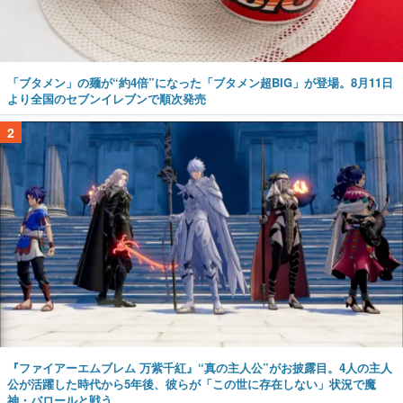
「ブタメン」の麺が“約4倍”になった「ブタメン超BIG」が登場。8月11日
より全国のセブンイレブンで順次発売
2
『ファイアーエムブレム 万紫千紅』“真の主人公”がお披露目。4人の主人
公が活躍した時代から5年後、彼らが「この世に存在しない」状況で魔
神・バロールと戦う