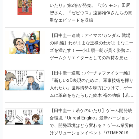
いたり』第2巻が発売。『ポケモン』田尻
智さん、『ゼビウス』遠藤雅伸さんらの貴
重なエピソードを収録
【田中圭一連載：アイマス/ガンダム 戦場
の絆 編】わがままな王様のわがままなニー
ズを満たす！──小山順一朗が貫く姿勢に、
ゲームクリエイターとしての矜持を見た
【若ゲのいたり最終回】
【田中圭一連載：バーチャファイター編】
「新しい3D表現のために、軍事技術を採り
入れたい」世界情勢を味方につけて、ゲー
ムに革命をもたらした鈴木 裕の功績【若ゲ
のいたり】
【田中圭一：若ゲのいたり】ゲーム開発統
合環境「Unreal Engine」最新バージョン
で、開発環境はどう変わる？ ゲーム業界向
けソリューションイベント「GTMF2019」