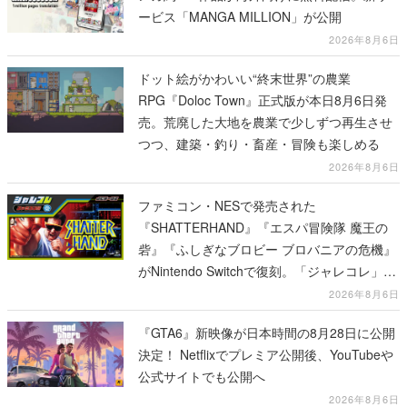
ービス「MANGA MILLION」が公開
2026年8月6日
ドット絵がかわいい“終末世界”の農業
RPG『Doloc Town』正式版が本日8月6日発
売。荒廃した大地を農業で少しずつ再生させ
つつ、建築・釣り・畜産・冒険も楽しめる
2026年8月6日
ファミコン・NESで発売された
『SHATTERHAND』『エスパ冒険隊 魔王の
砦』『ふしぎなブロビー ブロバニアの危機』
がNintendo Switchで復刻。「ジャレコレ」シ
リーズから3作が発売予定
2026年8月6日
『GTA6』新映像が日本時間の8月28日に公開
決定！ Netflixでプレミア公開後、YouTubeや
公式サイトでも公開へ
2026年8月6日