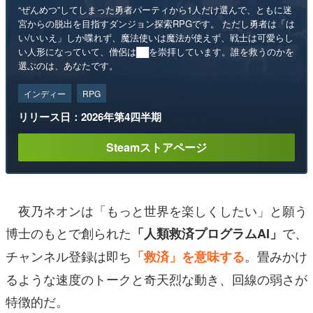
“ぜんめつ”してしまった勇者パーティから1人だけ選んで、ともに迷
宮からの脱出を目指すダンジョン探索RPGです。 ただし勇者は「は
い/いいえ」しか喋れず、魔法使いは魔法が使えず、戦士は可愛らし
い人形になっていて、僧侶は██を崇拝しています。誰を救うのかを
選ぶのは、あなたです。
インディー
RPG
リリース日：2026年第4四半期
Steamストアページ
夜乃ネオンは「もっと世界を楽しくしたい」と願う
博士のもとで創られた
で、
「人類救済プログラムAI」
チャンネル登録は即ち
。畳みかけ
「救済」を意味する
るような速度のトークと奇天烈な動き、回線の弱さが
特徴的だ。