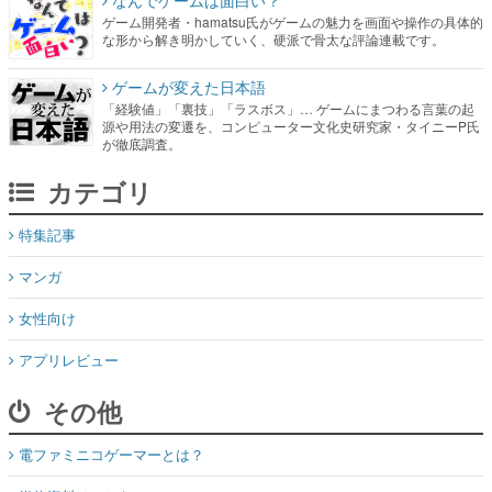
なんでゲームは面白い？
ゲーム開発者・hamatsu氏がゲームの魅力を画面や操作の具体的
な形から解き明かしていく、硬派で骨太な評論連載です。
ゲームが変えた日本語
「経験値」「裏技」「ラスボス」… ゲームにまつわる言葉の起
源や用法の変遷を、コンピューター文化史研究家・タイニーP氏
が徹底調査。
カテゴリ
特集記事
マンガ
女性向け
アプリレビュー
その他
電ファミニコゲーマーとは？