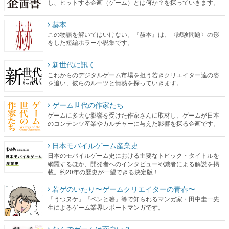
し、ヒットする企画（ゲーム）とは何か？を探っていきます。
赫本
この物語を解いてはいけない。『赫本』は、〈試験問題〉の形
をした短編ホラー小説集です。
新世代に訊く
これからのデジタルゲーム市場を担う若きクリエイター達の姿
を追い、彼らのルーツと情熱を探っていきます。
ゲーム世代の作家たち
ゲームに多大な影響を受けた作家さんに取材し、ゲームが日本
のコンテンツ産業やカルチャーに与えた影響を探る企画です。
日本モバイルゲーム産業史
日本のモバイルゲーム史における主要なトピック・タイトルを
網羅するほか、開発者へのインタビューや識者による解説を掲
載。約20年の歴史が一望できる決定版！
若ゲのいたり〜ゲームクリエイターの青春〜
『うつヌケ』『ペンと箸』等で知られるマンガ家・田中圭一先
生によるゲーム業界レポートマンガです。