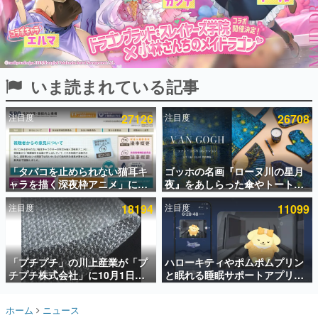
インタビュー
連載・特集一覧
殿堂入り記事
いま読まれている記事
SNS拡散数が数千以上！ ページビュー数万以上！ などな
ど。多くの人々に読まれた、電ファミ渾身の“殿堂入り”記
事をまとめました。
注目度
27126
注目度
26708
ゲームの企画書
名作ゲームクリエイターの方々に製作時のエピソードをお
聞きし、ヒットする企画（ゲーム）とは何か？を探ってい
「タバコを止められない猫耳キ
ゴッホの名画『ローヌ川の星月
きます。
ャラを描く深夜枠アニメ」に視
夜』をあしらった傘やトートバ
赫本
聴者の一部から批判意見。違法
ッグなどが登場。8月7日21時よ
この物語を解いてはいけない。『赫本』は、〈試験問題〉
注目度
18194
注目度
11099
薬物の使用と思わしき描写も含
り2日間限定で予約販売
の形をした短編ホラー小説集です。
めて、BPOが議論を交わす
新世代に訊く
「プチプチ」の川上産業が「プ
ハローキティやポムポムプリン
これからのデジタルゲーム市場を担う若きクリエイター達
の姿を追い、彼らのルーツと情熱を探っていきます。
チプチ株式会社」に10月1日よ
と眠れる睡眠サポートアプリ
り社名変更へ。創業58年で初め
『ゆめたび』が配信中。キャラ
ての変更で、“プチッ”と鳴るお
ごとのASMRや目覚ましアラー
ゲーム世代の作家たち
ホーム
ニュース
なじみの緩衝材が会社の名前に
ムも搭載
ゲームに多大な影響を受けた作家さんに取材し、ゲームが