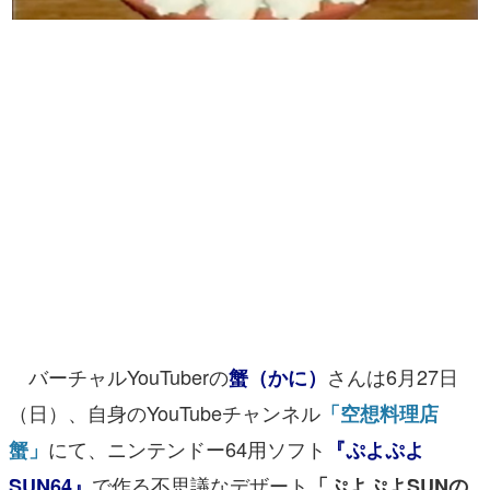
マンガ
女性向け
アプリレビュー
その他
電ファミニコゲーマーとは？
運営：株式会社マレ
バーチャルYouTuberの
さんは6月27日
蟹（かに）
（日）、自身のYouTubeチャンネル
「空想料理店
にて、ニンテンドー64用ソフト
蟹」
『ぷよぷよ
で作る不思議なデザート
SUN64』
「ぷよぷよSUNの