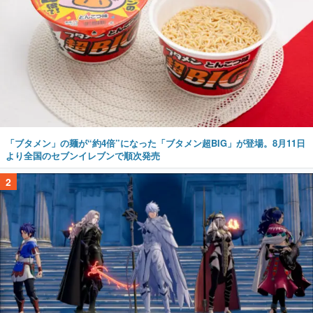
「ブタメン」の麺が“約4倍”になった「ブタメン超BIG」が登場。8月11日
より全国のセブンイレブンで順次発売
2