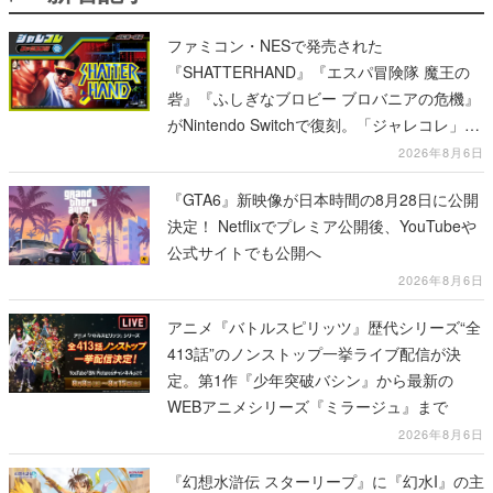
ファミコン・NESで発売された
『SHATTERHAND』『エスパ冒険隊 魔王の
砦』『ふしぎなブロビー ブロバニアの危機』
がNintendo Switchで復刻。「ジャレコレ」シ
リーズから3作が発売予定
2026年8月6日
『GTA6』新映像が日本時間の8月28日に公開
決定！ Netflixでプレミア公開後、YouTubeや
公式サイトでも公開へ
2026年8月6日
アニメ『バトルスピリッツ』歴代シリーズ“全
413話”のノンストップ一挙ライブ配信が決
定。第1作『少年突破バシン』から最新の
WEBアニメシリーズ『ミラージュ』まで
2026年8月6日
『幻想水滸伝 スターリープ』に『幻水I』の主