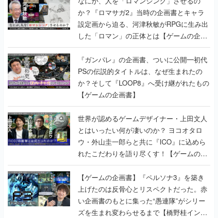
なにが、人を「ロマンシング」させるの
か？『ロマサガ2』当時の企画書とキャラ
設定画から迫る、河津秋敏がRPGに生み出
した「ロマン」の正体とは【ゲームの企画
書】
『ガンパレ』の企画書、ついに公開━初代
PSの伝説的タイトルは、なぜ生まれたの
か？そして『LOOP8』へ受け継がれたもの
【ゲームの企画書】
世界が認めるゲームデザイナー・上田文人
とはいったい何が凄いのか？ ヨコオタロ
ウ・外山圭一郎らと共に『ICO』に込めら
れたこだわりを語り尽くす！【ゲームの企
画書】
【ゲームの企画書】『ペルソナ3』を築き
上げたのは反骨心とリスペクトだった。赤
い企画書のもとに集った“愚連隊”がシリー
ズを生まれ変わらせるまで【橋野桂インタ