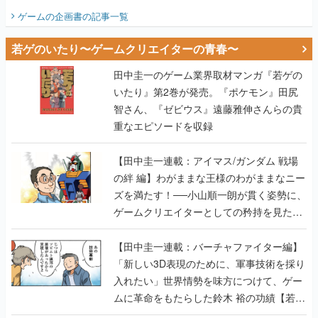
ビュー】
ゲームの企画書
の記事一覧
若ゲのいたり〜ゲームクリエイターの青春〜
田中圭一のゲーム業界取材マンガ『若ゲの
いたり』第2巻が発売。『ポケモン』田尻
智さん、『ゼビウス』遠藤雅伸さんらの貴
重なエピソードを収録
【田中圭一連載：アイマス/ガンダム 戦場
の絆 編】わがままな王様のわがままなニー
ズを満たす！──小山順一朗が貫く姿勢に、
ゲームクリエイターとしての矜持を見た
【若ゲのいたり最終回】
【田中圭一連載：バーチャファイター編】
「新しい3D表現のために、軍事技術を採り
入れたい」世界情勢を味方につけて、ゲー
ムに革命をもたらした鈴木 裕の功績【若ゲ
のいたり】