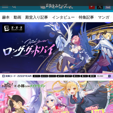
広告をスキップ
赫本
動画
殿堂入り記事
インタビュー
特集記事
マンガ
ピックアップ
電ファミのいま読まれている記事ランキング
アプリセール情報