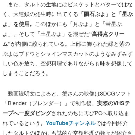
また、タルトの生地にはビスケットとバターではな
く、大連鎖の発生時に出てくる
「隕石ぷよ」と「星ぷ
このほかにも「月ぷよ」と「彗星ぷ
よ」を使用。
よ」、そして「土星ぷよ」を混ぜた
“高得点クリー
が内側に絞られている。上部に飾られた緑と紫の
ム”
ぷよはブドウとシャインマスカットのようなみずみず
しい色を放ち、空想料理でありながらも味を想像して
しまうことだろう。
動画説明文によると、蟹さんの映像は3DCGソフト
「Blender（ブレンダー）」で制作後、
実際のVHSテ
されたのちに再びPCへ取り込ま
ープへ一度ダビング
れているという。
では今回紹介
YouTubeチャンネル
したタルトのほかにも誌的な空想料理の数々が紹介さ