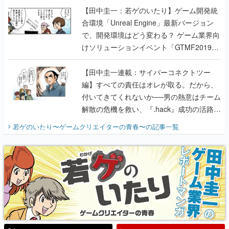
【田中圭一：若ゲのいたり】ゲーム開発統
合環境「Unreal Engine」最新バージョン
で、開発環境はどう変わる？ ゲーム業界向
けソリューションイベント「GTMF2019」
に行って、より理解を深めよう【PR】
【田中圭一連載：サイバーコネクトツー
編】すべての責任はオレが取る。だから、
付いてきてくれないか──男の熱意はチーム
解散の危機を救い、『.hack』成功の活路を
開く。業界の快男児・松山 洋に流れる血は
若ゲのいたり〜ゲームクリエイターの青春〜
の記事一覧
『少年ジャンプ』色だった【若ゲのいた
り】