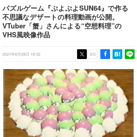
日本のコンテンツ産業やカルチャーに与えた影響を探る企
パズルゲーム『ぷよぷよSUN64』で作る
画です。
不思議なデザートの料理動画が公開。
日本モバイルゲーム産業史
VTuber「蟹」さんによる“空想料理”の
日本のモバイルゲーム史における主要なトピック・タイト
ルを網羅するほか、開発者へのインタビューや識者による
VHS風映像作品
解説を掲載。約20年の歴史が一望できる決定版！
若ゲのいたり〜ゲームクリエイターの青春〜
『うつヌケ』『ペンと箸』等で知られるマンガ家・田中圭
2021年6月28日 18:32
反応
一先生によるゲーム業界レポートマンガです。
なんでゲームは面白い？
ゲーム開発者・hamatsu氏がゲームの魅力を画面や操作の
具体的な形から解き明かしていく、硬派で骨太な評論連載
です。
ゲームが変えた日本語
「経験値」「裏技」「ラスボス」… ゲームにまつわる言葉
の起源や用法の変遷を、コンピューター文化史研究家・タ
イニーP氏が徹底調査。
カテゴリ
特集記事