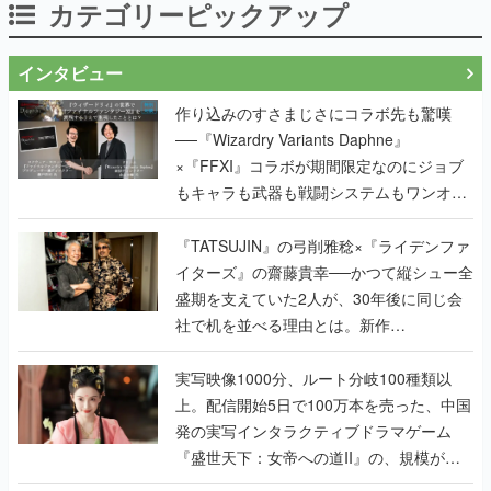
カテゴリーピックアップ
インタビュー
作り込みのすさまじさにコラボ先も驚嘆
──『Wizardry Variants Daphne』
×『FFXI』コラボが期間限定なのにジョブ
もキャラも武器も戦闘システムもワンオフ
で作り込まれた理由を両ディレクターに聞
く
『TATSUJIN』の弓削雅稔×『ライデンファ
イターズ』の齋藤貴幸──かつて縦シュー全
盛期を支えていた2人が、30年後に同じ会
社で机を並べる理由とは。新作
『TATSUJIN EXTREME』で初タッグを組
んだレジェンド2人に訊く開発秘話
実写映像1000分、ルート分岐100種類以
上。配信開始5日で100万本を売った、中国
発の実写インタラクティブドラマゲーム
『盛世天下：女帝への道II』の、規模が違
うこだわりをプロデューサーに聞いた