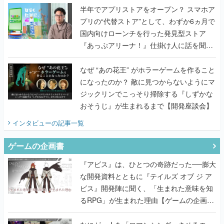
半年でアプリストアをオープン？ スマホア
プリの“代替ストア”として、わずか6ヵ月で
国内向けローンチを行った発見型ストア
『あっぷアリーナ！』仕掛け人に話を聞い
てみた
なぜ “あの花王” がホラーゲームを作ること
になったのか？ 敵に見つからないようにマ
ジックリンでこっそり掃除する『しずかな
おそうじ』が生まれるまで【開発座談会】
インタビュー
の記事一覧
ゲームの企画書
『アビス』は、ひとつの奇跡だった──膨大
な開発資料とともに『テイルズ オブ ジ ア
ビス』開発陣に聞く、「生まれた意味を知
るRPG」が生まれた理由【ゲームの企画
書】