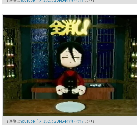
（画像は
YouTube「ぷよぷよSUN64の食べ方」
より）