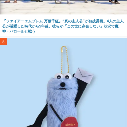
『ファイアーエムブレム 万紫千紅』“真の主人公”がお披露目。4人の主人
公が活躍した時代から5年後、彼らが「この世に存在しない」状況で魔
神・バロールと戦う
3