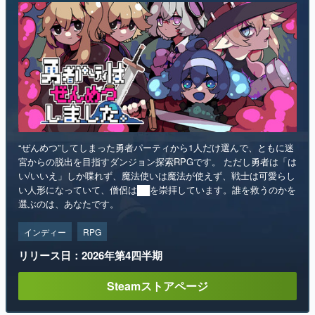
“ぜんめつ”してしまった勇者パーティから1人だけ選んで、ともに迷
宮からの脱出を目指すダンジョン探索RPGです。 ただし勇者は「は
い/いいえ」しか喋れず、魔法使いは魔法が使えず、戦士は可愛らし
い人形になっていて、僧侶は██を崇拝しています。誰を救うのかを
選ぶのは、あなたです。
インディー
RPG
リリース日：2026年第4四半期
Steamストアページ