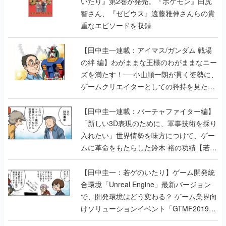
いたり』第2巻が発売。『ポケモン』田尻
智さん、『ゼビウス』遠藤雅伸さんらの貴
重なエピソードを収録
【田中圭一連載：アイマス/ガンダム 戦場
の絆 編】わがままな王様のわがままなニー
ズを満たす！──小山順一朗が貫く姿勢に、
ゲームクリエイターとしての矜持を見た
【若ゲのいたり最終回】
【田中圭一連載：バーチャファイター編】
「新しい3D表現のために、軍事技術を採り
入れたい」世界情勢を味方につけて、ゲー
ムに革命をもたらした鈴木 裕の功績【若ゲ
のいたり】
【田中圭一：若ゲのいたり】ゲーム開発統
合環境「Unreal Engine」最新バージョン
で、開発環境はどう変わる？ ゲーム業界向
けソリューションイベント「GTMF2019」
に行って、より理解を深めよう【PR】