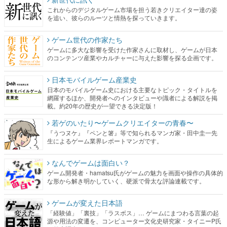
これからのデジタルゲーム市場を担う若きクリエイター達の姿
を追い、彼らのルーツと情熱を探っていきます。
ゲーム世代の作家たち
ゲームに多大な影響を受けた作家さんに取材し、ゲームが日本
のコンテンツ産業やカルチャーに与えた影響を探る企画です。
日本モバイルゲーム産業史
日本のモバイルゲーム史における主要なトピック・タイトルを
網羅するほか、開発者へのインタビューや識者による解説を掲
載。約20年の歴史が一望できる決定版！
若ゲのいたり〜ゲームクリエイターの青春〜
『うつヌケ』『ペンと箸』等で知られるマンガ家・田中圭一先
生によるゲーム業界レポートマンガです。
なんでゲームは面白い？
ゲーム開発者・hamatsu氏がゲームの魅力を画面や操作の具体的
な形から解き明かしていく、硬派で骨太な評論連載です。
ゲームが変えた日本語
「経験値」「裏技」「ラスボス」… ゲームにまつわる言葉の起
源や用法の変遷を、コンピューター文化史研究家・タイニーP氏