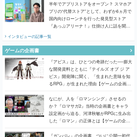
半年でアプリストアをオープン？ スマホア
プリの“代替ストア”として、わずか6ヵ月で
国内向けローンチを行った発見型ストア
『あっぷアリーナ！』仕掛け人に話を聞い
てみた
インタビュー
の記事一覧
ゲームの企画書
『アビス』は、ひとつの奇跡だった──膨大
な開発資料とともに『テイルズ オブ ジ ア
ビス』開発陣に聞く、「生まれた意味を知
るRPG」が生まれた理由【ゲームの企画
書】
なにが、人を「ロマンシング」させるの
か？『ロマサガ2』当時の企画書とキャラ
設定画から迫る、河津秋敏がRPGに生み出
した「ロマン」の正体とは【ゲームの企画
書】
『ガンパレ』の企画書、ついに公開━初代