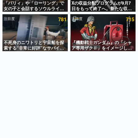
「パリィ」や「ローリング」で
Xの収益分配プログラムが9月7
女の子と会話するソウルライク
日をもって終了へ。新たな収益
インタビュー
恋愛ゲーム『小早川さんはソウ
化制度「Original Content
注目度
781
注目度
715
ルライク』無料公開。返事に失
Rewards Program」を発表
連載・特集一覧
敗すると「YOU DIED」
殿堂入り記事
SNS拡散数が数千以上！ ページビュー数万以上！ などな
不死身のニワトリと宇宙船を探
『機動戦士ガンダム』の「シャ
ど。多くの人々に読まれた、電ファミ渾身の“殿堂入り”記
索する“非常に好評”なサバイバ
ア専用ザクⅡ」をイメージした
事をまとめました。
ルゲーム『Breathedge』が無
散水ホースリールが予約開始。
料で配布中。入手できる期間は8
本体にはシャアのパーソナルマ
ゲームの企画書
月10日まで
ークやジオン公国軍のエンブレ
名作ゲームクリエイターの方々に製作時のエピソードをお
聞きし、ヒットする企画（ゲーム）とは何か？を探ってい
ム、型式番号などを配置
きます。
赫本
この物語を解いてはいけない。『赫本』は、〈試験問題〉
の形をした短編ホラー小説集です。
新世代に訊く
これからのデジタルゲーム市場を担う若きクリエイター達
の姿を追い、彼らのルーツと情熱を探っていきます。
ゲーム世代の作家たち
ゲームに多大な影響を受けた作家さんに取材し、ゲームが