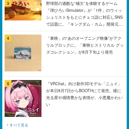
3
野球部の過酷な“補欠”を体験するゲーム
『球ひろいSimulator』が「1件」のウィッ
シュリストをもとにチェコ語に対応しSNS
で話題に。『キングダム・カム』開発元や
チェコのプロ野球選手から称賛の声
4
「東映」の“あのオープニング映像”がアク
リルブロックに。「東映ヒストリカル グッ
ズコレクション」が8月下旬より発売
5
『VRChat』向け新作3Dモデル「ニュイ」
が本日8月7日からBOOTHにて発売。瞳に
光る星や感情豊かな表情が、小悪魔かわい
い
すべて見る