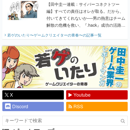
【田中圭一連載：サイバーコネクトツー
編】すべての責任はオレが取る。だから、
付いてきてくれないか──男の熱意はチーム
解散の危機を救い、『.hack』成功の活路を
開く。業界の快男児・松山 洋に流れる血は
若ゲのいたり〜ゲームクリエイターの青春〜
の記事一覧
『少年ジャンプ』色だった【若ゲのいた
り】
X
Youtube
Discord
RSS