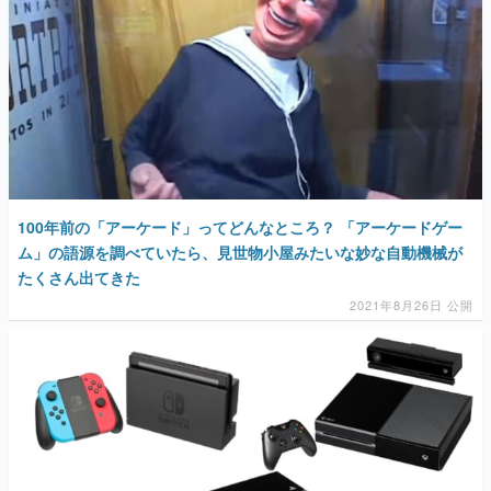
マンガ
女性向け
アプリレビュー
その他
電ファミニコゲーマーとは？
100年前の「アーケード」ってどんなところ？ 「アーケードゲー
ム」の語源を調べていたら、見世物小屋みたいな妙な自動機械が
運営：株式会社マレ
たくさん出てきた
2021年8月26日 公開