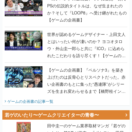
PSの伝説的タイトルは、なぜ生まれたの
か？そして『LOOP8』へ受け継がれたもの
【ゲームの企画書】
世界が認めるゲームデザイナー・上田文人
とはいったい何が凄いのか？ ヨコオタロ
ウ・外山圭一郎らと共に『ICO』に込めら
れたこだわりを語り尽くす！【ゲームの企
画書】
【ゲームの企画書】『ペルソナ3』を築き
上げたのは反骨心とリスペクトだった。赤
い企画書のもとに集った“愚連隊”がシリー
ズを生まれ変わらせるまで【橋野桂インタ
ビュー】
ゲームの企画書
の記事一覧
若ゲのいたり〜ゲームクリエイターの青春〜
田中圭一のゲーム業界取材マンガ『若ゲの