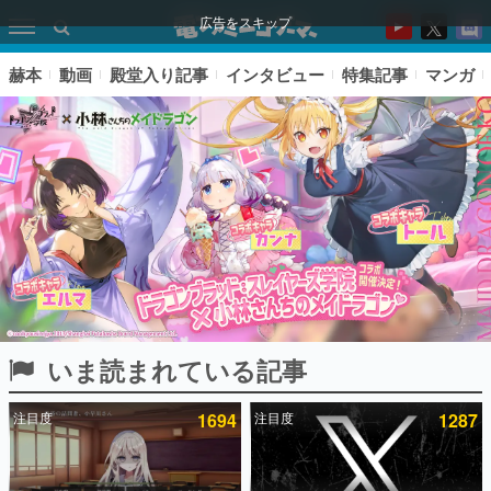
広告をスキップ
赫本
動画
殿堂入り記事
インタビュー
特集記事
マンガ
いま読まれている記事
ピックアップ
注目度
1694
注目度
1287
電ファミのいま読まれている記事ランキング
アプリセール情報