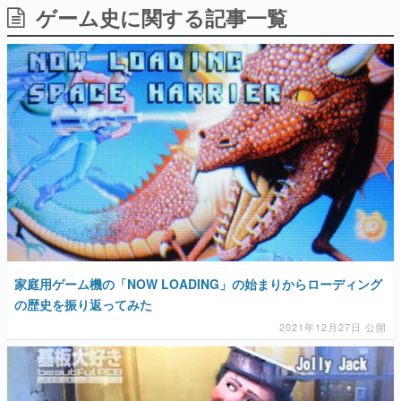
ゲーム史に関する記事一覧
日本のコンテンツ産業やカルチャーに与えた影響を探る企
画です。
日本モバイルゲーム産業史
日本のモバイルゲーム史における主要なトピック・タイト
ルを網羅するほか、開発者へのインタビューや識者による
解説を掲載。約20年の歴史が一望できる決定版！
若ゲのいたり〜ゲームクリエイターの青春〜
『うつヌケ』『ペンと箸』等で知られるマンガ家・田中圭
一先生によるゲーム業界レポートマンガです。
なんでゲームは面白い？
ゲーム開発者・hamatsu氏がゲームの魅力を画面や操作の
具体的な形から解き明かしていく、硬派で骨太な評論連載
です。
ゲームが変えた日本語
家庭用ゲーム機の「NOW LOADING」の始まりからローディング
「経験値」「裏技」「ラスボス」… ゲームにまつわる言葉
の起源や用法の変遷を、コンピューター文化史研究家・タ
の歴史を振り返ってみた
イニーP氏が徹底調査。
2021年12月27日 公開
カテゴリ
特集記事