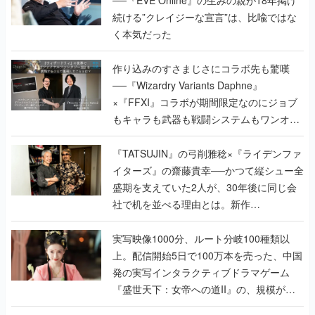
続ける”クレイジーな宣言”は、比喩ではな
く本気だった
作り込みのすさまじさにコラボ先も驚嘆
──『Wizardry Variants Daphne』
×『FFXI』コラボが期間限定なのにジョブ
もキャラも武器も戦闘システムもワンオフ
で作り込まれた理由を両ディレクターに聞
く
『TATSUJIN』の弓削雅稔×『ライデンファ
イターズ』の齋藤貴幸──かつて縦シュー全
盛期を支えていた2人が、30年後に同じ会
社で机を並べる理由とは。新作
『TATSUJIN EXTREME』で初タッグを組
んだレジェンド2人に訊く開発秘話
実写映像1000分、ルート分岐100種類以
上。配信開始5日で100万本を売った、中国
発の実写インタラクティブドラマゲーム
『盛世天下：女帝への道II』の、規模が違
うこだわりをプロデューサーに聞いた