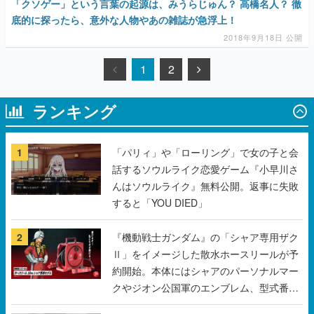
「クソゲー」という言葉の起源は、みうらじゅん？ 高橋名人？ 徹
底的に探ったら、意外な人物やあの雑誌が急浮上！
2018年9月18日 公開
1
2
ランキング
1
「パリィ」や「ローリング」で女の子と会
話するソウルライク恋愛ゲーム『小早川さ
んはソウルライク』無料公開。返事に失敗
すると「YOU DIED」
2
『機動戦士ガンダム』の「シャア専用ザク
Ⅱ」をイメージした散水ホースリールが予
約開始。本体にはシャアのパーソナルマー
クやジオン公国軍のエンブレム、型式番号
などを配置