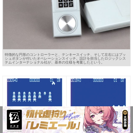
特徴的な円形のコントローラーと、テンキースイッチ、そして左右にはプッ
シュボタンが付いたオペレーションスイッチ。設計を担当したロジックシス
テムインターナショナル社が、基本の仕様を考案したという。
（左）本体に同梱のインベーダーゲーム、『ミサイルベーダー』の画面。開
始直後にUFOが飛来する。AY-3-8910チップが奏でるシンセサイザーサウン