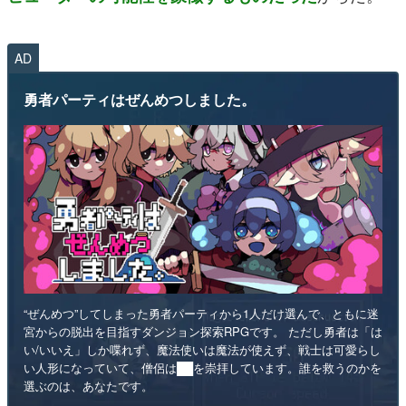
AD
勇者パーティはぜんめつしました。
“ぜんめつ”してしまった勇者パーティから1人だけ選んで、ともに迷
宮からの脱出を目指すダンジョン探索RPGです。 ただし勇者は「は
い/いいえ」しか喋れず、魔法使いは魔法が使えず、戦士は可愛らし
い人形になっていて、僧侶は██を崇拝しています。誰を救うのかを
選ぶのは、あなたです。