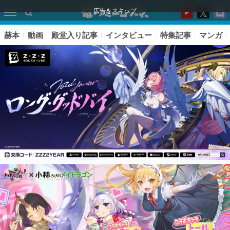
広告をスキップ
赫本
動画
殿堂入り記事
インタビュー
特集記事
マンガ
ピックアップ
電ファミのいま読まれている記事ランキング
アプリセール情報