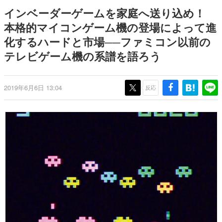
日本のコンテンツ産業やカルチャーに与えた影響を探る企
インベーダーゲームを家庭へ送り込め！
画です。
本格的マイコンゲーム機の登場によって進
日本モバイルゲーム産業史
化するハードと市場──ファミコン以前の
日本のモバイルゲーム史における主要なトピック・タイト
ルを網羅するほか、開発者へのインタビューや識者による
テレビゲーム機の系譜を語ろう
解説を掲載。約20年の歴史が一望できる決定版！
若ゲのいたり〜ゲームクリエイターの青春〜
『うつヌケ』『ペンと箸』等で知られるマンガ家・田中圭
2019年6月6日 13:04
反応
一先生によるゲーム業界レポートマンガです。
なんでゲームは面白い？
ゲーム開発者・hamatsu氏がゲームの魅力を画面や操作の
具体的な形から解き明かしていく、硬派で骨太な評論連載
です。
ゲームが変えた日本語
「経験値」「裏技」「ラスボス」… ゲームにまつわる言葉
の起源や用法の変遷を、コンピューター文化史研究家・タ
イニーP氏が徹底調査。
カテゴリ
特集記事