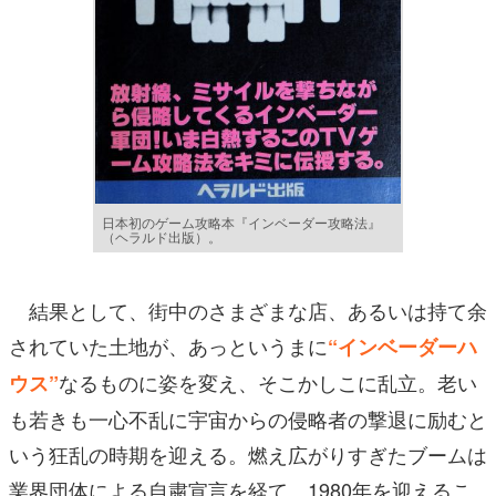
日本初のゲーム攻略本『インベーダー攻略法』
（ヘラルド出版）。
結果として、街中のさまざまな店、あるいは持て余
されていた土地が、あっというまに
“インベーダーハ
なるものに姿を変え、そこかしこに乱立。老い
ウス”
も若きも一心不乱に宇宙からの侵略者の撃退に励むと
いう狂乱の時期を迎える。燃え広がりすぎたブームは
業界団体による自粛宣言を経て、1980年を迎えるこ