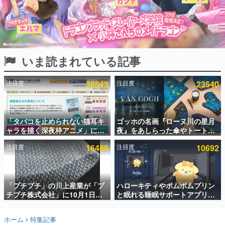
インタビュー
連載・特集一覧
殿堂入り記事
いま読まれている記事
SNS拡散数が数千以上！ ページビュー数万以上！ などな
ど。多くの人々に読まれた、電ファミ渾身の“殿堂入り”記
事をまとめました。
注目度
38643
注目度
23540
ゲームの企画書
名作ゲームクリエイターの方々に製作時のエピソードをお
聞きし、ヒットする企画（ゲーム）とは何か？を探ってい
「タバコを止められない猫耳キ
ゴッホの名画『ローヌ川の星月
きます。
ャラを描く深夜枠アニメ」に視
夜』をあしらった傘やトートバ
赫本
聴者の一部から批判意見。違法
ッグなどが登場。8月7日21時よ
この物語を解いてはいけない。『赫本』は、〈試験問題〉
注目度
16489
注目度
10692
薬物の使用と思わしき描写も含
り2日間限定で予約販売
の形をした短編ホラー小説集です。
めて、BPOが議論を交わす
新世代に訊く
「プチプチ」の川上産業が「プ
ハローキティやポムポムプリン
これからのデジタルゲーム市場を担う若きクリエイター達
の姿を追い、彼らのルーツと情熱を探っていきます。
チプチ株式会社」に10月1日よ
と眠れる睡眠サポートアプリ
り社名変更へ。創業58年で初め
『ゆめたび』が配信中。キャラ
ての変更で、“プチッ”と鳴るお
ごとのASMRや目覚ましアラー
ゲーム世代の作家たち
ホーム
特集記事
なじみの緩衝材が会社の名前に
ムも搭載
ゲームに多大な影響を受けた作家さんに取材し、ゲームが