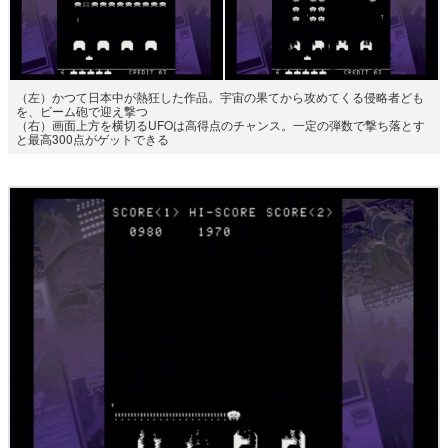
（左）かつて日本中が熱狂した作品。宇宙の果てから攻めてくる侵略者ども
を、ビーム砲で迎え撃つ
（右）画面上方を横切るUFOは高得点のチャンス。一定の弾数で撃ち落とす
と最高300点がゲットできる