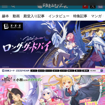
広告をスキップ
赫本
動画
殿堂入り記事
インタビュー
特集記事
マンガ
ピックアップ
電ファミのいま読まれている記事ランキング
アプリセール情報