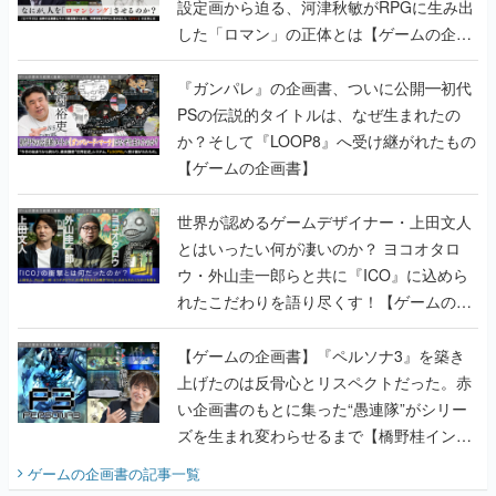
設定画から迫る、河津秋敏がRPGに生み出
した「ロマン」の正体とは【ゲームの企画
書】
『ガンパレ』の企画書、ついに公開━初代
PSの伝説的タイトルは、なぜ生まれたの
か？そして『LOOP8』へ受け継がれたもの
【ゲームの企画書】
世界が認めるゲームデザイナー・上田文人
とはいったい何が凄いのか？ ヨコオタロ
ウ・外山圭一郎らと共に『ICO』に込めら
れたこだわりを語り尽くす！【ゲームの企
画書】
【ゲームの企画書】『ペルソナ3』を築き
上げたのは反骨心とリスペクトだった。赤
い企画書のもとに集った“愚連隊”がシリー
ズを生まれ変わらせるまで【橋野桂インタ
ビュー】
ゲームの企画書
の記事一覧