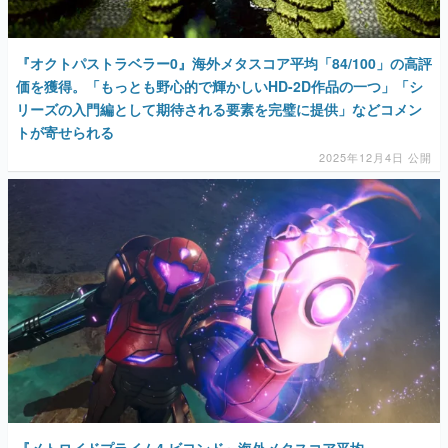
『オクトパストラベラー0』海外メタスコア平均「84/100」の高評
価を獲得。「もっとも野心的で輝かしいHD-2D作品の一つ」「シ
リーズの入門編として期待される要素を完璧に提供」などコメン
トが寄せられる
2025年12月4日 公開
『メトロイドプライム4 ビヨンド』海外メタスコア平均