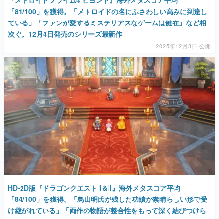
「81/100」を獲得。「メトロイドの名にふさわしい高みに到達し
ている」「ファンが愛するミステリアスなゲームは健在」など相
次ぐ。12月4日発売のシリーズ最新作
2025年12月3日 公開
HD-2D版『ドラゴンクエスト I＆II』海外メタスコア平均
「84/100」を獲得。「鳥山明氏が残した功績が素晴らしい形で受
け継がれている」「両作の物語が整合性をもって深く結びつけら