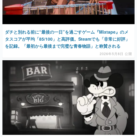
ダチと別れる前に“最後の一日”を過ごすゲーム『Mixtape』のメ
タスコアが平均「85/100」と高評価。Steamでも「非常に好評」
を記録。「最初から最後まで完璧な青春物語」と称賛される
2026年5月8日 公開