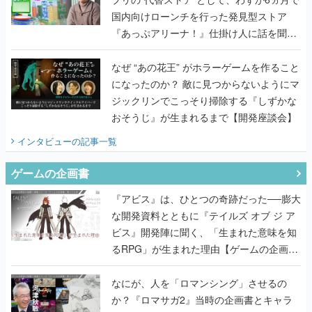
国内向けローンチを行った発見型ストア
『あっぷアリーナ！』仕掛け人に話を聞い
てみた
なぜ “あの花王” がホラーゲームを作ること
になったのか？ 敵に見つからないようにマ
ジックリンでこっそり掃除する『しずかな
おそうじ』が生まれるまで【開発座談会】
インタビュー
の記事一覧
ゲームの企画書
『アビス』は、ひとつの奇跡だった──膨大
な開発資料とともに『テイルズ オブ ジ ア
ビス』開発陣に聞く、「生まれた意味を知
るRPG」が生まれた理由【ゲームの企画
書】
なにが、人を「ロマンシング」させるの
か？『ロマサガ2』当時の企画書とキャラ