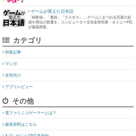
ゲームが変えた日本語
「経験値」「裏技」「ラスボス」… ゲームにまつわる言葉の起
源や用法の変遷を、コンピューター文化史研究家・タイニーP氏
が徹底調査。
カテゴリ
特集記事
マンガ
女性向け
アプリレビュー
その他
電ファミニコゲーマーとは？
媒体資料はこちら
XプレゼントCP応募規約