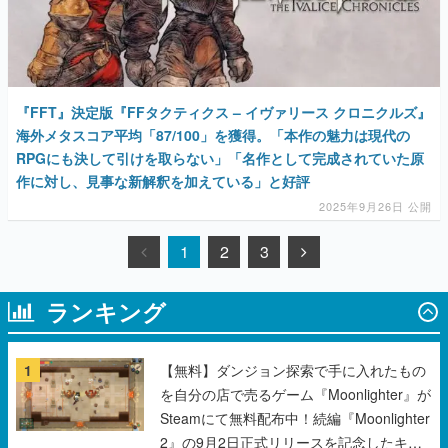
『FFT』決定版『FFタクティクス – イヴァリース クロニクルズ』
海外メタスコア平均「87/100」を獲得。「本作の魅力は現代の
RPGにも決して引けを取らない」「名作として完成されていた原
作に対し、見事な新解釈を加えている」と好評
2025年9月26日 公開
1
2
3
ランキング
1
【無料】ダンジョン探索で手に入れたもの
を自分の店で売るゲーム『Moonlighter』が
Steamにて無料配布中！続編『Moonlighter
2』の9月2日正式リリースを記念したキャ