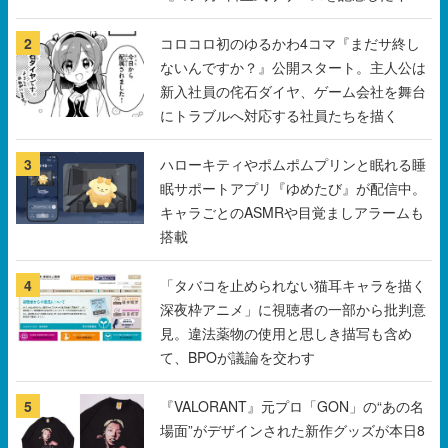
ンペーン
2
コロコロ初のゆるかわ4コマ『まだサ終し
ないんですか？』公開スタート。主人公は
新入社員の侘石ダイヤ、ゲーム会社を舞台
にトラブルへ対応する社員たちを描く
3
ハローキティやポムポムプリンと眠れる睡
眠サポートアプリ『ゆめたび』が配信中。
キャラごとのASMRや目覚ましアラームも
搭載
4
「タバコを止められない猫耳キャラを描く
深夜枠アニメ」に視聴者の一部から批判意
見。違法薬物の使用と思しき描写も含め
て、BPOが議論を交わす
5
『VALORANT』元プロ「GON」の“あの名
場面”がデザインされた新作グッズが本日8