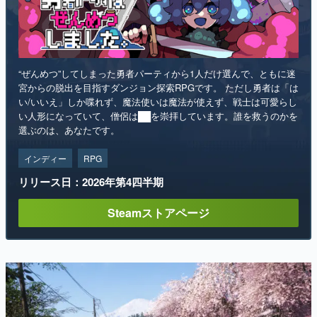
“ぜんめつ”してしまった勇者パーティから1人だけ選んで、ともに迷
宮からの脱出を目指すダンジョン探索RPGです。 ただし勇者は「は
い/いいえ」しか喋れず、魔法使いは魔法が使えず、戦士は可愛らし
い人形になっていて、僧侶は██を崇拝しています。誰を救うのかを
選ぶのは、あなたです。
インディー
RPG
リリース日：2026年第4四半期
Steamストアページ