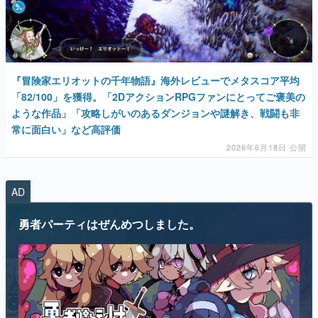
『冒険家エリオットの千年物語』海外レビューでメタスコア平均
「82/100」を獲得。「2DアクションRPGファンにとってご褒美の
ような作品」「攻略しがいのあるダンジョンや謎解き、戦闘も非
常に面白い」など高評価
2026年6月18日 公開
AD
勇者パーティはぜんめつしました。