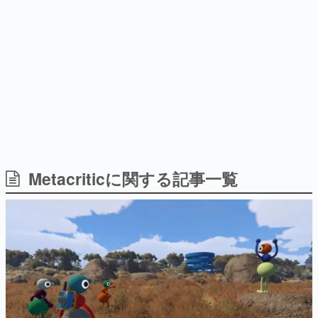
日本のコンテンツ産業やカルチャーに与えた影響を探る企
画です。
日本モバイルゲーム産業史
日本のモバイルゲーム史における主要なトピック・タイト
ルを網羅するほか、開発者へのインタビューや識者による
解説を掲載。約20年の歴史が一望できる決定版！
若ゲのいたり〜ゲームクリエイターの青春〜
『うつヌケ』『ペンと箸』等で知られるマンガ家・田中圭
一先生によるゲーム業界レポートマンガです。
なんでゲームは面白い？
ゲーム開発者・hamatsu氏がゲームの魅力を画面や操作の
Metacriticに関する記事一覧
具体的な形から解き明かしていく、硬派で骨太な評論連載
です。
ゲームが変えた日本語
「経験値」「裏技」「ラスボス」… ゲームにまつわる言葉
の起源や用法の変遷を、コンピューター文化史研究家・タ
イニーP氏が徹底調査。
カテゴリ
特集記事