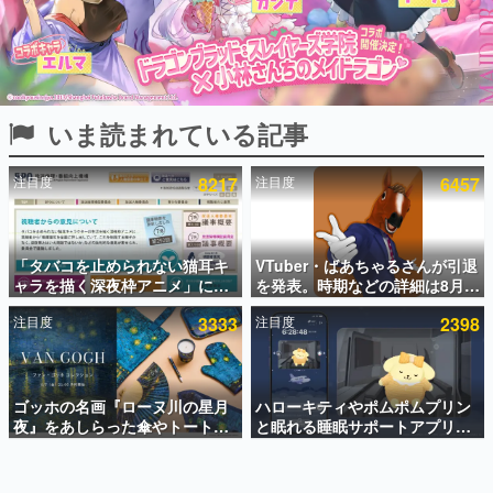
インタビュー
連載・特集一覧
殿堂入り記事
いま読まれている記事
SNS拡散数が数千以上！ ページビュー数万以上！ などな
ど。多くの人々に読まれた、電ファミ渾身の“殿堂入り”記
事をまとめました。
注目度
8217
注目度
6457
ゲームの企画書
名作ゲームクリエイターの方々に製作時のエピソードをお
聞きし、ヒットする企画（ゲーム）とは何か？を探ってい
「タバコを止められない猫耳キ
VTuber・ばあちゃるさんが引退
きます。
ャラを描く深夜枠アニメ」に視
を発表。時期などの詳細は8月9
赫本
聴者の一部から批判意見。違法
日15時からの配信で説明
この物語を解いてはいけない。『赫本』は、〈試験問題〉
注目度
3333
注目度
2398
薬物の使用と思しき描写も含め
の形をした短編ホラー小説集です。
て、BPOが議論を交わす
新世代に訊く
ゴッホの名画『ローヌ川の星月
ハローキティやポムポムプリン
これからのデジタルゲーム市場を担う若きクリエイター達
の姿を追い、彼らのルーツと情熱を探っていきます。
夜』をあしらった傘やトートバ
と眠れる睡眠サポートアプリ
ッグなどが登場。8月7日21時よ
『ゆめたび』が配信中。キャラ
り2日間限定で予約販売
ごとのASMRや目覚ましアラー
ゲーム世代の作家たち
ムも搭載
ゲームに多大な影響を受けた作家さんに取材し、ゲームが