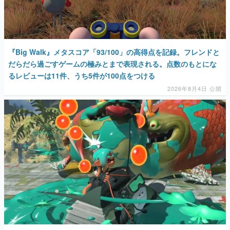
マンガ
女性向け
『Big Walk』メタスコア「93/100」の高得点を記録。フレンドと
アプリレビュー
だらだら過ごすゲームの極みとまで表現される。点数のもとにな
るレビューは11件、うち5件が100点をつける
その他
2026年8月4日 公開
電ファミニコゲーマーとは？
運営：株式会社マレ