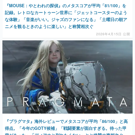
『MOUSE：やとわれの探偵』のメタスコアが平均「81/100」を
記録。レトロなカートゥーン世界に「ジェットコースターのよう
な体験」「音楽がいい。ジャズのファンになる」「土曜日の朝ア
ニメを観るときのように楽しい」と称賛相次ぐ
2026年4月15日 公開
『プラグマタ』海外レビューでメタスコアが平均「86/100」と高
得点。「今年のGOTY候補」「戦闘要素が面白すぎる。待った甲