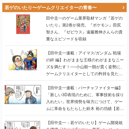
若ゲのいたり〜ゲームクリエイターの青春〜
田中圭一のゲーム業界取材マンガ『若ゲの
いたり』第2巻が発売。『ポケモン』田尻
智さん、『ゼビウス』遠藤雅伸さんらの貴
重なエピソードを収録
【田中圭一連載：アイマス/ガンダム 戦場
の絆 編】わがままな王様のわがままなニー
ズを満たす！──小山順一朗が貫く姿勢に、
ゲームクリエイターとしての矜持を見た
【若ゲのいたり最終回】
【田中圭一連載：バーチャファイター編】
「新しい3D表現のために、軍事技術を採り
入れたい」世界情勢を味方につけて、ゲー
ムに革命をもたらした鈴木 裕の功績【若ゲ
のいたり】
【田中圭一：若ゲのいたり】ゲーム開発統