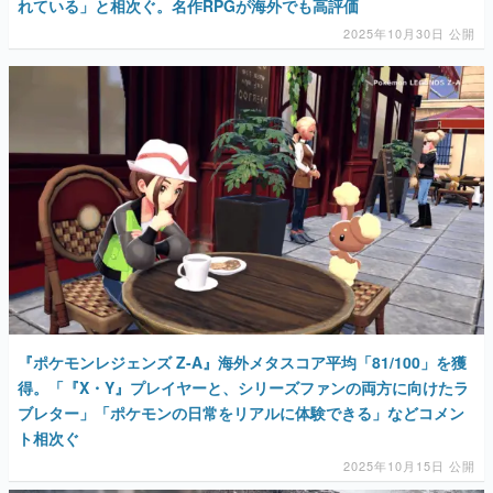
れている」と相次ぐ。名作RPGが海外でも高評価
2025年10月30日 公開
『ポケモンレジェンズ Z-A』海外メタスコア平均「81/100」を獲
得。「『X・Y』プレイヤーと、シリーズファンの両方に向けたラ
ブレター」「ポケモンの日常をリアルに体験できる」などコメン
ト相次ぐ
2025年10月15日 公開