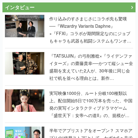
インタビュー
作り込みのすさまじさにコラボ先も驚嘆
──『Wizardry Variants Daphne』
×『FFXI』コラボが期間限定なのにジョブ
もキャラも武器も戦闘システムもワンオフ
で作り込まれた理由を両ディレクターに聞
く
『TATSUJIN』の弓削雅稔×『ライデンファ
イターズ』の齋藤貴幸──かつて縦シュー全
盛期を支えていた2人が、30年後に同じ会
社で机を並べる理由とは。新作
『TATSUJIN EXTREME』で初タッグを組
んだレジェンド2人に訊く開発秘話
実写映像1000分、ルート分岐100種類以
上。配信開始5日で100万本を売った、中国
発の実写インタラクティブドラマゲーム
『盛世天下：女帝への道II』の、規模が違
うこだわりをプロデューサーに聞いた
半年でアプリストアをオープン？ スマホア
プリの“代替ストア”として、わずか6ヵ月で