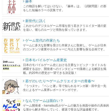
赫本
この物語を解いてはいけない。『赫本』は、〈試験問題〉の形
をした短編ホラー小説集です。
新世代に訊く
これからのデジタルゲーム市場を担う若きクリエイター達の姿
を追い、彼らのルーツと情熱を探っていきます。
ゲーム世代の作家たち
ゲームに多大な影響を受けた作家さんに取材し、ゲームが日本
のコンテンツ産業やカルチャーに与えた影響を探る企画です。
日本モバイルゲーム産業史
日本のモバイルゲーム史における主要なトピック・タイトルを
網羅するほか、開発者へのインタビューや識者による解説を掲
載。約20年の歴史が一望できる決定版！
若ゲのいたり〜ゲームクリエイターの青春〜
『うつヌケ』『ペンと箸』等で知られるマンガ家・田中圭一先
生によるゲーム業界レポートマンガです。
なんでゲームは面白い？
ゲーム開発者・hamatsu氏がゲームの魅力を画面や操作の具体的
な形から解き明かしていく、硬派で骨太な評論連載です。