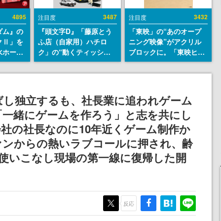
4895
3487
3432
注目度
注目度
ダム』の
『頭文字D』「藤原とう
「東映」の“あのオープ
クⅡ」を
ふ店（自家用）ハチロ
ニング映像”がアクリル
水ホース
ク」の“動くティッシュ
ブロックに。「東映ヒス
始。本体
ケース”が買えるポップ
トリカル グッズコレクシ
ーソナル
アップショップが開催
ョン」が8月下旬より発
公国軍の
へ。マンガの舞台である
売
式番号な
群馬の「イオンモール高
ばし独立するも、社長業に追われゲーム
崎」にて、8月11日から8
「一緒にゲームを作ろう」と志を共にし
月20日までの期間限定で
開催予定
社の社長なのに10年近くゲーム制作か
ァンからの熱いラブコールに押され、齢
バリ使いこなし現場の第一線に復帰した開
反応