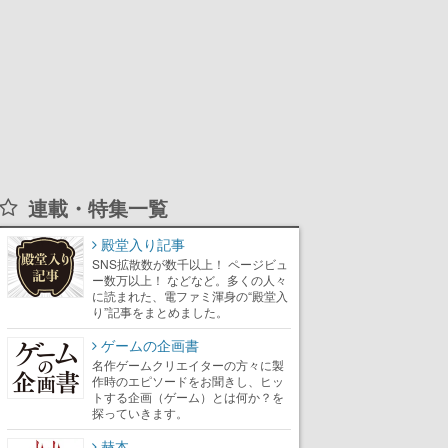
連載・特集一覧
殿堂入り記事
SNS拡散数が数千以上！ ページビュ
ー数万以上！ などなど。多くの人々
に読まれた、電ファミ渾身の“殿堂入
り”記事をまとめました。
ゲームの企画書
名作ゲームクリエイターの方々に製
作時のエピソードをお聞きし、ヒッ
トする企画（ゲーム）とは何か？を
探っていきます。
赫本