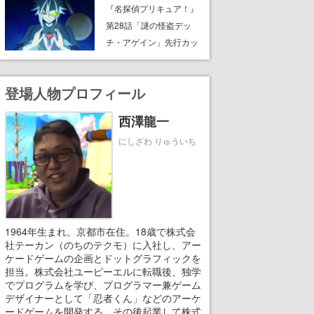
8月8日Steamでリリー
『名探偵プリキュア！』
ス。時に忘れ去られた世
第28話「謎の怪盗デッ
界の古代洞窟を舞台に、4
チ・アゲイン」先行カッ
つのバイオームを探索し
ト解禁。泣きぼくろにモ
ながら脱出を目指す
ノクル、ミステリアスな
登場人物プロフィール
姿が映し出された場面も
西澤龍一
にしざわ りゅういち
1964年生まれ。京都市在住。18歳で株式会
社テーカン（のちのテクモ）に入社し、アー
ケードゲームの企画とドットグラフィックを
担当。株式会社ユーピーエルに転職後、独学
でプログラムを学び、プログラマー兼ゲーム
デザイナーとして「忍者くん」などのアーケ
ードゲームを開発する。その後起業して株式