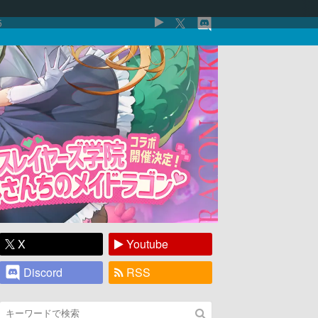
5
X
Youtube
Discord
RSS