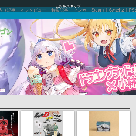
広告をスキップ
入り記事
インタビュー
特集記事
マンガ
Steam
Switch2
PS