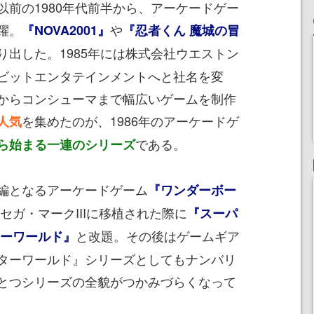
前の1980年代前半から、アーケードゲー
躍。
や
『NOVA2001』
『忍者くん 魔城の冒
り出した。1985年には株式会社ウエストン
ビットエンタテインメントへと社名を変
からコンシューマまで幅広いゲームを制作
を集めたのが、1986年のアーケードゲ
人気
である。
ら始まる一連のシリーズ
編となるアーケードゲーム
『ワンダーボー
セガ・マークIIIに移植された際に
『スーパ
と改題。その後はゲームギア
ターワールド』
ターワールド』シリーズとしてもナンバリ
とつシリーズの全貌がつかみづらくなって