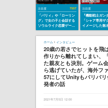
7557
注目度
注目度
「パリィ」や「ローリン
『機動戦士ガン
グ」で女の子と会話する
「シャア専用ザ
ソウルライク恋愛ゲーム
イメージした散
『小早川さんはソウルラ
リールが予約開
イク』無料公開。返事に
にはシャアのパ
失敗すると「YOU
マークやジオン
ホーム
インタビュー
DIED」
エンブレム、型
20歳の若さでヒットを飛
どを配置
作りから離れてしまい、
た親友とも決別。ゲーム会
ら逃げていたが、海外フ
57にしてUnityもバリ
発者の話
2021年7月5日 12:00