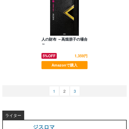
人の財布 ～高畑朋子の場合
～
5%OFF
1,359円
Amazonで購入
1
2
3
ライター
ジスロマ