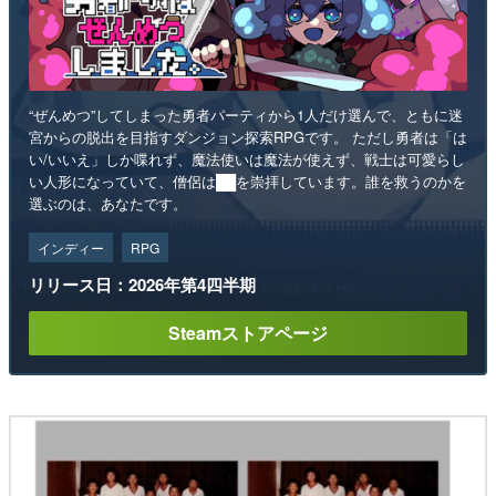
“ぜんめつ”してしまった勇者パーティから1人だけ選んで、ともに迷
宮からの脱出を目指すダンジョン探索RPGです。 ただし勇者は「は
い/いいえ」しか喋れず、魔法使いは魔法が使えず、戦士は可愛らし
い人形になっていて、僧侶は██を崇拝しています。誰を救うのかを
選ぶのは、あなたです。
インディー
RPG
リリース日：2026年第4四半期
Steamストアページ