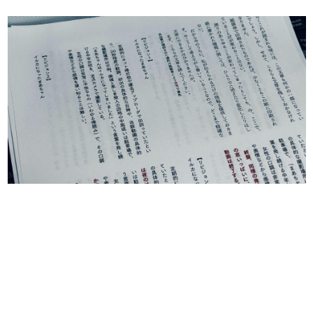
日本のコンテンツ産業やカルチャーに与えた影響を探る企
画です。
日本モバイルゲーム産業史
日本のモバイルゲーム史における主要なトピック・タイト
ルを網羅するほか、開発者へのインタビューや識者による
解説を掲載。約20年の歴史が一望できる決定版！
若ゲのいたり〜ゲームクリエイターの青春〜
『うつヌケ』『ペンと箸』等で知られるマンガ家・田中圭
一先生によるゲーム業界レポートマンガです。
なんでゲームは面白い？
ゲーム開発者・hamatsu氏がゲームの魅力を画面や操作の
具体的な形から解き明かしていく、硬派で骨太な評論連載
です。
ゲームが変えた日本語
「経験値」「裏技」「ラスボス」… ゲームにまつわる言葉
の起源や用法の変遷を、コンピューター文化史研究家・タ
イニーP氏が徹底調査。
カテゴリ
特集記事