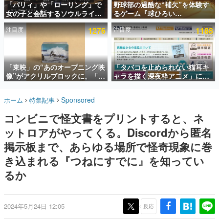
「パリィ」や「ローリング」で
野球部の過酷な“補欠”を体験す
女の子と会話するソウルライク
るゲーム『球ひろい
インタビュー
恋愛ゲーム『小早川さんはソウ
Simulator』が「1件」のウィッ
注目度
1276
注目度
1188
ルライク』無料公開。返事に失
シュリストをもとにチェコ語に
連載・特集一覧
敗すると「YOU DIED」
対応しSNSで話題に。『キング
ダム・カム』開発元やチェコの
殿堂入り記事
プロ野球選手から称賛の声
SNS拡散数が数千以上！ ページビュー数万以上！ などな
「東映」の“あのオープニング映
「タバコを止められない猫耳キ
ど。多くの人々に読まれた、電ファミ渾身の“殿堂入り”記
像”がアクリルブロックに。「東
ャラを描く深夜枠アニメ」に視
事をまとめました。
映ヒストリカル グッズコレクシ
聴者の一部から批判意見。違法
ョン」が8月下旬より発売
薬物の使用と思しき描写も含め
ゲームの企画書
Sponsored
ホーム
特集記事
て、BPOが議論を交わす
名作ゲームクリエイターの方々に製作時のエピソードをお
聞きし、ヒットする企画（ゲーム）とは何か？を探ってい
コンビニで怪文書をプリントすると、ネ
きます。
ットロアがやってくる。Discordから匿名
赫本
この物語を解いてはいけない。『赫本』は、〈試験問題〉
掲示板まで、あらゆる場所で怪奇現象に巻
の形をした短編ホラー小説集です。
き込まれる『つねにすでに』を知ってい
るか
新世代に訊く
これからのデジタルゲーム市場を担う若きクリエイター達
の姿を追い、彼らのルーツと情熱を探っていきます。
2024年5月24日 12:05
反応
ゲーム世代の作家たち
ゲームに多大な影響を受けた作家さんに取材し、ゲームが