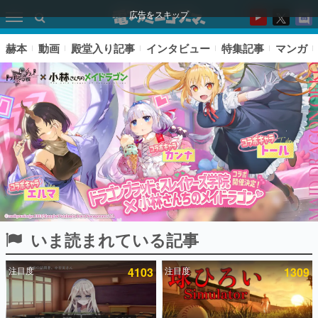
広告をスキップ
赫本
動画
殿堂入り記事
インタビュー
特集記事
マンガ
いま読まれている記事
ピックアップ
注目度
4103
注目度
1309
電ファミのいま読まれている記事ランキング
アプリセール情報