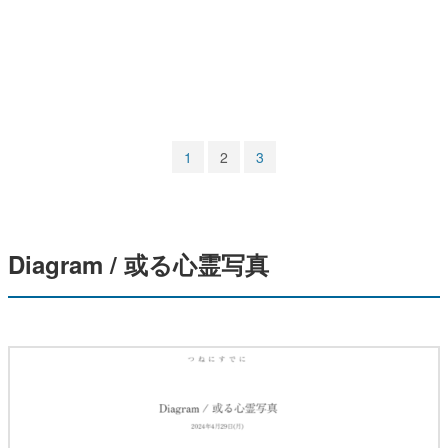
マンガ
女性向け
アプリレビュー
その他
1
2
3
電ファミニコゲーマーとは？
運営：株式会社マレ
Diagram / 或る心霊写真