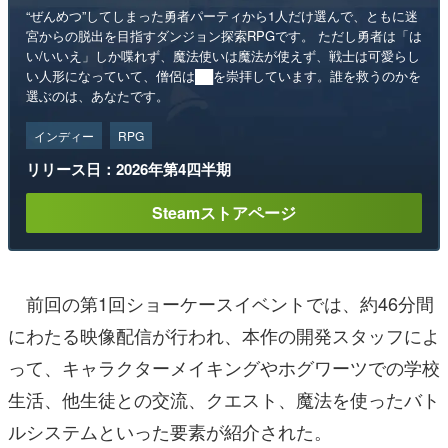
“ぜんめつ”してしまった勇者パーティから1人だけ選んで、ともに迷
宮からの脱出を目指すダンジョン探索RPGです。 ただし勇者は「は
い/いいえ」しか喋れず、魔法使いは魔法が使えず、戦士は可愛らし
い人形になっていて、僧侶は██を崇拝しています。誰を救うのかを
選ぶのは、あなたです。
インディー
RPG
リリース日：2026年第4四半期
Steamストアページ
前回の第1回ショーケースイベントでは、約46分間
にわたる映像配信が行われ、本作の開発スタッフによ
って、キャラクターメイキングやホグワーツでの学校
生活、他生徒との交流、クエスト、魔法を使ったバト
ルシステムといった要素が紹介された。