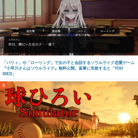
「パリィ」や「ローリング」で女の子と会話するソウルライク恋愛ゲーム
『小早川さんはソウルライク』無料公開。返事に失敗すると「YOU
DIED」
3