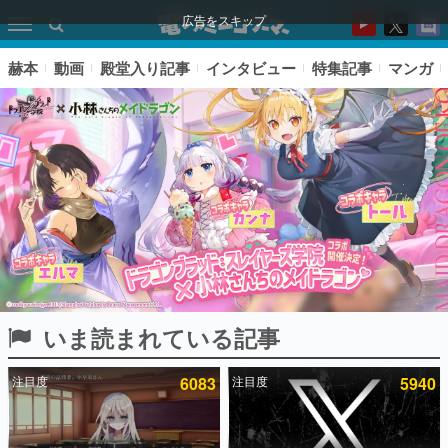
広告をスキップ
赫本
動画
殿堂入り記事
インタビュー
特集記事
マンガ
いま読まれている記事
ピックアップ
注目度
6083
注目度
5940
電ファミのいま読まれている記事ランキング
アプリセール情報