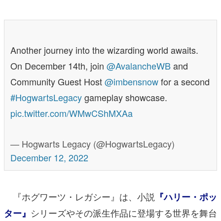
Another journey into the wizarding world awaits.
On December 14th, join
@AvalancheWB
and
Community Guest Host
@imbensnow
for a second
#HogwartsLegacy
gameplay showcase.
pic.twitter.com/WMwCShMXAa
— Hogwarts Legacy (@HogwartsLegacy)
December 12, 2022
『ホグワーツ・レガシー』は、小説
『ハリー・ポッ
シリーズやその派生作品に登場する世界を舞台
ター』