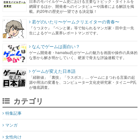
日本のモバイルゲーム史における主要なトピック・タイトルを
網羅するほか、開発者へのインタビューや識者による解説を掲
載。約20年の歴史が一望できる決定版！
若ゲのいたり〜ゲームクリエイターの青春〜
『うつヌケ』『ペンと箸』等で知られるマンガ家・田中圭一先
生によるゲーム業界レポートマンガです。
なんでゲームは面白い？
ゲーム開発者・hamatsu氏がゲームの魅力を画面や操作の具体的
な形から解き明かしていく、硬派で骨太な評論連載です。
ゲームが変えた日本語
「経験値」「裏技」「ラスボス」… ゲームにまつわる言葉の起
源や用法の変遷を、コンピューター文化史研究家・タイニーP氏
が徹底調査。
カテゴリ
特集記事
マンガ
女性向け