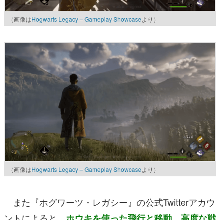
（画像は
Hogwarts Legacy – Gameplay Showcase
より）
（画像は
Hogwarts Legacy – Gameplay Showcase
より）
また『ホグワーツ・レガシー』の公式Twitterアカウ
ントによると、
ホウキを使った飛行と移動、高度な戦