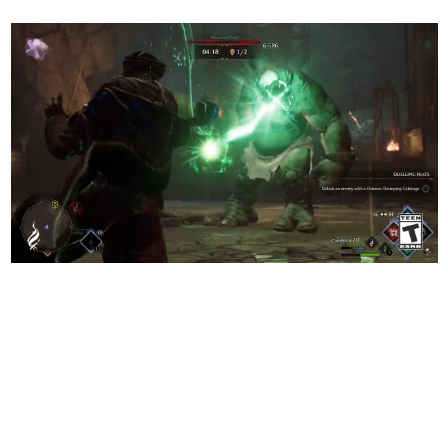
日本のコンテンツ産業やカルチャーに与えた影響を探る企
画です。
日本モバイルゲーム産業史
日本のモバイルゲーム史における主要なトピック・タイト
ルを網羅するほか、開発者へのインタビューや識者による
解説を掲載。約20年の歴史が一望できる決定版！
若ゲのいたり〜ゲームクリエイターの青春〜
『うつヌケ』『ペンと箸』等で知られるマンガ家・田中圭
一先生によるゲーム業界レポートマンガです。
なんでゲームは面白い？
ゲーム開発者・hamatsu氏がゲームの魅力を画面や操作の
具体的な形から解き明かしていく、硬派で骨太な評論連載
です。
ゲームが変えた日本語
「経験値」「裏技」「ラスボス」… ゲームにまつわる言葉
の起源や用法の変遷を、コンピューター文化史研究家・タ
イニーP氏が徹底調査。
カテゴリ
特集記事