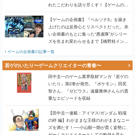
れたこだわりを語り尽くす！【ゲームの企
画書】
【ゲームの企画書】『ペルソナ3』を築き
上げたのは反骨心とリスペクトだった。赤
い企画書のもとに集った“愚連隊”がシリー
ズを生まれ変わらせるまで【橋野桂インタ
ビュー】
ゲームの企画書
の記事一覧
若ゲのいたり〜ゲームクリエイターの青春〜
田中圭一のゲーム業界取材マンガ『若ゲの
いたり』第2巻が発売。『ポケモン』田尻
智さん、『ゼビウス』遠藤雅伸さんらの貴
重なエピソードを収録
【田中圭一連載：アイマス/ガンダム 戦場
の絆 編】わがままな王様のわがままなニー
ズを満たす！──小山順一朗が貫く姿勢に、
ゲームクリエイターとしての矜持を見た