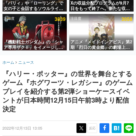
「パリィ」や「ローリング」で
Xの収益分配プログラムが9月7
女の子と会話するソウルライク
日をもって終了へ。新たな収益
インタビュー
恋愛ゲーム『小早川さんはソウ
化制度「Original Content
注目度
3839
注目度
3058
ルライク』無料公開。返事に失
Rewards Program」を発表
連載・特集一覧
敗すると「YOU DIED」
殿堂入り記事
SNS拡散数が数千以上！ ページビュー数万以上！ などな
『機動戦士ガンダム』の「シャ
アニメ『メイドインアビス』第2
ど。多くの人々に読まれた、電ファミ渾身の“殿堂入り”記
ア専用ザクⅡ」をイメージした
期「烈日の黄金郷」の劇場上映
事をまとめました。
散水ホースリールが予約開始。
が決定！レグ役・伊瀬茉莉也さ
本体にはシャアのパーソナルマ
んらが登壇する舞台挨拶も実施
ゲームの企画書
ホーム
ニュース
ークやジオン公国軍のエンブレ
名作ゲームクリエイターの方々に製作時のエピソードをお
聞きし、ヒットする企画（ゲーム）とは何か？を探ってい
ム、型式番号などを配置
『ハリー・ポッター』の世界を舞台とする
きます。
ゲーム『ホグワーツ・レガシー』のゲーム
赫本
この物語を解いてはいけない。『赫本』は、〈試験問題〉
プレイを紹介する第2弾ショーケースイベ
の形をした短編ホラー小説集です。
ントが日本時間12月15日午前3時より配信
決定
新世代に訊く
これからのデジタルゲーム市場を担う若きクリエイター達
の姿を追い、彼らのルーツと情熱を探っていきます。
2022年12月13日 13:05
反応
ゲーム世代の作家たち
ゲームに多大な影響を受けた作家さんに取材し、ゲームが