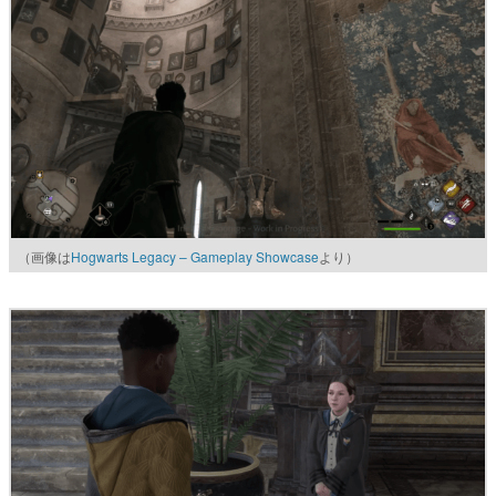
（画像は
Hogwarts Legacy – Gameplay Showcase
より）