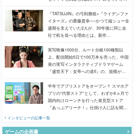
で作り込まれた理由を両ディレクターに聞
く
『TATSUJIN』の弓削雅稔×『ライデンファ
イターズ』の齋藤貴幸──かつて縦シュー全
盛期を支えていた2人が、30年後に同じ会
社で机を並べる理由とは。新作
『TATSUJIN EXTREME』で初タッグを組
んだレジェンド2人に訊く開発秘話
実写映像1000分、ルート分岐100種類以
上。配信開始5日で100万本を売った、中国
発の実写インタラクティブドラマゲーム
『盛世天下：女帝への道II』の、規模が違
うこだわりをプロデューサーに聞いた
半年でアプリストアをオープン？ スマホア
プリの“代替ストア”として、わずか6ヵ月で
国内向けローンチを行った発見型ストア
『あっぷアリーナ！』仕掛け人に話を聞い
てみた
インタビュー
の記事一覧
ゲームの企画書