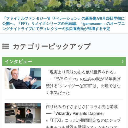
『ファイナルファンタジーⅦ リベレーション』の新映像が8月26日早朝に
公開へ。『FF7』リメイクシリーズの完結編、「gamescom」のオープニ
ングナイトライブにてディレクターの浜口直樹氏が登壇する予定
カテゴリーピックアップ
インタビュー
「現実より意味のある仮想世界を作る」
──『EVE Online』の生みの親が18年掲げ
続ける”クレイジーな宣言”は、比喩ではな
く本気だった
作り込みのすさまじさにコラボ先も驚嘆
──『Wizardry Variants Daphne』
×『FFXI』コラボが期間限定なのにジョブ
もキャラも武器も戦闘システムもワンオフ