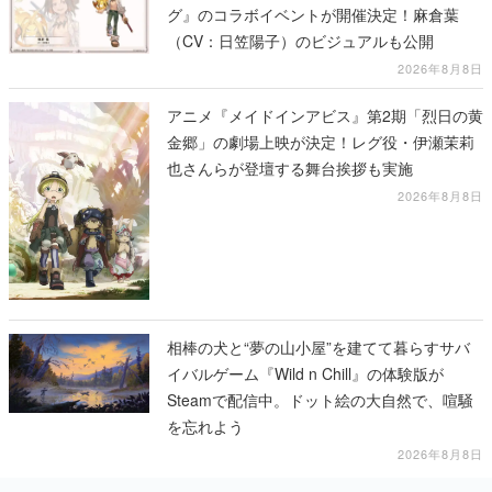
グ』のコラボイベントが開催決定！麻倉葉
（CV：日笠陽子）のビジュアルも公開
2026年8月8日
アニメ『メイドインアビス』第2期「烈日の黄
金郷」の劇場上映が決定！レグ役・伊瀬茉莉
也さんらが登壇する舞台挨拶も実施
2026年8月8日
相棒の犬と“夢の山小屋”を建てて暮らすサバ
イバルゲーム『Wild n Chill』の体験版が
Steamで配信中。ドット絵の大自然で、喧騒
を忘れよう
2026年8月8日