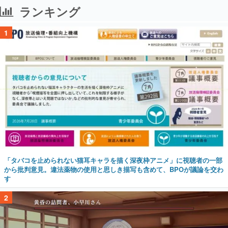
ランキング
1
「タバコを止められない猫耳キャラを描く深夜枠アニメ」に視聴者の一部
から批判意見。違法薬物の使用と思しき描写も含めて、BPOが議論を交わ
す
2