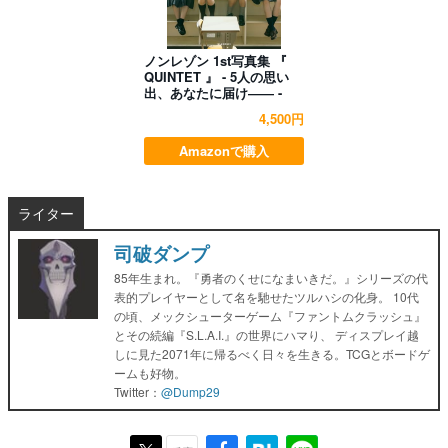
ノンレゾン 1st写真集 『
QUINTET 』 - 5人の思い
出、あなたに届け―― -
4,500円
Amazonで購入
ライター
司破ダンプ
85年生まれ。『勇者のくせになまいきだ。』シリーズの代
表的プレイヤーとして名を馳せたツルハシの化身。 10代
の頃、メックシューターゲーム『ファントムクラッシュ』
とその続編『S.L.A.I.』の世界にハマり、 ディスプレイ越
しに見た2071年に帰るべく日々を生きる。TCGとボードゲ
ームも好物。
Twitter：
@Dump29