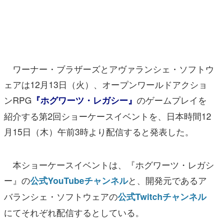
マンガ
女性向け
アプリレビュー
ワーナー・ブラザーズとアヴァランシェ・ソフトウ
その他
ェアは12月13日（火）、オープンワールドアクショ
ンRPG
のゲームプレイを
『ホグワーツ・レガシー』
電ファミニコゲーマーとは？
紹介する第2回ショーケースイベントを、日本時間12
運営：株式会社マレ
月15日（木）午前3時より配信すると発表した。
本ショーケースイベントは、『ホグワーツ・レガシ
ー』の
と、開発元であるア
公式YouTubeチャンネル
バランシェ・ソフトウェアの
公式Twitchチャンネル
にてそれぞれ配信するとしている。