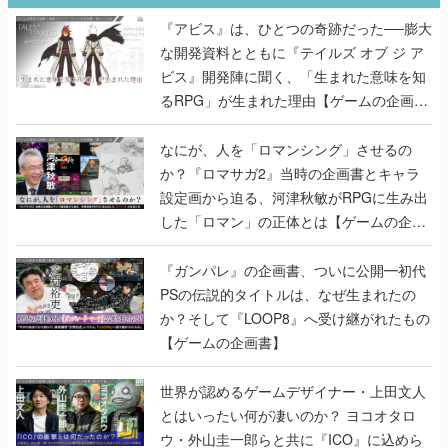
『アビス』は、ひとつの奇跡だった──膨大
な開発資料とともに『テイルズ オブ ジ ア
ビス』開発陣に聞く、「生まれた意味を知
るRPG」が生まれた理由【ゲームの企画
書】
なにが、人を「ロマンシング」させるの
か？『ロマサガ2』当時の企画書とキャラ
設定画から迫る、河津秋敏がRPGに生み出
した「ロマン」の正体とは【ゲームの企画
書】
『ガンパレ』の企画書、ついに公開━初代
PSの伝説的タイトルは、なぜ生まれたの
か？そして『LOOP8』へ受け継がれたもの
【ゲームの企画書】
世界が認めるゲームデザイナー・上田文人
とはいったい何が凄いのか？ ヨコオタロ
ウ・外山圭一郎らと共に『ICO』に込めら