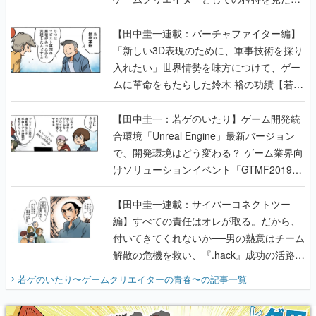
【若ゲのいたり最終回】
【田中圭一連載：バーチャファイター編】
「新しい3D表現のために、軍事技術を採り
入れたい」世界情勢を味方につけて、ゲー
ムに革命をもたらした鈴木 裕の功績【若ゲ
のいたり】
【田中圭一：若ゲのいたり】ゲーム開発統
合環境「Unreal Engine」最新バージョン
で、開発環境はどう変わる？ ゲーム業界向
けソリューションイベント「GTMF2019」
に行って、より理解を深めよう【PR】
【田中圭一連載：サイバーコネクトツー
編】すべての責任はオレが取る。だから、
付いてきてくれないか──男の熱意はチーム
解散の危機を救い、『.hack』成功の活路を
開く。業界の快男児・松山 洋に流れる血は
若ゲのいたり〜ゲームクリエイターの青春〜
の記事一覧
『少年ジャンプ』色だった【若ゲのいた
り】