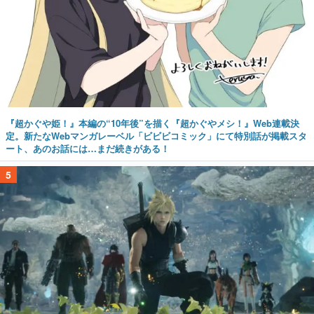
『超かぐや姫！』本編の“10年後”を描く『超かぐやメシ！』Web連載決
定。新たなWebマンガレーベル「ビビビコミック」にて特別話が掲載スタ
ート、あのお話には…まだ続きがある！
5