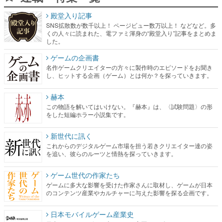
殿堂入り記事
SNS拡散数が数千以上！ ページビュー数万以上！ などなど。多
くの人々に読まれた、電ファミ渾身の“殿堂入り”記事をまとめま
した。
ゲームの企画書
名作ゲームクリエイターの方々に製作時のエピソードをお聞き
し、ヒットする企画（ゲーム）とは何か？を探っていきます。
赫本
この物語を解いてはいけない。『赫本』は、〈試験問題〉の形
をした短編ホラー小説集です。
新世代に訊く
これからのデジタルゲーム市場を担う若きクリエイター達の姿
を追い、彼らのルーツと情熱を探っていきます。
ゲーム世代の作家たち
ゲームに多大な影響を受けた作家さんに取材し、ゲームが日本
のコンテンツ産業やカルチャーに与えた影響を探る企画です。
日本モバイルゲーム産業史