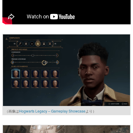
（画像は
Hogwarts Legacy – Gameplay Showcase
より）