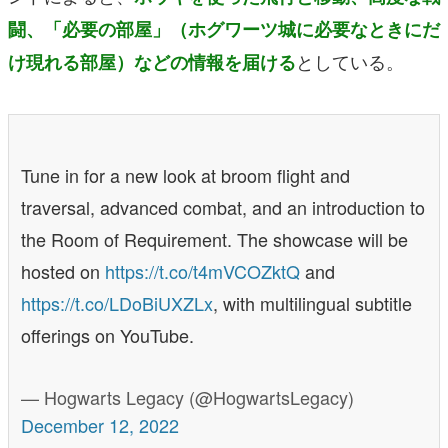
闘、「必要の部屋」
（ホグワーツ城に必要なときにだ
としている。
け現れる部屋）などの情報を届ける
Tune in for a new look at broom flight and
traversal, advanced combat, and an introduction to
the Room of Requirement. The showcase will be
hosted on
https://t.co/t4mVCOZktQ
and
https://t.co/LDoBiUXZLx
, with multilingual subtitle
offerings on YouTube.
— Hogwarts Legacy (@HogwartsLegacy)
December 12, 2022