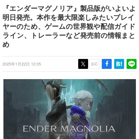
式リリースを記念したキャンペ
日本のコンテンツ産業やカルチャーに与えた影響を探る企
『エンダーマグノリア』製品版がいよいよ
ーン
画です。
明日発売。本作を最大限楽しみたいプレイ
日本モバイルゲーム産業史
ヤーのため、ゲームの世界観や配信ガイド
日本のモバイルゲーム史における主要なトピック・タイト
ルを網羅するほか、開発者へのインタビューや識者による
ライン、トレーラーなど発売前の情報まと
解説を掲載。約20年の歴史が一望できる決定版！
め
若ゲのいたり〜ゲームクリエイターの青春〜
『うつヌケ』『ペンと箸』等で知られるマンガ家・田中圭
一先生によるゲーム業界レポートマンガです。
2025年1月22日 12:05
反応
なんでゲームは面白い？
ゲーム開発者・hamatsu氏がゲームの魅力を画面や操作の
具体的な形から解き明かしていく、硬派で骨太な評論連載
です。
ゲームが変えた日本語
「経験値」「裏技」「ラスボス」… ゲームにまつわる言葉
の起源や用法の変遷を、コンピューター文化史研究家・タ
イニーP氏が徹底調査。
カテゴリ
特集記事