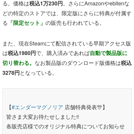
る。価格は
。さらにAmazonやebitenな
税込1万230円
どの特定のストアでは、限定版にさらに特典が付属す
る
の販売も行われている。
「限定セット」
また、現在Steamにて配信されている早期アクセス版
は
で、購入済みであれば
税込1980円
自動で製品版に
なお製品版のダウンロード版価格は
切り替わる。
税込
となっている。
3278円
【
#エンダーマグノリア
店舗特典発表🎊】
皆さま大変お待たせしました‼️
各販売店様でのオリジナル特典についてお知らせ