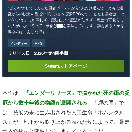
“ぜんめつ”してしまった勇者パーティから1人だけ選んで、ともに迷
宮からの脱出を目指すダンジョン探索RPGです。 ただし勇者は「は
い/いいえ」しか喋れず、魔法使いは魔法が使えず、戦士は可愛らし
い人形になっていて、僧侶は██を崇拝しています。誰を救うのかを
選ぶのは、あなたです。
インディー
RPG
リリース日：2026年第4四半期
Steamストアページ
本作は、
『エンダーリリーズ』で描かれた死の雨の災
「煙の国」で
厄から数十年後の物語が展開される。
は、発展の末に生み出された人工生命「ホムンクル
ス」が、地下から吹き上がる穢れた煙によって、暴走
する怪物へと変貌してしまっているようだ。