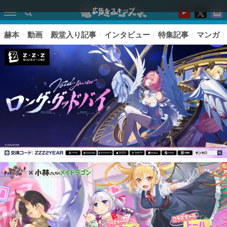
広告をスキップ
赫本
動画
殿堂入り記事
インタビュー
特集記事
マンガ
ピックアップ
電ファミのいま読まれている記事ランキング
アプリセール情報