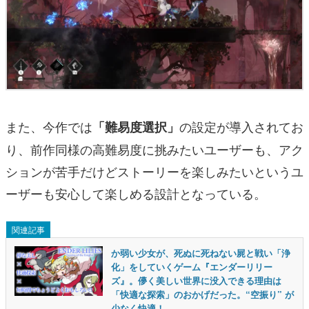
また、今作では
の設定が導入されてお
「難易度選択」
り、前作同様の高難易度に挑みたいユーザーも、アク
ションが苦手だけどストーリーを楽しみたいというユ
ーザーも安心して楽しめる設計となっている。
関連記事
か弱い少女が、死ぬに死ねない屍と戦い「浄
化」をしていくゲーム『エンダーリリー
ズ』。儚く美しい世界に没入できる理由は
「快適な探索」のおかげだった。“空振り” が
少なく快適！