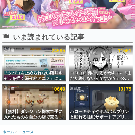
インタビュー
連載・特集一覧
殿堂入り記事
いま読まれている記事
SNS拡散数が数千以上！ ページビュー数万以上！ などな
ど。多くの人々に読まれた、電ファミ渾身の“殿堂入り”記
事をまとめました。
注目度
24585
注目度
11561
ゲームの企画書
名作ゲームクリエイターの方々に製作時のエピソードをお
聞きし、ヒットする企画（ゲーム）とは何か？を探ってい
「タバコを止められない猫耳キ
コロコロ初のゆるかわ4コマ『ま
きます。
ャラを描く深夜枠アニメ」に視
だサ終しないんですか？』公開
赫本
聴者の一部から批判意見。違法
スタート。主人公は新入社員の
この物語を解いてはいけない。『赫本』は、〈試験問題〉
注目度
10648
注目度
10175
薬物の使用と思わしき描写も含
侘石ダイヤ、ゲーム会社を舞台
の形をした短編ホラー小説集です。
めて、BPOが議論を交わす
にトラブルへ対応する社員たち
を描く
新世代に訊く
【無料】ダンジョン探索で手に
ハローキティやポムポムプリン
これからのデジタルゲーム市場を担う若きクリエイター達
の姿を追い、彼らのルーツと情熱を探っていきます。
入れたものを自分の店で売るゲ
と眠れる睡眠サポートアプリ
ーム『Moonlighter』がSteam
『ゆめたび』が配信中。キャラ
にて無料配布中！続編
ごとのASMRや目覚ましアラー
ゲーム世代の作家たち
ホーム
ニュース
『Moonlighter 2』の9月2日正
ムも搭載
ゲームに多大な影響を受けた作家さんに取材し、ゲームが