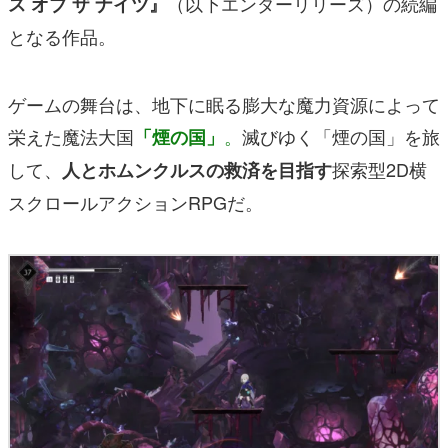
（以下エンダーリリーズ）の続編
ス オブ ザ ナイツ』
となる作品。
ゲームの舞台は、地下に眠る膨大な魔力資源によって
栄えた魔法大国
。
滅びゆく「煙の国」を旅
「煙の国」
して、
探索型2D横
人とホムンクルスの救済を目指す
スクロールアクションRPGだ。