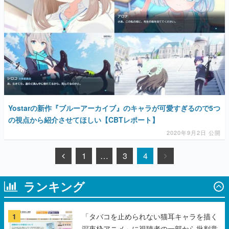
Yostarの新作『ブルーアーカイブ』のキャラが可愛すぎるので5つ
の視点から紹介させてほしい【CBTレポート】
2020年9月2日 公開
1
…
3
4
ランキング
1
「タバコを止められない猫耳キャラを描く
深夜枠アニメ」に視聴者の一部から批判意