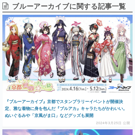
ブルーアーカイブに関する記事一覧
日本のコンテンツ産業やカルチャーに与えた影響を探る企
画です。
日本モバイルゲーム産業史
日本のモバイルゲーム史における主要なトピック・タイト
ルを網羅するほか、開発者へのインタビューや識者による
解説を掲載。約20年の歴史が一望できる決定版！
若ゲのいたり〜ゲームクリエイターの青春〜
『うつヌケ』『ペンと箸』等で知られるマンガ家・田中圭
一先生によるゲーム業界レポートマンガです。
なんでゲームは面白い？
ゲーム開発者・hamatsu氏がゲームの魅力を画面や操作の
具体的な形から解き明かしていく、硬派で骨太な評論連載
です。
ゲームが変えた日本語
「経験値」「裏技」「ラスボス」… ゲームにまつわる言葉
『ブルーアーカイブ』京都でスタンプラリーイベントが開催決
の起源や用法の変遷を、コンピューター文化史研究家・タ
イニーP氏が徹底調査。
定、雅な着物に身を包んだ『ブルアカ』キャラたちがかわいい。
ぬいぐるみや「京風がま口」などグッズも展開
カテゴリ
2024年3月25日 公開
特集記事