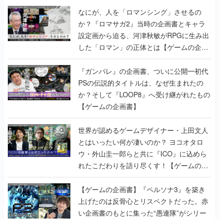
なにが、人を「ロマンシング」させるの
か？『ロマサガ2』当時の企画書とキャラ
設定画から迫る、河津秋敏がRPGに生み出
した「ロマン」の正体とは【ゲームの企画
書】
『ガンパレ』の企画書、ついに公開━初代
PSの伝説的タイトルは、なぜ生まれたの
か？そして『LOOP8』へ受け継がれたもの
【ゲームの企画書】
世界が認めるゲームデザイナー・上田文人
とはいったい何が凄いのか？ ヨコオタロ
ウ・外山圭一郎らと共に『ICO』に込めら
れたこだわりを語り尽くす！【ゲームの企
画書】
【ゲームの企画書】『ペルソナ3』を築き
上げたのは反骨心とリスペクトだった。赤
い企画書のもとに集った“愚連隊”がシリー