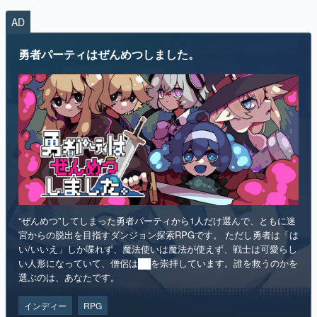
AD
勇者パーティはぜんめつしました。
“ぜんめつ”してしまった勇者パーティから1人だけ選んで、ともに迷
宮からの脱出を目指すダンジョン探索RPGです。 ただし勇者は「は
い/いいえ」しか喋れず、魔法使いは魔法が使えず、戦士は可愛らし
い人形になっていて、僧侶は██を崇拝しています。誰を救うのかを
選ぶのは、あなたです。
インディー
RPG