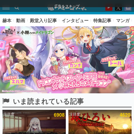
広告をスキップ
赫本
動画
殿堂入り記事
インタビュー
特集記事
マンガ
いま読まれている記事
ピックアップ
注目度
6908
注目度
4620
電ファミのいま読まれている記事ランキング
アプリセール情報