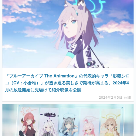
マンガ
女性向け
アプリレビュー
その他
電ファミニコゲーマーとは？
運営：株式会社マレ
『ブルーアーカイブ The Animation』の代表的キャラ「砂狼シロ
コ（CV：小倉唯）」が透き通る美しさで期待が高まる。2024年4
月の放送開始に先駆けて紹介映像を公開
2024年2月5日 公開