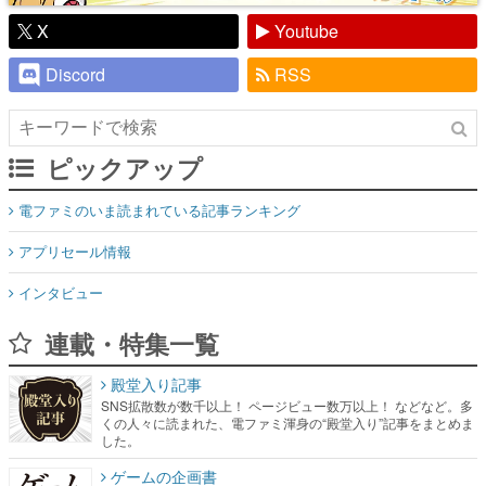
X
Youtube
Discord
RSS
ピックアップ
電ファミのいま読まれている記事ランキング
アプリセール情報
インタビュー
連載・特集一覧
殿堂入り記事
SNS拡散数が数千以上！ ページビュー数万以上！ などなど。多
くの人々に読まれた、電ファミ渾身の“殿堂入り”記事をまとめま
した。
ゲームの企画書