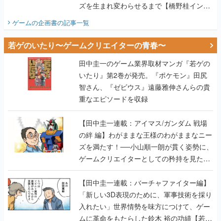
ズを生まれ変わらせるまで【橋野桂インタ
ビュー】
ゲームの企画書
の記事一覧
若ゲのいたり〜ゲームクリエイターの青春〜
田中圭一のゲーム業界取材マンガ『若ゲの
いたり』第2巻が発売。『ポケモン』田尻
智さん、『ゼビウス』遠藤雅伸さんらの貴
重なエピソードを収録
【田中圭一連載：アイマス/ガンダム 戦場
の絆 編】わがままな王様のわがままなニー
ズを満たす！──小山順一朗が貫く姿勢に、
ゲームクリエイターとしての矜持を見た
【若ゲのいたり最終回】
【田中圭一連載：バーチャファイター編】
「新しい3D表現のために、軍事技術を採り
入れたい」世界情勢を味方につけて、ゲー
ムに革命をもたらした鈴木 裕の功績【若ゲ