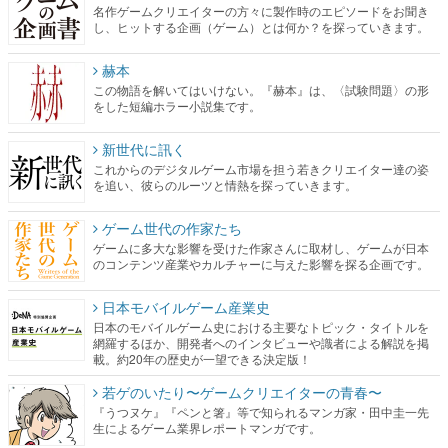
名作ゲームクリエイターの方々に製作時のエピソードをお聞き
し、ヒットする企画（ゲーム）とは何か？を探っていきます。
赫本
この物語を解いてはいけない。『赫本』は、〈試験問題〉の形
をした短編ホラー小説集です。
新世代に訊く
これからのデジタルゲーム市場を担う若きクリエイター達の姿
を追い、彼らのルーツと情熱を探っていきます。
ゲーム世代の作家たち
ゲームに多大な影響を受けた作家さんに取材し、ゲームが日本
のコンテンツ産業やカルチャーに与えた影響を探る企画です。
日本モバイルゲーム産業史
日本のモバイルゲーム史における主要なトピック・タイトルを
網羅するほか、開発者へのインタビューや識者による解説を掲
載。約20年の歴史が一望できる決定版！
若ゲのいたり〜ゲームクリエイターの青春〜
『うつヌケ』『ペンと箸』等で知られるマンガ家・田中圭一先
生によるゲーム業界レポートマンガです。