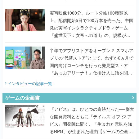
『TATSUJIN EXTREME』で初タッグを組
んだレジェンド2人に訊く開発秘話
実写映像1000分、ルート分岐100種類以
上。配信開始5日で100万本を売った、中国
発の実写インタラクティブドラマゲーム
『盛世天下：女帝への道II』の、規模が違
うこだわりをプロデューサーに聞いた
半年でアプリストアをオープン？ スマホア
プリの“代替ストア”として、わずか6ヵ月で
国内向けローンチを行った発見型ストア
『あっぷアリーナ！』仕掛け人に話を聞い
てみた
インタビュー
の記事一覧
ゲームの企画書
『アビス』は、ひとつの奇跡だった──膨大
な開発資料とともに『テイルズ オブ ジ ア
ビス』開発陣に聞く、「生まれた意味を知
るRPG」が生まれた理由【ゲームの企画
書】