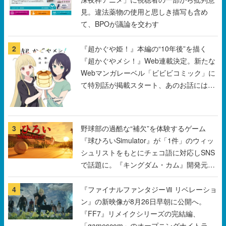
見。違法薬物の使用と思しき描写も含め
て、BPOが議論を交わす
2
『超かぐや姫！』本編の“10年後”を描く
『超かぐやメシ！』Web連載決定。新たな
Webマンガレーベル「ビビビコミック」に
て特別話が掲載スタート、あのお話には…
まだ続きがある！
3
野球部の過酷な“補欠”を体験するゲーム
『球ひろいSimulator』が「1件」のウィッ
シュリストをもとにチェコ語に対応しSNS
で話題に。『キングダム・カム』開発元や
チェコのプロ野球選手から称賛の声
4
『ファイナルファンタジーⅦ リベレーショ
ン』の新映像が8月26日早朝に公開へ。
『FF7』リメイクシリーズの完結編、
「gamescom」のオープニングナイトライ