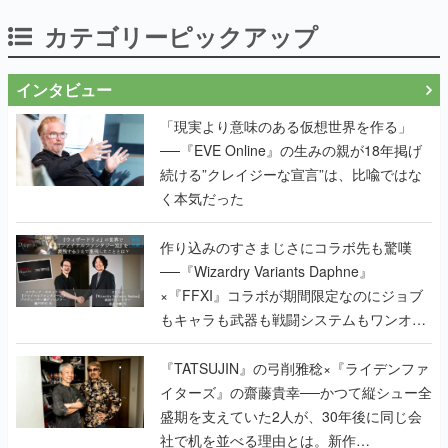
カテゴリーピックアップ
インタビュー
「現実より意味のある仮想世界を作る」
──『EVE Online』の生みの親が18年掲げ
続ける”クレイジーな宣言”は、比喩ではな
く本気だった
作り込みのすさまじさにコラボ先も驚嘆
──『Wizardry Variants Daphne』
×『FFXI』コラボが期間限定なのにジョブ
もキャラも武器も戦闘システムもワンオフ
で作り込まれた理由を両ディレクターに聞
く
『TATSUJIN』の弓削雅稔×『ライデンファ
イターズ』の齋藤貴幸──かつて縦シュー全
盛期を支えていた2人が、30年後に同じ会
社で机を並べる理由とは。新作