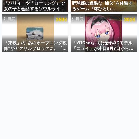
「パリィ」や「ローリング」で
野球部の過酷な“補欠”を体験す
女の子と会話するソウルライク
るゲーム『球ひろい
インタビュー
恋愛ゲーム『小早川さんはソウ
Simulator』が「1件」のウィッ
注目度
3696
注目度
3036
ルライク』無料公開。返事に失
シュリストをもとにチェコ語に
連載・特集一覧
敗すると「YOU DIED」
対応しSNSで話題に。『キング
ダム・カム』開発元やチェコの
殿堂入り記事
プロ野球選手から称賛の声
SNS拡散数が数千以上！ ページビュー数万以上！ などな
「東映」の“あのオープニング映
『VRChat』向け新作3Dモデル
ど。多くの人々に読まれた、電ファミ渾身の“殿堂入り”記
像”がアクリルブロックに。「東
「ニュイ」が本日8月7日から
事をまとめました。
映ヒストリカル グッズコレクシ
BOOTHにて発売。瞳に光る星
ョン」が8月下旬より発売
や感情豊かな表情が、小悪魔か
ゲームの企画書
わいい
名作ゲームクリエイターの方々に製作時のエピソードをお
聞きし、ヒットする企画（ゲーム）とは何か？を探ってい
きます。
赫本
この物語を解いてはいけない。『赫本』は、〈試験問題〉
の形をした短編ホラー小説集です。
新世代に訊く
これからのデジタルゲーム市場を担う若きクリエイター達
の姿を追い、彼らのルーツと情熱を探っていきます。
ゲーム世代の作家たち
ゲームに多大な影響を受けた作家さんに取材し、ゲームが