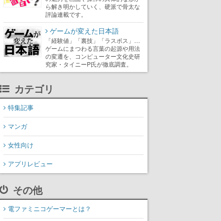
ら解き明かしていく、硬派で骨太な
評論連載です。
ゲームが変えた日本語
「経験値」「裏技」「ラスボス」…
ゲームにまつわる言葉の起源や用法
の変遷を、コンピューター文化史研
究家・タイニーP氏が徹底調査。
カテゴリ
特集記事
マンガ
女性向け
アプリレビュー
その他
電ファミニコゲーマーとは？