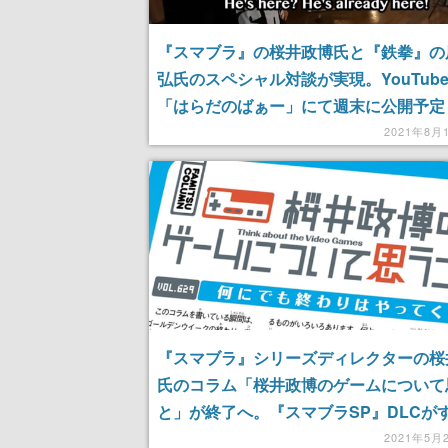
『スマブラ』の桜井政博氏と『鉄拳』の
弘氏のスペシャル対談が実現。YouTub
「はらだのばぁー」にて週末に公開予定
2021年8月
『スマブラ』シリーズディレクターの桜
氏のコラム「桜井政博のゲームについて
と」が終了へ。『スマブラSP』DLCが
配信されたあとしばらく後に
2021年5月