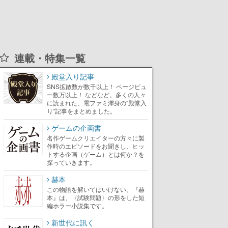
連載・特集一覧
殿堂入り記事
SNS拡散数が数千以上！ ページビュ
ー数万以上！ などなど。多くの人々
に読まれた、電ファミ渾身の“殿堂入
り”記事をまとめました。
ゲームの企画書
名作ゲームクリエイターの方々に製
作時のエピソードをお聞きし、ヒッ
トする企画（ゲーム）とは何か？を
探っていきます。
赫本
この物語を解いてはいけない。『赫
本』は、〈試験問題〉の形をした短
編ホラー小説集です。
新世代に訊く