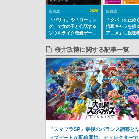
2629
注目度
注目度
「パリィ」や「ローリン
「タバコを止め
グ」で女の子と会話する
猫耳キャラを描
ソウルライク恋愛ゲーム
アニメ」に視聴
『小早川さんはソウルラ
から批判意見。
イク』無料公開。返事に
の使用と思しき
桜井政博に関する記事一覧
失敗すると「YOU
めて、BPOが議
DIED」
す
『スマブラSP』最後のバランス調整と
ップデートが配信開始。ディレクターで