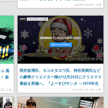
2020年9月26日 公開
桜井政博氏、ヨコオタロウ氏、神谷英樹氏など
ム 風
の豪華クリエイター陣が12月24日にクリスマス
！ 新
番組を実施へ。『よーすぴサンタ ～1970年生
まれのクリエーターと過ごすクリスマスナイト
2019年12月13日 公開
16日 公開
～』配信予定