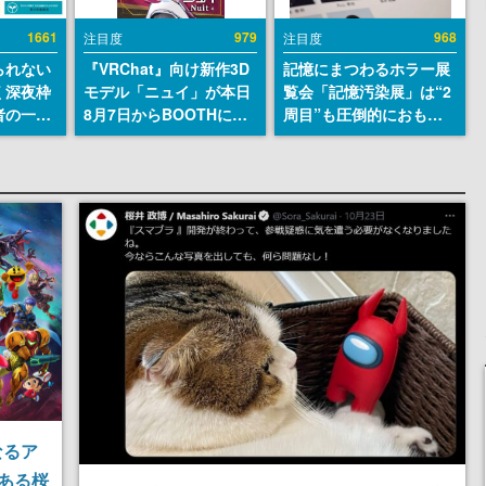
1661
979
968
注目度
注目度
られない
『VRChat』向け新作3D
記憶にまつわるホラー展
く深夜枠
モデル「ニュイ」が本日
覧会「記憶汚染展」は“2
者の一部
8月7日からBOOTHにて
周目”も圧倒的におもし
違法薬物
発売。瞳に光る星や感情
ろい。自分の記憶が“汚
描写も含
豊かな表情が、小悪魔か
染された”ことに気づい
論を交わ
わいい
た瞬間、展示の意味が変
わる。1周目はホラーと
して、2周目はミステリ
ーの解決編として【ネタ
バレあり】
なるア
ある桜