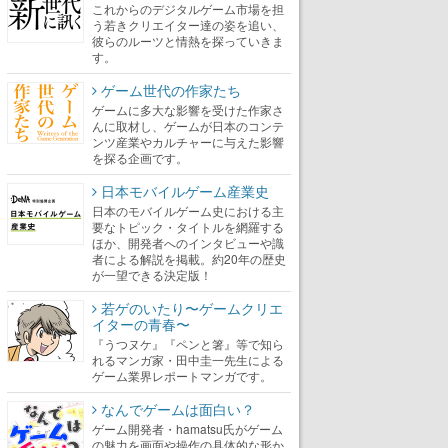
これからのデジタルゲーム市場を担
う若きクリエイター達の姿を追い、
彼らのルーツと情熱を探っていきま
す。
ゲーム世代の作家たち
ゲームに多大な影響を受けた作家さ
んに取材し、ゲームが日本のコンテ
ンツ産業やカルチャーに与えた影響
を探る企画です。
日本モバイルゲーム産業史
日本のモバイルゲーム史における主
要なトピック・タイトルを網羅する
ほか、開発者へのインタビューや識
者による解説を掲載。約20年の歴史
が一望できる決定版！
若ゲのいたり〜ゲームクリエ
イターの青春〜
『うつヌケ』『ペンと箸』等で知ら
れるマンガ家・田中圭一先生による
ゲーム業界レポートマンガです。
なんでゲームは面白い？
ゲーム開発者・hamatsu氏がゲーム
の魅力を画面や操作の具体的な形か