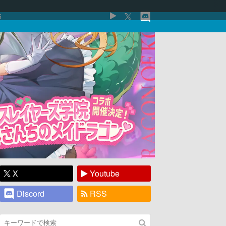
5
X
Youtube
Discord
RSS