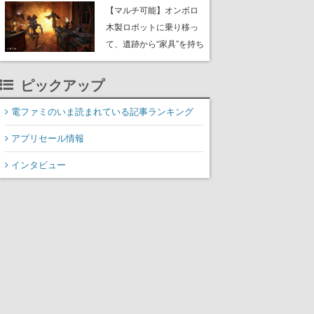
や大きな貝も
【マルチ可能】オンボロ
木製ロボットに乗り移っ
て、遺跡から“家具”を持ち
帰るホラーアクションゲ
ーム『GRAIN ROT』が本
ピックアップ
日8月8日Steamにて発
売。迫る“腐敗”から逃げ延
電ファミのいま読まれている記事ランキング
び、持ち帰った家具で基
アプリセール情報
地を再建
インタビュー