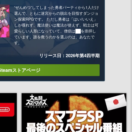
“ぜんめつ”してしまった勇者パーティから1人だけ
選んで、ともに迷宮からの脱出を目指すダンジョ
ン探索RPGです。 ただし勇者は「はい/いいえ」
しか喋れず、魔法使いは魔法が使えず、戦士は可
愛らしい人形になっていて、僧侶は██を崇拝し
ています。誰を救うのかを選ぶのは、あなたで
す。
リリース日：2026年第4四半期
Steamストアページ