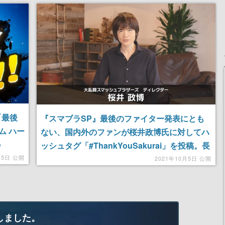
「最後
『スマブラSP』最後のファイター発表にとも
ム ハー
ない、国内外のファンが桜井政博氏に対してハ
の
ッシュタグ「#ThankYouSakurai」を投稿。長
きにわたる氏の貢献を感謝
月5日 公開
2021年10月5日 公開
しました。