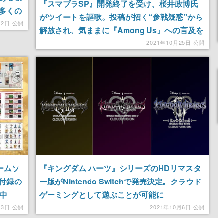
『スマブラSP』開発終了を受け、桜井政博氏
多くの
がツイートを謳歌。投稿が招く“参戦疑惑”から
月2日 公開
解放され、気ままに『Among Us』への言及を
楽しむ
2021年10月25日 公開
ームソ
『キングダム ハーツ』シリーズのHDリマスタ
付録の
ー版がNintendo Switchで発売決定。クラウド
中
ゲーミングとして遊ぶことが可能に
13日 公開
2021年10月6日 公開