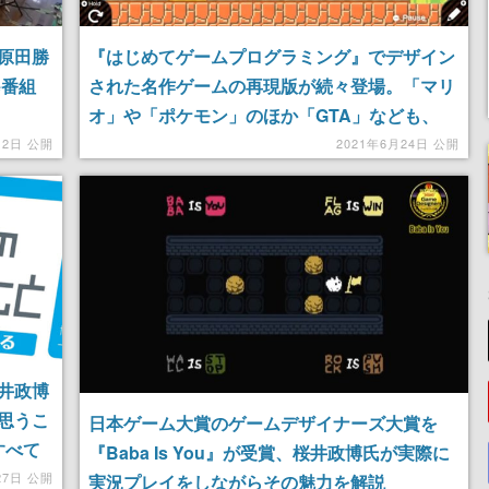
原田勝
『はじめてゲームプログラミング』でデザイン
e番組
された名作ゲームの再現版が続々登場。「マリ
オ」や「ポケモン」のほか「GTA」なども、
「スマブラ」シリーズの生みの親の桜井政博氏
12日 公開
2021年6月24日 公開
も試作のデモ映像を発表
井政博
思うこ
日本ゲーム大賞のゲームデザイナーズ大賞を
すべて
『Baba Is You』が受賞、桜井政博氏が実際に
27日 公開
実況プレイをしながらその魅力を解説