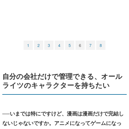
マンガ
女性向け
アプリレビュー
その他
1
2
3
4
5
6
7
8
電ファミニコゲーマーとは？
運営：株式会社マレ
自分の会社だけで管理できる、オール
ライツのキャラクターを持ちたい
──いまでは特にですけど、漫画は漫画だけで完結し
ないじゃないですか。アニメになってゲームになっ