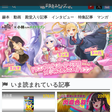
広告をスキップ
赫本
動画
殿堂入り記事
インタビュー
特集記事
マンガ
いま読まれている記事
ピックアップ
注目度
37620
注目度
22638
電ファミのいま読まれている記事ランキング
アプリセール情報