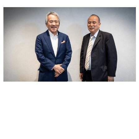
日本のコンテンツ産業やカルチャーに与えた影響を探る企
画です。
日本モバイルゲーム産業史
日本のモバイルゲーム史における主要なトピック・タイト
ルを網羅するほか、開発者へのインタビューや識者による
解説を掲載。約20年の歴史が一望できる決定版！
若ゲのいたり〜ゲームクリエイターの青春〜
『うつヌケ』『ペンと箸』等で知られるマンガ家・田中圭
一先生によるゲーム業界レポートマンガです。
なんでゲームは面白い？
ゲーム開発者・hamatsu氏がゲームの魅力を画面や操作の
具体的な形から解き明かしていく、硬派で骨太な評論連載
です。
ゲームが変えた日本語
「経験値」「裏技」「ラスボス」… ゲームにまつわる言葉
の起源や用法の変遷を、コンピューター文化史研究家・タ
イニーP氏が徹底調査。
カテゴリ
特集記事