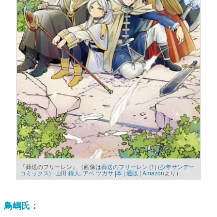
『葬送のフリーレン』（画像は
葬送のフリーレン (1) (少年サンデー
コミックス) | 山田 鐘人, アベ ツカサ |本 | 通販 | Amazon
より）
鳥嶋氏：