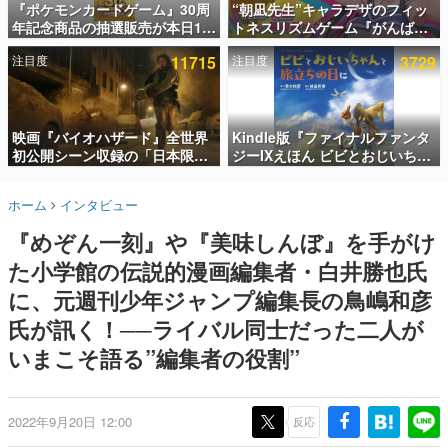
『ポケモンカードゲーム』30周
“朝凪先生”キャラデザのフィッ
年記念商品の抽選販売が本日12
トネスリズムゲーム『がんば
インタビュー
時より開始。拡張パック「30th
れ！チアリズム』Steamストア
注目度
11715
注目度
3729
CELEBRATION」のボックス
ページが公開。キャラクターの
連載・特集一覧
に、「プレミアムデッキセット
CVは陽向葵ゅかさん
エーフィ・ブラッキー」
殿堂入り記事
「FUTURISTIC BOX」の計3商
SNS拡散数が数千以上！ ページビュー数万以上！ などな
品
映画『バイオハザード』全世界
Kindle版『ファイナルファンタ
ど。多くの人々に読まれた、電ファミ渾身の“殿堂入り”記
初公開シーン収録の「日本限
ジーIXえほん ビビとおじいちゃ
事をまとめました。
定」予告映像が解禁。バイオの
んと旅立ちの日に』が半額の
日（8月10日）にあわせて、
「660円」となるセールが開催
ゲームの企画書
ホーム
インタビュー
「ラクーンシティ総合病院」へ
中。原作スタッフの青木和彦氏
名作ゲームクリエイターの方々に製作時のエピソードをお
聞きし、ヒットする企画（ゲーム）とは何か？を探ってい
行く配達人の姿が披露
と板鼻利幸氏による「ビビ」の
『めぞん一刻』や『美味しんぼ』を手がけ
きます。
前日譚
た小学館の伝説的漫画編集者・白井勝也氏
赫本
この物語を解いてはいけない。『赫本』は、〈試験問題〉
に、元週刊少年ジャンプ編集長の鳥嶋和彦
の形をした短編ホラー小説集です。
氏が訊く！──ライバル同士だった二人が
いまこそ語る”編集者の役割”
新世代に訊く
これからのデジタルゲーム市場を担う若きクリエイター達
の姿を追い、彼らのルーツと情熱を探っていきます。
2022年9月20日 12:00
反応
ゲーム世代の作家たち
ゲームに多大な影響を受けた作家さんに取材し、ゲームが