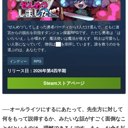
“ぜんめつ”してしまった勇者パーティから1人だけ選んで、ともに迷
宮からの脱出を目指すダンジョン探索RPGです。 ただし勇者は「は
い/いいえ」しか喋れず、魔法使いは魔法が使えず、戦士は可愛らし
い人形になっていて、僧侶は██を崇拝しています。誰を救うのかを
選ぶのは、あなたです。
インディー
RPG
リリース日：2026年第4四半期
Steamストアページ
──オールライツにするにあたって、先生方に対して
何をもって説得するか、みたいな話がすごく面倒なこ
とだというのは、理解できるんです。まぁ、お金を払