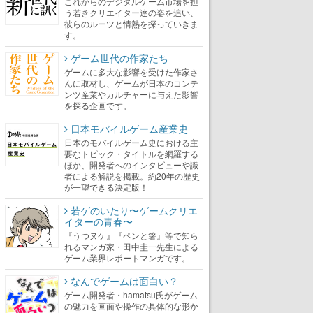
これからのデジタルゲーム市場を担
う若きクリエイター達の姿を追い、
彼らのルーツと情熱を探っていきま
す。
ゲーム世代の作家たち
ゲームに多大な影響を受けた作家さ
んに取材し、ゲームが日本のコンテ
ンツ産業やカルチャーに与えた影響
を探る企画です。
日本モバイルゲーム産業史
日本のモバイルゲーム史における主
要なトピック・タイトルを網羅する
ほか、開発者へのインタビューや識
者による解説を掲載。約20年の歴史
が一望できる決定版！
若ゲのいたり〜ゲームクリエ
イターの青春〜
『うつヌケ』『ペンと箸』等で知ら
れるマンガ家・田中圭一先生による
ゲーム業界レポートマンガです。
なんでゲームは面白い？
ゲーム開発者・hamatsu氏がゲーム
の魅力を画面や操作の具体的な形か