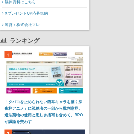
媒体資料はこちら
XプレゼントCP応募規約
運営：株式会社マレ
ランキング
1
「タバコを止められない猫耳キャラを描く深
夜枠アニメ」に視聴者の一部から批判意見。
違法薬物の使用と思しき描写も含めて、BPO
が議論を交わす
2