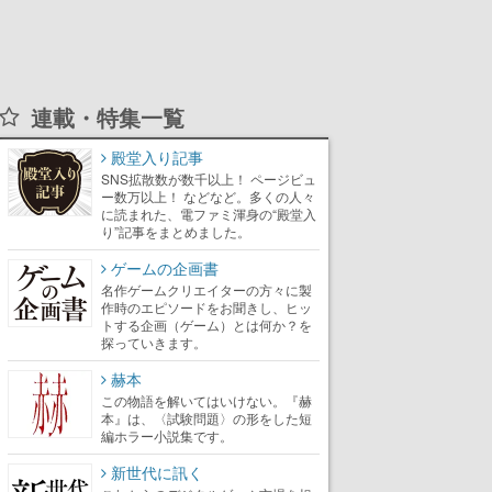
連載・特集一覧
殿堂入り記事
SNS拡散数が数千以上！ ページビュ
ー数万以上！ などなど。多くの人々
に読まれた、電ファミ渾身の“殿堂入
り”記事をまとめました。
ゲームの企画書
名作ゲームクリエイターの方々に製
作時のエピソードをお聞きし、ヒッ
トする企画（ゲーム）とは何か？を
探っていきます。
赫本
この物語を解いてはいけない。『赫
本』は、〈試験問題〉の形をした短
編ホラー小説集です。
新世代に訊く