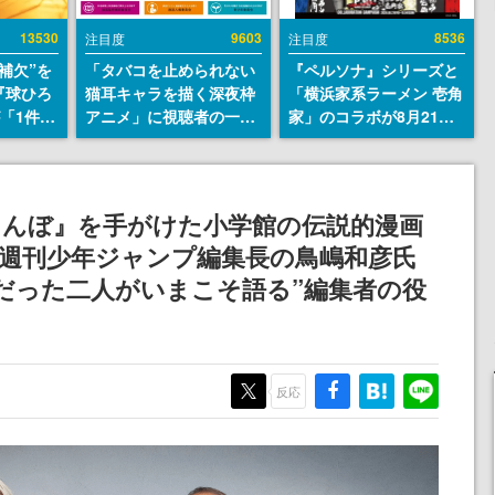
13530
9603
8536
注目度
注目度
補欠”を
「タバコを止められない
『ペルソナ』シリーズと
『球ひろ
猫耳キャラを描く深夜枠
「横浜家系ラーメン 壱角
』が「1件」
アニメ」に視聴者の一部
家」のコラボが8月21日
ストをも
から批判意見。違法薬物
から開催。”はがくれ”風
対応し
の使用と思しき描写も含
とんこつラーメンや、お
『キング
めて、BPOが議論を交わ
いしく食べられるカレー
発元やチ
す
ラーメンがラインナップ
しんぼ』を手がけた小学館の伝説的漫画
選手から
週刊少年ジャンプ編集長の鳥嶋和彦氏
だった二人がいまこそ語る”編集者の役
反応