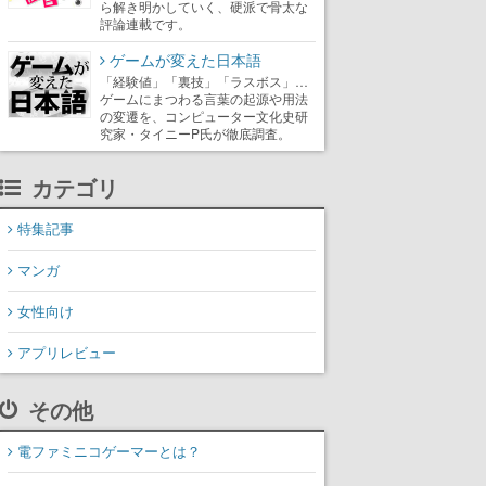
ら解き明かしていく、硬派で骨太な
評論連載です。
ゲームが変えた日本語
「経験値」「裏技」「ラスボス」…
ゲームにまつわる言葉の起源や用法
の変遷を、コンピューター文化史研
究家・タイニーP氏が徹底調査。
カテゴリ
特集記事
マンガ
女性向け
アプリレビュー
その他
電ファミニコゲーマーとは？