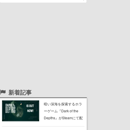
新着記事
暗い深海を探索するホラ
ーゲーム『Dark of the
Depths』がSteamにて配
信開始。懐中電灯の光を