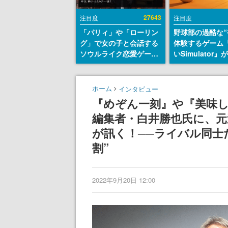
27643
注目度
注目度
「パリィ」や「ローリン
野球部の過酷な“
グ」で女の子と会話する
体験するゲーム
ソウルライク恋愛ゲーム
いSimulator
『小早川さんはソウルラ
のウィッシュリ
イク』無料公開。返事に
とにチェコ語に
失敗すると「YOU
SNSで話題に。
ホーム
インタビュー
DIED」
ダム・カム』開
『めぞん一刻』や『美味
ェコのプロ野球
編集者・白井勝也氏に、元
称賛の声
が訊く！──ライバル同士
割”
2022年9月20日 12:00