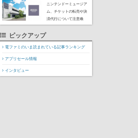
たよりに海底からの脱出
ニンテンドーミュージア
を目指す
ム、チケットの転売や決
済代行について注意喚
起。公式サイト以外で買
ったチケットで入館でき
ピックアップ
ない事例が複数発生
電ファミのいま読まれている記事ランキング
アプリセール情報
インタビュー