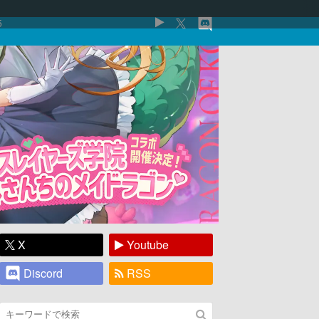
5
X
Youtube
Discord
RSS