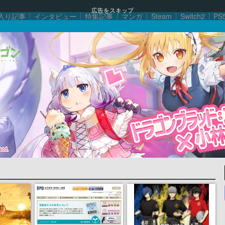
広告をスキップ
入り記事
インタビュー
特集記事
マンガ
Steam
Switch2
PS