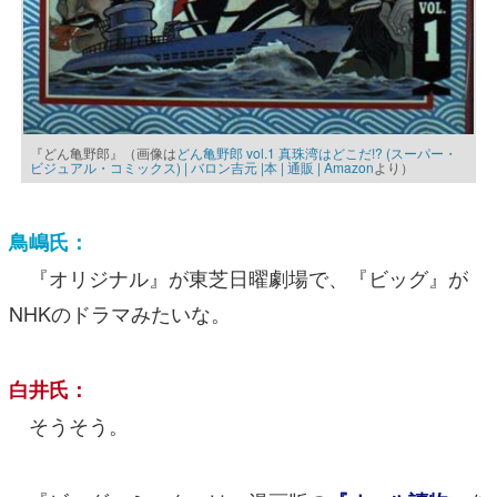
『どん亀野郎』（画像は
どん亀野郎 vol.1 真珠湾はどこだ!? (スーパー・
ビジュアル・コミックス) | バロン吉元 |本 | 通販 | Amazon
より）
鳥嶋氏：
『オリジナル』が東芝日曜劇場で、『ビッグ』が
NHKのドラマみたいな。
白井氏：
そうそう。