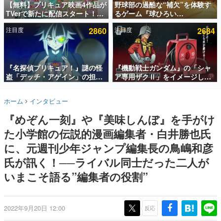
【無料】プリキュア映画4作品が
野球部の過酷な“補欠”を体験す
TVerで新たに配信スタート！な
るゲーム『球ひろい
インタビュー
んと2018年～2024年の映画ほぼ
Simulator』が「1件」のウィッ
注目度
2860
注目度
2684
すべてが見放題に、ぶっちゃけ
シュリストをもとにチェコ語に
連載・特集一覧
ありえないラインナップ
対応しSNSで話題に。『キング
ダム・カム』開発元やチェコの
殿堂入り記事
プロ野球選手から称賛の声
SNS拡散数が数千以上！ ページビュー数万以上！ などな
『名探偵プリキュア！』謎の怪
『機動戦士ガンダム』の「シャ
ど。多くの人々に読まれた、電ファミ渾身の“殿堂入り”記
盗「デッチ・アゲイン」の担当
ア専用ザクⅡ」をイメージした
事をまとめました。
キャストは天﨑滉平さんと判
散水ホースリールが予約開始。
明。『Re:ゼロから始める異世
本体にはシャアのパーソナルマ
ゲームの企画書
ホーム
インタビュー
界生活』オットー役、『ヒプノ
ークやジオン公国軍のエンブレ
名作ゲームクリエイターの方々に製作時のエピソードをお
聞きし、ヒットする企画（ゲーム）とは何か？を探ってい
シスマイク』山田三郎役など
ム、型式番号などを配置
『めぞん一刻』や『美味しんぼ』を手がけ
きます。
た小学館の伝説的漫画編集者・白井勝也氏
赫本
この物語を解いてはいけない。『赫本』は、〈試験問題〉
に、元週刊少年ジャンプ編集長の鳥嶋和彦
の形をした短編ホラー小説集です。
氏が訊く！──ライバル同士だった二人が
いまこそ語る”編集者の役割”
新世代に訊く
これからのデジタルゲーム市場を担う若きクリエイター達
の姿を追い、彼らのルーツと情熱を探っていきます。
2022年9月20日 12:00
反応
ゲーム世代の作家たち
ゲームに多大な影響を受けた作家さんに取材し、ゲームが