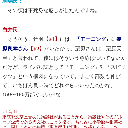
鳥嶋氏：
その頃は不死身な感じがしたんですね。
白井氏：
そうそう。音羽
には、
に
【※1】
『モーニング』
栗
がいたから。栗原さんは「栗原天
原良幸さん
【※2】
皇」と言われて、僕にはそういう尊称はついてないん
だけど、ライバル誌として『モーニング』対『スピリ
ッツ』という構図になっていて。すごく部数も伸び
て、いちばん良い時でどれぐらいいったのかな。
150〜160万部ぐらいかな。
※1 音羽
東京都文京区音羽に講談社があることから、講談社やそのグル
ープ企業である光文社のことを指す。ちなみに小学館や集英社
は、同じく本社の住所（東京都千代田区一ツ橋）から「一ツ