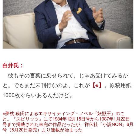
白井氏：
彼もその言葉に乗せられて、じゃあ受けてみるか
と。でもまだ未刊行なのよ、これが
。原稿用紙
【※】
1000枚ぐらいあるんだけど。
※夢枕 獏氏によるエキサイティング・ノベル『妖獣王』のこ
と。『スピリッツ』にて1984年12月15日号から1987年1月22日
号まで掲載された未完の作品だったが、祥伝社「小説NON」6月
号（5月20日発売）より連載が始まった