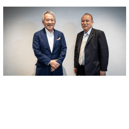
日本のコンテンツ産業やカルチャーに与えた影響を探る企
画です。
日本モバイルゲーム産業史
日本のモバイルゲーム史における主要なトピック・タイト
ルを網羅するほか、開発者へのインタビューや識者による
解説を掲載。約20年の歴史が一望できる決定版！
若ゲのいたり〜ゲームクリエイターの青春〜
『うつヌケ』『ペンと箸』等で知られるマンガ家・田中圭
一先生によるゲーム業界レポートマンガです。
なんでゲームは面白い？
ゲーム開発者・hamatsu氏がゲームの魅力を画面や操作の
具体的な形から解き明かしていく、硬派で骨太な評論連載
です。
ゲームが変えた日本語
「経験値」「裏技」「ラスボス」… ゲームにまつわる言葉
の起源や用法の変遷を、コンピューター文化史研究家・タ
イニーP氏が徹底調査。
カテゴリ
特集記事