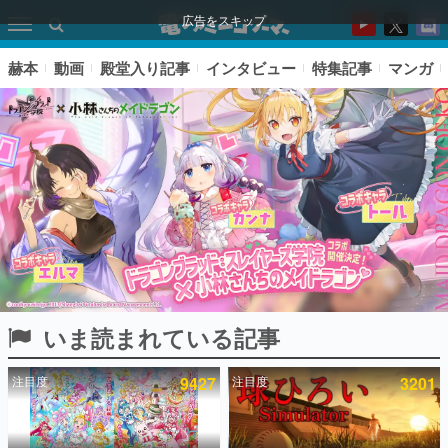
広告をスキップ
赫本
動画
殿堂入り記事
インタビュー
特集記事
マンガ
いま読まれている記事
ピックアップ
注目度
9427
注目度
3201
電ファミのいま読まれている記事ランキング
アプリセール情報