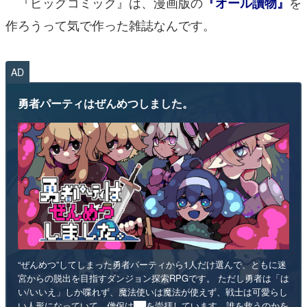
『ビッグコミック』は、漫画版の
を
『オール讀物』
作ろうって気で作った雑誌なんです。
AD
勇者パーティはぜんめつしました。
“ぜんめつ”してしまった勇者パーティから1人だけ選んで、ともに迷
宮からの脱出を目指すダンジョン探索RPGです。 ただし勇者は「は
い/いいえ」しか喋れず、魔法使いは魔法が使えず、戦士は可愛らし
い人形になっていて、僧侶は██を崇拝しています。誰を救うのかを