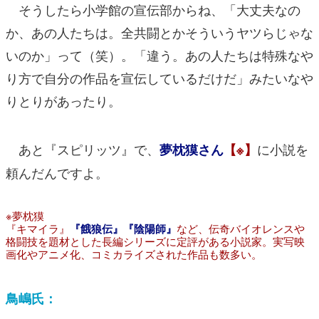
そうしたら小学館の宣伝部からね、「大丈夫なの
か、あの人たちは。全共闘とかそういうヤツらじゃな
いのか」って（笑）。「違う。あの人たちは特殊なや
り方で自分の作品を宣伝しているだけだ」みたいなや
りとりがあったり。
あと『スピリッツ』で、
に小説を
夢枕獏さん
【※】
頼んだんですよ。
※夢枕獏
『キマイラ』
『餓狼伝』
『陰陽師』
など、伝奇バイオレンスや
格闘技を題材とした長編シリーズに定評がある小説家。実写映
画化やアニメ化、コミカライズされた作品も数多い。
鳥嶋氏：