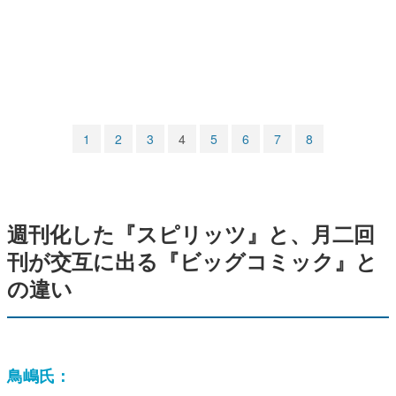
マンガ
女性向け
アプリレビュー
その他
1
2
3
4
5
6
7
8
電ファミニコゲーマーとは？
運営：株式会社マレ
週刊化した『スピリッツ』と、月二回
刊が交互に出る『ビッグコミック』と
の違い
鳥嶋氏：