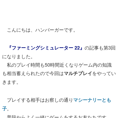
マンガ
女性向け
こんにちは、ハンバーガーです。
アプリレビュー
その他
の記事も第3回
『ファーミングシミュレーター 22』
電ファミニコゲーマーとは？
になりました。
私のプレイ時間も50時間近くなりゲーム内の知識
運営：株式会社マレ
も相当蓄えられたので今回は
をやってい
マルチプレイ
きます。
プレイする相手はお察しの通り
マシーナリーとも
。
子
普段からよく一緒にゲームをするお友たちです。