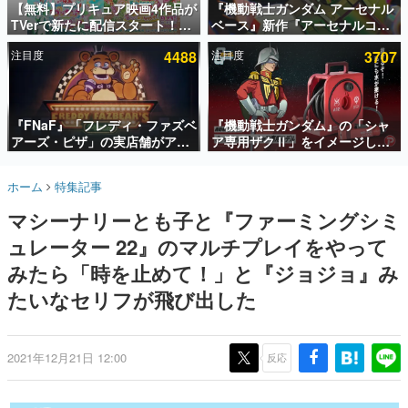
【無料】プリキュア映画4作品が
『機動戦士ガンダム アーセナル
TVerで新たに配信スタート！な
ベース』新作『アーセナルコマ
インタビュー
んと2018年～2024年の映画ほぼ
ンダー』発表！8月28日からオ
注目度
4488
注目度
3707
すべてが見放題に、ぶっちゃけ
ープンベータテスト開催、2027
連載・特集一覧
ありえないラインナップ
年2月下旬に稼働予定
殿堂入り記事
SNS拡散数が数千以上！ ページビュー数万以上！ などな
『FNaF』「フレディ・ファズベ
『機動戦士ガンダム』の「シャ
ど。多くの人々に読まれた、電ファミ渾身の“殿堂入り”記
アーズ・ピザ」の実店舗がアメ
ア専用ザクⅡ」をイメージした
事をまとめました。
リカの商業施設「American
散水ホースリールが予約開始。
Dream」に2027年オープン！
本体にはシャアのパーソナルマ
ゲームの企画書
ホーム
特集記事
ScottGamesとの共同開発、食
ークやジオン公国軍のエンブレ
名作ゲームクリエイターの方々に製作時のエピソードをお
聞きし、ヒットする企画（ゲーム）とは何か？を探ってい
事だけでなくステージショーや
ム、型式番号などを配置
マシーナリーとも子と『ファーミングシミ
きます。
没入型のホラー体験も楽しめる
ュレーター 22』のマルチプレイをやって
赫本
この物語を解いてはいけない。『赫本』は、〈試験問題〉
みたら「時を止めて！」と『ジョジョ』み
の形をした短編ホラー小説集です。
たいなセリフが飛び出した
新世代に訊く
これからのデジタルゲーム市場を担う若きクリエイター達
の姿を追い、彼らのルーツと情熱を探っていきます。
2021年12月21日 12:00
反応
ゲーム世代の作家たち
ゲームに多大な影響を受けた作家さんに取材し、ゲームが