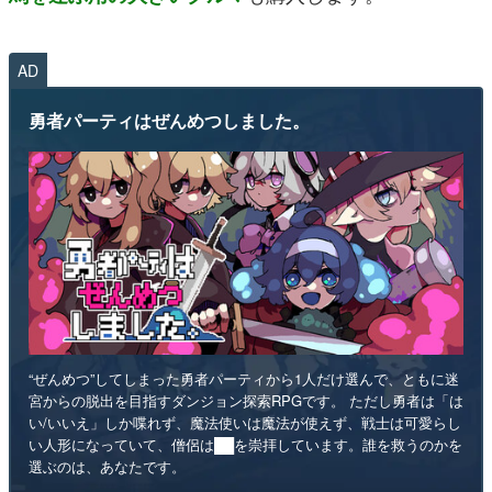
AD
勇者パーティはぜんめつしました。
“ぜんめつ”してしまった勇者パーティから1人だけ選んで、ともに迷
宮からの脱出を目指すダンジョン探索RPGです。 ただし勇者は「は
い/いいえ」しか喋れず、魔法使いは魔法が使えず、戦士は可愛らし
い人形になっていて、僧侶は██を崇拝しています。誰を救うのかを
選ぶのは、あなたです。