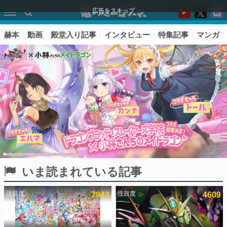
広告をスキップ
赫本
動画
殿堂入り記事
インタビュー
特集記事
マンガ
いま読まれている記事
ピックアップ
注目度
7942
注目度
4609
電ファミのいま読まれている記事ランキング
アプリセール情報