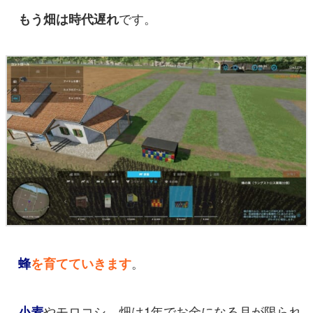
です。
もう畑は時代遅れ
。
蜂
を育てていきます
やモロコシ、畑は1年でお金になる月が限られ
小麦