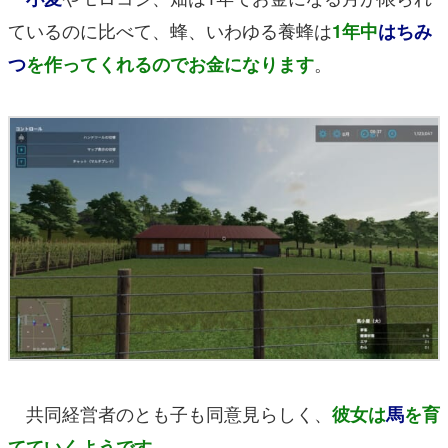
ているのに比べて、蜂、いわゆる養蜂は
1年中
はちみ
。
つ
を作ってくれるのでお金になります
共同経営者のとも子も同意見らしく、
彼女は
馬
を育
。
てていくようです