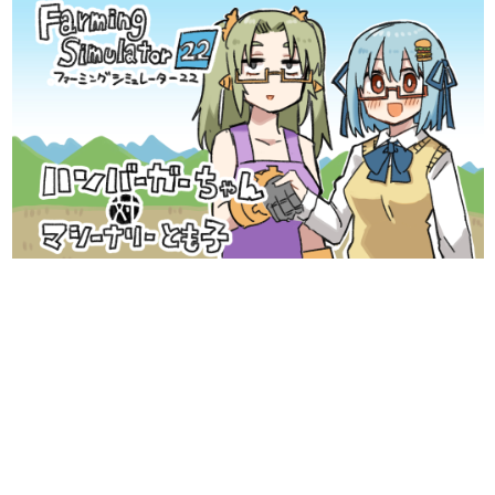
日本のコンテンツ産業やカルチャーに与えた影響を探る企
画です。
日本モバイルゲーム産業史
日本のモバイルゲーム史における主要なトピック・タイト
ルを網羅するほか、開発者へのインタビューや識者による
解説を掲載。約20年の歴史が一望できる決定版！
若ゲのいたり〜ゲームクリエイターの青春〜
『うつヌケ』『ペンと箸』等で知られるマンガ家・田中圭
一先生によるゲーム業界レポートマンガです。
なんでゲームは面白い？
ゲーム開発者・hamatsu氏がゲームの魅力を画面や操作の
具体的な形から解き明かしていく、硬派で骨太な評論連載
です。
ゲームが変えた日本語
「経験値」「裏技」「ラスボス」… ゲームにまつわる言葉
の起源や用法の変遷を、コンピューター文化史研究家・タ
イニーP氏が徹底調査。
カテゴリ
特集記事