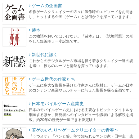
ゲームの企画書
名作ゲームクリエイターの方々に製作時のエピソードをお聞き
し、ヒットする企画（ゲーム）とは何か？を探っていきます。
赫本
この物語を解いてはいけない。『赫本』は、〈試験問題〉の形
をした短編ホラー小説集です。
新世代に訊く
これからのデジタルゲーム市場を担う若きクリエイター達の姿
を追い、彼らのルーツと情熱を探っていきます。
ゲーム世代の作家たち
ゲームに多大な影響を受けた作家さんに取材し、ゲームが日本
のコンテンツ産業やカルチャーに与えた影響を探る企画です。
日本モバイルゲーム産業史
日本のモバイルゲーム史における主要なトピック・タイトルを
網羅するほか、開発者へのインタビューや識者による解説を掲
載。約20年の歴史が一望できる決定版！
若ゲのいたり〜ゲームクリエイターの青春〜
『うつヌケ』『ペンと箸』等で知られるマンガ家・田中圭一先