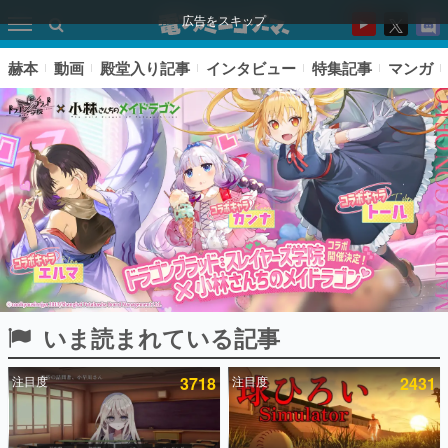
広告をスキップ
赫本
動画
殿堂入り記事
インタビュー
特集記事
マンガ
いま読まれている記事
ピックアップ
注目度
3718
注目度
2431
電ファミのいま読まれている記事ランキング
アプリセール情報