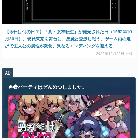
【今日は何の日？】『真・女神転生』が発売された日（1992年10
月30日）。現代東京を舞台に、悪魔と交渉し戦う。ゲーム内の選
択で主人公の属性が変化、異なるエンディングを迎える
2025年10月29日 公開
AD
勇者パーティはぜんめつしました。