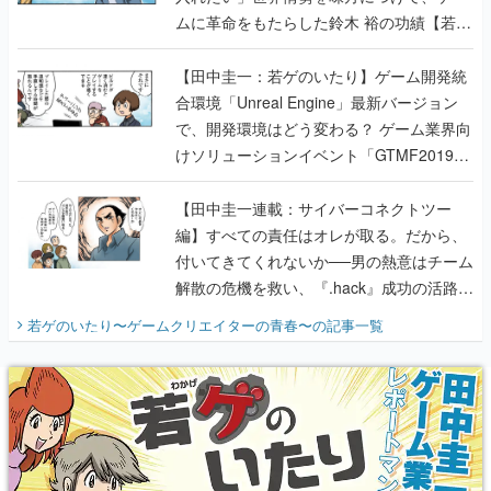
ムに革命をもたらした鈴木 裕の功績【若ゲ
のいたり】
【田中圭一：若ゲのいたり】ゲーム開発統
合環境「Unreal Engine」最新バージョン
で、開発環境はどう変わる？ ゲーム業界向
けソリューションイベント「GTMF2019」
に行って、より理解を深めよう【PR】
【田中圭一連載：サイバーコネクトツー
編】すべての責任はオレが取る。だから、
付いてきてくれないか──男の熱意はチーム
解散の危機を救い、『.hack』成功の活路を
開く。業界の快男児・松山 洋に流れる血は
若ゲのいたり〜ゲームクリエイターの青春〜
の記事一覧
『少年ジャンプ』色だった【若ゲのいた
り】