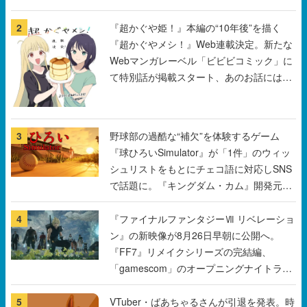
2
『超かぐや姫！』本編の“10年後”を描く
『超かぐやメシ！』Web連載決定。新たな
Webマンガレーベル「ビビビコミック」に
て特別話が掲載スタート、あのお話には…
まだ続きがある！
3
野球部の過酷な“補欠”を体験するゲーム
『球ひろいSimulator』が「1件」のウィッ
シュリストをもとにチェコ語に対応しSNS
で話題に。『キングダム・カム』開発元や
チェコのプロ野球選手から称賛の声
4
『ファイナルファンタジーⅦ リベレーショ
ン』の新映像が8月26日早朝に公開へ。
『FF7』リメイクシリーズの完結編、
「gamescom」のオープニングナイトライ
ブにてディレクターの浜口直樹氏が登壇す
る予定
5
VTuber・ばあちゃるさんが引退を発表。時