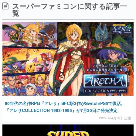
スーパーファミコンに関する記事一
日本のコンテンツ産業やカルチャーに与えた影響を探る企
画です。
覧
日本モバイルゲーム産業史
日本のモバイルゲーム史における主要なトピック・タイト
ルを網羅するほか、開発者へのインタビューや識者による
解説を掲載。約20年の歴史が一望できる決定版！
若ゲのいたり〜ゲームクリエイターの青春〜
『うつヌケ』『ペンと箸』等で知られるマンガ家・田中圭
一先生によるゲーム業界レポートマンガです。
なんでゲームは面白い？
ゲーム開発者・hamatsu氏がゲームの魅力を画面や操作の
具体的な形から解き明かしていく、硬派で骨太な評論連載
です。
ゲームが変えた日本語
「経験値」「裏技」「ラスボス」… ゲームにまつわる言葉
の起源や用法の変遷を、コンピューター文化史研究家・タ
90年代の名作RPG『アレサ』SFC版3作がSwitch/PS5で復活。
イニーP氏が徹底調査。
『アレサCOLLECTION 1993-1995』が7月30日に発売決定
2026年4月9日 公開
カテゴリ
特集記事