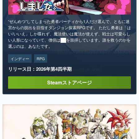
“ぜんめつ”してしまった勇者パーティから1人だけ選んで、ともに迷
宮からの脱出を目指すダンジョン探索RPGです。 ただし勇者は「は
い/いいえ」しか喋れず、魔法使いは魔法が使えず、戦士は可愛らし
い人形になっていて、僧侶は██を崇拝しています。誰を救うのかを
選ぶのは、あなたです。
インディー
RPG
リリース日：2026年第4四半期
Steamストアページ