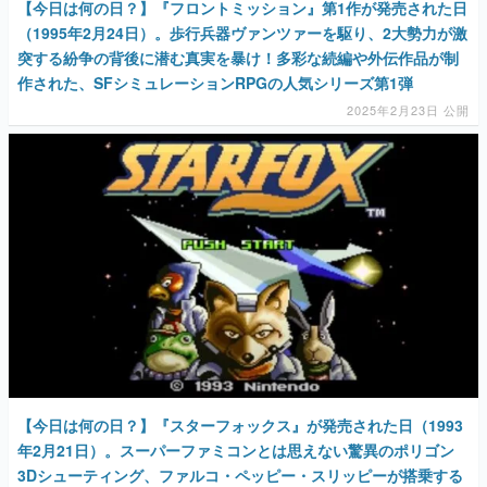
【今日は何の日？】『フロントミッション』第1作が発売された日
（1995年2月24日）。歩行兵器ヴァンツァーを駆り、2大勢力が激
突する紛争の背後に潜む真実を暴け！多彩な続編や外伝作品が制
作された、SFシミュレーションRPGの人気シリーズ第1弾
2025年2月23日 公開
【今日は何の日？】『スターフォックス』が発売された日（1993
年2月21日）。スーパーファミコンとは思えない驚異のポリゴン
3Dシューティング、ファルコ・ペッピー・スリッピーが搭乗する