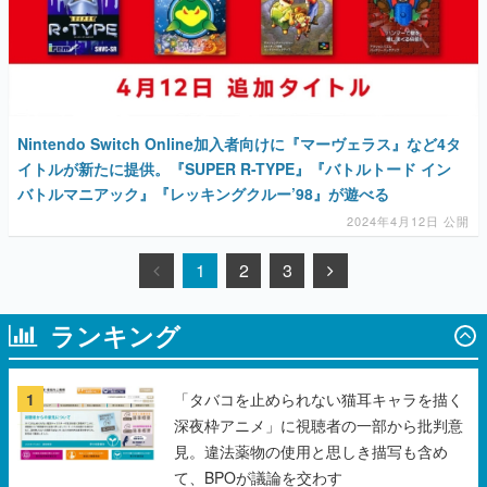
Nintendo Switch Online加入者向けに『マーヴェラス』など4タ
イトルが新たに提供。『SUPER R-TYPE』『バトルトード イン
バトルマニアック』『レッキングクルー’98』が遊べる
2024年4月12日 公開
1
2
3
ランキング
1
「タバコを止められない猫耳キャラを描く
深夜枠アニメ」に視聴者の一部から批判意
見。違法薬物の使用と思しき描写も含め
て、BPOが議論を交わす