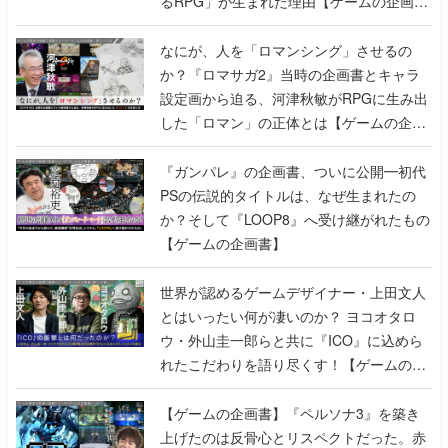
るRPG」が生まれた理由【ゲームの企画
書】
なにが、人を「ロマンシング」させるの
か？『ロマサガ2』当時の企画書とキャラ
設定画から迫る、河津秋敏がRPGに生み出
した「ロマン」の正体とは【ゲームの企画
書】
『ガンパレ』の企画書、ついに公開━初代
PSの伝説的タイトルは、なぜ生まれたの
か？そして『LOOP8』へ受け継がれたもの
【ゲームの企画書】
世界が認めるゲームデザイナー・上田文人
とはいったい何が凄いのか？ ヨコオタロ
ウ・外山圭一郎らと共に『ICO』に込めら
れたこだわりを語り尽くす！【ゲームの企
画書】
【ゲームの企画書】『ペルソナ3』を築き
上げたのは反骨心とリスペクトだった。赤