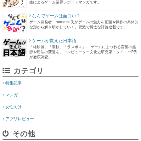
生によるゲーム業界レポートマンガです。
なんでゲームは面白い？
ゲーム開発者・hamatsu氏がゲームの魅力を画面や操作の具体的
な形から解き明かしていく、硬派で骨太な評論連載です。
ゲームが変えた日本語
「経験値」「裏技」「ラスボス」… ゲームにまつわる言葉の起
源や用法の変遷を、コンピューター文化史研究家・タイニーP氏
が徹底調査。
カテゴリ
特集記事
マンガ
女性向け
アプリレビュー
その他