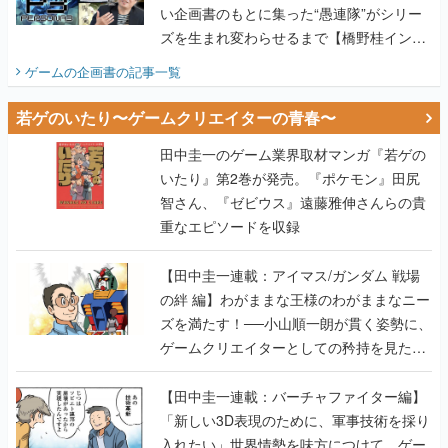
い企画書のもとに集った“愚連隊”がシリー
ズを生まれ変わらせるまで【橋野桂インタ
ビュー】
ゲームの企画書
の記事一覧
若ゲのいたり〜ゲームクリエイターの青春〜
田中圭一のゲーム業界取材マンガ『若ゲの
いたり』第2巻が発売。『ポケモン』田尻
智さん、『ゼビウス』遠藤雅伸さんらの貴
重なエピソードを収録
【田中圭一連載：アイマス/ガンダム 戦場
の絆 編】わがままな王様のわがままなニー
ズを満たす！──小山順一朗が貫く姿勢に、
ゲームクリエイターとしての矜持を見た
【若ゲのいたり最終回】
【田中圭一連載：バーチャファイター編】
「新しい3D表現のために、軍事技術を採り
入れたい」世界情勢を味方につけて、ゲー