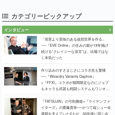
カテゴリーピックアップ
インタビュー
「現実より意味のある仮想世界を作る」
──『EVE Online』の生みの親が18年掲げ
続ける”クレイジーな宣言”は、比喩ではな
く本気だった
作り込みのすさまじさにコラボ先も驚嘆
──『Wizardry Variants Daphne』
×『FFXI』コラボが期間限定なのにジョブ
もキャラも武器も戦闘システムもワンオフ
で作り込まれた理由を両ディレクターに聞
く
『TATSUJIN』の弓削雅稔×『ライデンファ
イターズ』の齋藤貴幸──かつて縦シュー全
盛期を支えていた2人が、30年後に同じ会