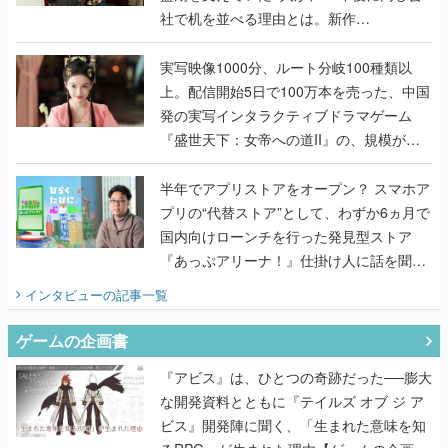
社で机を並べる理由とは。新作
『TATSUJIN EXTREME』で初タッグを組
んだレジェンド2人に訊く開発秘話
実写映像1000分、ルート分岐100種類以
上。配信開始5日で100万本を売った、中国
発の実写インタラクティブドラマゲーム
『盛世天下：女帝への道II』の、規模が違
うこだわりをプロデューサーに聞いた
半年でアプリストアをオープン？ スマホア
プリの“代替ストア”として、わずか6ヵ月で
国内向けローンチを行った発見型ストア
『あっぷアリーナ！』仕掛け人に話を聞い
てみた
インタビュー
の記事一覧
ゲームの企画書
『アビス』は、ひとつの奇跡だった──膨大
な開発資料とともに『テイルズ オブ ジ ア
ビス』開発陣に聞く、「生まれた意味を知