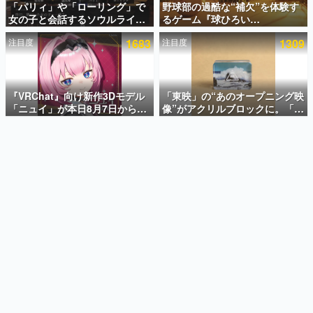
「パリィ」や「ローリング」で
野球部の過酷な“補欠”を体験す
女の子と会話するソウルライク
るゲーム『球ひろい
インタビュー
恋愛ゲーム『小早川さんはソウ
Simulator』が「1件」のウィッ
注目度
1683
注目度
1309
ルライク』無料公開。返事に失
シュリストをもとにチェコ語に
連載・特集一覧
敗すると「YOU DIED」
対応しSNSで話題に。『キング
ダム・カム』開発元やチェコの
殿堂入り記事
プロ野球選手から称賛の声
SNS拡散数が数千以上！ ページビュー数万以上！ などな
『VRChat』向け新作3Dモデル
「東映」の“あのオープニング映
ど。多くの人々に読まれた、電ファミ渾身の“殿堂入り”記
「ニュイ」が本日8月7日から
像”がアクリルブロックに。「東
事をまとめました。
BOOTHにて発売。瞳に光る星
映ヒストリカル グッズコレクシ
や感情豊かな表情が、小悪魔か
ョン」が8月下旬より発売
ゲームの企画書
わいい
名作ゲームクリエイターの方々に製作時のエピソードをお
聞きし、ヒットする企画（ゲーム）とは何か？を探ってい
きます。
赫本
この物語を解いてはいけない。『赫本』は、〈試験問題〉
の形をした短編ホラー小説集です。
新世代に訊く
これからのデジタルゲーム市場を担う若きクリエイター達
の姿を追い、彼らのルーツと情熱を探っていきます。
ゲーム世代の作家たち
ゲームに多大な影響を受けた作家さんに取材し、ゲームが