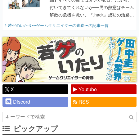
付いてきてくれないか──男の熱意はチーム
解散の危機を救い、『.hack』成功の活路を
開く。業界の快男児・松山 洋に流れる血は
若ゲのいたり〜ゲームクリエイターの青春〜
の記事一覧
『少年ジャンプ』色だった【若ゲのいた
り】
X
Youtube
Discord
RSS
ピックアップ