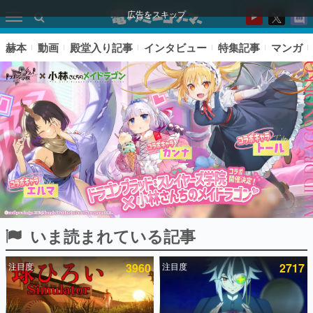
広告をスキップ
赫本
動画
殿堂入り記事
インタビュー
特集記事
マンガ
いま読まれている記事
ピックアップ
注目度
3960
注目度
2717
電ファミのいま読まれている記事ランキング
アプリセール情報