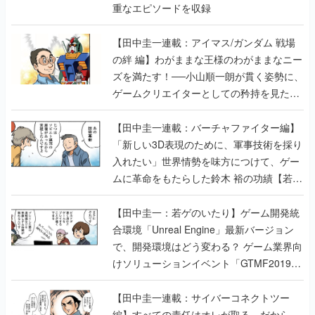
重なエピソードを収録
【田中圭一連載：アイマス/ガンダム 戦場
の絆 編】わがままな王様のわがままなニー
ズを満たす！──小山順一朗が貫く姿勢に、
ゲームクリエイターとしての矜持を見た
【若ゲのいたり最終回】
【田中圭一連載：バーチャファイター編】
「新しい3D表現のために、軍事技術を採り
入れたい」世界情勢を味方につけて、ゲー
ムに革命をもたらした鈴木 裕の功績【若ゲ
のいたり】
【田中圭一：若ゲのいたり】ゲーム開発統
合環境「Unreal Engine」最新バージョン
で、開発環境はどう変わる？ ゲーム業界向
けソリューションイベント「GTMF2019」
に行って、より理解を深めよう【PR】
【田中圭一連載：サイバーコネクトツー
編】すべての責任はオレが取る。だから、