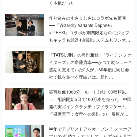
く本気だった
作り込みのすさまじさにコラボ先も驚嘆
──『Wizardry Variants Daphne』
×『FFXI』コラボが期間限定なのにジョブ
もキャラも武器も戦闘システムもワンオフ
で作り込まれた理由を両ディレクターに聞
く
『TATSUJIN』の弓削雅稔×『ライデンファ
イターズ』の齋藤貴幸──かつて縦シュー全
盛期を支えていた2人が、30年後に同じ会
社で机を並べる理由とは。新作
『TATSUJIN EXTREME』で初タッグを組
んだレジェンド2人に訊く開発秘話
実写映像1000分、ルート分岐100種類以
上。配信開始5日で100万本を売った、中国
発の実写インタラクティブドラマゲーム
『盛世天下：女帝への道II』の、規模が違
うこだわりをプロデューサーに聞いた
半年でアプリストアをオープン？ スマホア
プリの“代替ストア”として、わずか6ヵ月で