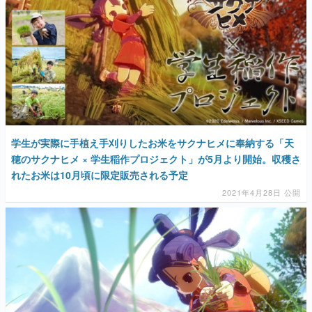
マンガ
女性向け
アプリレビュー
その他
電ファミニコゲーマーとは？
学生が実際に手植え手刈りしたお米をサクナヒメに奉納する「天
穂のサクナヒメ × 学生稲作プロジェクト」が5月より開始。収穫さ
運営：株式会社マレ
れたお米は10月頃に限定販売される予定
2021年4月28日 公開