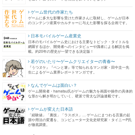
ゲーム世代の作家たち
ゲームに多大な影響を受けた作家さんに取材し、ゲームが日本
のコンテンツ産業やカルチャーに与えた影響を探る企画です。
日本モバイルゲーム産業史
日本のモバイルゲーム史における主要なトピック・タイトルを
網羅するほか、開発者へのインタビューや識者による解説を掲
載。約20年の歴史が一望できる決定版！
若ゲのいたり〜ゲームクリエイターの青春〜
『うつヌケ』『ペンと箸』等で知られるマンガ家・田中圭一先
生によるゲーム業界レポートマンガです。
なんでゲームは面白い？
ゲーム開発者・hamatsu氏がゲームの魅力を画面や操作の具体的
な形から解き明かしていく、硬派で骨太な評論連載です。
ゲームが変えた日本語
「経験値」「裏技」「ラスボス」… ゲームにまつわる言葉の起
源や用法の変遷を、コンピューター文化史研究家・タイニーP氏
が徹底調査。