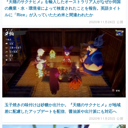
『天穂のサクナヒメ』を輸入したオーストラリア人がなぜか同国
の農業・水・環境省によって検査されたことを報告。英語タイト
ルに「Rice」が入っていたため米と間違われたか
2020年11月26日 公開
玉子焼きの味付けは砂糖か出汁か。『天穂のサクナヒメ』が地域
差に配慮したアップデートを配信、醤油派や出汁派にも対応へ
2020年11月25日 公開