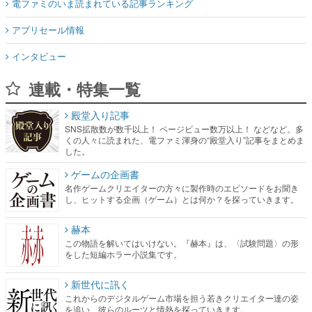
電ファミのいま読まれている記事ランキング
アプリセール情報
インタビュー
連載・特集一覧
殿堂入り記事
SNS拡散数が数千以上！ ページビュー数万以上！ などなど。多
くの人々に読まれた、電ファミ渾身の“殿堂入り”記事をまとめま
した。
ゲームの企画書
名作ゲームクリエイターの方々に製作時のエピソードをお聞き
し、ヒットする企画（ゲーム）とは何か？を探っていきます。
赫本
この物語を解いてはいけない。『赫本』は、〈試験問題〉の形
をした短編ホラー小説集です。
新世代に訊く
これからのデジタルゲーム市場を担う若きクリエイター達の姿
を追い、彼らのルーツと情熱を探っていきます。