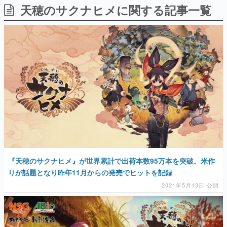
天穂のサクナヒメに関する記事一覧
日本のコンテンツ産業やカルチャーに与えた影響を探る企
画です。
日本モバイルゲーム産業史
日本のモバイルゲーム史における主要なトピック・タイト
ルを網羅するほか、開発者へのインタビューや識者による
解説を掲載。約20年の歴史が一望できる決定版！
若ゲのいたり〜ゲームクリエイターの青春〜
『うつヌケ』『ペンと箸』等で知られるマンガ家・田中圭
一先生によるゲーム業界レポートマンガです。
なんでゲームは面白い？
ゲーム開発者・hamatsu氏がゲームの魅力を画面や操作の
具体的な形から解き明かしていく、硬派で骨太な評論連載
です。
ゲームが変えた日本語
『天穂のサクナヒメ』が世界累計で出荷本数95万本を突破。米作
「経験値」「裏技」「ラスボス」… ゲームにまつわる言葉
の起源や用法の変遷を、コンピューター文化史研究家・タ
りが話題となり昨年11月からの発売でヒットを記録
イニーP氏が徹底調査。
2021年5月13日 公開
カテゴリ
特集記事