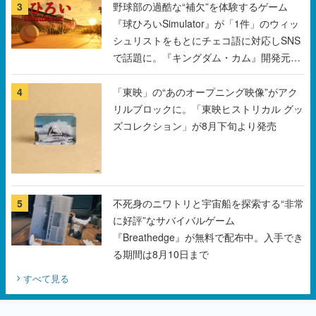
3
野球部の過酷な“補欠”を体験するゲーム
『球ひろいSimulator』が「1件」のウィッ
シュリストをもとにチェコ語に対応しSNS
で話題に。『キングダム・カム』開発元や
チェコのプロ野球選手から称賛の声
4
「東映」の“あのオープニング映像”がアク
リルブロックに。「東映ヒストリカル グッ
ズコレクション」が8月下旬より発売
5
不死身のニワトリと宇宙船を探索する“非常
に好評”なサバイバルゲーム
『Breathedge』が無料で配布中。入手でき
る期間は8月10日まで
すべて見る