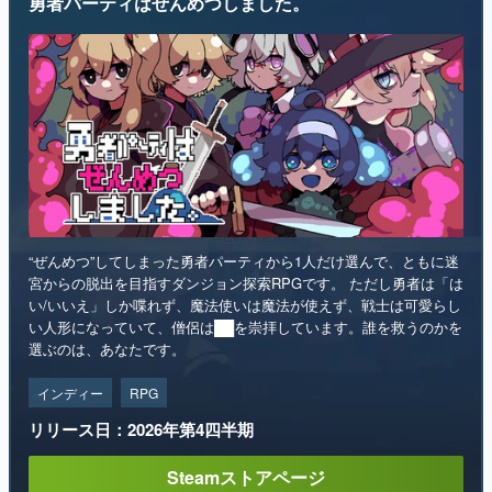
勇者パーティはぜんめつしました。
“ぜんめつ”してしまった勇者パーティから1人だけ選んで、ともに迷
宮からの脱出を目指すダンジョン探索RPGです。 ただし勇者は「は
い/いいえ」しか喋れず、魔法使いは魔法が使えず、戦士は可愛らし
い人形になっていて、僧侶は██を崇拝しています。誰を救うのかを
選ぶのは、あなたです。
インディー
RPG
リリース日：2026年第4四半期
Steamストアページ