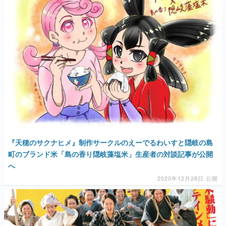
『天穂のサクナヒメ』制作サークルのえーでるわいすと隠岐の島
町のブランド米「島の香り隠岐藻塩米」生産者の対談記事が公開
へ
2020年12月28日 公開