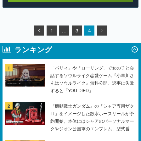
1
…
3
4
ランキング
1
「パリィ」や「ローリング」で女の子と会
話するソウルライク恋愛ゲーム『小早川さ
んはソウルライク』無料公開。返事に失敗
すると「YOU DIED」
2
『機動戦士ガンダム』の「シャア専用ザク
Ⅱ」をイメージした散水ホースリールが予
約開始。本体にはシャアのパーソナルマー
クやジオン公国軍のエンブレム、型式番号
などを配置