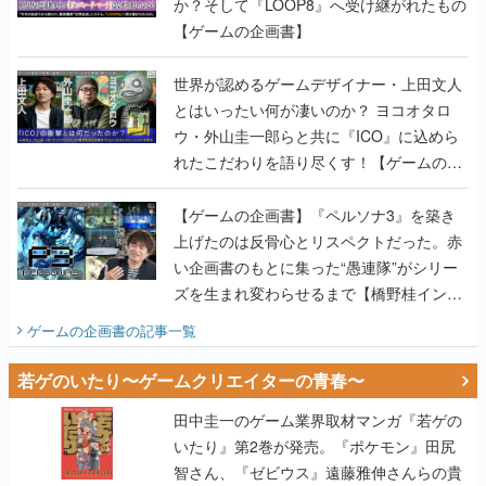
か？そして『LOOP8』へ受け継がれたもの
【ゲームの企画書】
世界が認めるゲームデザイナー・上田文人
とはいったい何が凄いのか？ ヨコオタロ
ウ・外山圭一郎らと共に『ICO』に込めら
れたこだわりを語り尽くす！【ゲームの企
画書】
【ゲームの企画書】『ペルソナ3』を築き
上げたのは反骨心とリスペクトだった。赤
い企画書のもとに集った“愚連隊”がシリー
ズを生まれ変わらせるまで【橋野桂インタ
ビュー】
ゲームの企画書
の記事一覧
若ゲのいたり〜ゲームクリエイターの青春〜
田中圭一のゲーム業界取材マンガ『若ゲの
いたり』第2巻が発売。『ポケモン』田尻
智さん、『ゼビウス』遠藤雅伸さんらの貴