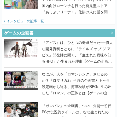
国内向けローンチを行った発見型ストア
『あっぷアリーナ！』仕掛け人に話を聞い
てみた
インタビュー
の記事一覧
ゲームの企画書
『アビス』は、ひとつの奇跡だった──膨大
な開発資料とともに『テイルズ オブ ジ ア
ビス』開発陣に聞く、「生まれた意味を知
るRPG」が生まれた理由【ゲームの企画
書】
なにが、人を「ロマンシング」させるの
か？『ロマサガ2』当時の企画書とキャラ
設定画から迫る、河津秋敏がRPGに生み出
した「ロマン」の正体とは【ゲームの企画
書】
『ガンパレ』の企画書、ついに公開━初代
PSの伝説的タイトルは、なぜ生まれたの