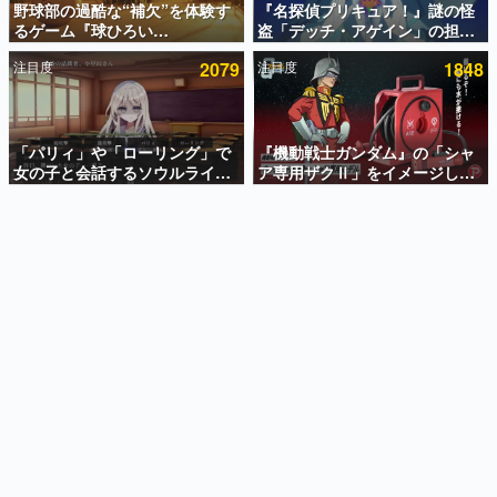
野球部の過酷な“補欠”を体験す
『名探偵プリキュア！』謎の怪
るゲーム『球ひろい
盗「デッチ・アゲイン」の担当
インタビュー
Simulator』が「1件」のウィッ
キャストは天﨑滉平さんと判
注目度
2079
注目度
1848
シュリストをもとにチェコ語に
明。『Re:ゼロから始める異世
連載・特集一覧
対応しSNSで話題に。『キング
界生活』オットー役、『ヒプノ
ダム・カム』開発元やチェコの
シスマイク』山田三郎役など
殿堂入り記事
プロ野球選手から称賛の声
SNS拡散数が数千以上！ ページビュー数万以上！ などな
「パリィ」や「ローリング」で
『機動戦士ガンダム』の「シャ
ど。多くの人々に読まれた、電ファミ渾身の“殿堂入り”記
女の子と会話するソウルライク
ア専用ザクⅡ」をイメージした
事をまとめました。
恋愛ゲーム『小早川さんはソウ
散水ホースリールが予約開始。
ルライク』無料公開。返事に失
本体にはシャアのパーソナルマ
ゲームの企画書
敗すると「YOU DIED」
ークやジオン公国軍のエンブレ
名作ゲームクリエイターの方々に製作時のエピソードをお
聞きし、ヒットする企画（ゲーム）とは何か？を探ってい
ム、型式番号などを配置
きます。
赫本
この物語を解いてはいけない。『赫本』は、〈試験問題〉
の形をした短編ホラー小説集です。
新世代に訊く
これからのデジタルゲーム市場を担う若きクリエイター達
の姿を追い、彼らのルーツと情熱を探っていきます。
ゲーム世代の作家たち
ゲームに多大な影響を受けた作家さんに取材し、ゲームが