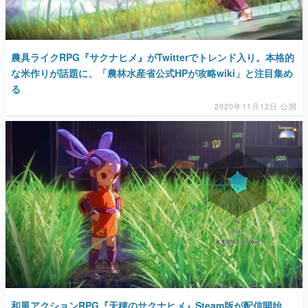
農具ライクRPG『サクナヒメ』がTwitterでトレンド入り。本格的
な米作りが話題に、「農林水産省公式HPが攻略wiki」と注目集め
る
2020年11月12日 公開
和風アクションRPG『天穂のサクナヒメ』Steam版が配信開始。