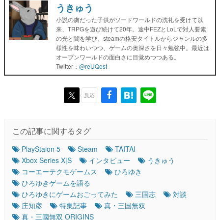
うきゅう
小説の虜だった子供がソードワールドの洗礼を受けて以
来、TRPGを遊び続けて20年。途中FEZとLoLで対人要素
の光と闇を学び、steamの格安タイトルからジャンルの多
様性を味わいつつ、ゲームの奥深さを日々勉強中。最近は
オープンワールドの面白さに目覚めつつある。
Twitter：
@reUQest
反応
この記事に関するタグ
PlayStaion 5
Steam
TAITAI
Xbox Series X|S
インタビュー
うきゅう
コーエーテクモゲームス
ひろゆき
ひろゆきゲームを語る
ひろゆきにゲームおごってみた
三国志
対談
庄知彦
特集記事
真・三国無双
真・三國無双 ORIGINS