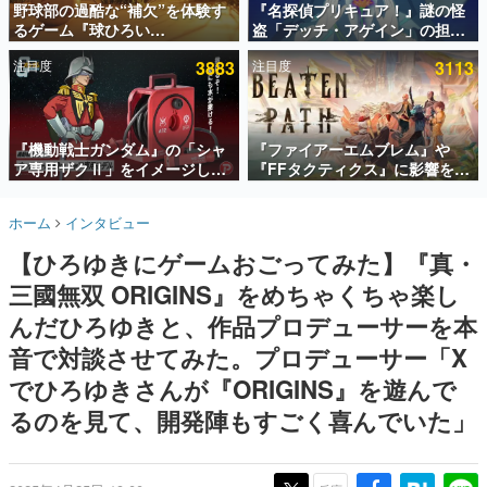
野球部の過酷な“補欠”を体験す
『名探偵プリキュア！』謎の怪
るゲーム『球ひろい
盗「デッチ・アゲイン」の担当
インタビュー
Simulator』が「1件」のウィッ
キャストは天﨑滉平さんと判
注目度
3883
注目度
3113
シュリストをもとにチェコ語に
明。『Re:ゼロから始める異世
連載・特集一覧
対応しSNSで話題に。『キング
界生活』オットー役、『ヒプノ
ダム・カム』開発元やチェコの
シスマイク』山田三郎役など
殿堂入り記事
プロ野球選手から称賛の声
SNS拡散数が数千以上！ ページビュー数万以上！ などな
『機動戦士ガンダム』の「シャ
『ファイアーエムブレム』や
ど。多くの人々に読まれた、電ファミ渾身の“殿堂入り”記
ア専用ザクⅡ」をイメージした
『FFタクティクス』に影響を受
事をまとめました。
散水ホースリールが予約開始。
けた新作戦略RPG『Beaten
本体にはシャアのパーソナルマ
Path』2027年に発売へ。
ゲームの企画書
ホーム
インタビュー
ークやジオン公国軍のエンブレ
PC（Steam）、PS5、Xbox、
名作ゲームクリエイターの方々に製作時のエピソードをお
聞きし、ヒットする企画（ゲーム）とは何か？を探ってい
ム、型式番号などを配置
Switch向けにリリース予定
【ひろゆきにゲームおごってみた】『真・
きます。
三國無双 ORIGINS』をめちゃくちゃ楽し
赫本
この物語を解いてはいけない。『赫本』は、〈試験問題〉
んだひろゆきと、作品プロデューサーを本
の形をした短編ホラー小説集です。
音で対談させてみた。プロデューサー「X
でひろゆきさんが『ORIGINS』を遊んで
新世代に訊く
これからのデジタルゲーム市場を担う若きクリエイター達
るのを見て、開発陣もすごく喜んでいた」
の姿を追い、彼らのルーツと情熱を探っていきます。
ゲーム世代の作家たち
ゲームに多大な影響を受けた作家さんに取材し、ゲームが