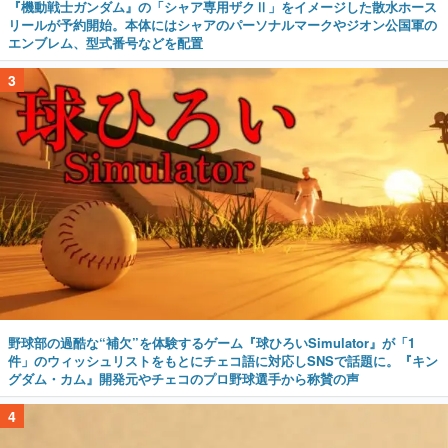
『機動戦士ガンダム』の「シャア専用ザクⅡ」をイメージした散水ホース
リールが予約開始。本体にはシャアのパーソナルマークやジオン公国軍の
エンブレム、型式番号などを配置
3
野球部の過酷な“補欠”を体験するゲーム『球ひろいSimulator』が「1
件」のウィッシュリストをもとにチェコ語に対応しSNSで話題に。『キン
グダム・カム』開発元やチェコのプロ野球選手から称賛の声
4