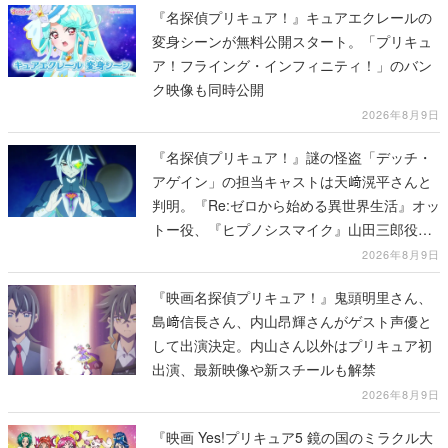
『名探偵プリキュア！』キュアエクレールの
変身シーンが無料公開スタート。「プリキュ
ア！フライング・インフィニティ！」のバン
ク映像も同時公開
2026年8月9日
『名探偵プリキュア！』謎の怪盗「デッチ・
アゲイン」の担当キャストは天﨑滉平さんと
判明。『Re:ゼロから始める異世界生活』オッ
トー役、『ヒプノシスマイク』山田三郎役な
ど
2026年8月9日
『映画名探偵プリキュア！』鬼頭明里さん、
島﨑信長さん、内山昂輝さんがゲスト声優と
して出演決定。内山さん以外はプリキュア初
出演、最新映像や新スチールも解禁
2026年8月9日
『映画 Yes!プリキュア5 鏡の国のミラクル大