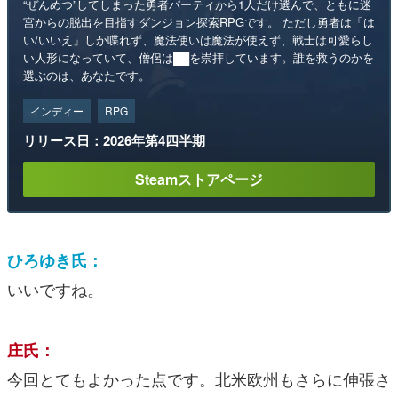
“ぜんめつ”してしまった勇者パーティから1人だけ選んで、ともに迷
宮からの脱出を目指すダンジョン探索RPGです。 ただし勇者は「は
い/いいえ」しか喋れず、魔法使いは魔法が使えず、戦士は可愛らし
い人形になっていて、僧侶は██を崇拝しています。誰を救うのかを
選ぶのは、あなたです。
インディー
RPG
リリース日：2026年第4四半期
Steamストアページ
ひろゆき氏：
いいですね。
庄氏：
今回とてもよかった点です。北米欧州もさらに伸張さ