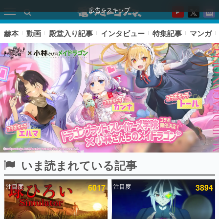
広告をスキップ
赫本
動画
殿堂入り記事
インタビュー
特集記事
マンガ
いま読まれている記事
ピックアップ
注目度
6017
注目度
3894
電ファミのいま読まれている記事ランキング
アプリセール情報