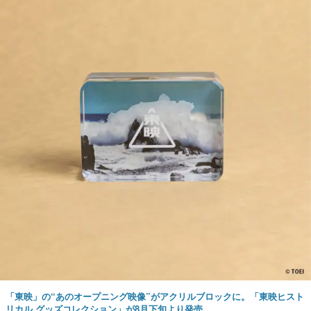
「東映」の“あのオープニング映像”がアクリルブロックに。「東映ヒスト
リカル グッズコレクション」が8月下旬より発売