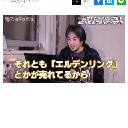
2025年4月25日 19:00
反応
日本のコンテンツ産業やカルチャーに与えた影響を探る企
画です。
日本モバイルゲーム産業史
日本のモバイルゲーム史における主要なトピック・タイト
ルを網羅するほか、開発者へのインタビューや識者による
解説を掲載。約20年の歴史が一望できる決定版！
若ゲのいたり〜ゲームクリエイターの青春〜
『うつヌケ』『ペンと箸』等で知られるマンガ家・田中圭
一先生によるゲーム業界レポートマンガです。
なんでゲームは面白い？
ゲーム開発者・hamatsu氏がゲームの魅力を画面や操作の
具体的な形から解き明かしていく、硬派で骨太な評論連載
です。
ゲームが変えた日本語
「経験値」「裏技」「ラスボス」… ゲームにまつわる言葉
の起源や用法の変遷を、コンピューター文化史研究家・タ
イニーP氏が徹底調査。
カテゴリ
特集記事