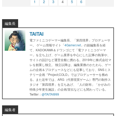
1
2
3
4
5
6
編集長
TAITAI
電ファミニコゲーマー編集長、「第四境界」プロデューサ
ー。 ゲーム情報サイト「
4Gamer.net
」の副編集長を経
て、KADOKAWA＆ドワンゴにて「電ファミニコゲーマ
ー」を立ち上げ、ゲーム業界を中心にした記事の執筆や、
サイトの設計など運営全般に携わる。2019年に株式会社マ
レを創業し独立。 独立以降は、編集業務のかたわら、ゲー
ムの企画＆プロデュースなどにも従事しており、SNSミス
テリー企画『Project;COLD』ではプロデューサーを務め
る。また近年では、ARG（代替現実ゲーム）専門の制作ス
タジオ「第四境界」を立ちあげ、「人の財布」「かがみの
特殊少年更生施設」の企画/宣伝などにも関わっている。
Twitter：
@TAITAI999
編集者