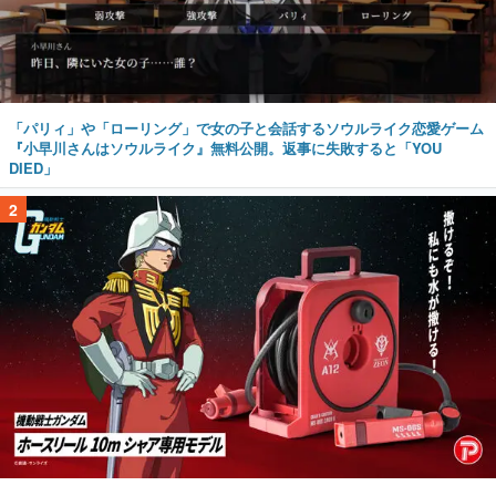
「パリィ」や「ローリング」で女の子と会話するソウルライク恋愛ゲーム
『小早川さんはソウルライク』無料公開。返事に失敗すると「YOU
DIED」
2