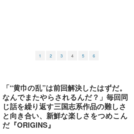
マンガ
女性向け
アプリレビュー
その他
1
2
3
4
5
6
電ファミニコゲーマーとは？
運営：株式会社マレ
「“黄巾の乱”は前回解決したはずだ。
なんでまたやらされるんだ？」毎回同
じ話を繰り返す三国志系作品の難しさ
と向き合い、新鮮な楽しさをつめこん
だ『ORIGINS』