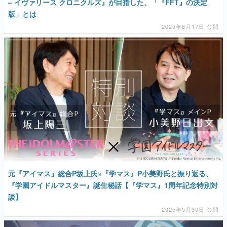
– イヴァリース クロニクルズ』が目指した、「『FFT』の決定
版」とは
2025年6月17日 公開
元『アイマス』総合P坂上氏×『学マス』P小美野氏と振り返る、
『学園アイドルマスター』誕生秘話【『学マス』1周年記念特別対
談】
2025年5月30日 公開