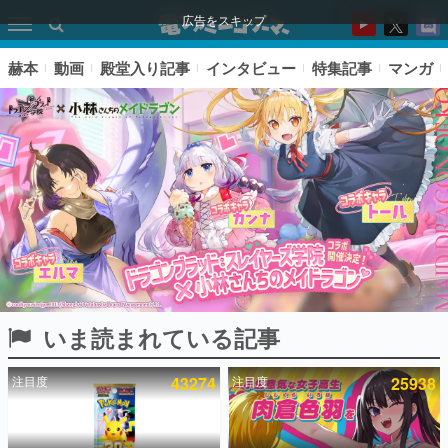
広告をスキップ
赫本
動画
殿堂入り記事
インタビュー
特集記事
マンガ
いま読まれている記事
ピックアップ
注目度
43274
注目度
25938
電ファミのいま読まれている記事ランキング
アプリセール情報