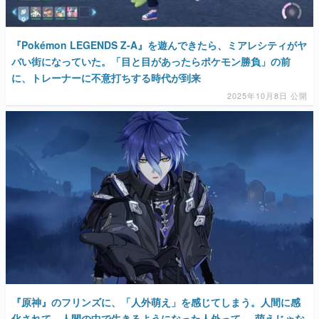
『Pokémon LEGENDS Z-A』を遊んできたら、ミアレシティがヤ
バい街になっていた。「目と目があったらポケモン勝負」の前
に、トレーナーに不意打ちする時代が到来
2025年10月8日 公開
『原神』のフリンズに、「人外萌え」を感じてしまう。人間に感
化されて、人間の中で生きるようになった人外って──萌えじゃな