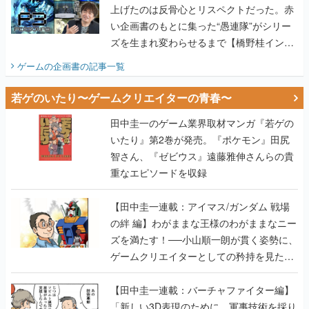
上げたのは反骨心とリスペクトだった。赤
い企画書のもとに集った“愚連隊”がシリー
ズを生まれ変わらせるまで【橋野桂インタ
ビュー】
ゲームの企画書
の記事一覧
若ゲのいたり〜ゲームクリエイターの青春〜
田中圭一のゲーム業界取材マンガ『若ゲの
いたり』第2巻が発売。『ポケモン』田尻
智さん、『ゼビウス』遠藤雅伸さんらの貴
重なエピソードを収録
【田中圭一連載：アイマス/ガンダム 戦場
の絆 編】わがままな王様のわがままなニー
ズを満たす！──小山順一朗が貫く姿勢に、
ゲームクリエイターとしての矜持を見た
【若ゲのいたり最終回】
【田中圭一連載：バーチャファイター編】
「新しい3D表現のために、軍事技術を採り