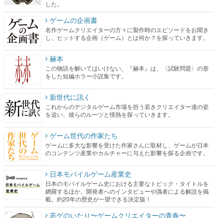
した。
ゲームの企画書
名作ゲームクリエイターの方々に製作時のエピソードをお聞き
し、ヒットする企画（ゲーム）とは何か？を探っていきます。
赫本
この物語を解いてはいけない。『赫本』は、〈試験問題〉の形
をした短編ホラー小説集です。
新世代に訊く
これからのデジタルゲーム市場を担う若きクリエイター達の姿
を追い、彼らのルーツと情熱を探っていきます。
ゲーム世代の作家たち
ゲームに多大な影響を受けた作家さんに取材し、ゲームが日本
のコンテンツ産業やカルチャーに与えた影響を探る企画です。
日本モバイルゲーム産業史
日本のモバイルゲーム史における主要なトピック・タイトルを
網羅するほか、開発者へのインタビューや識者による解説を掲
載。約20年の歴史が一望できる決定版！
若ゲのいたり〜ゲームクリエイターの青春〜