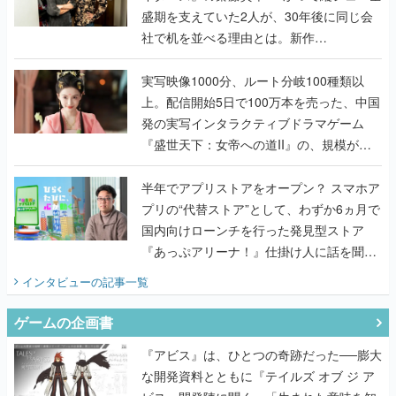
盛期を支えていた2人が、30年後に同じ会
社で机を並べる理由とは。新作
『TATSUJIN EXTREME』で初タッグを組
んだレジェンド2人に訊く開発秘話
実写映像1000分、ルート分岐100種類以
上。配信開始5日で100万本を売った、中国
発の実写インタラクティブドラマゲーム
『盛世天下：女帝への道II』の、規模が違
うこだわりをプロデューサーに聞いた
半年でアプリストアをオープン？ スマホア
プリの“代替ストア”として、わずか6ヵ月で
国内向けローンチを行った発見型ストア
『あっぷアリーナ！』仕掛け人に話を聞い
てみた
インタビュー
の記事一覧
ゲームの企画書
『アビス』は、ひとつの奇跡だった──膨大
な開発資料とともに『テイルズ オブ ジ ア