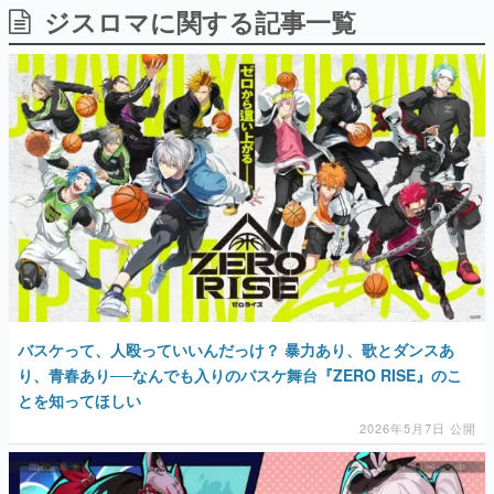
ジスロマに関する記事一覧
日本のコンテンツ産業やカルチャーに与えた影響を探る企
画です。
日本モバイルゲーム産業史
日本のモバイルゲーム史における主要なトピック・タイト
ルを網羅するほか、開発者へのインタビューや識者による
解説を掲載。約20年の歴史が一望できる決定版！
若ゲのいたり〜ゲームクリエイターの青春〜
『うつヌケ』『ペンと箸』等で知られるマンガ家・田中圭
一先生によるゲーム業界レポートマンガです。
なんでゲームは面白い？
ゲーム開発者・hamatsu氏がゲームの魅力を画面や操作の
具体的な形から解き明かしていく、硬派で骨太な評論連載
です。
ゲームが変えた日本語
バスケって、人殴っていいんだっけ？ 暴力あり、歌とダンスあ
「経験値」「裏技」「ラスボス」… ゲームにまつわる言葉
の起源や用法の変遷を、コンピューター文化史研究家・タ
り、青春あり──なんでも入りのバスケ舞台『ZERO RISE』のこ
イニーP氏が徹底調査。
とを知ってほしい
2026年5月7日 公開
カテゴリ
特集記事