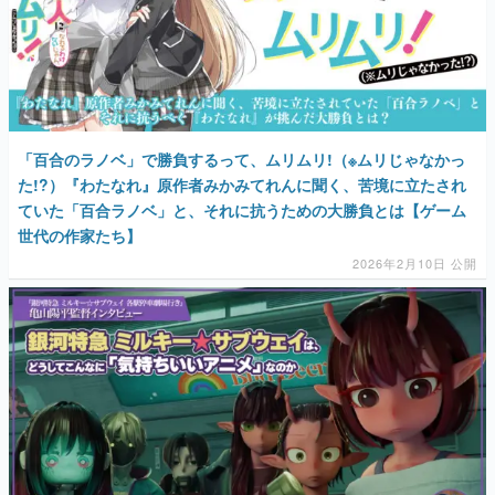
「百合のラノベ」で勝負するって、ムリムリ!（※ムリじゃなかっ
た!?）『わたなれ』原作者みかみてれんに聞く、苦境に立たされ
ていた「百合ラノベ」と、それに抗うための大勝負とは【ゲーム
世代の作家たち】
2026年2月10日 公開