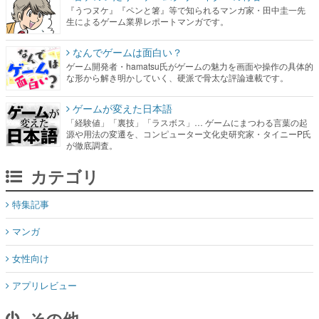
『うつヌケ』『ペンと箸』等で知られるマンガ家・田中圭一先
生によるゲーム業界レポートマンガです。
なんでゲームは面白い？
ゲーム開発者・hamatsu氏がゲームの魅力を画面や操作の具体的
な形から解き明かしていく、硬派で骨太な評論連載です。
ゲームが変えた日本語
「経験値」「裏技」「ラスボス」… ゲームにまつわる言葉の起
源や用法の変遷を、コンピューター文化史研究家・タイニーP氏
が徹底調査。
カテゴリ
特集記事
マンガ
女性向け
アプリレビュー
その他