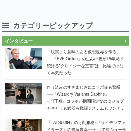
カテゴリーピックアップ
インタビュー
「現実より意味のある仮想世界を作る」
──『EVE Online』の生みの親が18年掲げ
続ける”クレイジーな宣言”は、比喩ではな
く本気だった
作り込みのすさまじさにコラボ先も驚嘆
──『Wizardry Variants Daphne』
×『FFXI』コラボが期間限定なのにジョブ
もキャラも武器も戦闘システムもワンオフ
で作り込まれた理由を両ディレクターに聞
く
『TATSUJIN』の弓削雅稔×『ライデンファ
イターズ』の齋藤貴幸──かつて縦シュー全