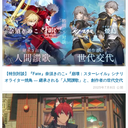
【特別対談】『Fate』奈須きのこ×『崩壊：スターレイル』シナリ
オライター焼鳥 ― 継承される「人間讃歌」と、創作者の世代交代
2025年7月8日 公開