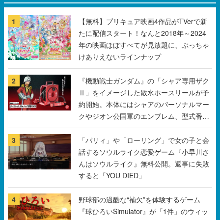
1
【無料】プリキュア映画4作品がTVerで新
たに配信スタート！なんと2018年～2024
年の映画ほぼすべてが見放題に、ぶっちゃ
けありえないラインナップ
2
『機動戦士ガンダム』の「シャア専用ザク
Ⅱ」をイメージした散水ホースリールが予
約開始。本体にはシャアのパーソナルマー
クやジオン公国軍のエンブレム、型式番号
などを配置
3
「パリィ」や「ローリング」で女の子と会
話するソウルライク恋愛ゲーム『小早川さ
んはソウルライク』無料公開。返事に失敗
すると「YOU DIED」
4
野球部の過酷な“補欠”を体験するゲーム
『球ひろいSimulator』が「1件」のウィッ