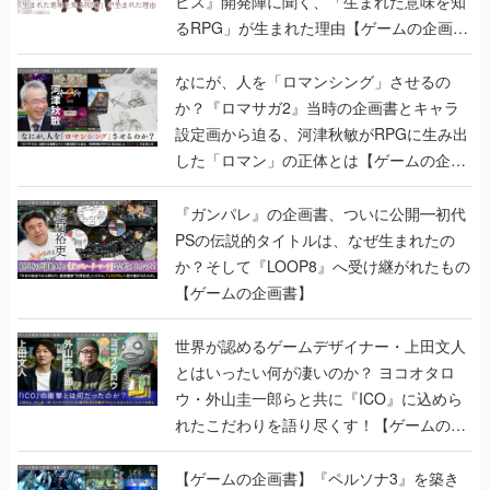
ビス』開発陣に聞く、「生まれた意味を知
るRPG」が生まれた理由【ゲームの企画
書】
なにが、人を「ロマンシング」させるの
か？『ロマサガ2』当時の企画書とキャラ
設定画から迫る、河津秋敏がRPGに生み出
した「ロマン」の正体とは【ゲームの企画
書】
『ガンパレ』の企画書、ついに公開━初代
PSの伝説的タイトルは、なぜ生まれたの
か？そして『LOOP8』へ受け継がれたもの
【ゲームの企画書】
世界が認めるゲームデザイナー・上田文人
とはいったい何が凄いのか？ ヨコオタロ
ウ・外山圭一郎らと共に『ICO』に込めら
れたこだわりを語り尽くす！【ゲームの企
画書】
【ゲームの企画書】『ペルソナ3』を築き