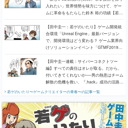
入れたい」世界情勢を味方につけて、ゲー
ムに革命をもたらした鈴木 裕の功績【若ゲ
のいたり】
【田中圭一：若ゲのいたり】ゲーム開発統
合環境「Unreal Engine」最新バージョン
で、開発環境はどう変わる？ ゲーム業界向
けソリューションイベント「GTMF2019」
に行って、より理解を深めよう【PR】
【田中圭一連載：サイバーコネクトツー
編】すべての責任はオレが取る。だから、
付いてきてくれないか──男の熱意はチーム
解散の危機を救い、『.hack』成功の活路を
開く。業界の快男児・松山 洋に流れる血は
若ゲのいたり〜ゲームクリエイターの青春〜
の記事一覧
『少年ジャンプ』色だった【若ゲのいた
り】