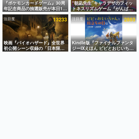
『ポケモンカードゲーム』30周
“朝凪先生”キャラデザのフィッ
年記念商品の抽選販売が本日12
トネスリズムゲーム『がんば
インタビュー
時より開始。拡張パック「30th
れ！チアリズム』Steamストア
注目度
13233
注目度
2893
CELEBRATION」のボックス
ページが公開。キャラクターの
連載・特集一覧
に、「プレミアムデッキセット
CVは陽向葵ゅかさん
エーフィ・ブラッキー」
殿堂入り記事
「FUTURISTIC BOX」の計3商
SNS拡散数が数千以上！ ページビュー数万以上！ などな
品
映画『バイオハザード』全世界
Kindle版『ファイナルファンタ
ど。多くの人々に読まれた、電ファミ渾身の“殿堂入り”記
初公開シーン収録の「日本限
ジーIXえほん ビビとおじいちゃ
事をまとめました。
定」予告映像が解禁。バイオの
んと旅立ちの日に』が半額の
日（8月10日）にあわせて、
「660円」となるセールが開催
ゲームの企画書
「ラクーンシティ総合病院」へ
中。原作スタッフの青木和彦氏
名作ゲームクリエイターの方々に製作時のエピソードをお
聞きし、ヒットする企画（ゲーム）とは何か？を探ってい
行く配達人の姿が披露
と板鼻利幸氏による「ビビ」の
きます。
前日譚
赫本
この物語を解いてはいけない。『赫本』は、〈試験問題〉
の形をした短編ホラー小説集です。
新世代に訊く
これからのデジタルゲーム市場を担う若きクリエイター達
の姿を追い、彼らのルーツと情熱を探っていきます。
ゲーム世代の作家たち
ゲームに多大な影響を受けた作家さんに取材し、ゲームが