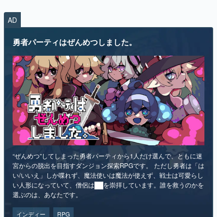
AD
勇者パーティはぜんめつしました。
“ぜんめつ”してしまった勇者パーティから1人だけ選んで、ともに迷
宮からの脱出を目指すダンジョン探索RPGです。 ただし勇者は「は
い/いいえ」しか喋れず、魔法使いは魔法が使えず、戦士は可愛らし
い人形になっていて、僧侶は██を崇拝しています。誰を救うのかを
選ぶのは、あなたです。
インディー
RPG