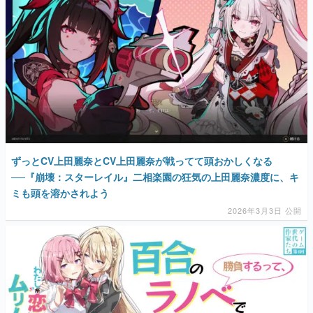
マンガ
女性向け
アプリレビュー
その他
電ファミニコゲーマーとは？
ずっとCV上田麗奈とCV上田麗奈が戦ってて頭おかしくなる
運営：株式会社マレ
──『崩壊：スターレイル』二相楽園の狂気の上田麗奈濃度に、キ
ミも頭を溶かされよう
2026年3月3日 公開