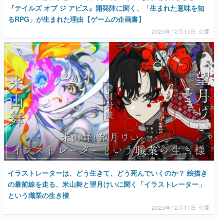
『テイルズ オブ ジ アビス』開発陣に聞く、「生まれた意味を知
るRPG」が生まれた理由【ゲームの企画書】
2025年12月15日 公開
イラストレーターは、どう生きて、どう死んでいくのか？ 絵描き
の最前線を走る、米山舞と望月けいに聞く「イラストレーター」
という職業の生き様
2025年12月11日 公開