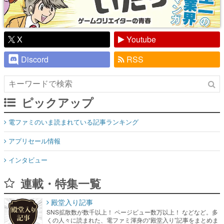
X
Youtube
Discord
RSS
ピックアップ
電ファミのいま読まれている記事ランキング
アプリセール情報
インタビュー
連載・特集一覧
殿堂入り記事
SNS拡散数が数千以上！ ページビュー数万以上！ などなど。多
くの人々に読まれた、電ファミ渾身の“殿堂入り”記事をまとめま