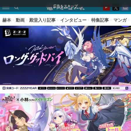
広告をスキップ
赫本
動画
殿堂入り記事
インタビュー
特集記事
マンガ
ピックアップ
電ファミのいま読まれている記事ランキング
アプリセール情報