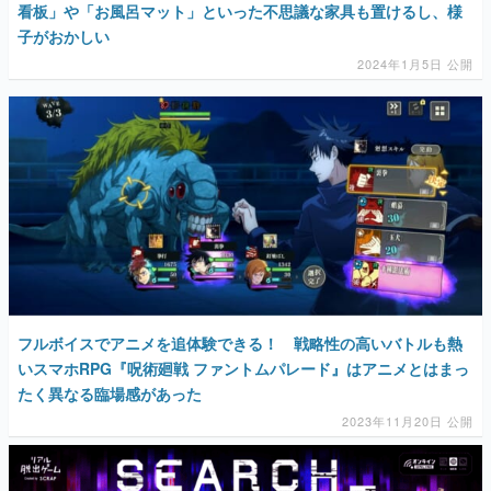
看板」や「お風呂マット」といった不思議な家具も置けるし、様
子がおかしい
2024年1月5日 公開
フルボイスでアニメを追体験できる！ 戦略性の高いバトルも熱
いスマホRPG『呪術廻戦 ファントムパレード』はアニメとはまっ
たく異なる臨場感があった
2023年11月20日 公開