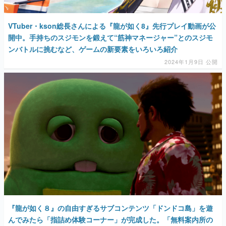
VTuber・kson総長さんによる『龍が如く8』先行プレイ動画が公
開中。手持ちのスジモンを鍛えて“筋神マネージャー”とのスジモ
ンバトルに挑むなど、ゲームの新要素をいろいろ紹介
2024年1月9日 公開
『龍が如く８』の自由すぎるサブコンテンツ「ドンドコ島」を遊
んでみたら「指詰め体験コーナー」が完成した。「無料案内所の