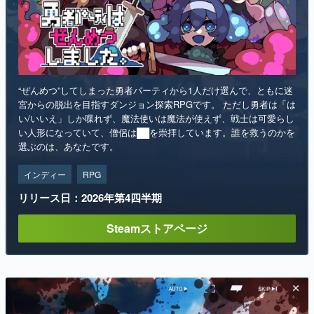
“ぜんめつ”してしまった勇者パーティから1人だけ選んで、ともに迷
宮からの脱出を目指すダンジョン探索RPGです。 ただし勇者は「は
い/いいえ」しか喋れず、魔法使いは魔法が使えず、戦士は可愛らし
い人形になっていて、僧侶は██を崇拝しています。誰を救うのかを
選ぶのは、あなたです。
インディー
RPG
リリース日：2026年第4四半期
Steamストアページ