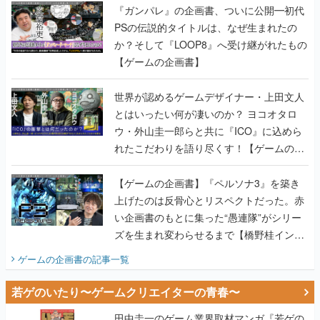
『ガンパレ』の企画書、ついに公開━初代
PSの伝説的タイトルは、なぜ生まれたの
か？そして『LOOP8』へ受け継がれたもの
【ゲームの企画書】
世界が認めるゲームデザイナー・上田文人
とはいったい何が凄いのか？ ヨコオタロ
ウ・外山圭一郎らと共に『ICO』に込めら
れたこだわりを語り尽くす！【ゲームの企
画書】
【ゲームの企画書】『ペルソナ3』を築き
上げたのは反骨心とリスペクトだった。赤
い企画書のもとに集った“愚連隊”がシリー
ズを生まれ変わらせるまで【橋野桂インタ
ビュー】
ゲームの企画書
の記事一覧
若ゲのいたり〜ゲームクリエイターの青春〜
田中圭一のゲーム業界取材マンガ『若ゲの