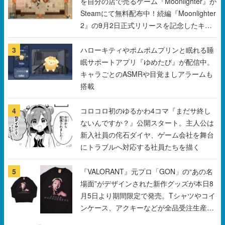
を自分の店で売るゲーム『Moonlighter』が
Steamにて無料配布中！続編『Moonlighter
2』の9月2日正式リリースを記念したキャ
ンペーン
3
ハローキティやポムポムプリンと眠れる睡
眠サポートアプリ『ゆめたび』が配信中。
キャラごとのASMRや目覚ましアラームも
搭載
4
コロコロ初のゆるかわ4コマ『まだサ終し
ないんですか？』公開スタート。主人公は
新入社員の侘石ダイヤ、ゲーム会社を舞台
にトラブルへ対応する社員たちを描く
5
『VALORANT』元プロ「GON」の“あの名
場面”がデザインされた新作グッズが本日8
月5日より期間限定で発売。Tシャツやコイ
ンケース、アクキーなどが全品受注生産で
登場、過去に発売したグッズの再販も