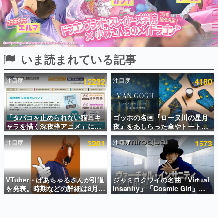
インタビュー
連載・特集一覧
殿堂入り記事
いま読まれている記事
SNS拡散数が数千以上！ ページビュー数万以上！ などな
ど。多くの人々に読まれた、電ファミ渾身の“殿堂入り”記
事をまとめました。
注目度
12232
注目度
4180
ゲームの企画書
名作ゲームクリエイターの方々に製作時のエピソードをお
聞きし、ヒットする企画（ゲーム）とは何か？を探ってい
「タバコを止められない猫耳キ
ゴッホの名画『ローヌ川の星月
きます。
ャラを描く深夜枠アニメ」に視
夜』をあしらった傘やトートバ
赫本
聴者の一部から批判意見。違法
ッグなどが登場。8月7日21時よ
この物語を解いてはいけない。『赫本』は、〈試験問題〉
注目度
3201
注目度
1573
薬物の使用と思しき描写も含め
り2日間限定で予約販売
の形をした短編ホラー小説集です。
て、BPOが議論を交わす
新世代に訊く
VTuber・ばあちゃるさんが引退
ジャミロクワイの名曲「Virtual
これからのデジタルゲーム市場を担う若きクリエイター達
の姿を追い、彼らのルーツと情熱を探っていきます。
を発表。時期などの詳細は8月9
Insanity」「Cosmic Girl」
日15時からの配信で説明
「Canned Heat」公式日本語字
幕付きMVがいきなり公開！
ゲーム世代の作家たち
「SUMMER SONIC 2026」での
ゲームに多大な影響を受けた作家さんに取材し、ゲームが