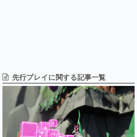
9年ぶりとなる日本公演を記念し
日本のコンテンツ産業やカルチャーに与えた影響を探る企
て
画です。
日本モバイルゲーム産業史
日本のモバイルゲーム史における主要なトピック・タイト
ルを網羅するほか、開発者へのインタビューや識者による
解説を掲載。約20年の歴史が一望できる決定版！
若ゲのいたり〜ゲームクリエイターの青春〜
『うつヌケ』『ペンと箸』等で知られるマンガ家・田中圭
一先生によるゲーム業界レポートマンガです。
なんでゲームは面白い？
ゲーム開発者・hamatsu氏がゲームの魅力を画面や操作の
先行プレイに関する記事一覧
具体的な形から解き明かしていく、硬派で骨太な評論連載
です。
ゲームが変えた日本語
「経験値」「裏技」「ラスボス」… ゲームにまつわる言葉
の起源や用法の変遷を、コンピューター文化史研究家・タ
イニーP氏が徹底調査。
カテゴリ
特集記事