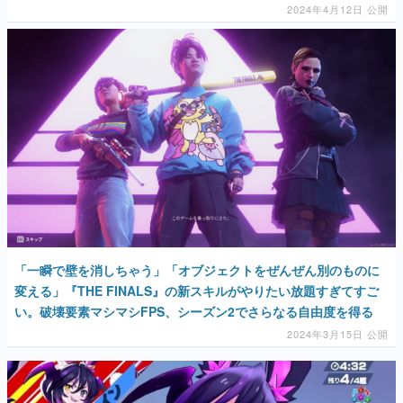
2024年4月12日 公開
「一瞬で壁を消しちゃう」「オブジェクトをぜんぜん別のものに
変える」『THE FINALS』の新スキルがやりたい放題すぎてすご
い。破壊要素マシマシFPS、シーズン2でさらなる自由度を得る
2024年3月15日 公開