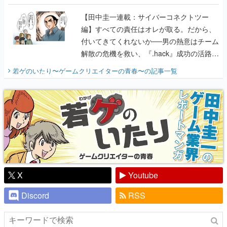
に行って、より理解を深めよう【PR】
【田中圭一連載：サイバーコネクトツー
編】すべての責任はオレが取る。だから、
付いてきてくれないか──男の熱意はチーム
解散の危機を救い、『.hack』成功の活路を
開く。業界の快男児・松山 洋に流れる血は
若ゲのいたり〜ゲームクリエイターの青春〜
の記事一覧
『少年ジャンプ』色だった【若ゲのいた
り】
X
Youtube
Discord
RSS