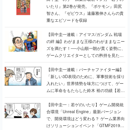
いたり』第2巻が発売。『ポケモン』田尻
智さん、『ゼビウス』遠藤雅伸さんらの貴
重なエピソードを収録
【田中圭一連載：アイマス/ガンダム 戦場
の絆 編】わがままな王様のわがままなニー
ズを満たす！──小山順一朗が貫く姿勢に、
ゲームクリエイターとしての矜持を見た
【若ゲのいたり最終回】
【田中圭一連載：バーチャファイター編】
「新しい3D表現のために、軍事技術を採り
入れたい」世界情勢を味方につけて、ゲー
ムに革命をもたらした鈴木 裕の功績【若ゲ
のいたり】
【田中圭一：若ゲのいたり】ゲーム開発統
合環境「Unreal Engine」最新バージョン
で、開発環境はどう変わる？ ゲーム業界向
けソリューションイベント「GTMF2019」