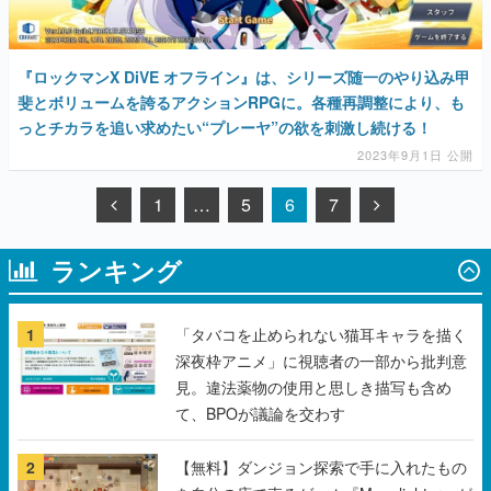
『ロックマンX DiVE オフライン』は、シリーズ随一のやり込み甲
斐とボリュームを誇るアクションRPGに。各種再調整により、も
っとチカラを追い求めたい“プレーヤ”の欲を刺激し続ける！
2023年9月1日 公開
1
…
5
6
7
ランキング
1
「タバコを止められない猫耳キャラを描く
深夜枠アニメ」に視聴者の一部から批判意
見。違法薬物の使用と思しき描写も含め
て、BPOが議論を交わす
2
【無料】ダンジョン探索で手に入れたもの