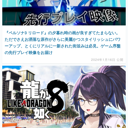
『ペルソナ3 リロード』の夕暮れ時の画が良すぎてたまらない。
ただでさえお洒落な原作がさらに美麗かつスタイリッシュにパワ
ーアップ、とくにリアルに一新された街並みは必見。ゲーム序盤
の先行プレイ映像をお届け
2024年1月16日 公開