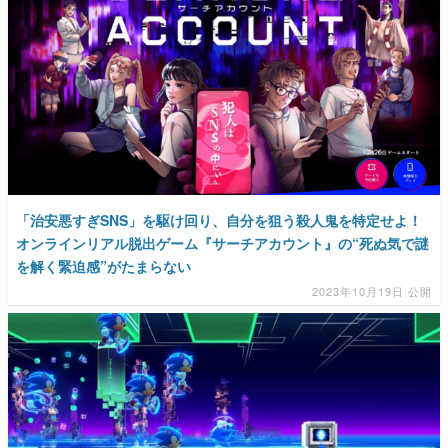
「治安悪すぎSNS」を駆け回り、自分を狙う殺人鬼を特定せよ！
オンラインリアル脱出ゲーム『サーチアカウント』の“死ぬ気で謎
を解く緊迫感”がたまらない
2023年10月19日 公開