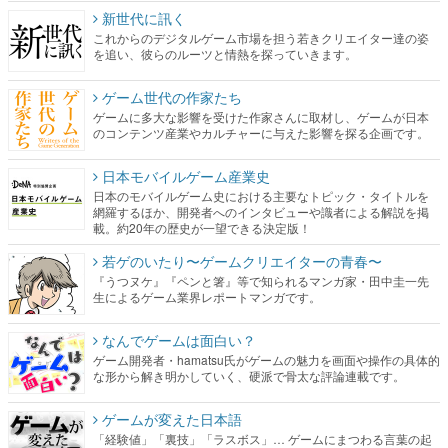
新世代に訊く
これからのデジタルゲーム市場を担う若きクリエイター達の姿
を追い、彼らのルーツと情熱を探っていきます。
ゲーム世代の作家たち
ゲームに多大な影響を受けた作家さんに取材し、ゲームが日本
のコンテンツ産業やカルチャーに与えた影響を探る企画です。
日本モバイルゲーム産業史
日本のモバイルゲーム史における主要なトピック・タイトルを
網羅するほか、開発者へのインタビューや識者による解説を掲
載。約20年の歴史が一望できる決定版！
若ゲのいたり〜ゲームクリエイターの青春〜
『うつヌケ』『ペンと箸』等で知られるマンガ家・田中圭一先
生によるゲーム業界レポートマンガです。
なんでゲームは面白い？
ゲーム開発者・hamatsu氏がゲームの魅力を画面や操作の具体的
な形から解き明かしていく、硬派で骨太な評論連載です。
ゲームが変えた日本語
「経験値」「裏技」「ラスボス」… ゲームにまつわる言葉の起