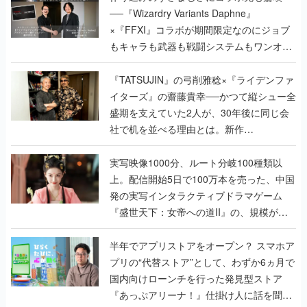
──『Wizardry Variants Daphne』
×『FFXI』コラボが期間限定なのにジョブ
もキャラも武器も戦闘システムもワンオフ
で作り込まれた理由を両ディレクターに聞
く
『TATSUJIN』の弓削雅稔×『ライデンファ
イターズ』の齋藤貴幸──かつて縦シュー全
盛期を支えていた2人が、30年後に同じ会
社で机を並べる理由とは。新作
『TATSUJIN EXTREME』で初タッグを組
んだレジェンド2人に訊く開発秘話
実写映像1000分、ルート分岐100種類以
上。配信開始5日で100万本を売った、中国
発の実写インタラクティブドラマゲーム
『盛世天下：女帝への道II』の、規模が違
うこだわりをプロデューサーに聞いた
半年でアプリストアをオープン？ スマホア
プリの“代替ストア”として、わずか6ヵ月で
国内向けローンチを行った発見型ストア
『あっぷアリーナ！』仕掛け人に話を聞い