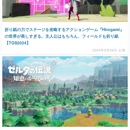
マンガ
女性向け
折り紙の力でステージを攻略するアクションゲーム『Hirogami』
アプリレビュー
の世界が美しすぎる。主人公はもちろん、フィールドも折り紙
【TGS2024】
その他
2024年9月26日 公開
電ファミニコゲーマーとは？
運営：株式会社マレ