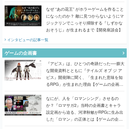
てみた
なぜ “あの花王” がホラーゲームを作ること
になったのか？ 敵に見つからないようにマ
ジックリンでこっそり掃除する『しずかな
おそうじ』が生まれるまで【開発座談会】
インタビュー
の記事一覧
ゲームの企画書
『アビス』は、ひとつの奇跡だった──膨大
な開発資料とともに『テイルズ オブ ジ ア
ビス』開発陣に聞く、「生まれた意味を知
るRPG」が生まれた理由【ゲームの企画
書】
なにが、人を「ロマンシング」させるの
か？『ロマサガ2』当時の企画書とキャラ
設定画から迫る、河津秋敏がRPGに生み出
した「ロマン」の正体とは【ゲームの企画
書】