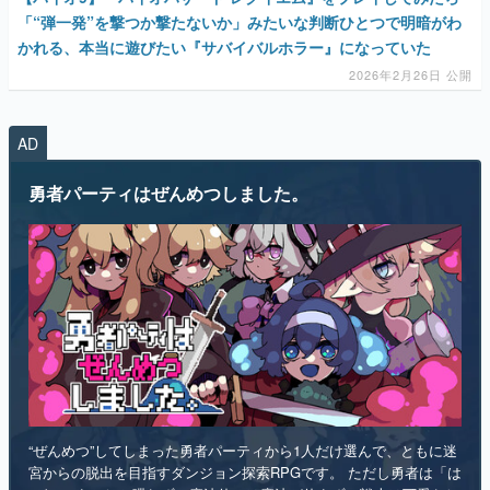
「“弾一発”を撃つか撃たないか」みたいな判断ひとつで明暗がわ
かれる、本当に遊びたい『サバイバルホラー』になっていた
2026年2月26日 公開
AD
勇者パーティはぜんめつしました。
“ぜんめつ”してしまった勇者パーティから1人だけ選んで、ともに迷
宮からの脱出を目指すダンジョン探索RPGです。 ただし勇者は「は