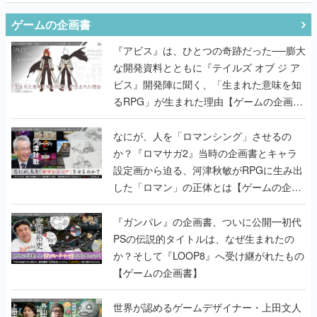
ゲームの企画書
『アビス』は、ひとつの奇跡だった──膨大
な開発資料とともに『テイルズ オブ ジ ア
ビス』開発陣に聞く、「生まれた意味を知
るRPG」が生まれた理由【ゲームの企画
書】
なにが、人を「ロマンシング」させるの
か？『ロマサガ2』当時の企画書とキャラ
設定画から迫る、河津秋敏がRPGに生み出
した「ロマン」の正体とは【ゲームの企画
書】
『ガンパレ』の企画書、ついに公開━初代
PSの伝説的タイトルは、なぜ生まれたの
か？そして『LOOP8』へ受け継がれたもの
【ゲームの企画書】
世界が認めるゲームデザイナー・上田文人