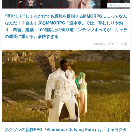
“草むしり”してるだけでも最強を目指せるMMORPG……ってなん
なんだ！？自由すぎるMMORPG『逆水寒』では、草むしりや釣
り、料理、建築…100種以上の寄り道コンテンツすべてが、キャラ
の成長に繋がる。豪快すぎる
2025年6月16日 公開
ネクソンの新作RPG『Vindictus: Defying Fate』は「キャラクタ