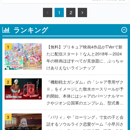
1
2
ランキング
1
【無料】プリキュア映画4作品がTVerで新
たに配信スタート！なんと2018年～2024
年の映画ほぼすべてが見放題に、ぶっちゃ
けありえないラインナップ
2
『機動戦士ガンダム』の「シャア専用ザク
Ⅱ」をイメージした散水ホースリールが予
約開始。本体にはシャアのパーソナルマー
クやジオン公国軍のエンブレム、型式番号
などを配置
3
「パリィ」や「ローリング」で女の子と会
話するソウルライク恋愛ゲーム『小早川さ