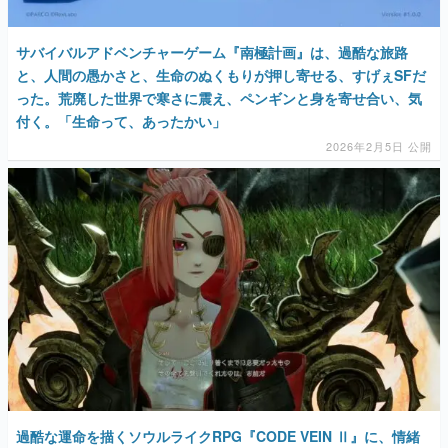
サバイバルアドベンチャーゲーム『南極計画』は、過酷な旅路
と、人間の愚かさと、生命のぬくもりが押し寄せる、すげぇSFだ
った。荒廃した世界で寒さに震え、ペンギンと身を寄せ合い、気
付く。「生命って、あったかい」
2026年2月5日 公開
過酷な運命を描くソウルライクRPG『CODE VEIN Ⅱ』に、情緒