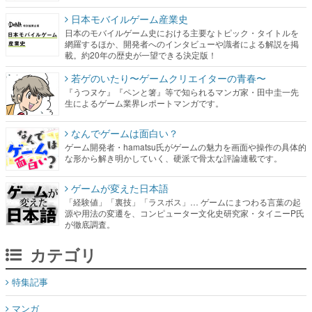
日本モバイルゲーム産業史
日本のモバイルゲーム史における主要なトピック・タイトルを
網羅するほか、開発者へのインタビューや識者による解説を掲
載。約20年の歴史が一望できる決定版！
若ゲのいたり〜ゲームクリエイターの青春〜
『うつヌケ』『ペンと箸』等で知られるマンガ家・田中圭一先
生によるゲーム業界レポートマンガです。
なんでゲームは面白い？
ゲーム開発者・hamatsu氏がゲームの魅力を画面や操作の具体的
な形から解き明かしていく、硬派で骨太な評論連載です。
ゲームが変えた日本語
「経験値」「裏技」「ラスボス」… ゲームにまつわる言葉の起
源や用法の変遷を、コンピューター文化史研究家・タイニーP氏
が徹底調査。
カテゴリ
特集記事
マンガ