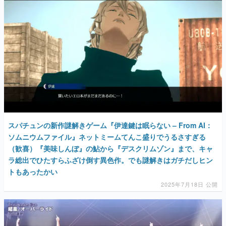
スパチュンの新作謎解きゲーム『伊達鍵は眠らない – From AI：
ソムニウムファイル』ネットミームてんこ盛りでうるさすぎる
（歓喜）『美味しんぼ』の鮎から『デスクリムゾン』まで、キャ
ラ総出でひたすらふざけ倒す異色作。でも謎解きはガチだしヒン
トもあったかい
2025年7月18日 公開