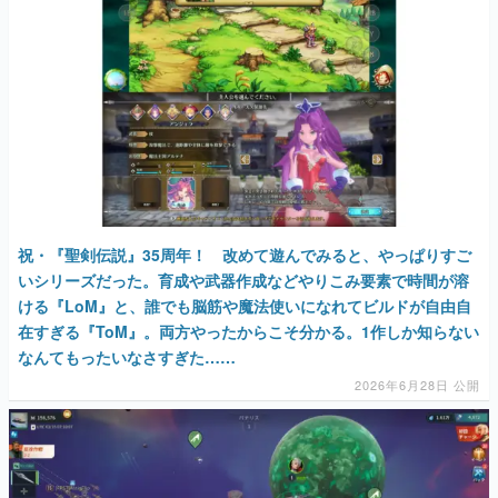
マンガ
女性向け
アプリレビュー
その他
電ファミニコゲーマーとは？
祝・『聖剣伝説』35周年！ 改めて遊んでみると、やっぱりすご
運営：株式会社マレ
いシリーズだった。育成や武器作成などやりこみ要素で時間が溶
ける『LoM』と、誰でも脳筋や魔法使いになれてビルドが自由自
在すぎる『ToM』。両方やったからこそ分かる。1作しか知らない
なんてもったいなさすぎた……
2026年6月28日 公開