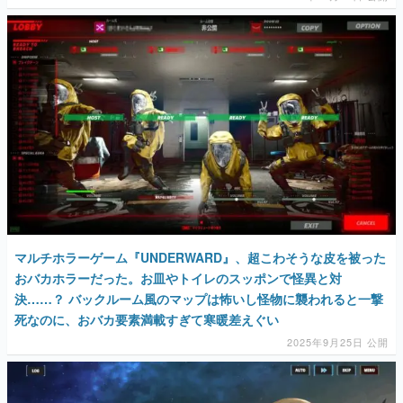
マルチホラーゲーム『UNDERWARD』、超こわそうな皮を被った
おバカホラーだった。お皿やトイレのスッポンで怪異と対
決……？ バックルーム風のマップは怖いし怪物に襲われると一撃
死なのに、おバカ要素満載すぎて寒暖差えぐい
2025年9月25日 公開