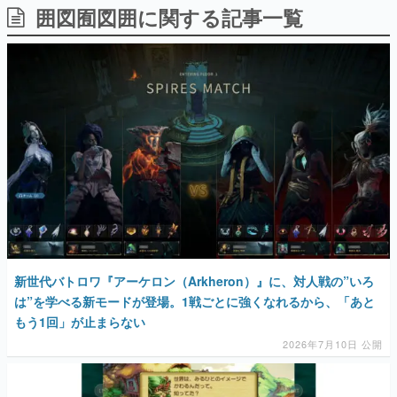
囲図囿図囲に関する記事一覧
日本のコンテンツ産業やカルチャーに与えた影響を探る企
画です。
日本モバイルゲーム産業史
日本のモバイルゲーム史における主要なトピック・タイト
ルを網羅するほか、開発者へのインタビューや識者による
解説を掲載。約20年の歴史が一望できる決定版！
若ゲのいたり〜ゲームクリエイターの青春〜
『うつヌケ』『ペンと箸』等で知られるマンガ家・田中圭
一先生によるゲーム業界レポートマンガです。
なんでゲームは面白い？
ゲーム開発者・hamatsu氏がゲームの魅力を画面や操作の
具体的な形から解き明かしていく、硬派で骨太な評論連載
です。
ゲームが変えた日本語
新世代バトロワ『アーケロン（Arkheron）』に、対人戦の”いろ
「経験値」「裏技」「ラスボス」… ゲームにまつわる言葉
の起源や用法の変遷を、コンピューター文化史研究家・タ
は”を学べる新モードが登場。1戦ごとに強くなれるから、「あと
イニーP氏が徹底調査。
もう1回」が止まらない
2026年7月10日 公開
カテゴリ
特集記事