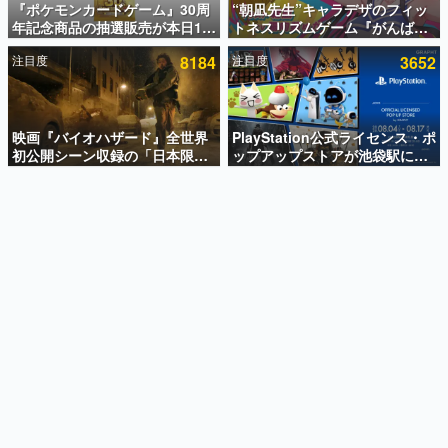
『ポケモンカードゲーム』30周
“朝凪先生”キャラデザのフィッ
年記念商品の抽選販売が本日12
トネスリズムゲーム『がんば
インタビュー
時より開始。拡張パック「30th
れ！チアリズム』Steamストア
注目度
8184
注目度
3652
CELEBRATION」のボックス
ページが公開。キャラクターの
連載・特集一覧
に、「プレミアムデッキセット
CVは陽向葵ゅかさん
エーフィ・ブラッキー」
殿堂入り記事
「FUTURISTIC BOX」の計3商
SNS拡散数が数千以上！ ページビュー数万以上！ などな
品
映画『バイオハザード』全世界
PlayStation公式ライセンス・ポ
ど。多くの人々に読まれた、電ファミ渾身の“殿堂入り”記
初公開シーン収録の「日本限
ップアップストアが池袋駅にて
事をまとめました。
定」予告映像が解禁。バイオの
期間限定で開催。夏のアパレル
日（8月10日）にあわせて、
や『ブラッドボーン』の新作ア
ゲームの企画書
「ラクーンシティ総合病院」へ
イテムが登場
名作ゲームクリエイターの方々に製作時のエピソードをお
聞きし、ヒットする企画（ゲーム）とは何か？を探ってい
行く配達人の姿が披露
きます。
赫本
この物語を解いてはいけない。『赫本』は、〈試験問題〉
の形をした短編ホラー小説集です。
新世代に訊く
これからのデジタルゲーム市場を担う若きクリエイター達
の姿を追い、彼らのルーツと情熱を探っていきます。
ゲーム世代の作家たち
ゲームに多大な影響を受けた作家さんに取材し、ゲームが