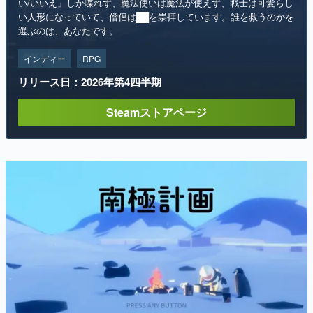
い/いいえ」しか喋れず、魔法使いは魔法が使えず、戦士は可愛らし
い人形になっていて、僧侶は██を崇拝しています。誰を救うのかを
選ぶのは、あなたです。
インディー
RPG
リリース日：2026年第4四半期
Steamストアページ