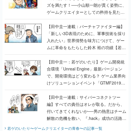
ズを満たす！──小山順一朗が貫く姿勢に、
ゲームクリエイターとしての矜持を見た
【若ゲのいたり最終回】
【田中圭一連載：バーチャファイター編】
「新しい3D表現のために、軍事技術を採り
入れたい」世界情勢を味方につけて、ゲー
ムに革命をもたらした鈴木 裕の功績【若ゲ
のいたり】
【田中圭一：若ゲのいたり】ゲーム開発統
合環境「Unreal Engine」最新バージョン
で、開発環境はどう変わる？ ゲーム業界向
けソリューションイベント「GTMF2019」
に行って、より理解を深めよう【PR】
【田中圭一連載：サイバーコネクトツー
編】すべての責任はオレが取る。だから、
付いてきてくれないか──男の熱意はチーム
解散の危機を救い、『.hack』成功の活路を
開く。業界の快男児・松山 洋に流れる血は
若ゲのいたり〜ゲームクリエイターの青春〜
の記事一覧