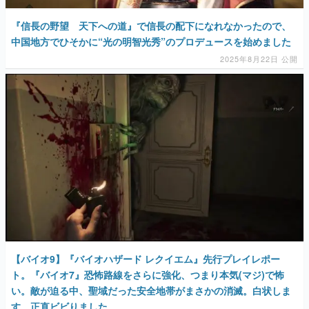
『信長の野望 天下への道』で信長の配下になれなかったので、
中国地方でひそかに“光の明智光秀”のプロデュースを始めました
2025年8月22日 公開
【バイオ9】『バイオハザード レクイエム』先行プレイレポー
ト。『バイオ7』恐怖路線をさらに強化、つまり本気(マジ)で怖
い。敵が迫る中、聖域だった安全地帯がまさかの消滅。白状しま
す、正直ビビりました