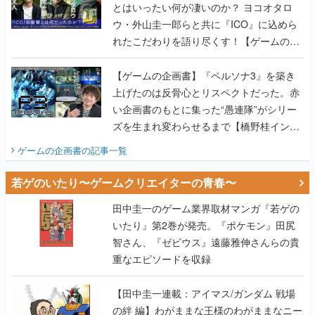
とはいったい何が凄いのか？ ヨコオタロ
ウ・外山圭一郎らと共に『ICO』に込めら
れたこだわりを語り尽くす！【ゲームの企
画書】
【ゲームの企画書】『ペルソナ3』を築き
上げたのは反骨心とリスペクトだった。赤
い企画書のもとに集った“愚連隊”がシリー
ズを生まれ変わらせるまで【橋野桂インタ
ビュー】
ゲームの企画書
の記事一覧
若ゲのいたり〜ゲームクリエイターの青春〜
田中圭一のゲーム業界取材マンガ『若ゲの
いたり』第2巻が発売。『ポケモン』田尻
智さん、『ゼビウス』遠藤雅伸さんらの貴
重なエピソードを収録
【田中圭一連載：アイマス/ガンダム 戦場
の絆 編】わがままな王様のわがままなニー