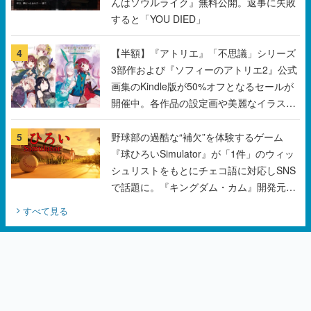
んはソウルライク』無料公開。返事に失敗
すると「YOU DIED」
4
【半額】『アトリエ』「不思議」シリーズ
3部作および『ソフィーのアトリエ2』公式
画集のKindle版が50%オフとなるセールが
開催中。各作品の設定画や美麗なイラスト
の数々をふんだんに収録
5
野球部の過酷な“補欠”を体験するゲーム
『球ひろいSimulator』が「1件」のウィッ
シュリストをもとにチェコ語に対応しSNS
で話題に。『キングダム・カム』開発元や
チェコのプロ野球選手から称賛の声
すべて見る