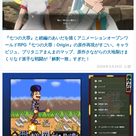
『七つの大罪』と続編のあいだを描くアニメーションオープンワ
ールドRPG『七つの大罪：Origin』の原作再現がすごい。キャラ
ビジュ、ブリタニアまんまのマップ、原作さながらの大地裂けま
くりなド派手な戦闘が「解釈一致」すぎた！
2026年3月24日 公開