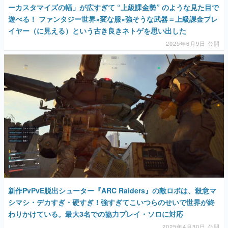
ーカスタマイズの幅」が広すぎて “上級課金勢” のような見た目で
遊べる！ ファンタジー世界×変な服×強そうな武器＝上級課金プレ
イヤー（に見える）という古き良きネトゲを思い出した
2025年6月9日 公開
新作PvPvE脱出シューター『ARC Raiders』の敵ロボは、殺意マ
シマシ・デカすぎ・硬すぎ！強すぎてこいつらのせいで世界が終
わりかけている。最大3名での協力プレイ・ソロに対応
2025年4月30日 公開