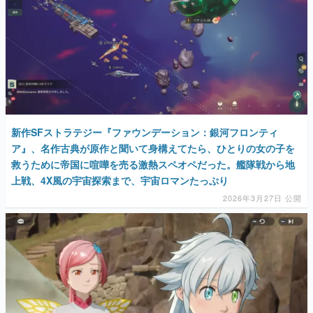
新作SFストラテジー『ファウンデーション：銀河フロンティ
ア』、名作古典が原作と聞いて身構えてたら、ひとりの女の子を
救うために帝国に喧嘩を売る激熱スペオペだった。艦隊戦から地
上戦、4X風の宇宙探索まで、宇宙ロマンたっぷり
2026年3月27日 公開