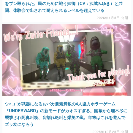
をブン殴られた。民のために戦う姉御（CV：沢城みゆき）と共
闘、体験会で出されて耐えられるレベルを超えている
2026年1月5日 公開
ウ○コ”が武器になるおバカ要素満載の4人協力ホラーゲーム
『UNDERWARD』の新モードがカオスすぎる。開幕から理不尽に
襲撃され阿鼻叫喚、音割れ絶叫と爆笑の嵐。年末はこれを遊んで
ズッ友になろう
2025年12月25日 公開