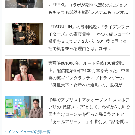
×『FFXI』コラボが期間限定なのにジョブ
もキャラも武器も戦闘システムもワンオフ
で作り込まれた理由を両ディレクターに聞
く
『TATSUJIN』の弓削雅稔×『ライデンファ
イターズ』の齋藤貴幸──かつて縦シュー全
盛期を支えていた2人が、30年後に同じ会
社で机を並べる理由とは。新作
『TATSUJIN EXTREME』で初タッグを組
んだレジェンド2人に訊く開発秘話
実写映像1000分、ルート分岐100種類以
上。配信開始5日で100万本を売った、中国
発の実写インタラクティブドラマゲーム
『盛世天下：女帝への道II』の、規模が違
うこだわりをプロデューサーに聞いた
半年でアプリストアをオープン？ スマホア
プリの“代替ストア”として、わずか6ヵ月で
国内向けローンチを行った発見型ストア
『あっぷアリーナ！』仕掛け人に話を聞い
てみた
インタビュー
の記事一覧