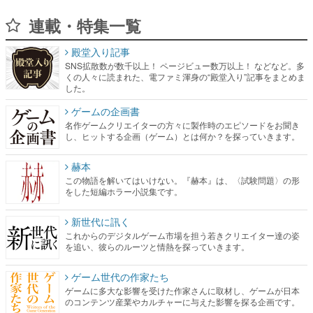
連載・特集一覧
殿堂入り記事
SNS拡散数が数千以上！ ページビュー数万以上！ などなど。多
くの人々に読まれた、電ファミ渾身の“殿堂入り”記事をまとめま
した。
ゲームの企画書
名作ゲームクリエイターの方々に製作時のエピソードをお聞き
し、ヒットする企画（ゲーム）とは何か？を探っていきます。
赫本
この物語を解いてはいけない。『赫本』は、〈試験問題〉の形
をした短編ホラー小説集です。
新世代に訊く
これからのデジタルゲーム市場を担う若きクリエイター達の姿
を追い、彼らのルーツと情熱を探っていきます。
ゲーム世代の作家たち
ゲームに多大な影響を受けた作家さんに取材し、ゲームが日本
のコンテンツ産業やカルチャーに与えた影響を探る企画です。