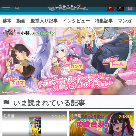
広告をスキップ
赫本
動画
殿堂入り記事
インタビュー
特集記事
マンガ
いま読まれている記事
ピックアップ
注目度
21373
注目度
20845
電ファミのいま読まれている記事ランキング
アプリセール情報