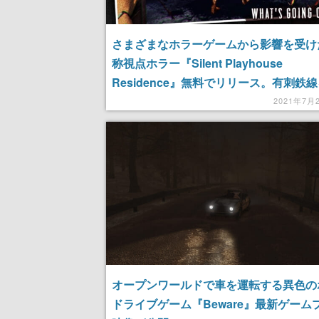
さまざまなホラーゲームから影響を受け
称視点ホラー『Silent Playhouse
Residence』無料でリリース。有刺鉄
回す「背の高い女性」から逃げ回り、生
2021年7月
敷を脱出しよう
オープンワールドで車を運転する異色の
ドライブゲーム『Beware』最新ゲーム