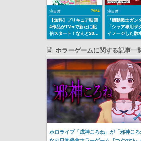
7964
注目度
注目度
【無料】プリキュア映画
『機動戦士ガン
4作品がTVerで新たに配
「シャア専用ザ
信スタート！なんと2018
イメージした散
年～2024年の映画ほぼす
リールが予約開
べてが見放題に、ぶっち
にはシャアのパ
ホラーゲームに関する記事一
ゃけありえないラインナ
マークやジオン
ップ
エンブレム、型
どを配置
ホロライブ「戌神ころね」が「邪神ころ
なり日常侵食ホラーゲーム『つぐのひ』