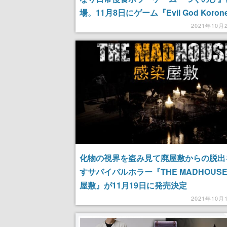
場。11月8日にゲーム『Evil God Koro
リリース
2021年10月
化物の視界を盗み見て廃屋敷からの脱出
すサバイバルホラー『THE MADHOUSE 
屋敷』が11月19日に発売決定
2021年10月