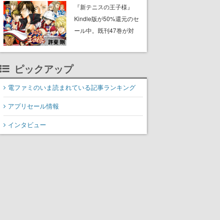
に2027年オープン！
『新テニスの王子様』
ScottGamesとの共同開
Kindle版が50%還元のセ
発、食事だけでなくステ
ール中。既刊47巻が対
ージショーや没入型のホ
象、最終巻の発売前にお
ラー体験も楽しめる
得にまとめ買いするチャ
ンス
ピックアップ
電ファミのいま読まれている記事ランキング
アプリセール情報
インタビュー