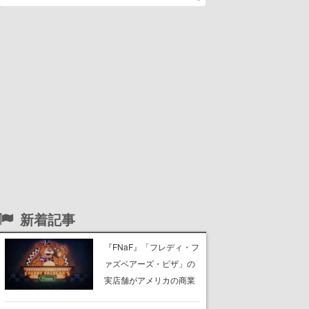
新着記事
『FNaF』「フレディ・フ
ァズベアーズ・ピザ」の
実店舗がアメリカの商業
施設「American Dream」