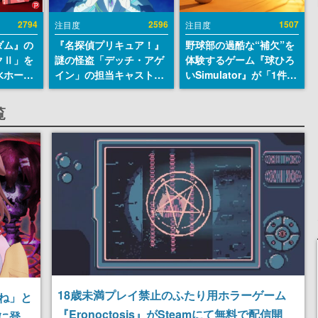
2794
2596
1507
注目度
注目度
ダム』の
『名探偵プリキュア！』
野球部の過酷な“補欠”を
クⅡ」を
謎の怪盗「デッチ・アゲ
体験するゲーム『球ひろ
水ホース
イン」の担当キャストは
いSimulator』が「1件」
始。本体
天﨑滉平さんと判明。
のウィッシュリストをも
ーソナル
『Re:ゼロから始める異
とにチェコ語に対応し
覧
公国軍の
世界生活』オットー役、
SNSで話題に。『キング
式番号な
『ヒプノシスマイク』山
ダム・カム』開発元やチ
田三郎役など
ェコのプロ野球選手から
称賛の声
18歳未満プレイ禁止のふたり用ホラーゲーム
ね」と
『Eronoctosis』がSteamにて無料で配信開
に登