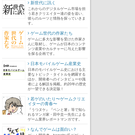
新世代に訊く
これからのデジタルゲーム市場を担
う若きクリエイター達の姿を追い、
彼らのルーツと情熱を探っていきま
す。
ゲーム世代の作家たち
ゲームに多大な影響を受けた作家さ
んに取材し、ゲームが日本のコンテ
ンツ産業やカルチャーに与えた影響
を探る企画です。
日本モバイルゲーム産業史
日本のモバイルゲーム史における主
要なトピック・タイトルを網羅する
ほか、開発者へのインタビューや識
者による解説を掲載。約20年の歴史
が一望できる決定版！
若ゲのいたり〜ゲームクリエ
イターの青春〜
『うつヌケ』『ペンと箸』等で知ら
れるマンガ家・田中圭一先生による
ゲーム業界レポートマンガです。
なんでゲームは面白い？
ゲーム開発者・hamatsu氏がゲーム