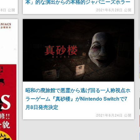
本」的な演出からの本格的ジャパニーズホラー
はひんやりした雰囲気が恋しいホラー／謎解き
月8日 公開
2021年6月28日 公開
ファンにおすすめ
昭和の廃旅館で悪霊から逃げ回る一人称視点ホ
ラーゲーム『真砂楼』がNintendo Switchで7
月8日発売決定
2021年6月24日 公開