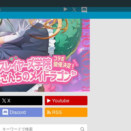
5
X
Youtube
Discord
RSS