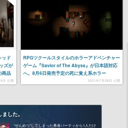
レッド
RPGツクールスタイルのホラーアドベンチャー
ッズが
ゲーム『Savior of The Abyss』が日本語対応
の商品
へ。8月6日発売予定の死に覚え系ホラー
24日 公開
2021年7月26日 公開
しました。
“ぜんめつ”してしまった勇者パーティから1人だけ