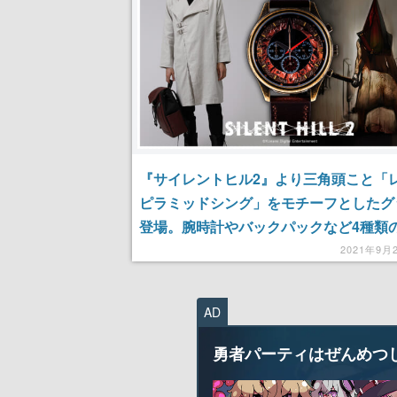
『サイレントヒル2』より三角頭こと「
ピラミッドシング」をモチーフとしたグ
登場。腕時計やバックパックなど4種類
がラインナップ
2021年9月
AD
勇者パーティはぜんめつ