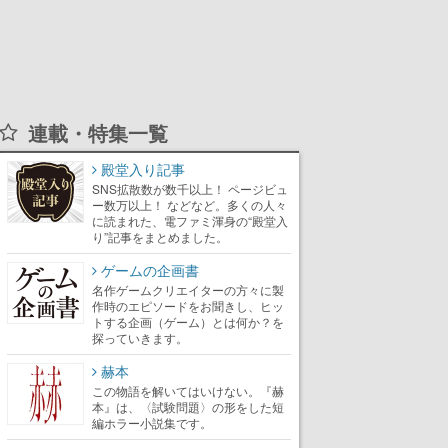
連載・特集一覧
殿堂入り記事
SNS拡散数が数千以上！ ページビュ
ー数万以上！ などなど。多くの人々
に読まれた、電ファミ渾身の“殿堂入
り”記事をまとめました。
ゲームの企画書
名作ゲームクリエイターの方々に製
作時のエピソードをお聞きし、ヒッ
トする企画（ゲーム）とは何か？を
探っていきます。
赫本
この物語を解いてはいけない。『赫
本』は、〈試験問題〉の形をした短
編ホラー小説集です。