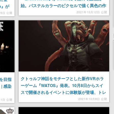
始。パステルカラーのピクセルで描く異色の作
ne』が
品
2021年10月12日 公開
25日 公開
クトゥルフ神話をモチーフとした新作VRホラ
を目指
ーゲーム『WATOS』発表。10月8日からスイ
| 感染
スで開催されるイベントに体験版が登場、トレ
ーラーには不気味なクリーチャーの姿も
2021年10月8日 公開
11日 公開