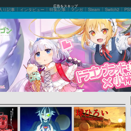
広告をスキップ
入り記事
インタビュー
特集記事
マンガ
Steam
Switch2
PS