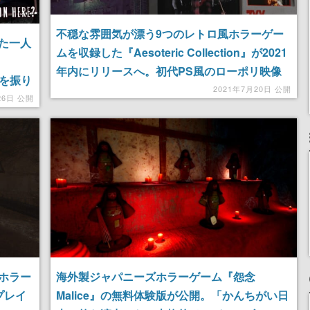
不穏な雰囲気が漂う9つのレトロ風ホラーゲー
た一人
ムを収録した『Aesoteric Collection』が2021
年内にリリースへ。初代PS風のローポリ映像
線を振り
にグリッチを効かせた多様なジャンルの実験作
2021年7月20日 公開
きて屋
26日 公開
が勢ぞろい
ホラー
海外製ジャパニーズホラーゲーム『怨念
プレイ
Malice』の無料体験版が公開。「かんちがい日