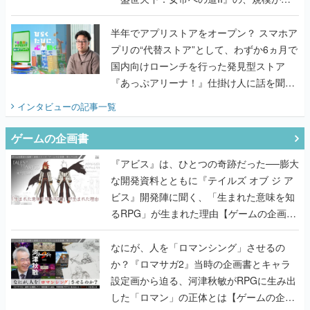
うこだわりをプロデューサーに聞いた
半年でアプリストアをオープン？ スマホア
プリの“代替ストア”として、わずか6ヵ月で
国内向けローンチを行った発見型ストア
『あっぷアリーナ！』仕掛け人に話を聞い
てみた
インタビュー
の記事一覧
ゲームの企画書
『アビス』は、ひとつの奇跡だった──膨大
な開発資料とともに『テイルズ オブ ジ ア
ビス』開発陣に聞く、「生まれた意味を知
るRPG」が生まれた理由【ゲームの企画
書】
なにが、人を「ロマンシング」させるの
か？『ロマサガ2』当時の企画書とキャラ
設定画から迫る、河津秋敏がRPGに生み出
した「ロマン」の正体とは【ゲームの企画