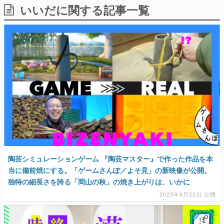
いいだに関する記事一覧
日本のコンテンツ産業やカルチャーに与えた影響を探る企
画です。
日本モバイルゲーム産業史
日本のモバイルゲーム史における主要なトピック・タイト
ルを網羅するほか、開発者へのインタビューや識者による
解説を掲載。約20年の歴史が一望できる決定版！
若ゲのいたり〜ゲームクリエイターの青春〜
『うつヌケ』『ペンと箸』等で知られるマンガ家・田中圭
一先生によるゲーム業界レポートマンガです。
なんでゲームは面白い？
ゲーム開発者・hamatsu氏がゲームの魅力を画面や操作の
具体的な形から解き明かしていく、硬派で骨太な評論連載
です。
ゲームが変えた日本語
陶芸シミュレーションゲーム 『陶芸マスター』で作った作品を本
「経験値」「裏技」「ラスボス」… ゲームにまつわる言葉
の起源や用法の変遷を、コンピューター文化史研究家・タ
当に備前焼にする。「ゲームさんぽ／よそ見」の新映像が公開。
イニーP氏が徹底調査。
独特の細長さを誇る「岡山の秋」の焼き上がりは、いかに
2025年6月22日 公開
カテゴリ
特集記事