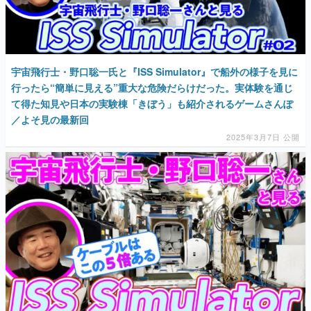
宇宙飛行士・野口聡一氏と『ISS Simulator』で船外の様子を見に
行ったら“簡単に見える”重大な危険だらけだった。実体験を通じ
て得た知見や日本の実験棟「きぼう」も紹介されるゲームさんぽ
／よそ見の最新回
2025年3月7日 公開