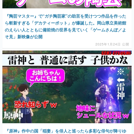
『陶芸マスター』で“ガチ陶芸家”の助言を受けつつ作品を作った
ら斬新すぎる「デカティーポット」が爆誕した。岡山県立美術館
のえらい人とともに備前焼の世界を見ていく「ゲームさんぽ／よ
そ見」新映像が公開
2025年1月24日 公開
『原神』作中の国「稲妻」を俳人と巡ったら多彩な俳句が降りゆ