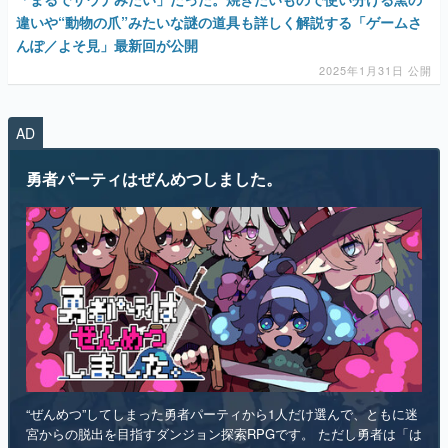
違いや“動物の爪”みたいな謎の道具も詳しく解説する「ゲームさ
んぽ／よそ見」最新回が公開
2025年1月31日 公開
AD
勇者パーティはぜんめつしました。
“ぜんめつ”してしまった勇者パーティから1人だけ選んで、ともに迷
宮からの脱出を目指すダンジョン探索RPGです。 ただし勇者は「は