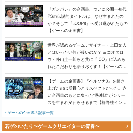
書】
『ガンパレ』の企画書、ついに公開━初代
PSの伝説的タイトルは、なぜ生まれたの
か？そして『LOOP8』へ受け継がれたもの
【ゲームの企画書】
世界が認めるゲームデザイナー・上田文人
とはいったい何が凄いのか？ ヨコオタロ
ウ・外山圭一郎らと共に『ICO』に込めら
れたこだわりを語り尽くす！【ゲームの企
画書】
【ゲームの企画書】『ペルソナ3』を築き
上げたのは反骨心とリスペクトだった。赤
い企画書のもとに集った“愚連隊”がシリー
ズを生まれ変わらせるまで【橋野桂インタ
ビュー】
ゲームの企画書
の記事一覧
若ゲのいたり〜ゲームクリエイターの青春〜