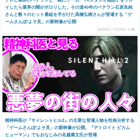
イしたら業界の闇がポロリした。その道40年のベテラン石原良純
さんと数々のヒット番組を手がけた高橋弘樹さんが登場する「ゲ
ームさんぽ/よそ見」の新映像が公開
2024年11月29日 公開
精神科医が『サイレントヒル2』の主要な登場人物を性格分析する
「ゲームさんぽ/よそ見」の新映像が公開。『デトロイト ビカム
ヒューマン』でもおなじみの名越康文氏が登場