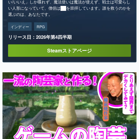
い/いいえ」しか喋れず、魔法使いは魔法が使えず、戦士は可愛らし
い人形になっていて、僧侶は██を崇拝しています。誰を救うのかを
選ぶのは、あなたです。
インディー
RPG
リリース日：2026年第4四半期
Steamストアページ