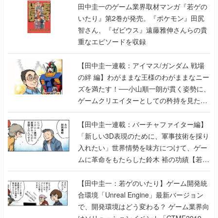
田中圭一のゲーム業界取材マンガ『若ゲの
いたり』第2巻が発売。『ポケモン』田尻
智さん、『ゼビウス』遠藤雅伸さんらの貴
重なエピソードを収録
【田中圭一連載：アイマス/ガンダム 戦場
の絆 編】わがままな王様のわがままなニー
ズを満たす！──小山順一朗が貫く姿勢に、
ゲームクリエイターとしての矜持を見た
【若ゲのいたり最終回】
【田中圭一連載：バーチャファイター編】
「新しい3D表現のために、軍事技術を採り
入れたい」世界情勢を味方につけて、ゲー
ムに革命をもたらした鈴木 裕の功績【若ゲ
のいたり】
【田中圭一：若ゲのいたり】ゲーム開発統
合環境「Unreal Engine」最新バージョン
で、開発環境はどう変わる？ ゲーム業界向