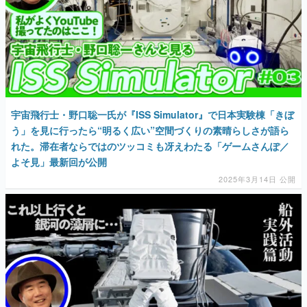
宇宙飛行士・野口聡一氏が『ISS Simulator』で日本実験棟「きぼ
う」を見に行ったら“明るく広い”空間づくりの素晴らしさが語ら
れた。滞在者ならではのツッコミも冴えわたる「ゲームさんぽ／
よそ見」最新回が公開
2025年3月14日 公開