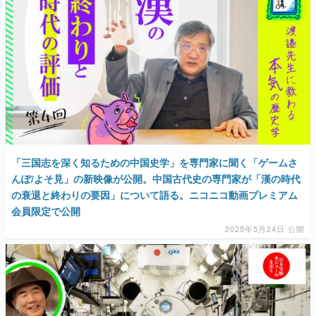
マンガ
女性向け
アプリレビュー
その他
電ファミニコゲーマーとは？
「三国志を深く知るための中国史学」を専門家に聞く「ゲームさ
運営：株式会社マレ
んぽ/よそ見」の新映像が公開。中国古代史の専門家が「漢の時代
の衰退と終わりの要因」について語る。ニコニコ動画プレミアム
会員限定で公開
2025年5月24日 公開