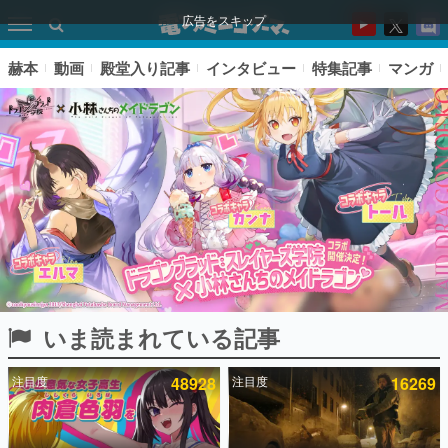
広告をスキップ
赫本
動画
殿堂入り記事
インタビュー
特集記事
マンガ
いま読まれている記事
ピックアップ
注目度
48928
注目度
16269
電ファミのいま読まれている記事ランキング
アプリセール情報