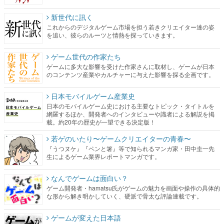
新世代に訊く
これからのデジタルゲーム市場を担う若きクリエイター達の姿
を追い、彼らのルーツと情熱を探っていきます。
ゲーム世代の作家たち
ゲームに多大な影響を受けた作家さんに取材し、ゲームが日本
のコンテンツ産業やカルチャーに与えた影響を探る企画です。
日本モバイルゲーム産業史
日本のモバイルゲーム史における主要なトピック・タイトルを
網羅するほか、開発者へのインタビューや識者による解説を掲
載。約20年の歴史が一望できる決定版！
若ゲのいたり〜ゲームクリエイターの青春〜
『うつヌケ』『ペンと箸』等で知られるマンガ家・田中圭一先
生によるゲーム業界レポートマンガです。
なんでゲームは面白い？
ゲーム開発者・hamatsu氏がゲームの魅力を画面や操作の具体的
な形から解き明かしていく、硬派で骨太な評論連載です。
ゲームが変えた日本語