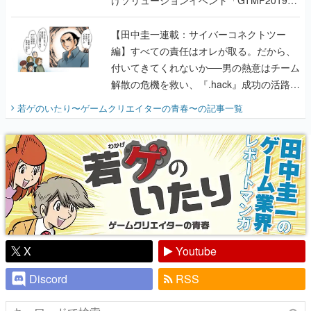
けソリューションイベント「GTMF2019」
に行って、より理解を深めよう【PR】
【田中圭一連載：サイバーコネクトツー
編】すべての責任はオレが取る。だから、
付いてきてくれないか──男の熱意はチーム
解散の危機を救い、『.hack』成功の活路を
開く。業界の快男児・松山 洋に流れる血は
若ゲのいたり〜ゲームクリエイターの青春〜
の記事一覧
『少年ジャンプ』色だった【若ゲのいた
り】
X
Youtube
Discord
RSS