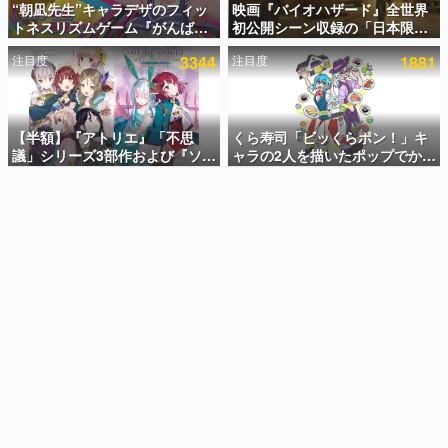
“朝凪先生”キャラデザのフィッ
映画『バイオハザード』全世界
トネスリズムゲーム『がんば
初公開シーン収録の「日本限
インタビュー
れ！チアリズム』Steamストア
定」予告映像が解禁。バイオの
注目度
3344
注目度
1881
ページが公開。キャラクターの
日（8月10日）にあわせて、
連載・特集一覧
CVは陽向葵ゅかさん
「ラクーンシティ総合病院」へ
行く配達人の姿が披露
殿堂入り記事
SNS拡散数が数千以上！ ページビュー数万以上！ などな
【半額】『アトリエ』「不思
くら寿司「ビッくらポン！」キ
ど。多くの人々に読まれた、電ファミ渾身の“殿堂入り”記
議」シリーズ3部作および『ソフ
ャラの2人を描いたポップでかわ
事をまとめました。
ィーのアトリエ2』公式画集の
いいコラボイラストが公開。コ
Kindle版が50%オフとなるセー
ラボイラストを使用した限定T
ゲームの企画書
ルが開催中。各作品の設定画や
シャツ&ステッカーがアソビシ
名作ゲームクリエイターの方々に製作時のエピソードをお
聞きし、ヒットする企画（ゲーム）とは何か？を探ってい
美麗なイラストの数々をふんだ
ステム主催「Akaku展」にて販
きます。
んに収録
売へ
赫本
この物語を解いてはいけない。『赫本』は、〈試験問題〉
の形をした短編ホラー小説集です。
新世代に訊く
これからのデジタルゲーム市場を担う若きクリエイター達
の姿を追い、彼らのルーツと情熱を探っていきます。
ゲーム世代の作家たち
ゲームに多大な影響を受けた作家さんに取材し、ゲームが