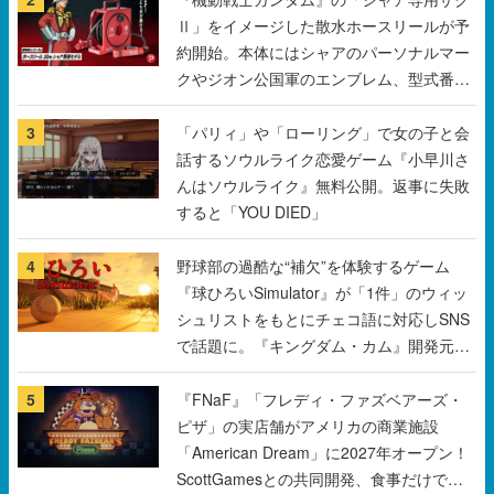
Ⅱ」をイメージした散水ホースリールが予
約開始。本体にはシャアのパーソナルマー
クやジオン公国軍のエンブレム、型式番号
などを配置
3
「パリィ」や「ローリング」で女の子と会
話するソウルライク恋愛ゲーム『小早川さ
んはソウルライク』無料公開。返事に失敗
すると「YOU DIED」
4
野球部の過酷な“補欠”を体験するゲーム
『球ひろいSimulator』が「1件」のウィッ
シュリストをもとにチェコ語に対応しSNS
で話題に。『キングダム・カム』開発元や
チェコのプロ野球選手から称賛の声
5
『FNaF』「フレディ・ファズベアーズ・
ピザ」の実店舗がアメリカの商業施設
「American Dream」に2027年オープン！
ScottGamesとの共同開発、食事だけでな