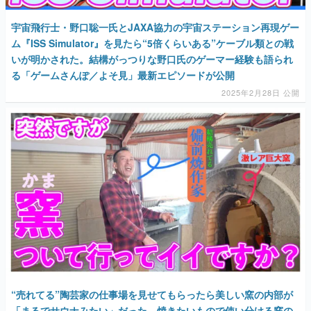
宇宙飛行士・野口聡一氏とJAXA協力の宇宙ステーション再現ゲー
ム『ISS Simulator』を見たら“5倍くらいある”ケーブル類との戦
いが明かされた。結構がっつりな野口氏のゲーマー経験も語られ
る「ゲームさんぽ／よそ見」最新エピソードが公開
2025年2月28日 公開
“売れてる”陶芸家の仕事場を見せてもらったら美しい窯の内部が
「まるでサウナみたい」だった。焼きたいもので使い分ける窯の