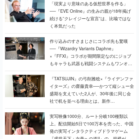
「現実より意味のある仮想世界を作る」
──『EVE Online』の生みの親が18年掲げ
続ける”クレイジーな宣言”は、比喩ではな
く本気だった
作り込みのすさまじさにコラボ先も驚嘆
──『Wizardry Variants Daphne』
×『FFXI』コラボが期間限定なのにジョブ
もキャラも武器も戦闘システムもワンオフ
で作り込まれた理由を両ディレクターに聞
く
『TATSUJIN』の弓削雅稔×『ライデンファ
イターズ』の齋藤貴幸──かつて縦シュー全
盛期を支えていた2人が、30年後に同じ会
社で机を並べる理由とは。新作
『TATSUJIN EXTREME』で初タッグを組
んだレジェンド2人に訊く開発秘話
実写映像1000分、ルート分岐100種類以
上。配信開始5日で100万本を売った、中国
発の実写インタラクティブドラマゲーム
『盛世天下：女帝への道II』の、規模が違