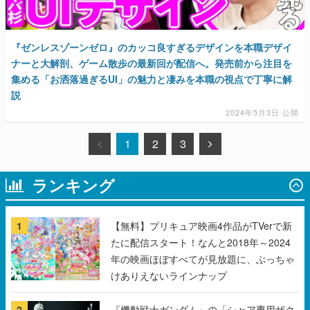
『ゼンレスゾーンゼロ』のカッコ良すぎるデザインを本職デザイ
ナーと大解剖、ゲーム散歩の最新回が配信へ。発売前から注目を
集める「お洒落過ぎるUI」の魅力と凄みを本職の視点で丁寧に解
説
2024年5月3日 公開
1
2
3
ランキング
1
【無料】プリキュア映画4作品がTVerで新
たに配信スタート！なんと2018年～2024
年の映画ほぼすべてが見放題に、ぶっちゃ
けありえないラインナップ
2
『機動戦士ガンダム』の「シャア専用ザク