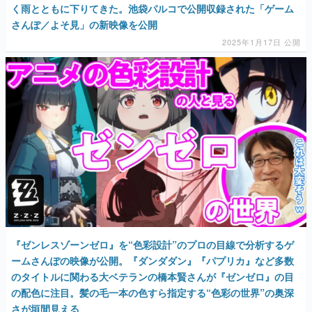
く雨とともに下りてきた。池袋パルコで公開収録された「ゲーム
さんぽ／よそ見」の新映像を公開
2025年1月17日 公開
『ゼンレスゾーンゼロ』を“色彩設計”のプロの目線で分析するゲ
ームさんぽの映像が公開。『ダンダダン』『パプリカ』など多数
のタイトルに関わる大ベテランの橋本賢さんが『ゼンゼロ』の目
の配色に注目。髪の毛一本の色すら指定する“色彩の世界”の奥深
さが垣間見える