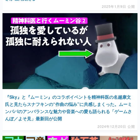
2025年1月9日 公開
『Sky』と『ムーミン』のコラボイベントを精神科医の名越康文
氏と見たらスナフキンの“作曲の悩み”に共感しまくった。ムーミ
ンパパのアンバランスな魅力や音楽への愛も語られる「ゲームさ
んぽ／よそ見」最新回が公開
2024年12月20日 公開