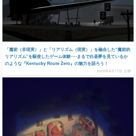
「魔術（非現実）」と「リアリズム（現実）」を融合した“魔術的
リアリズム”を駆使したゲーム体験──まるで白昼夢を見ているか
のような『Kentucky Route Zero』の魅力を語ろう！
2020年6月17日 公開