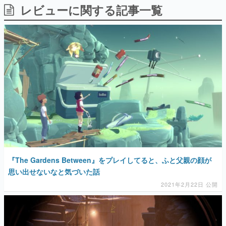
レビューに関する記事一覧
日本のコンテンツ産業やカルチャーに与えた影響を探る企
画です。
日本モバイルゲーム産業史
日本のモバイルゲーム史における主要なトピック・タイト
ルを網羅するほか、開発者へのインタビューや識者による
解説を掲載。約20年の歴史が一望できる決定版！
若ゲのいたり〜ゲームクリエイターの青春〜
『うつヌケ』『ペンと箸』等で知られるマンガ家・田中圭
一先生によるゲーム業界レポートマンガです。
なんでゲームは面白い？
ゲーム開発者・hamatsu氏がゲームの魅力を画面や操作の
具体的な形から解き明かしていく、硬派で骨太な評論連載
です。
ゲームが変えた日本語
『The Gardens Between』をプレイしてると、ふと父親の顔が
「経験値」「裏技」「ラスボス」… ゲームにまつわる言葉
の起源や用法の変遷を、コンピューター文化史研究家・タ
思い出せないなと気づいた話
イニーP氏が徹底調査。
2021年2月22日 公開
カテゴリ
特集記事