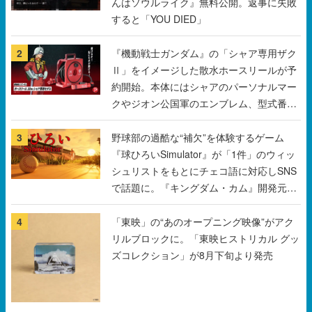
んはソウルライク』無料公開。返事に失敗
すると「YOU DIED」
2
『機動戦士ガンダム』の「シャア専用ザク
Ⅱ」をイメージした散水ホースリールが予
約開始。本体にはシャアのパーソナルマー
クやジオン公国軍のエンブレム、型式番号
などを配置
3
野球部の過酷な“補欠”を体験するゲーム
『球ひろいSimulator』が「1件」のウィッ
シュリストをもとにチェコ語に対応しSNS
で話題に。『キングダム・カム』開発元や
チェコのプロ野球選手から称賛の声
4
「東映」の“あのオープニング映像”がアク
リルブロックに。「東映ヒストリカル グッ
ズコレクション」が8月下旬より発売