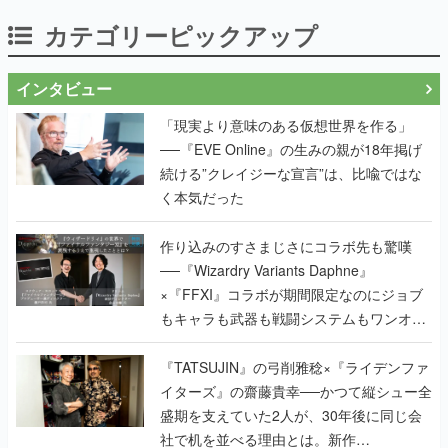
カテゴリーピックアップ
インタビュー
「現実より意味のある仮想世界を作る」
──『EVE Online』の生みの親が18年掲げ
続ける”クレイジーな宣言”は、比喩ではな
く本気だった
作り込みのすさまじさにコラボ先も驚嘆
──『Wizardry Variants Daphne』
×『FFXI』コラボが期間限定なのにジョブ
もキャラも武器も戦闘システムもワンオフ
で作り込まれた理由を両ディレクターに聞
く
『TATSUJIN』の弓削雅稔×『ライデンファ
イターズ』の齋藤貴幸──かつて縦シュー全
盛期を支えていた2人が、30年後に同じ会
社で机を並べる理由とは。新作