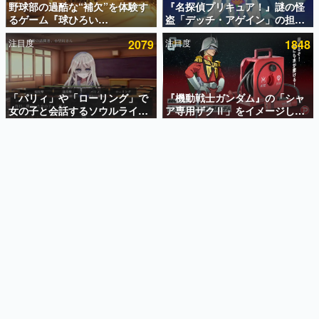
野球部の過酷な“補欠”を体験す
『名探偵プリキュア！』謎の怪
るゲーム『球ひろい
盗「デッチ・アゲイン」の担当
インタビュー
Simulator』が「1件」のウィッ
キャストは天﨑滉平さんと判
注目度
2079
注目度
1848
シュリストをもとにチェコ語に
明。『Re:ゼロから始める異世
連載・特集一覧
対応しSNSで話題に。『キング
界生活』オットー役、『ヒプノ
ダム・カム』開発元やチェコの
シスマイク』山田三郎役など
殿堂入り記事
プロ野球選手から称賛の声
SNS拡散数が数千以上！ ページビュー数万以上！ などな
「パリィ」や「ローリング」で
『機動戦士ガンダム』の「シャ
ど。多くの人々に読まれた、電ファミ渾身の“殿堂入り”記
女の子と会話するソウルライク
ア専用ザクⅡ」をイメージした
事をまとめました。
恋愛ゲーム『小早川さんはソウ
散水ホースリールが予約開始。
ルライク』無料公開。返事に失
本体にはシャアのパーソナルマ
ゲームの企画書
敗すると「YOU DIED」
ークやジオン公国軍のエンブレ
名作ゲームクリエイターの方々に製作時のエピソードをお
聞きし、ヒットする企画（ゲーム）とは何か？を探ってい
ム、型式番号などを配置
きます。
赫本
この物語を解いてはいけない。『赫本』は、〈試験問題〉
の形をした短編ホラー小説集です。
新世代に訊く
これからのデジタルゲーム市場を担う若きクリエイター達
の姿を追い、彼らのルーツと情熱を探っていきます。
ゲーム世代の作家たち
ゲームに多大な影響を受けた作家さんに取材し、ゲームが