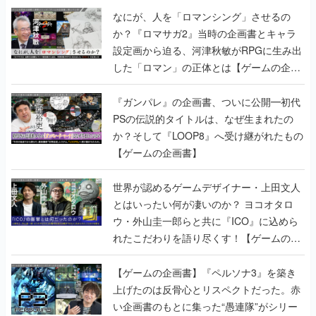
なにが、人を「ロマンシング」させるの
か？『ロマサガ2』当時の企画書とキャラ
設定画から迫る、河津秋敏がRPGに生み出
した「ロマン」の正体とは【ゲームの企画
書】
『ガンパレ』の企画書、ついに公開━初代
PSの伝説的タイトルは、なぜ生まれたの
か？そして『LOOP8』へ受け継がれたもの
【ゲームの企画書】
世界が認めるゲームデザイナー・上田文人
とはいったい何が凄いのか？ ヨコオタロ
ウ・外山圭一郎らと共に『ICO』に込めら
れたこだわりを語り尽くす！【ゲームの企
画書】
【ゲームの企画書】『ペルソナ3』を築き
上げたのは反骨心とリスペクトだった。赤
い企画書のもとに集った“愚連隊”がシリー