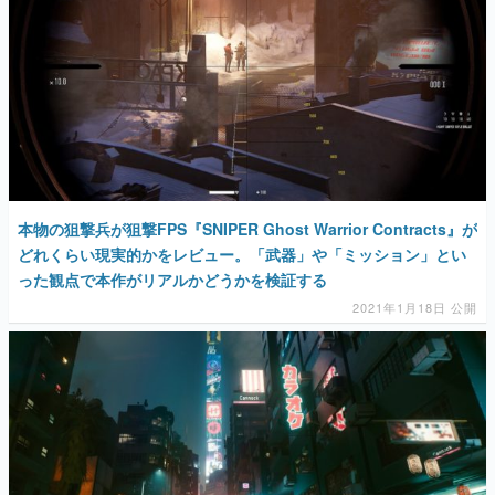
マンガ
女性向け
アプリレビュー
その他
電ファミニコゲーマーとは？
本物の狙撃兵が狙撃FPS『SNIPER Ghost Warrior Contracts』が
どれくらい現実的かをレビュー。「武器」や「ミッション」とい
運営：株式会社マレ
った観点で本作がリアルかどうかを検証する
2021年1月18日 公開