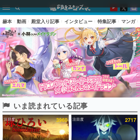
広告をスキップ
赫本
動画
殿堂入り記事
インタビュー
特集記事
マンガ
いま読まれている記事
ピックアップ
注目度
3960
注目度
2717
電ファミのいま読まれている記事ランキング
アプリセール情報