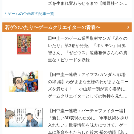
ズを生まれ変わらせるまで【橋野桂インタ
ビュー】
ゲームの企画書
の記事一覧
若ゲのいたり〜ゲームクリエイターの青春〜
田中圭一のゲーム業界取材マンガ『若ゲの
いたり』第2巻が発売。『ポケモン』田尻
智さん、『ゼビウス』遠藤雅伸さんらの貴
重なエピソードを収録
【田中圭一連載：アイマス/ガンダム 戦場
の絆 編】わがままな王様のわがままなニー
ズを満たす！──小山順一朗が貫く姿勢に、
ゲームクリエイターとしての矜持を見た
【若ゲのいたり最終回】
【田中圭一連載：バーチャファイター編】
「新しい3D表現のために、軍事技術を採り
入れたい」世界情勢を味方につけて、ゲー
ムに革命をもたらした鈴木 裕の功績【若ゲ