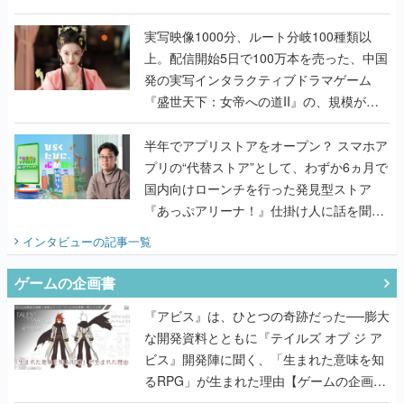
『TATSUJIN EXTREME』で初タッグを組
んだレジェンド2人に訊く開発秘話
実写映像1000分、ルート分岐100種類以
上。配信開始5日で100万本を売った、中国
発の実写インタラクティブドラマゲーム
『盛世天下：女帝への道II』の、規模が違
うこだわりをプロデューサーに聞いた
半年でアプリストアをオープン？ スマホア
プリの“代替ストア”として、わずか6ヵ月で
国内向けローンチを行った発見型ストア
『あっぷアリーナ！』仕掛け人に話を聞い
てみた
インタビュー
の記事一覧
ゲームの企画書
『アビス』は、ひとつの奇跡だった──膨大
な開発資料とともに『テイルズ オブ ジ ア
ビス』開発陣に聞く、「生まれた意味を知
るRPG」が生まれた理由【ゲームの企画
書】