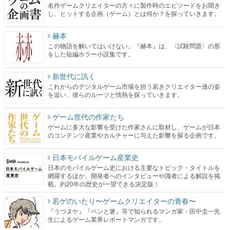
名作ゲームクリエイターの方々に製作時のエピソードをお聞き
し、ヒットする企画（ゲーム）とは何か？を探っていきます。
赫本
この物語を解いてはいけない。『赫本』は、〈試験問題〉の形
をした短編ホラー小説集です。
新世代に訊く
これからのデジタルゲーム市場を担う若きクリエイター達の姿
を追い、彼らのルーツと情熱を探っていきます。
ゲーム世代の作家たち
ゲームに多大な影響を受けた作家さんに取材し、ゲームが日本
のコンテンツ産業やカルチャーに与えた影響を探る企画です。
日本モバイルゲーム産業史
日本のモバイルゲーム史における主要なトピック・タイトルを
網羅するほか、開発者へのインタビューや識者による解説を掲
載。約20年の歴史が一望できる決定版！
若ゲのいたり〜ゲームクリエイターの青春〜
『うつヌケ』『ペンと箸』等で知られるマンガ家・田中圭一先
生によるゲーム業界レポートマンガです。