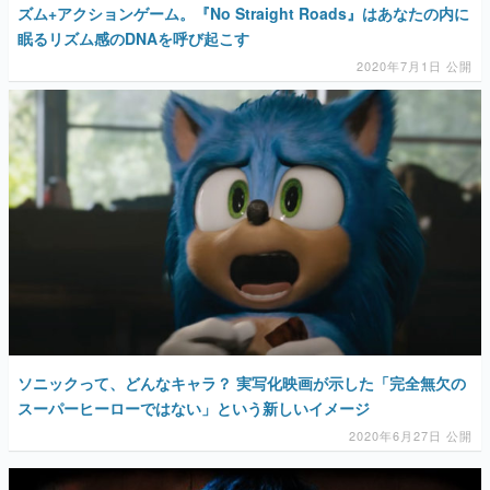
ズム+アクションゲーム。『No Straight Roads』はあなたの内に
眠るリズム感のDNAを呼び起こす
2020年7月1日 公開
ソニックって、どんなキャラ？ 実写化映画が示した「完全無欠の
スーパーヒーローではない」という新しいイメージ
2020年6月27日 公開