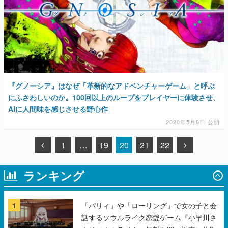
『グノーシア』はなぜ「革新的なアドベンチャーゲーム」と呼ぶ
にふさわしいのか。100回以上のループをプレイヤーに体験させ、
AIに人間味を感じさせる野心作
2020年5月8日 公開
1
…
19
20
21
22
ランキング
1
「パリィ」や「ローリング」で女の子と会
話するソウルライク恋愛ゲーム『小早川さ