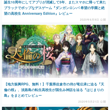
誕生10周年にしてアプリが消滅して5年、またスマホに帰って来た
ブラックでポップなデスゲーム『ダンガンロンパ 希望の学園と絶
望の高校生 Anniversary Edition』レビュー
2020年6月9日 公開
【地方振興RPG、無料！】千葉県佐倉市の侍が竜伝承に迫る『天
倫の桜』、淡路島の転生高校生が国生み神話を辿る『はじまりの
島』をまとめてレビュー
2020年5月21日 公開