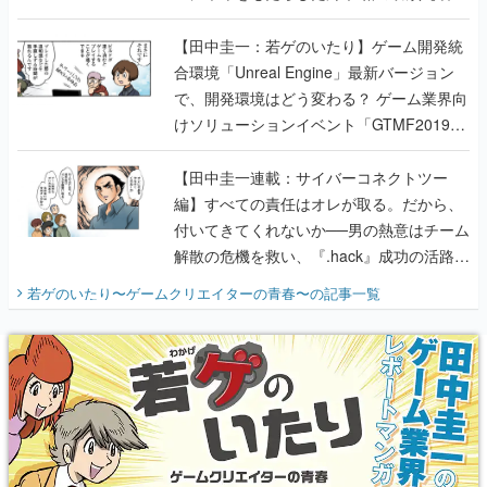
のいたり】
【田中圭一：若ゲのいたり】ゲーム開発統
合環境「Unreal Engine」最新バージョン
で、開発環境はどう変わる？ ゲーム業界向
けソリューションイベント「GTMF2019」
に行って、より理解を深めよう【PR】
【田中圭一連載：サイバーコネクトツー
編】すべての責任はオレが取る。だから、
付いてきてくれないか──男の熱意はチーム
解散の危機を救い、『.hack』成功の活路を
開く。業界の快男児・松山 洋に流れる血は
若ゲのいたり〜ゲームクリエイターの青春〜
の記事一覧
『少年ジャンプ』色だった【若ゲのいた
り】