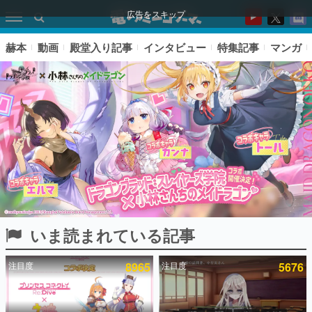
広告をスキップ
赫本
動画
殿堂入り記事
インタビュー
特集記事
マンガ
いま読まれている記事
ピックアップ
注目度
8965
注目度
5676
電ファミのいま読まれている記事ランキング
アプリセール情報