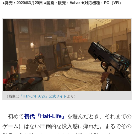
●
●発売：2020年3月20日 ●開発・販売：Valve
対応機種：PC（VR）
（画像は
『Half-Life: Alyx』公式サイト
より）
初めて
を遊んだとき、それまでの
初代『Half-Life』
ゲームにはない圧倒的な没入感に痺れた。まるでその