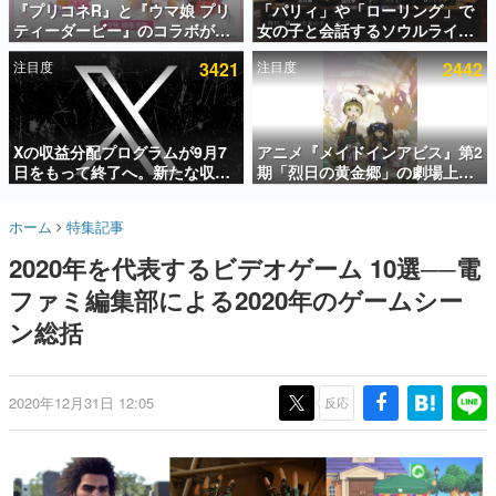
『プリコネR』と『ウマ娘 プリ
「パリィ」や「ローリング」で
ティーダービー』のコラボが決
女の子と会話するソウルライク
インタビュー
定！“最大170連無料”の8.5周年
恋愛ゲーム『小早川さんはソウ
注目度
3421
注目度
2442
キャンペーンなども発表
ルライク』無料公開。返事に失
連載・特集一覧
敗すると「YOU DIED」
殿堂入り記事
SNS拡散数が数千以上！ ページビュー数万以上！ などな
Xの収益分配プログラムが9月7
アニメ『メイドインアビス』第2
ど。多くの人々に読まれた、電ファミ渾身の“殿堂入り”記
日をもって終了へ。新たな収益
期「烈日の黄金郷」の劇場上映
事をまとめました。
化制度「Original Content
が決定！レグ役・伊瀬茉莉也さ
Rewards Program」を発表
んらが登壇する舞台挨拶も実施
ゲームの企画書
ホーム
特集記事
名作ゲームクリエイターの方々に製作時のエピソードをお
聞きし、ヒットする企画（ゲーム）とは何か？を探ってい
2020年を代表するビデオゲーム 10選──電
きます。
ファミ編集部による2020年のゲームシー
赫本
この物語を解いてはいけない。『赫本』は、〈試験問題〉
ン総括
の形をした短編ホラー小説集です。
新世代に訊く
2020年12月31日 12:05
反応
これからのデジタルゲーム市場を担う若きクリエイター達
の姿を追い、彼らのルーツと情熱を探っていきます。
ゲーム世代の作家たち
ゲームに多大な影響を受けた作家さんに取材し、ゲームが