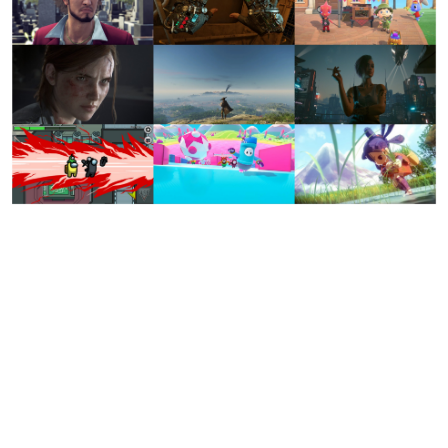
日本のコンテンツ産業やカルチャーに与えた影響を探る企
画です。
日本モバイルゲーム産業史
日本のモバイルゲーム史における主要なトピック・タイト
ルを網羅するほか、開発者へのインタビューや識者による
解説を掲載。約20年の歴史が一望できる決定版！
若ゲのいたり〜ゲームクリエイターの青春〜
『うつヌケ』『ペンと箸』等で知られるマンガ家・田中圭
一先生によるゲーム業界レポートマンガです。
なんでゲームは面白い？
ゲーム開発者・hamatsu氏がゲームの魅力を画面や操作の
具体的な形から解き明かしていく、硬派で骨太な評論連載
です。
ゲームが変えた日本語
「経験値」「裏技」「ラスボス」… ゲームにまつわる言葉
の起源や用法の変遷を、コンピューター文化史研究家・タ
イニーP氏が徹底調査。
カテゴリ
特集記事