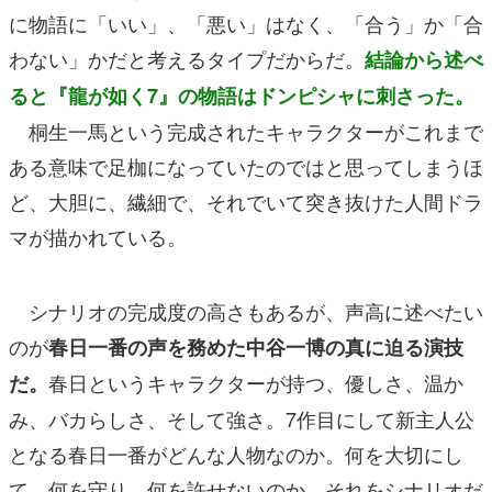
に物語に「いい」、「悪い」はなく、「合う」か「合
わない」かだと考えるタイプだからだ。
結論から述べ
ると『龍が如く7』の物語はドンピシャに刺さった。
桐生一馬という完成されたキャラクターがこれまで
ある意味で足枷になっていたのではと思ってしまうほ
ど、大胆に、繊細で、それでいて突き抜けた人間ドラ
マが描かれている。
シナリオの完成度の高さもあるが、声高に述べたい
のが
春日一番の声を務めた中谷一博の真に迫る演技
春日というキャラクターが持つ、優しさ、温か
だ。
み、バカらしさ、そして強さ。7作目にして新主人公
となる春日一番がどんな人物なのか。何を大切にし
て、何を守り、何を許せないのか。それをシナリオだ