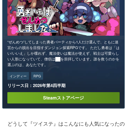
“ぜんめつ”してしまった勇者パーティから1人だけ選んで、ともに迷
宮からの脱出を目指すダンジョン探索RPGです。 ただし勇者は「は
い/いいえ」しか喋れず、魔法使いは魔法が使えず、戦士は可愛らし
い人形になっていて、僧侶は██を崇拝しています。誰を救うのかを
選ぶのは、あなたです。
インディー
RPG
リリース日：2026年第4四半期
Steamストアページ
どうして『ツイステ』はこんなにも人気になったの