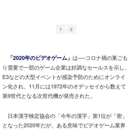
マンガ
女性向け
1
2
アプリレビュー
その他
は──コロナ禍の巣ごも
「2020年のビデオゲーム」
電ファミニコゲーマーとは？
り需要で一部のゲーム企業は好調なセールスを示し、
運営：株式会社マレ
E3などの大型イベントが感染予防のためにオンライ
ン化され、11月には1972年のオデッセイから数えて
第9世代となる次世代機が発売された。
日本漢字検定協会の「今年の漢字」第1位が「密」
となった2020年だが、ある意味でビデオゲーム業界